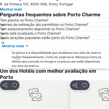
R. da Firmeza 101, 4000-099, Porto, Portugal
Praia do Furadouro
Cais de Gaia
Mostrar mais
Magikland
Pavilhão Rosa Mota
Perguntas frequentes sobre Porto Charme
Norteshopping
Rua Santa Catarina
Tem piscina no Porto Charme?
Animais de estimação são permitidos no Porto Charme?
Baixa
Centro Histórico do Porto
Tem estacionamento disponível no Porto Charme?
Casa da Música
Parque & Zoo Santo Inácio
Onde está localizado o Porto Charme?
Quais atrações populares estão perto do Porto Charme?
Estação São Bento
Aver-o-Mar Beach
Mostrar mais
Europarque
Matosinhos Beach
Os preços e a disponibilidade que recebemos dos sites de reserva
Praia da Aguda
Parque da Cidade
mudam frequentemente. Como tal, pode haver diferenças entre as
Hotel Solverde Beach
Ponte Dom Luís I
ofertas que consulta no trivago e os preços que estão disponíveis
nos sites de reserva.
da Póvoa de Varzim
da Madalena
Um dos Hotéis com melhor avaliação em
Edificio da Alfândega
Braga Parque
Porto
Mercado do Bolhão
Estádio Municipal de Braga - Estádio AXA
Partilhar
Adicionar aos favoritos
Partilhar
Adicionar aos
Aldeia Rural Preservada de Quintandona
Palacio do Freixo
Mindelo Beach
Praia da Cortegaça
Bom Jesus do Monte
Caxinas Beach