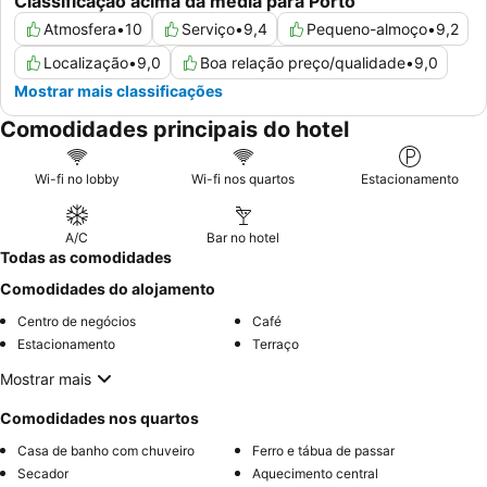
Classificação acima da média para Porto
Atmosfera
•
10
Serviço
•
9,4
Pequeno-almoço
•
9,2
Localização
•
9,0
Boa relação preço/qualidade
•
9,0
Mostrar mais classificações
Comodidades principais do hotel
Wi-fi no lobby
Wi-fi nos quartos
Estacionamento
A/C
Bar no hotel
Todas as comodidades
Comodidades do alojamento
Centro de negócios
Café
Estacionamento
Terraço
Mostrar mais
Comodidades nos quartos
Casa de banho com chuveiro
Ferro e tábua de passar
Secador
Aquecimento central