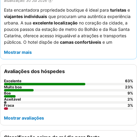
atualização: 30 Jul 2026
Esta encantadora propriedade boutique é ideal para
turistas
e
viajantes individuais
que procuram uma autêntica experiência
urbana. A sua
excelente localização
no coração da cidade, a
poucos passos da estação de metro do Bolhão e da Rua Santa
Catarina, oferece acesso inigualável a atrações e transportes
públicos. O hotel dispõe de
camas confortáveis
e um
pequeno-almoço
muito elogiado com diversas opções,
Mostrar mais
incluindo fruta fresca e bolos caseiros. Os hóspedes elogiam
consistentemente a
equipa da receção
pela sua excecional
prestabilidade e serviço caloroso e atencioso. Para uma estadia
Avaliações dos hóspedes
mais tranquila, os hóspedes devem solicitar um quarto virado
para o jardim.
Excelente
63
%
Muito boa
23
%
Boa
9
%
Aceitável
2
%
Fraca
3
%
Mostrar avaliações