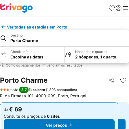
Favoritos
Iniciar
Me
Ver todas as estadias em Porto
Destino
Porto Charme
Check-in/out
Hóspedes e quartos
Escolha as datas
2 hóspedes, 1 quarto.
Como os pagamentos influenciam os resultados
Porto Charme
Partilhar
Ad
Hotel
8,7
Excelente
(
1.393 pontuações
)
3 Estrelas
R. da Firmeza 101, 4000-099, Porto, Portugal
€ 69
€ 69
de
de
Consulte os preços de
6 sites
Consulte os preços de
6 sites
Ver preços
Ver preços