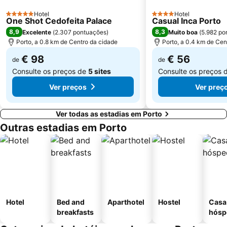
Termas Romanas do Alto da Cividade
Estação de Caminhos de Ferro de Braga
Hotel
Hotel
5 Estrelas
Casino de Espinho
Parque do Palácio de Cristal
4 Estrelas
One Shot Cedofeita Palace
Casual Inca Porto
8,9
8,3
Excelente
(
2.307 pontuações
)
Muito boa
(
5.982 po
Arrábida Shopping
Praia de Esposende
Porto, a 0.8 km de Centro da cidade
Porto, a 0.4 km de Cen
Aquático de Fafe
Azurara Beach
€ 98
€ 56
de
de
Consulte os preços de
5 sites
Consulte os preços 
Ver preços
Ver preç
Ver todas as estadias em Porto
Outras estadias em Porto
Hotel
Bed and
Aparthotel
Hostel
Casa
breakfasts
hósp