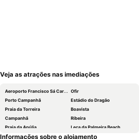
Veja as atrações nas imediações
Ampliar mapa
Aeroporto Francisco Sá Carneiro
Ofir
Porto Campanhã
Estádio do Dragão
Praia da Torreira
Boavista
Campanhã
Ribeira
Praia da Apúlia
Leça da Palmeira Beach
Informações sobre o alojamento
Parque aquático de Amarante
Pavilhão Multiusos Gondomar