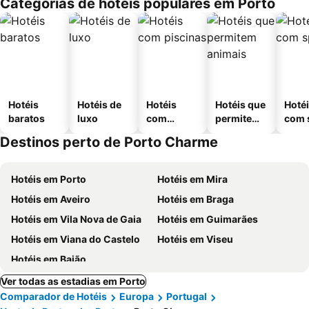
Categorias de hotéis populares em Porto
Hotéis
Hotéis de
Hotéis
Hotéis que
Hoté
baratos
luxo
com
permitem
com 
piscinas
animais
Destinos perto de Porto Charme
Hotéis em Porto
Hotéis em Mira
Hotéis em Aveiro
Hotéis em Braga
Hotéis em Vila Nova de Gaia
Hotéis em Guimarães
Hotéis em Viana do Castelo
Hotéis em Viseu
Hotéis em Baião
Ver todas as estadias em Porto
Comparador de Hotéis
Europa
Portugal