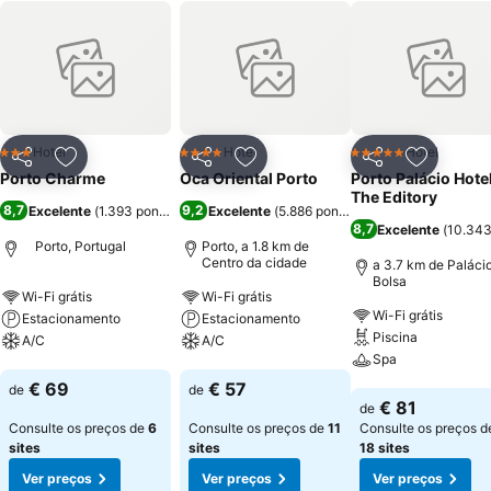
Hotel
Hotel
Hotel
3 Estrelas
4 Estrelas
5 Estrelas
Partilhar
Adicionar aos favoritos
Partilhar
Adicionar aos favoritos
Partilhar
Adicionar
Porto Charme
Oca Oriental Porto
Porto Palácio Hote
The Editory
8,7
9,2
Excelente
(
1.393 pontuações
)
Excelente
(
5.886 pontuações
)
8,7
Excelente
(
10.343
Porto, Portugal
Porto, a 1.8 km de
Centro da cidade
a 3.7 km de Paláci
Bolsa
Wi-Fi grátis
Wi-Fi grátis
Wi-Fi grátis
Estacionamento
Estacionamento
Piscina
A/C
A/C
Spa
Ver preços
Ver preços
€ 69
€ 57
de
de
Ver preços
€ 81
de
Consulte os preços de
6
Consulte os preços de
11
Consulte os preços d
sites
sites
18 sites
Ver preços
Ver preços
Ver preços