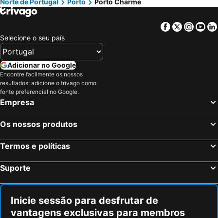
Norte de Portugal
Porto
Porto Charme
Facebook
Twitter
Insta
Yo
Selecione o seu país
Adicionar no Google
Encontre facilmente os nossos
resultados: adicione o trivago como
fonte preferencial no Google.
Empresa
Os nossos produtos
Termos e políticas
Suporte
Inicie sessão para desfrutar de
vantagens exclusivas para membros