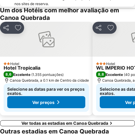
nos sites de reserva.
Um dos Hotéis com melhor avaliação em
Canoa Quebrada
Partilhar
Adicionar aos favoritos
Partilhar
Adicionar 
Hotel
Hotel
2 Estrelas
3 Estrelas
Hotel Tropicalia
WL IMPERIO H
8,6
8,8
Excelente
(
1.355 pontuações
)
Excelente
(
40 po
Canoa Quebrada, a 0.1 km de Centro da cidade
Canoa Quebrada, a 
Selecione as datas para ver os preços
Selecione as dat
exatos.
exatos.
Ver preços
Ver 
Ver todas as estadias em Canoa Quebrada
Outras estadias em Canoa Quebrada