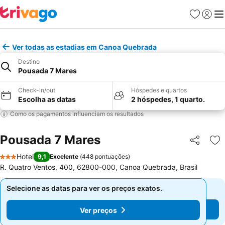
Favoritos
Iniciar
Me
Ver todas as estadias em Canoa Quebrada
Destino
Pousada 7 Mares
Check-in/out
Hóspedes e quartos
Escolha as datas
2 hóspedes, 1 quarto.
Como os pagamentos influenciam os resultados
Pousada 7 Mares
Partilhar
Ad
Hotel
9,1
Excelente
(
448 pontuações
)
3 Estrelas
R. Quatro Ventos, 400, 62800-000, Canoa Quebrada, Brasil
Selecione as datas para ver os preços exatos.
Selecione as datas para ver os preços exatos.
Ver preços
Ver preços