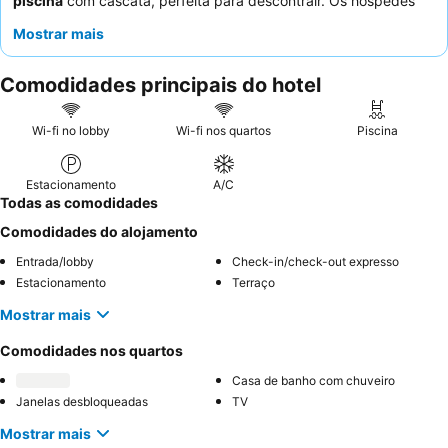
piscina
com cascata, perfeita para descontrair. Os hóspedes
elogiam consistentemente o
staff atencioso
e o delicioso
buffet
Mostrar mais
de pequeno-almoço
, que inclui produtos regionais como
tapiocas e ovos preparados na hora. Para uma experiência mais
Comodidades principais do hotel
tranquila, os hóspedes são aconselhados a pedir um quarto
virado para o jardim.
Wi-fi no lobby
Wi-fi nos quartos
Piscina
Estacionamento
A/C
Todas as comodidades
Comodidades do alojamento
Entrada/lobby
Check-in/check-out expresso
Estacionamento
Terraço
Mostrar mais
Comodidades nos quartos
Casa de banho com chuveiro
Janelas desbloqueadas
TV
Mostrar mais