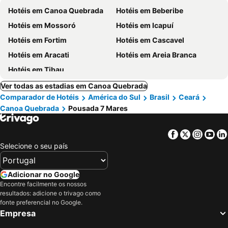
Hotéis em Canoa Quebrada
Hotéis em Beberibe
Hotéis em Mossoró
Hotéis em Icapuí
Hotéis em Fortim
Hotéis em Cascavel
Hotéis em Aracati
Hotéis em Areia Branca
Hotéis em Tibau
Ver todas as estadias em Canoa Quebrada
Comparador de Hotéis
América do Sul
Brasil
Ceará
Canoa Quebrada
Pousada 7 Mares
Facebook
Twitter
Insta
Yo
Selecione o seu país
Adicionar no Google
Encontre facilmente os nossos
resultados: adicione o trivago como
fonte preferencial no Google.
Empresa