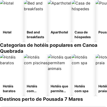
Hotel
Bed and
Aparthotel
Casa de
Pous
breakfasts
hóspedes
Categorias de hotéis populares em Canoa
Quebrada
Hotéis
Hotéis
Hotéis que
Hotéis
Hotéi
baratos
com
permitem
com spa
praia
piscinas
animais
Destinos perto de Pousada 7 Mares