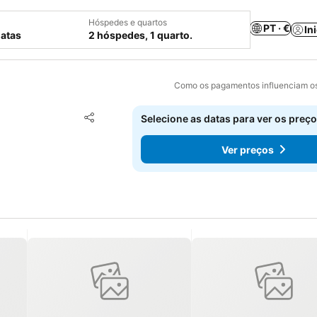
Hóspedes e quartos
PT · €
In
datas
2 hóspedes, 1 quarto.
Como os pagamentos influenciam os
Adicionar aos favoritos
Selecione as datas para ver os preço
Partilhar
Ver preços