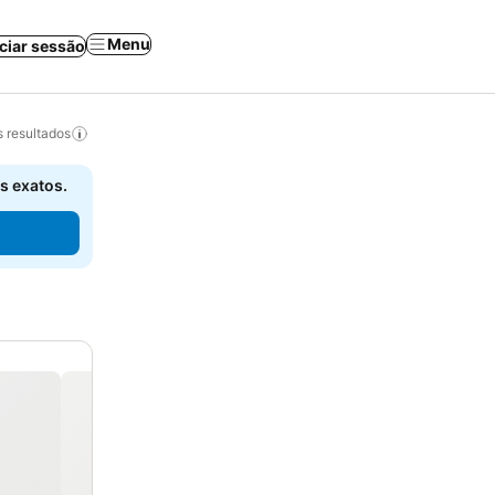
Menu
iciar sessão
 resultados
s exatos.