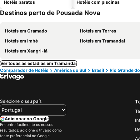
Hotéis baratos
Hotéis com piscinas
Destinos perto de Pousada Nova
Hotéis em Gramado
Hotéis em Torres
Hotéis em Imbé
Hotéis em Tramandaí
Hotéis em Xangri-lá
Ver todas as estadias em Tramandaí
Comparador de Hotéis
América do Sul
Brasil
Rio Grande do
Selecione o seu país
Te
Te
Adicionar no Google
In
Encontre facilmente os nossos
De
resultados: adicione o trivago como
fonte preferencial no Google.
Av