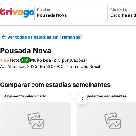
Destino
Check-in/out
Escolha as 
Ver todas as estadias em Tramandaí
Pousada Nova
Hotel
Muito boa
(
215 pontuações
)
8,2
3 Estrelas
Av. Atlântica, 2425, 95590-000, Tramandaí, Brasil
Comparar com estadias semelhantes
Alojamento selecionado
Alojamentos semelhantes
próximo