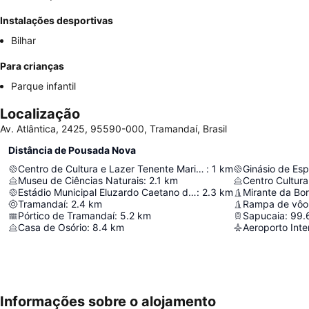
Instalações desportivas
Bilhar
Para crianças
Parque infantil
Localização
Av. Atlântica, 2425, 95590-000, Tramandaí, Brasil
Distância de Pousada Nova
Centro de Cultura e Lazer Tenente Marino Dias de Oliveira
:
1
km
Ginásio de Esp
Museu de Ciências Naturais
:
2.1
km
Centro Cultura
Estádio Municipal Eluzardo Caetano da Silva
:
2.3
km
Mirante da Bor
Tramandaí
:
2.4
km
Rampa de vôo 
Pórtico de Tramandaí
:
5.2
km
Sapucaia
:
99.
Casa de Osório
:
8.4
km
Informações sobre o alojamento