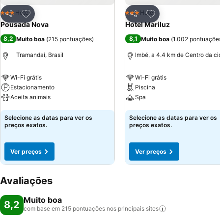
Adicionar aos favoritos
Adicionar aos favor
Hotel
Hotel
3 Estrelas
3 Estrelas
Partilhar
Partilhar
Pousada Nova
Hotel Mariluz
8,2
8,1
Muito boa
(
215 pontuações
)
Muito boa
(
1.002 pontuaçõe
Tramandaí, Brasil
Imbé, a 4.4 km de Centro da c
Wi-Fi grátis
Wi-Fi grátis
Estacionamento
Piscina
Aceita animais
Spa
Ver preços
Ver preços
Selecione as datas para ver os
Selecione as datas para ver os
preços exatos.
preços exatos.
Ver preços
Ver preços
Avaliações
Muito boa
8,2
com base em 215 pontuações nos principais
sites