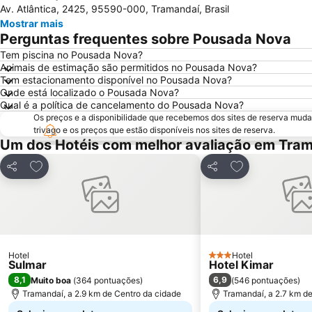
Av. Atlântica, 2425, 95590-000, Tramandaí, Brasil
Mostrar mais
Perguntas frequentes sobre Pousada Nova
Tem piscina no Pousada Nova?
Animais de estimação são permitidos no Pousada Nova?
Tem estacionamento disponível no Pousada Nova?
Onde está localizado o Pousada Nova?
Qual é a política de cancelamento do Pousada Nova?
Os preços e a disponibilidade que recebemos dos sites de reserva muda
trivago e os preços que estão disponíveis nos sites de reserva.
Um dos Hotéis com melhor avaliação em Tra
Adicionar aos favoritos
Adicionar aos f
Partilhar
Partilhar
Hotel
Hotel
3 Estrelas
Sulmar
Hotel Kimar
8,1
6,9
Muito boa
(
364 pontuações
)
(
546 pontuações
)
Tramandaí, a 2.9 km de Centro da cidade
Tramandaí, a 2.7 km d