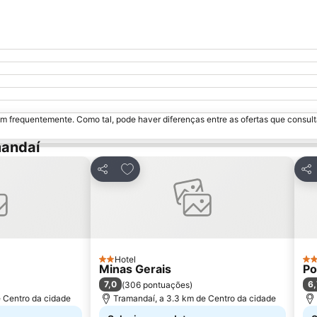
Ampliar mapa
m frequentemente. Como tal, pode haver diferenças entre as ofertas que consult
mandaí
avoritos
Adicionar aos favoritos
Partilhar
Par
Hotel
2 Estrelas
2 E
Minas Gerais
Po
7,0
6,
(
306 pontuações
)
e Centro da cidade
Tramandaí, a 3.3 km de Centro da cidade