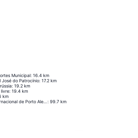
ortes Municipal
:
16.4
km
l José do Patrocínio
:
17.2
km
rússia
:
19.2
km
livre
:
19.4
km
6
km
Aeroporto Internacional de Porto Alegre
:
99.7
km