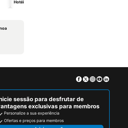
Hotéis na praia
Hotéis com estacionam
anoa
Facebook
Twitter
Instagram
Youtube
Linkedin
nicie sessão para desfrutar de
vantagens exclusivas para membros
Personalize a sua experiência
Ofertas e preços para membros