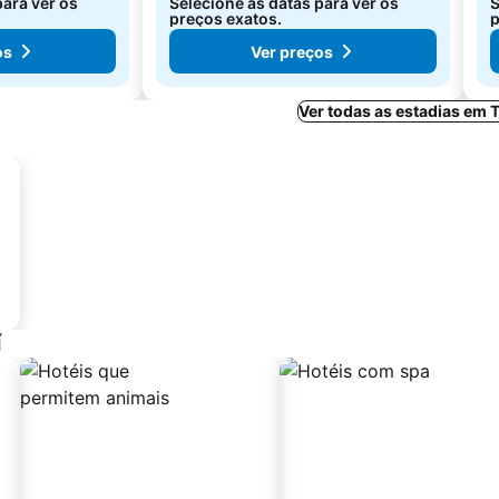
para ver os
Selecione as datas para ver os
S
preços exatos.
p
os
Ver preços
Ver todas as estadias em
í