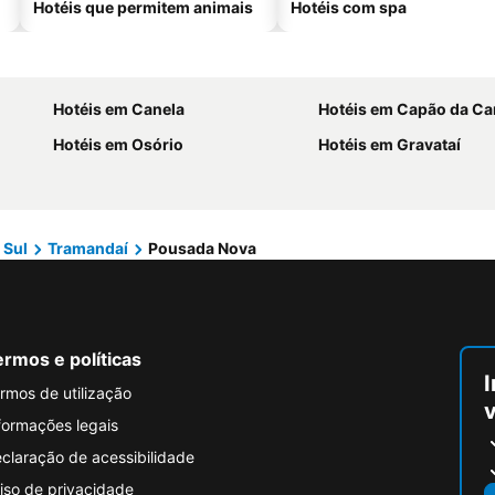
Hotéis que permitem animais
Hotéis com spa
Hotéis em Canela
Hotéis em Capão da C
Hotéis em Osório
Hotéis em Gravataí
 Sul
Tramandaí
Pousada Nova
rmos e políticas
I
rmos de utilização
formações legais
claração de acessibilidade
iso de privacidade