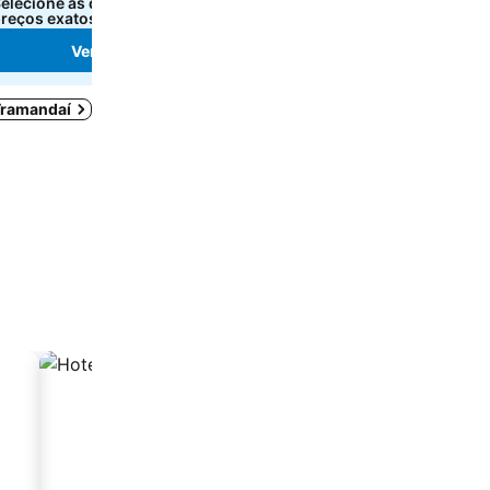
elecione as datas para ver os
Selecione as datas para 
reços exatos.
preços exatos.
Ver preços
Ver preços
 Tramandaí