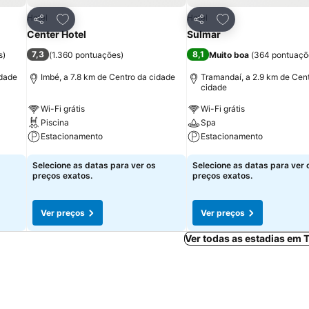
itos
Adicionar aos favoritos
Adicionar aos fav
Hotel
Hotel
Partilhar
Partilhar
Center Hotel
Sulmar
7,3
8,1
s
)
(
1.360 pontuações
)
Muito boa
(
364 pontuaçõ
idade
Imbé, a 7.8 km de Centro da cidade
Tramandaí, a 2.9 km de Cen
cidade
Wi-Fi grátis
Wi-Fi grátis
Piscina
Spa
Estacionamento
Estacionamento
Ver preços
Ver preços
Selecione as datas para ver os
Selecione as datas para ver 
preços exatos.
preços exatos.
Ver preços
Ver preços
Ver todas as estadias em