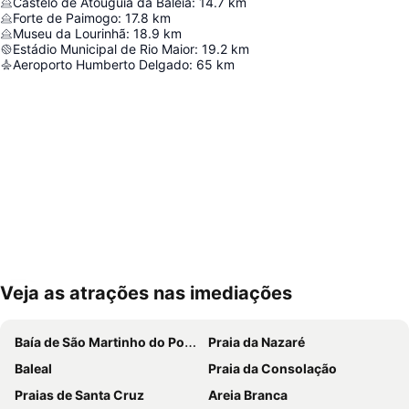
Castelo de Atouguia da Baleia
:
14.7
km
Forte de Paimogo
:
17.8
km
Museu da Lourinhã
:
18.9
km
Estádio Municipal de Rio Maior
:
19.2
km
Aeroporto Humberto Delgado
:
65
km
Veja as atrações nas imediações
Ampliar mapa
Baía de São Martinho do Porto
Praia da Nazaré
Baleal
Praia da Consolação
Praias de Santa Cruz
Areia Branca