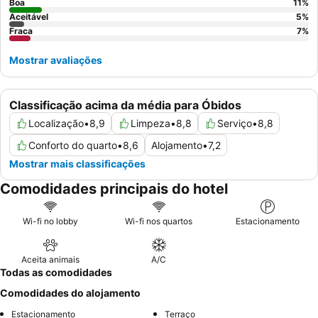
Boa
11
%
Aceitável
5
%
Fraca
7
%
Mostrar avaliações
Classificação acima da média para Óbidos
Localização
•
8,9
Limpeza
•
8,8
Serviço
•
8,8
Conforto do quarto
•
8,6
Alojamento
•
7,2
Mostrar mais classificações
Comodidades principais do hotel
Wi-fi no lobby
Wi-fi nos quartos
Estacionamento
Aceita animais
A/C
Todas as comodidades
Comodidades do alojamento
Estacionamento
Terraço