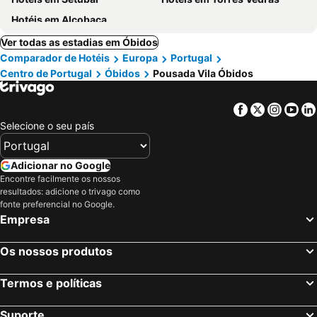
Hotéis em Alcobaça
Ver todas as estadias em Óbidos
Comparador de Hotéis
Europa
Portugal
Centro de Portugal
Óbidos
Pousada Vila Óbidos
Facebook
Twitter
Insta
Yo
Selecione o seu país
Adicionar no Google
Encontre facilmente os nossos
resultados: adicione o trivago como
fonte preferencial no Google.
Empresa
Os nossos produtos
Termos e políticas
Suporte