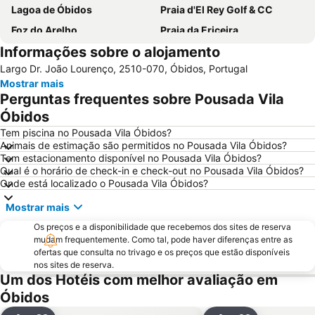
Lagoa de Óbidos
Praia d'El Rey Golf & CC
Foz do Arelho
Praia da Ericeira
Informações sobre o alojamento
Grutas de Mira de Aire
Monumento Comemorativo da Batalha do Vimeiro
Largo Dr. João Lourenço, 2510-070, Óbidos, Portugal
Mosteiro de Alcobaça
Buddha Eden Garden - Jardim da Paz
Mostrar mais
Praia de São Pedro de Moel
Serra do Montejunto
Perguntas frequentes sobre Pousada Vila
Praia das Berlengas
Salir do Porto
Óbidos
Porto Novo Beach
Castelo de Óbidos
Tem piscina no Pousada Vila Óbidos?
Animais de estimação são permitidos no Pousada Vila Óbidos?
Paredes de Vitória
Sítio da Nazaré
Tem estacionamento disponível no Pousada Vila Óbidos?
Qual é o horário de check-in e check-out no Pousada Vila Óbidos?
Praia d'el Rey
Campo Real Golf Course
Onde está localizado o Pousada Vila Óbidos?
Estação de Vila Franca de Xira
Da Foz do Arelho
Mostrar mais
Bom Sucesso
Museu da Fábrica de Cimento Maceira-Lis
Os preços e a disponibilidade que recebemos dos sites de reserva
Reserva Natural das Ilhas Berlengas
Igreja Paroquial de Pataias
mudam frequentemente. Como tal, pode haver diferenças entre as
ofertas que consulta no trivago e os preços que estão disponíveis
Praia de Pedra do Ouro
Praia Norte
nos sites de reserva.
Praia do Bom Sucesso
Quinta Pedagógica do Cuco
Um dos Hotéis com melhor avaliação em
Óbidos
de Porto Dinheiro
Porto das Barcas