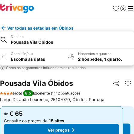
Favoritos
Iniciar
Me
Ver todas as estadias em Óbidos
Destino
Pousada Vila Óbidos
Check-in/out
Hóspedes e quartos
Escolha as datas
2 hóspedes, 1 quarto.
Como os pagamentos influenciam os resultados
Pousada Vila Óbidos
Partilhar
Ad
Hotel
8,5
Excelente
(
1.112 pontuações
)
4 Estrelas
Largo Dr. João Lourenço, 2510-070, Óbidos, Portugal
€ 65
€ 65
de
de
Consulte os preços de
15 sites
Consulte os preços de
15 sites
Ver preços
Ver preços