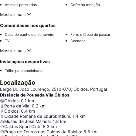
Animais permitidos
Cofre na receção
Mostrar mais
Comodidades nos quartos
Casa de banho com chuveiro
Ferro e tábua de passar
TV
Secador
Mostrar mais
Instalações desportivas
Trilho para caminhadas
Localização
Largo Dr. João Lourenço, 2510-070, Óbidos, Portugal
Distância de Pousada Vila Óbidos
Óbidos
:
0.1
km
Porta da Vila
:
0.2
km
Óbidos
:
0.4
km
Cidade Romana de Eburobrittium
:
1.4
km
Museu de José Malhoa
:
4.8
km
Caldas Sport Club
:
5.3
km
Praça de Touros das Caldas da Rainha
:
5.5
km