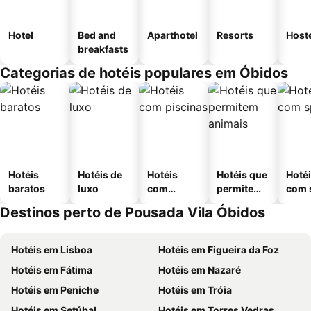
Hotel
Bed and
Aparthotel
Resorts
Host
breakfasts
Categorias de hotéis populares em Óbidos
Hotéis
Hotéis de
Hotéis
Hotéis que
Hoté
baratos
luxo
com
permitem
com 
piscinas
animais
Destinos perto de Pousada Vila Óbidos
Hotéis em Lisboa
Hotéis em Figueira da Foz
Hotéis em Fátima
Hotéis em Nazaré
Hotéis em Peniche
Hotéis em Tróia
Hotéis em Setúbal
Hotéis em Torres Vedras