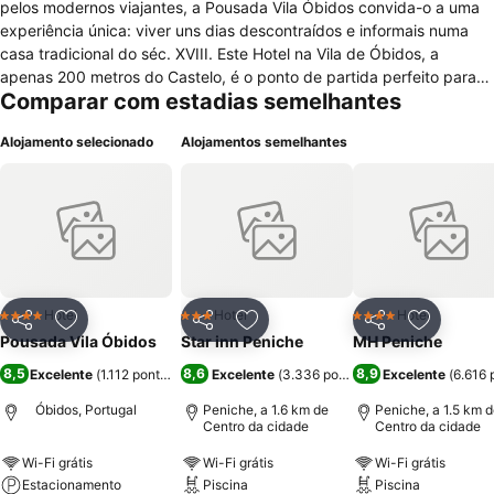
pelos modernos viajantes, a Pousada Vila Óbidos convida-o a uma
experiência única: viver uns dias descontraídos e informais numa
casa tradicional do séc. XVIII. Este Hotel na Vila de Óbidos, a
apenas 200 metros do Castelo, é o ponto de partida perfeito para
Comparar com estadias semelhantes
explorar a encantadora vila dentro de muralhas. Passeie pelas ruas
medievais e aprecie as fachadas brancas decoradas com flores,
Alojamento selecionado
Alojamentos semelhantes
beba uma Ginjinha de Óbidos e descontraia no ambiente acolhedor
de uma autêntica casa obidense! O edifício da nova Pousada
apresenta-se em forma de V e constitui o primeiro núcleo da
expansão da Pousada Vila de Óbidos. O segundo núcleo será
inaugurado brevemente na antiga Estalagem do Lidador, com 11
novos quartos e a apenas 150 metros de distância.
Hotel
Hotel
Hotel
4 Estrelas
3 Estrelas
4 Estrelas
Partilhar
Adicionar aos favoritos
Partilhar
Adicionar aos favoritos
Partilhar
Adicionar
Pousada Vila Óbidos
Star inn Peniche
MH Peniche
8,5
8,6
8,9
Excelente
(
1.112 pontuações
)
Excelente
(
3.336 pontuações
Excelente
)
(
6.616 
Óbidos, Portugal
Peniche, a 1.6 km de
Peniche, a 1.5 km 
Centro da cidade
Centro da cidade
Wi-Fi grátis
Wi-Fi grátis
Wi-Fi grátis
Estacionamento
Piscina
Piscina