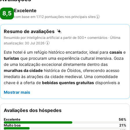
Excelente
8,5
com base em 1.112 pontuações nos principais
sites
Resumo de avaliações
Resumido por inteligência artificial a partir de 500+ comentários · Última
atualização: 30 Jul 2026
Este hotel é um refúgio histórico encantador, ideal para
casais
e
turistas
que procuram uma experiência cultural imersiva. Goza
de uma localização excecional diretamente dentro das
muralhas da cidade
histórica de Óbidos, oferecendo acesso
imediato às atrações da cidade medieval. Uma comodidade
chave é a oferta de
bebidas quentes gratuitas
disponíveis a
toda a hora na sala de jantar, adicionando um toque acolhedor.
Mostrar mais
Os hóspedes elogiam consistentemente os
funcionários
atenciosos e simpáticos
e a
variada e deliciosa seleção de
pequeno-almoço
. Para uma estadia verdadeiramente única,
Avaliações dos hóspedes
considere pedir um quarto num andar superior para potenciais
vistas ou perguntar sobre um
upgrade para o castelo
para uma
Excelente
56
%
experiência memorável.
Muito boa
21
%