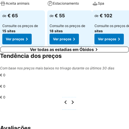
Aceita animais
Estacionamento
Spa
€ 65
€ 55
€ 102
de
de
de
Consulte os preços de
Consulte os preços de
Consulte os preços 
15 sites
18 sites
sites
Ver preços
Ver preços
Ver preços
Ver todas as estadias em Óbidos
Tendência dos preços
Com base nos preços mais baixos no trivago durante os últimos 30 dias
€ 0
€ 0
€ 0
Avaliações