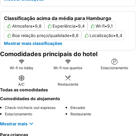
Classificação acima da média para Hamburgo
Atmosfera
•
9,8
Experiência
•
9,4
Wi-fi
•
9,1
Boa relação preço/qualidade
•
8,6
Localização
•
8,4
Mostrar mais classificações
Comodidades principais do hotel
Wi-fi no lobby
Wi-fi nos quartos
Estacionamento
A/C
Restaurante
Todas as comodidades
Comodidades do alojamento
Check-in/check-out expresso
Elevador
Estacionamento
Restaurante
Mostrar mais
Para crianças