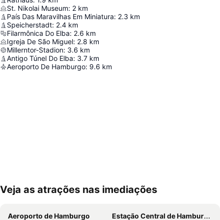
St. Nikolai Museum
:
2
km
País Das Maravilhas Em Miniatura
:
2.3
km
Speicherstadt
:
2.4
km
Filarmônica Do Elba
:
2.6
km
Igreja De São Miguel
:
2.8
km
Millerntor-Stadion
:
3.6
km
Antigo Túnel Do Elba
:
3.7
km
Aeroporto De Hamburgo
:
9.6
km
Veja as atrações nas imediações
Ampliar mapa
Aeroporto de Hamburgo
Estação Central de Hamburgo