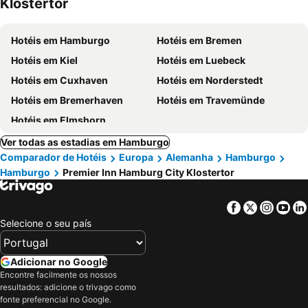
Klostertor
Hotéis em Hamburgo
Hotéis em Bremen
Hotéis em Kiel
Hotéis em Luebeck
Hotéis em Cuxhaven
Hotéis em Norderstedt
Hotéis em Bremerhaven
Hotéis em Travemünde
Hotéis em Elmshorn
Ver todas as estadias em Hamburgo
Comparador de Hotéis
Europa
Alemanha
Hamburgo
Hamburgo
Premier Inn Hamburg City Klostertor
Facebook
Twitter
Insta
Yo
Selecione o seu país
Adicionar no Google
Encontre facilmente os nossos
resultados: adicione o trivago como
fonte preferencial no Google.