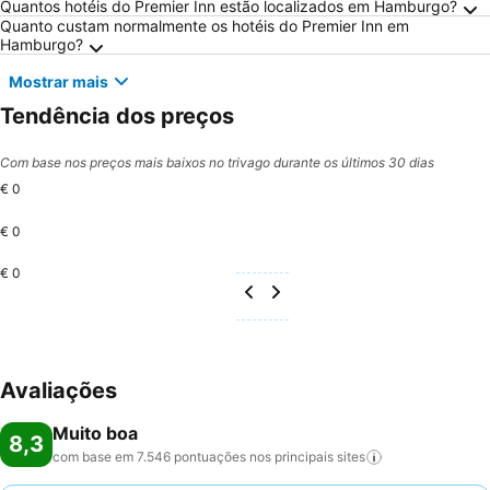
Perguntas Frequentes sobre Hamburgo
Quantos hotéis do Premier Inn estão localizados em Hamburgo?
Quanto custam normalmente os hotéis do Premier Inn em
Hamburgo?
Mostrar mais
Tendência dos preços
Com base nos preços mais baixos no trivago durante os últimos 30 dias
€ 0
€ 0
€ 0
Avaliações
Muito boa
8,3
com base em 7.546 pontuações nos principais
sites