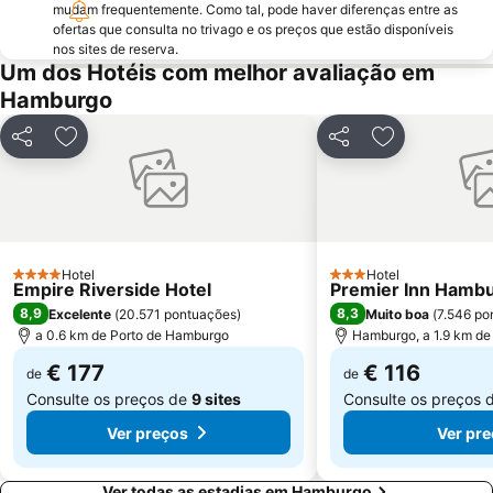
Barclaycard Arena
Fuhlsbüttel Metro Station
mudam frequentemente. Como tal, pode haver diferenças entre as
ofertas que consulta no trivago e os preços que estão disponíveis
Finkenwerder
Der Däne
nos sites de reserva.
Um dos Hotéis com melhor avaliação em
Hellas
Lübecker Straße Metro Station
Hamburgo
Spitalerstraße
Haspa Hamburg Marathon
Prefeitura de Hamburgo
Hanse Viertel
Partilhar
Adicionar aos favoritos
Partilhar
Adicionar aos
Stephansplatz Metro Station
Hamburger Meile
Eidelstedt
Life Style Bowling Lüneburg
Karl-May-Festival
Sankt Peter
Hotel
Hotel
4 Estrelas
3 Estrelas
Empire Riverside Hotel
Premier Inn Hambur
8,9
8,3
Excelente
(
20.571 pontuações
)
Muito boa
(
7.546 po
a 0.6 km de Porto de Hamburgo
Hamburgo, a 1.9 km de
€ 177
€ 116
de
de
Consulte os preços de
9 sites
Consulte os preços 
Ver preços
Ver pr
Ver todas as estadias em Hamburgo