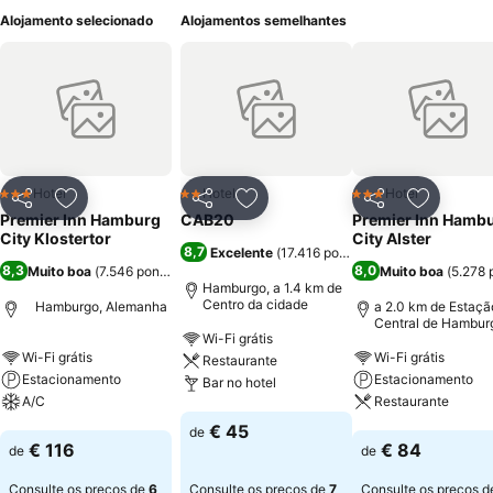
Alojamento selecionado
Alojamentos semelhantes
Hotel
Hotel
Hotel
3 Estrelas
2 Estrelas
3 Estrelas
Partilhar
Adicionar aos favoritos
Partilhar
Adicionar aos favoritos
Partilhar
Adicionar
Premier Inn Hamburg
CAB20
Premier Inn Hamb
City Klostertor
City Alster
8,7
Excelente
(
17.416 pontuações
)
8,3
8,0
Muito boa
(
7.546 pontuações
)
Muito boa
(
5.278 
Hamburgo, a 1.4 km de
Centro da cidade
Hamburgo, Alemanha
a 2.0 km de Estaçã
Central de Hambur
Wi-Fi grátis
Wi-Fi grátis
Wi-Fi grátis
Restaurante
Estacionamento
Estacionamento
Bar no hotel
A/C
Restaurante
Ver preços
€ 45
de
Ver preços
Ver preços
€ 116
€ 84
de
de
Consulte os preços de
6
Consulte os preços de
7
Consulte os preços 