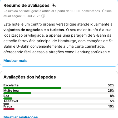
Resumo de avaliações
Resumido por inteligência artificial a partir de 1.000+ comentários · Última
atualização: 30 Jul 2026
Este hotel é um centro urbano versátil que atende igualmente a
viajantes de negócios
e a
turistas
. O seu maior trunfo é a sua
localização privilegiada, a apenas uma paragem de S-Bahn da
estação ferroviária principal de Hamburgo, com estações de S-
Bahn e U-Bahn convenientemente a uma curta caminhada,
oferecendo fácil acesso a atrações como Landungsbrücken e
Reeperbahn. O hotel dispõe de um
lobby espaçoso
que acolhe
Mostrar mais
cocktails de happy hour, proporcionando um ambiente
descontraído para relaxar. Os hócios elogiam consistentemente
a
maneira amigável e prestativa
dos funcionários e o extenso e
Avaliações dos hóspedes
variado
buffet de pequeno-almoço
. Para uma estadia mais
tranquila, os hóspedes devem considerar solicitar um quarto
Excelente
52
%
virado para longe da rua principal.
Muito boa
25
%
Boa
8
%
Aceitável
5
%
Fraca
10
%
Mostrar avaliações