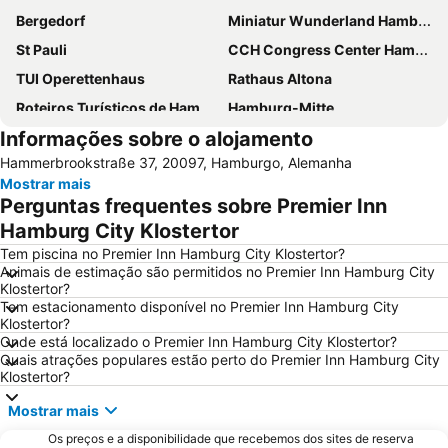
Bergedorf
Miniatur Wunderland Hamburg
St Pauli
CCH Congress Center Hamburg
TUI Operettenhaus
Rathaus Altona
Roteiros Turísticos de Hamburgo
Hamburg-Mitte
Informações sobre o alojamento
Hamburg Marathon
Igreja de São Miguel
Hammerbrookstraße 37, 20097, Hamburgo, Alemanha
Panoptikum
Altona
Mostrar mais
Hauptbahnhof Nord Metro Station
Porto de Hamburgo
Perguntas frequentes sobre Premier Inn
Berliner Tor Metro Station
Hamburg-Altstadt
Hamburg City Klostertor
Alsterhaus
St. Pauli Hafenstraße
Tem piscina no Premier Inn Hamburg City Klostertor?
Animais de estimação são permitidos no Premier Inn Hamburg City
Reeperbahn
Wilhelmsburg
Klostertor?
Tem estacionamento disponível no Premier Inn Hamburg City
Rathaus Metro Station
Gänsemarkt
Klostertor?
Hanseatischer Weihnachtsmarkt Hamburg
Deichstraße
Onde está localizado o Premier Inn Hamburg City Klostertor?
Quais atrações populares estão perto do Premier Inn Hamburg City
Hamburger Straße Metro Station
Hamburg Messe
Klostertor?
Barmbek-Süd
Wandsbek Markt Metro Station
Mostrar mais
Eppendorf
Wandsbek
Os preços e a disponibilidade que recebemos dos sites de reserva