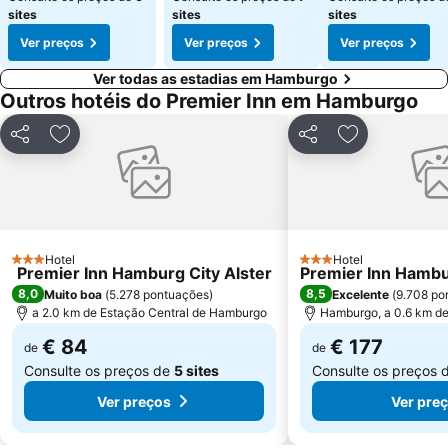
sites
sites
sites
Ver preços
Ver preços
Ver preços
Ver todas as estadias em Hamburgo
Outros hotéis do Premier Inn em Hamburgo
Partilhar
Adicionar aos favoritos
Partilhar
Adicionar aos
Hotel
Hotel
3 Estrelas
3 Estrelas
Premier Inn Hamburg City Alster
Premier Inn Hambu
8,0
8,5
Muito boa
(
5.278 pontuações
)
Excelente
(
9.708 po
a 2.0 km de Estação Central de Hamburgo
Hamburgo, a 0.6 km de
€ 84
€ 177
de
de
Consulte os preços de
5 sites
Consulte os preços 
Ver preços
Ver pre