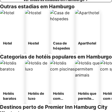
Outras estadias em Hamburgo
Hotel
Hostel
Casa de
Aparthotel
hóspedes
Categorias de hotéis populares em Hamburgo
Hotéis
Hotéis de
Hotéis
Hotéis que
Hoté
baratos
luxo
com
permitem
com 
piscinas
animais
Destinos perto de Premier Inn Hamburg City