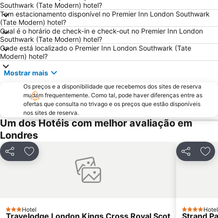
Victoria
Grosvenor Victoria Casino
Southwark (Tate Modern) hotel?
Tem estacionamento disponível no Premier Inn London Southwark
Picadilly Circus Station
London Luton Airport
(Tate Modern) hotel?
Wembley
Palácio de Buckingham
Qual é o horário de check-in e check-out no Premier Inn London
Southwark (Tate Modern) hotel?
ExCeL
Notting Hill
Onde está localizado o Premier Inn London Southwark (Tate
Modern) hotel?
Trafalgar Square
London Bridge
Tower Bridge
Oxford Street
Mostrar mais
St Pancras Station
Passeando a Pé em Londres
Os preços e a disponibilidade que recebemos dos sites de reserva
mudam frequentemente. Como tal, pode haver diferenças entre as
King's Cross Station
Tottenham Hotspur Stadium
ofertas que consulta no trivago e os preços que estão disponíveis
nos sites de reserva.
Waterloo Station
Bloomsbury
Um dos Hotéis com melhor avaliação em
Aeroporto da Cidade de Londres
Earls Court
Londres
Stratford Station
Marylebone
Partilhar
Adicionar aos favoritos
Partilhar
Adi
Tottenham
Bayswater
British Airways London Eye
Russell Square
Battersea
Mayfair
Museu Britânico
Leicester Square
Hotel
Hotel
3 Estrelas
4 Estrelas
Travelodge London Kings Cross Royal Scot
Strand P