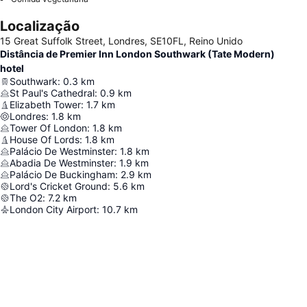
Localização
15 Great Suffolk Street, Londres, SE10FL, Reino Unido
Distância de Premier Inn London Southwark (Tate Modern)
hotel
Southwark
:
0.3
km
St Paul's Cathedral
:
0.9
km
Elizabeth Tower
:
1.7
km
Londres
:
1.8
km
Tower Of London
:
1.8
km
House Of Lords
:
1.8
km
Palácio De Westminster
:
1.8
km
Abadia De Westminster
:
1.9
km
Palácio De Buckingham
:
2.9
km
Lord's Cricket Ground
:
5.6
km
The O2
:
7.2
km
London City Airport
:
10.7
km