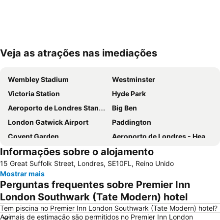
Veja as atrações nas imediações
Ampliar mapa
Wembley Stadium
Westminster
Victoria Station
Hyde Park
Aeroporto de Londres Stansted
Big Ben
London Gatwick Airport
Paddington
Covent Garden
Aeroporto de Londres - Heathrow
Informações sobre o alojamento
Liverpool Street Station
Soho
15 Great Suffolk Street, Londres, SE10FL, Reino Unido
Kings Cross
Metrô de Londres
Mostrar mais
Paddington Station
Piccadilly Circus
Perguntas frequentes sobre Premier Inn
South Kensington
Kensington
London Southwark (Tate Modern) hotel
Camden Town
The O2 Arena
Tem piscina no Premier Inn London Southwark (Tate Modern) hotel?
Animais de estimação são permitidos no Premier Inn London