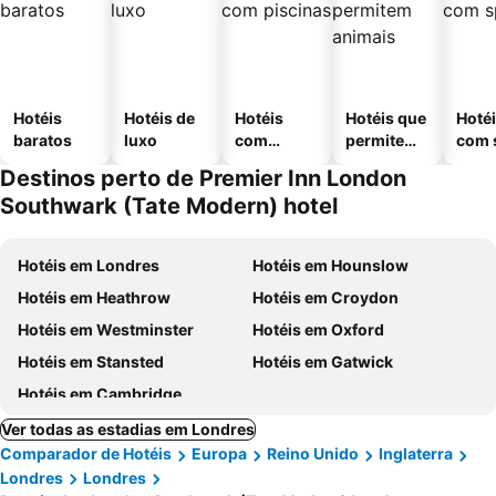
Hotéis
Hotéis de
Hotéis
Hotéis que
Hoté
baratos
luxo
com
permitem
com 
piscinas
animais
Destinos perto de Premier Inn London
Southwark (Tate Modern) hotel
Hotéis em Londres
Hotéis em Hounslow
Hotéis em Heathrow
Hotéis em Croydon
Hotéis em Westminster
Hotéis em Oxford
Hotéis em Stansted
Hotéis em Gatwick
Hotéis em Cambridge
Ver todas as estadias em Londres
Comparador de Hotéis
Europa
Reino Unido
Inglaterra
Londres
Londres