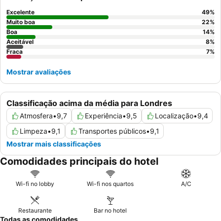
de pequeno-almoço inglês completo. Para uma experiência
mais tranquila, os hóspedes recomendam pedir um quarto
Excelente
49
%
virado para o jardim.
Muito boa
22
%
Boa
14
%
Aceitável
8
%
Fraca
7
%
Mostrar avaliações
Classificação acima da média para Londres
Atmosfera
•
9,7
Experiência
•
9,5
Localização
•
9,4
Limpeza
•
9,1
Transportes públicos
•
9,1
Mostrar mais classificações
Comodidades principais do hotel
Wi-fi no lobby
Wi-fi nos quartos
A/C
Restaurante
Bar no hotel
Todas as comodidades