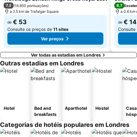
7,3
8,7
(
16.850 pontuações
)
Excele
a 2.5 km de Trafalgar Square
a 0.6 km 
€ 53
€ 1
de
de
Consulte os preços de
11 sites
Consulte
Ver preços
Ver todas as estadias em Londres
Outras estadias em Londres
Hotel
Bed and
Aparthotel
Hostel
Casa
breakfasts
hósp
Categorias de hotéis populares em Londres