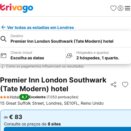
Favoritos
Iniciar
Me
Ver todas as estadias em Londres
Destino
Premier Inn London Southwark (Tate Modern) hotel
Check-in/out
Hóspedes e quartos
Escolha as datas
2 hóspedes, 1 quarto.
Como os pagamentos influenciam os resultados
Premier Inn London Southwark
(Tate Modern) hotel
Partilhar
Ad
Hotel
8,7
Excelente
(
7.053 pontuações
)
3 Estrelas
15 Great Suffolk Street, Londres, SE10FL, Reino Unido
€ 83
€ 83
de
de
Consulte os preços de
8 sites
Consulte os preços de
8 sites