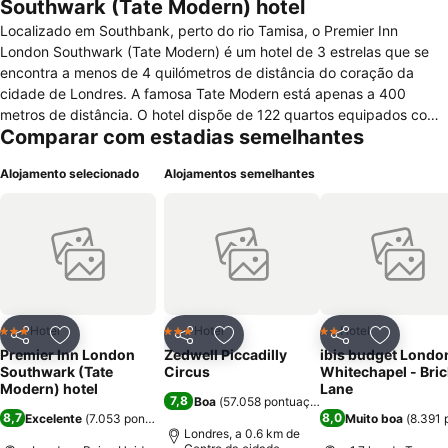
Southwark (Tate Modern) hotel
Localizado em Southbank, perto do rio Tamisa, o Premier Inn
London Southwark (Tate Modern) é um hotel de 3 estrelas que se
encontra a menos de 4 quilómetros de distância do coração da
cidade de Londres. A famosa Tate Modern está apenas a 400
metros de distância. O hotel dispõe de 122 quartos equipados com
Comparar com estadias semelhantes
televisão, ar condicionado, aquecedor, casa-de-banho com
banheira/duche, secador de cabelo e acesso Wi-Fi pago. Se viajar
Alojamento selecionado
Alojamentos semelhantes
com crianças, pode solicitar cama infantil/berço, sem quaisquer
pagamentos adicionais. O Premier Inn London Southwark (Tate
Modern) dispõe ainda de recepção aberta 24 horas, elevador,
quartos para não fumadores, quartos familiares, quartos para
pessoas com mobilidade reduzida, acesso Wi-Fi pago nas áreas
públicas, estacionamento privado pago, bar e restaurante, onde
pode almoçar e jantar, bem como deliciar-se com um pequeno
almoço continental ou inglês todas as manhãs. O hotel oferece
Hotel
Hotel
Hotel
3 Estrelas
3 Estrelas
2 Estrelas
Partilhar
Adicionar aos favoritos
Partilhar
Adicionar aos favoritos
Partilhar
Adicionar
também preços mais reduzidos para os hóspedes que viajem
Premier Inn London
Zedwell Piccadilly
ibis budget Londo
sozinhos ou em grupo.
Southwark (Tate
Circus
Whitechapel - Bric
Modern) hotel
Lane
7,8
Boa
(
57.058 pontuações
)
8,7
8,0
Excelente
(
7.053 pontuações
)
Muito boa
(
8.391 
Londres, a 0.6 km de