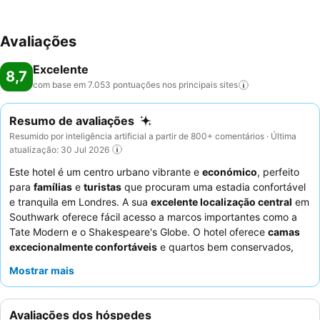
Avaliações
Excelente
8,7
com base em 7.053 pontuações nos principais
sites
Resumo de avaliações
Resumido por inteligência artificial a partir de 800+ comentários · Última
atualização: 30 Jul 2026
Este hotel é um centro urbano vibrante e
económico
, perfeito
para
famílias
e
turistas
que procuram uma estadia confortável
e tranquila em Londres. A sua
excelente localização central
em
Southwark oferece fácil acesso a marcos importantes como a
Tate Modern e o Shakespeare's Globe. O hotel oferece
camas
excecionalmente confortáveis
e quartos bem conservados,
garantindo uma noite de sono tranquila. Os hóspedes elogiam
Mostrar mais
consistentemente os
funcionários simpáticos e prestativos
e o
excelente buffet de pequeno-almoço com boa relação
qualidade/preço
, com uma vasta seleção, incluindo uma opção
Avaliações dos hóspedes