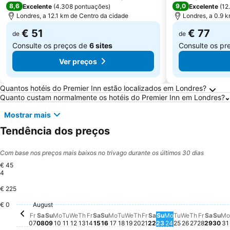
8,6
9,0
Excelente
(
4.308 pontuações
)
Excelente
(
12
Londres, a 12.1 km de Centro da cidade
Londres, a 0.9 
€ 51
€ 77
de
de
Consulte os preços de
6 sites
Consulte os pr
Ver preços
Perguntas Frequentes sobre Londres
Quantos hotéis do Premier Inn estão localizados em Londres?
Quanto custam normalmente os hotéis do Premier Inn em Londres?
Mostrar mais
Tendência dos preços
Com base nos preços mais baixos no trivago durante os últimos 30 dias
€ 45
4
€ 225
Saturday, August 15
€ 292
Tuesday, August 18
€ 271
Saturday, August 08
€ 249
Wednesday, August 19
€ 246
Saturday, August 2
€ 240
Tuesday, August 11
€ 227
Wednesday, August 12
€ 222
Friday, August 21
€ 218
Tuesday, Aug
€ 220
Satur
€ 221
August
Thursday, August 20
€ 205
Friday,
€ 205
€ 0
Friday, August 14
€ 202
Friday, August 07
€ 198
Wednesday,
€ 199
Monday, August 10
€ 195
Thursday, August 13
€ 195
M
€
Monday, August 17
€ 169
Monday, Augus
€ 166
Sunday, August 16
€ 144
Sun
€ 1
Sunday, August 09
€ 129
Sunday, August 2
€ 129
Thursday
Não há pr
Fr
Sa
Su
Mo
Tu
We
Th
Fr
Sa
Su
Mo
Tu
We
Th
Fr
Sa
Su
Mo
Tu
We
Th
Fr
Sa
Su
Mo
07
08
09
10
11
12
13
14
15
16
17
18
19
20
21
22
23
24
25
26
27
28
29
30
31