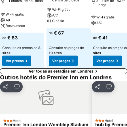
Centro da cidade
Londres, Reino Unido
a 1.7 km de Tower
Bridge
Wi-Fi grátis
Wi-Fi grátis
A/C
Wi-Fi grátis
A/C
Ginásio
A/C
Restaurante
€ 67
de
€ 83
€ 41
de
de
Consulte os preços de
8
Consulte os preços de
Consulte os preços 
sites
10 sites
sites
Ver preços
Ver preços
Ver preços
Ver todas as estadias em Londres
Outros hotéis do Premier Inn em Londres
Partilhar
Adicionar aos favoritos
Partilhar
Adiciona
Hotel
Hotel
3 Estrelas
3 Estrelas
Premier Inn London Wembley Stadium
hub by Premie