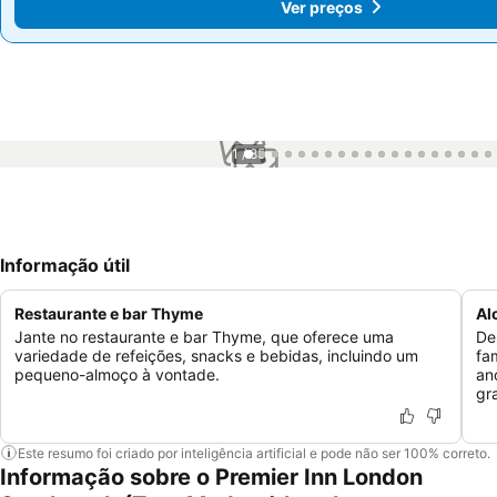
Ver preços
Ver preços
1 / 85
Informação útil
Restaurante e bar Thyme
Al
Jante no restaurante e bar Thyme, que oferece uma
De
variedade de refeições, snacks e bebidas, incluindo um
fa
pequeno-almoço à vontade.
an
gr
Este resumo foi criado por inteligência artificial e pode não ser 100% correto.
Informação sobre o Premier Inn London