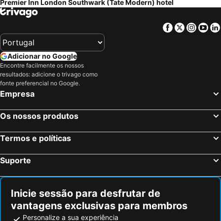
Premier Inn London Southwark (Tate Modern) hotel
Facebook
Twitter
Insta
Yo
Adicionar no Google
Encontre facilmente os nossos
resultados: adicione o trivago como
fonte preferencial no Google.
Empresa
Os nossos produtos
Termos e políticas
Suporte
Inicie sessão para desfrutar de
vantagens exclusivas para membros
Personalize a sua experiência