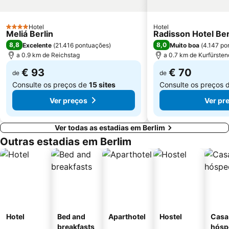
Lichtenberg
Bahnhof Zoologischer Garten
Charlottenburg-Wilmersdorf
Steglitz-Zehlendorf
Hotel
Hotel
4 Estrelas
Meliá Berlin
Historische Tour Flughafen Tempelhof
Unter den Linden
Radisson Hotel Ber
8,8
8,0
Excelente
(
21.416 pontuações
)
Muito boa
(
4.147 po
Reichstag
Tiergarten
a 0.9 km de Reichstag
a 0.7 km de Kurfürst
€ 93
€ 70
de
de
Consulte os preços de
15 sites
Consulte os preços 
Ver preços
Ver pr
Ver todas as estadias em Berlim
Outras estadias em Berlim
Hotel
Bed and
Aparthotel
Hostel
Casa
breakfasts
hósp