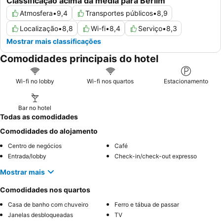
Classificação acima da média para Berlim
Atmosfera
•
9,4
Transportes públicos
•
8,9
Localização
•
8,8
Wi-fi
•
8,4
Serviço
•
8,3
Mostrar mais classificações
Comodidades principais do hotel
Wi-fi no lobby
Wi-fi nos quartos
Estacionamento
Bar no hotel
Todas as comodidades
Comodidades do alojamento
Centro de negócios
Café
Entrada/lobby
Check-in/check-out expresso
Mostrar mais
Comodidades nos quartos
Casa de banho com chuveiro
Ferro e tábua de passar
Janelas desbloqueadas
TV