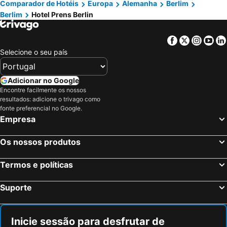
Comparador de Hotéis
Europa
Alemanha
Berlim
Berlim
Hotel Prens Berlin
Facebook
Twitter
Insta
Yo
Selecione o seu país
Adicionar no Google
Encontre facilmente os nossos
resultados: adicione o trivago como
fonte preferencial no Google.
Empresa
Os nossos produtos
Termos e políticas
Suporte
Inicie sessão para desfrutar de