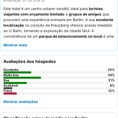
atualização: 30 Jul 2026
Este hotel é um centro urbano versátil, ideal para
turistas
,
viajantes com orçamento limitado
e
grupos de amigos
que
procuram uma experiência animada em Berlim. A sua
excelente
localização
no coração de Kreuzberg oferece acesso imediato
ao U-Bahn, tornando a exploração da cidade fácil. A
conveniência de um
parque de estacionamento no local
é uma
vantagem significativa para quem viaja de carro. Os hóspedes
Mostrar mais
elogiam consistentemente os
funcionários simpáticos e
prestativos
e apreciam o pão fresco, queijo e charcutaria
oferecidos no pequeno-almoço. Para uma estadia mais
Avaliações dos hóspedes
tranquila, os hóspedes devem solicitar um quarto virado para o
jardim.
Excelente
25
%
Muito boa
34
%
Boa
21
%
Aceitável
8
%
Fraca
12
%
Mostrar avaliações