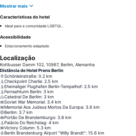
Mostrar mais
Características do hotel
Ideal para a comunidade LGBTQIA+
Acessibilidade
Estacionamento adaptado
Localização
Kottbusser Damm 102, 10967, Berlim, Alemanha
Distância de Hotel Prens Berlin
Schönleinstraße
:
0.2
km
Checkpoint Charlie
:
2.5
km
Ehemaliger Flughafen Berlin-Tempelhof
:
2.5
km
Fernsehturm Berlin
:
3
km
Catedral De Berlim
:
3
km
Soviet War Memorial
:
3.4
km
Memorial Aos Judeus Mortos Da Europa
:
3.6
km
Berlim
:
3.7
km
Portão De Brandemburgo
:
3.8
km
Palácio Do Reichstag
:
4
km
Victory Column
:
5.3
km
Berlin Brandenburg Airport "Willy Brandt"
:
15.6
km