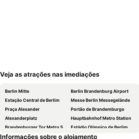
Veja as atrações nas imediações
Ampliar mapa
Berlin Mitte
Berlin Brandenburg Airport
Estação Central de Berlim
Messe Berlin Messegelände
Praça Alexander
Portão de Brandemburgo
Alexanderplatz
Hauptbahnhof Metro Station
Brandenburger Tor Metro Station
Estádio Olímpico de Berlim
Informações sobre o alojamento
Uber Arena
Potsdamer Platz