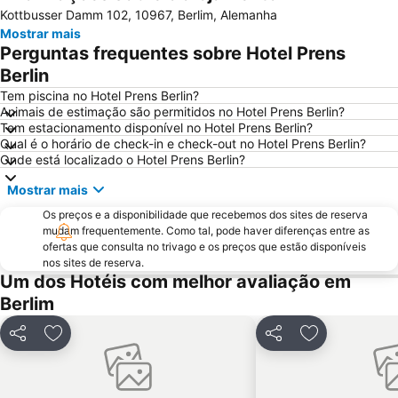
Kottbusser Damm 102, 10967, Berlim, Alemanha
Zoo Berlim
Neukölln
Mostrar mais
Alexanderplatz Metro Station
Schöneberg
Perguntas frequentes sobre Hotel Prens
Nollendorfplatz Metro Station
Berlin-Marathon
Berlin
Checkpoint Charlie
Wintergarten Variety Theater
Tem piscina no Hotel Prens Berlin?
Animais de estimação são permitidos no Hotel Prens Berlin?
Kreuzberg
Spandau
Tem estacionamento disponível no Hotel Prens Berlin?
Qual é o horário de check-in e check-out no Hotel Prens Berlin?
Tropical Islands Resort
Ilha dos Museus - Museumsinsel
Onde está localizado o Hotel Prens Berlin?
ITB - Berlin
Centro Histórico de Potsdam
Mostrar mais
Jannowitzbrücke Metro Station
Friedrichshain
Os preços e a disponibilidade que recebemos dos sites de reserva
Centrum Judaicum
Friedrichstraße
mudam frequentemente. Como tal, pode haver diferenças entre as
ofertas que consulta no trivago e os preços que estão disponíveis
KaDeWe
Kurfürstendamm
nos sites de reserva.
IFA - Internationale Funkausstellung
Catedral de Berlim
Um dos Hotéis com melhor avaliação em
Berlim
Tempelhof
Pankow
East-Side-Gallery
Spielbank Berlin - Am Potsdamer Platz -
Partilhar
Adicionar aos favoritos
Partilhar
Adicionar aos
Volksbühne am Rosa-Luxemburg-Platz
Briefmarken-Messe Berlin
Prenzlauer Berg
Rathaus Steglitz Metro Station