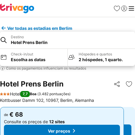
Favoritos
Iniciar
Me
Ver todas as estadias em Berlim
Destino
Hotel Prens Berlin
Check-in/out
Hóspedes e quartos
Escolha as datas
2 hóspedes, 1 quarto.
Como os pagamentos influenciam os resultados
Hotel Prens Berlin
Partilhar
Ad
Hotel
7,7
Boa
(
3.482 pontuações
)
3 Estrelas
Kottbusser Damm 102, 10967, Berlim, Alemanha
€ 68
€ 68
de
de
Consulte os preços de
12 sites
Consulte os preços de
12 sites
Ver preços
Ver preços