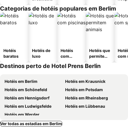
Categorias de hotéis populares em Berlim
Hotéis
Hotéis de
Hotéis
Hotéis que
Hoté
baratos
luxo
com
permitem
com 
piscinas
animais
Destinos perto de Hotel Prens Berlin
Hotéis em Berlim
Hotéis em Krausnick
Hotéis em Schönefeld
Hotéis em Potsdam
Hotéis em Hennigsdorf
Hotéis em Rheinsberg
Hotéis em Ludwigsfelde
Hotéis em Lübbenau
Hotéis em Werder
Ver todas as estadias em Berlim