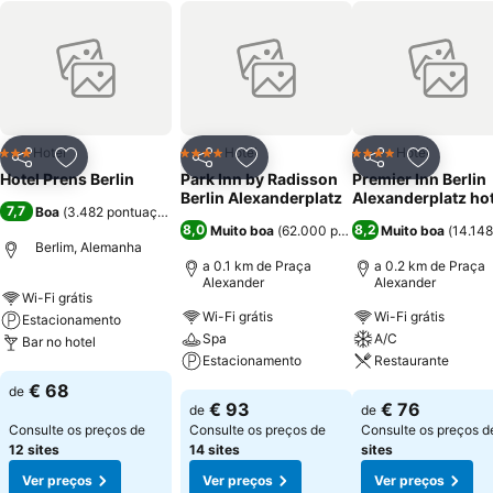
Hotel
Hotel
Hotel
3 Estrelas
4 Estrelas
4 Estrelas
Partilhar
Adicionar aos favoritos
Partilhar
Adicionar aos favoritos
Partilhar
Adicionar
Hotel Prens Berlin
Park Inn by Radisson
Premier Inn Berlin
Berlin Alexanderplatz
Alexanderplatz hot
7,7
Boa
(
3.482 pontuações
)
8,0
8,2
Muito boa
(
62.000 pontuações
Muito boa
)
(
14.148
Berlim, Alemanha
a 0.1 km de Praça
a 0.2 km de Praça
Alexander
Alexander
Wi-Fi grátis
Wi-Fi grátis
Wi-Fi grátis
Estacionamento
Spa
A/C
Bar no hotel
Estacionamento
Restaurante
Ver preços
€ 68
de
Ver preços
Ver preços
€ 93
€ 76
de
de
Consulte os preços de
Consulte os preços de
Consulte os preços 
12 sites
14 sites
sites
Ver preços
Ver preços
Ver preços