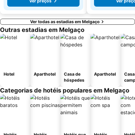
Ver preços
Ver preç
Ver todas as estadias em Melgaço
Outras estadias em Melgaço
Hotel
Aparthotel
Casa de
Aparthotel
Casa
hóspedes
cam
Categorias de hotéis populares em Melgaço
Hotéis
Hotéis
Hotéis que
Hotéis
Hoté