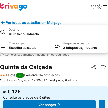
Favoritos
Iniciar
Me
Ver todas as estadias em Melgaço
Destino
Quinta da Calçada
Check-in/out
Hóspedes e quartos
Escolha as datas
2 hóspedes, 1 quarto.
Como os pagamentos influenciam os resultados
Quinta da Calçada
Partilhar
Ad
Hotel
8,5
Excelente
(
94 pontuações
)
3 Estrelas
Quinta da Calçada, 4960-614, Melgaço, Portugal
€ 125
€ 125
de
de
Consulte os preços de
6 sites
Consulte os preços de
6 sites
Ver preços
Ver preços