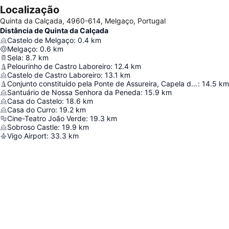
Localização
Quinta da Calçada, 4960-614, Melgaço, Portugal
Distância de Quinta da Calçada
Castelo de Melgaço
:
0.4
km
Melgaço
:
0.6
km
Sela
:
8.7
km
Pelourinho de Castro Laboreiro
:
12.4
km
Castelo de Castro Laboreiro
:
13.1
km
Conjunto constituído pela Ponte de Assureira, Capela de São Brás e moinho de água a nascente da ponte
:
14.5
km
Santuário de Nossa Senhora da Peneda
:
15.9
km
Casa do Castelo
:
18.6
km
Casa do Curro
:
19.2
km
Cine-Teatro João Verde
:
19.3
km
Sobroso Castle
:
19.9
km
Vigo Airport
:
33.3
km