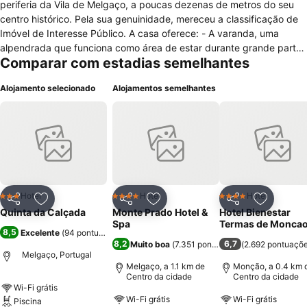
periferia da Vila de Melgaço, a poucas dezenas de metros do seu
centro histórico. Pela sua genuinidade, mereceu a classificação de
Imóvel de Interesse Público. A casa oferece: - A varanda, uma
alpendrada que funciona como área de estar durante grande parte
Comparar com estadias semelhantes
dos dias do ano; - Zona de refeições ao ar livre, em torno de uma
mesa de pedra relacionada com a eira; - Piscina, de dimensões
Alojamento selecionado
Alojamentos semelhantes
generosas, com largas vistas sobre terras da Galiza; - Capela,
aberta ao culto, fronteira à casa. A capela, de estilo românico,
construída no século XIII, foi dada à guarda da Família por foro
perpétuo em 1711. Está classificada como Imóvel de Interesse
Público. O seu adro é valorizado por um cruzeiro, Monumento
Nacional. Conheça este local cheio de história, rodeado de
paisagens deslumbrantes. Reservas: 914593574
Hotel
Hotel
Hotel
3 Estrelas
4 Estrelas
4 Estrelas
Partilhar
Adicionar aos favoritos
Partilhar
Adicionar aos favoritos
Partilhar
Adicionar
Quinta da Calçada
Monte Prado Hotel &
Hotel Bienestar
Spa
Termas de Monca
8,5
Excelente
(
94 pontuações
)
8,2
6,7
Muito boa
(
7.351 pontuações
(
)
2.692 pontuaçõ
Melgaço, Portugal
Melgaço, a 1.1 km de
Monção, a 0.4 km 
Centro da cidade
Centro da cidade
Wi-Fi grátis
Wi-Fi grátis
Wi-Fi grátis
Piscina