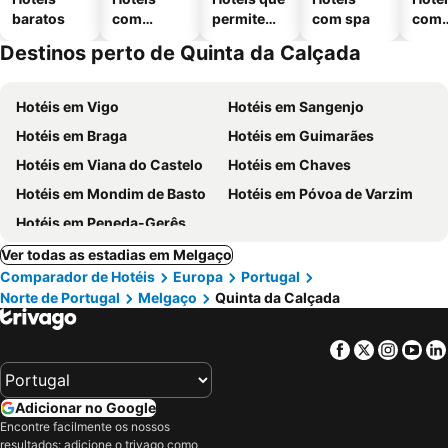
baratos
com
permitem
com spa
com
piscinas
animais
esta
Destinos perto de Quinta da Calçada
ment
Hotéis em Vigo
Hotéis em Sangenjo
Hotéis em Braga
Hotéis em Guimarães
Hotéis em Viana do Castelo
Hotéis em Chaves
Hotéis em Mondim de Basto
Hotéis em Póvoa de Varzim
Hotéis em Peneda-Gerês
Ver todas as estadias em Melgaço
Comparador de Hotéis
Europa
Portugal
Norte de Portugal
Melgaço
Quinta da Calçada
Facebook
Twitter
Insta
Yo
Adicionar no Google
Encontre facilmente os nossos
resultados: adicione o trivago como