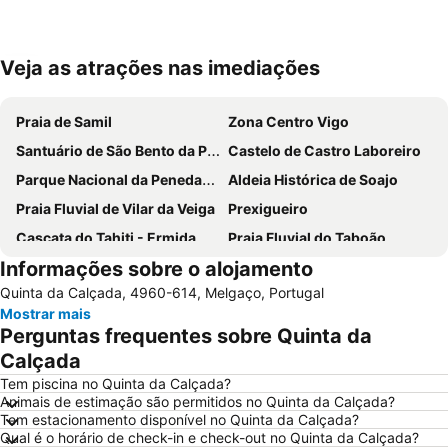
Veja as atrações nas imediações
Ampliar mapa
Praia de Samil
Zona Centro Vigo
Santuário de São Bento da Porta Aberta
Castelo de Castro Laboreiro
Parque Nacional da Peneda-Gerês
Aldeia Histórica de Soajo
Praia Fluvial de Vilar da Veiga
Prexigueiro
Cascata do Tahiti - Ermida
Praia Fluvial do Taboão
Informações sobre o alojamento
Termas de Outariz
Vigo-Guixar
Quinta da Calçada, 4960-614, Melgaço, Portugal
Paseo Marítimo de Baiona
Luz
Mostrar mais
Barrio de Samil
Recinto Ferial de Vigo
Perguntas frequentes sobre Quinta da
América
Patos
Calçada
Puerto de Baiona
O Tombo do Gato ou da Fonte
Tem piscina no Quinta da Calçada?
Animais de estimação são permitidos no Quinta da Calçada?
Moledo
Posto de Turismo de Valença do Minho
Tem estacionamento disponível no Quinta da Calçada?
Qual é o horário de check-in e check-out no Quinta da Calçada?
Porto de Vigo
Ourense-Empalme