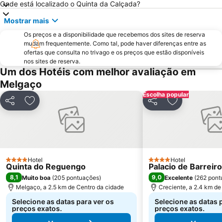
Onde está localizado o Quinta da Calçada?
Santuário de Nossa Senhora da Peneda
Praia de Panxón
Mostrar mais
Praia de Lapamán
Castelo de Salvaterra
Os preços e a disponibilidade que recebemos dos sites de reserva
Parque Natural da Baixa Limia Serra do Xurés
do Vao
mudam frequentemente. Como tal, pode haver diferenças entre as
ofertas que consulta no trivago e os preços que estão disponíveis
Bueu
Areal
nos sites de reserva.
Barragem do Alto-Lindoso
Cascata do Arado
Um dos Hotéis com melhor avaliação em
Melgaço
Parque Termal do Peso
Praia Fluvial de Ponte da Barca
Escolha popular
Praia da Punta
Puerto de Panxón
Partilhar
Adicionar aos favoritos
Partilhar
Adicionar aos
Estación de Tren de Vigo
Barragem de Vilarinho das Furnas
Plaza de América
Praia de Aguete
Bus Station
Centro Príncipe
Playa de Mogor
Aeropuerto de Vigo - Peinador
Hotel
Hotel
4 Estrelas
4 Estrelas
Quinta do Reguengo
Palacio de Barreiro
Freixeiro
Casco vello
8,1
9,0
Muito boa
(
205 pontuações
)
Excelente
(
262 pont
A Alameda
Coruxo
Melgaço, a 2.5 km de Centro da cidade
Creciente, a 2.4 km de
Selecione as datas para ver os
Selecione as datas 
preços exatos.
preços exatos.