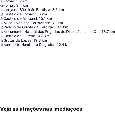
Tomar
:
3.2
km
Tomar
:
3.4
km
Igreja de São João Baptista
:
3.6
km
Castelo de Tomar
:
3.8
km
Castelo de Almourol
:
15.1
km
Museu Nacional Ferroviário
:
17.1
km
Palácio da Quinta da Cardiga
:
18.2
km
Monumento Natural das Pegadas de Dinossáurios de Ourém/Torres Novas
:
18.7
km
Castelo de Ourém
:
19.3
km
Grutas de Lapas
:
19.3
km
Aeroporto Humberto Delgado
:
112.4
km
Veja as atrações nas imediações
Ampliar mapa