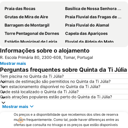
Praia das Rocas
Basílica de Nossa Senhora do Rosário de Fátima
Grutas de Mira de Aire
Praia Fluvial das Fragas de S. Simão
Barragem de Montargil
Praia Fluvial do Alamal
Torre Pentagonal de Dornes
Capela das Apariçoes
Estádio Municipal de Leiria
Fluvial da Aldeia do Mato
Informações sobre o alojamento
Barragem de Castelo de Bode
Fluvial do Penedo Furado
R. Escola Primária 80, 2300-608, Tomar, Portugal
Praia Fluvial de Fernandaires
Castelo de Almourol
Mostrar mais
Praia Fluvial Pego das Cancelas
Estação Rodoviária de Fátima
Perguntas frequentes sobre Quinta da Ti Júlia
Museu da Fábrica de Cimento Maceira-Lis
Praia Fluvial do Mosteiro
Tem piscina no Quinta da Ti Júlia?
Animais de estimação são permitidos no Quinta da Ti Júlia?
Praia Fluvial da Zaboeira
Praia Fluvial de Aldeia Ana de Aviz
Tem estacionamento disponível no Quinta da Ti Júlia?
Quinta Pedagógica do Cuco
Praia Fluvial Fragas de São Simão
Onde está localizado o Quinta da Ti Júlia?
Quais atrações populares estão perto do Quinta da Ti Júlia?
Praia Fluvial do Poço de Corga
Estação de Caminhos de Ferro do Entroncamento
Mostrar mais
Praça de Touros de Almeirim
Mosteiro da Batalha
Os preços e a disponibilidade que recebemos dos sites de reserva
Estação comboios de Leiria
Monumento ao Peregrino em Fátima
mudam frequentemente. Como tal, pode haver diferenças entre as
Estação de Caminhos de Ferro de Santarém
Complexo Municipal de Piscinas de Leiria
ofertas que consulta no trivago e os preços que estão disponíveis