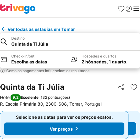
Favoritos
Iniciar
Me
Ver todas as estadias em Tomar
Destino
Quinta da Ti Júlia
Check-in/out
Hóspedes e quartos
Escolha as datas
2 hóspedes, 1 quarto.
Como os pagamentos influenciam os resultados
Quinta da Ti Júlia
Partilhar
Ad
Hotel
9,2
Excelente
(
132 pontuações
)
R. Escola Primária 80, 2300-608, Tomar, Portugal
Selecione as datas para ver os preços exatos.
Selecione as datas para ver os preços exatos.
Ver preços
Ver preços