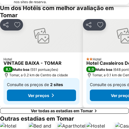
nos sites de reserva.
Pia do Urso
Fluvial de Ortiga
Um dos Hotéis com melhor avaliação em
Complexo Desportivo Municipal de Tomar
Portas do Sol e o Núcleo Alcáçova
Tomar
Forno Medieval de Avelar
Praia Fluvial Ribeira Grande
Partilhar
Adicionar aos favoritos
Partilhar
Adicionar aos
Castelo e Convento de Cristo
Praia Fluvial do Troviscal
Piscina Flutuante da Barragem do Cabril
Scalabisport
Parque Aquático de Mira de Aire
Capela da Misericórdia de Alvorge
Praia Fluvial do Carvoeiro
Barragem do Cabril
Hotel
Hotel
2 Estrelas
VINTAGE BAIXA - TOMAR
Hotel Cavaleiros D
Igreja e Convento de São Francisco em Leiria
Villa Romana do Rabaçal
8,1
8,0
Muito boa
(
551 pontuações
)
Muito boa
(
648 pon
Estação de Caminhos de Ferro de Tomar
Museu Etnográfico da Alta Estremadura
Tomar, a 0.2 km de Centro da cidade
Tomar, a 0.1 km de Cen
Estação Ferroviária da Marinha Grande
Cascata Pedra da Ferida
Consulte os preços de
2 sites
Consulte os preços 
De
De
Ver preços
Ver preç
€ 62
€ 65
Ver todas as estadias em Tomar
Outras estadias em Tomar