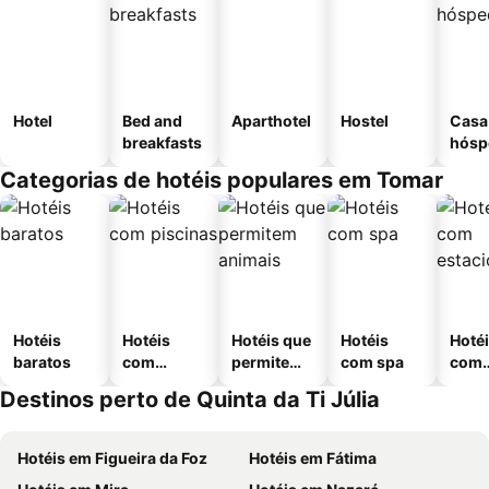
Hotel
Bed and
Aparthotel
Hostel
Casa
breakfasts
hósp
Categorias de hotéis populares em Tomar
Hotéis
Hotéis
Hotéis que
Hotéis
Hoté
baratos
com
permitem
com spa
com
piscinas
animais
esta
Destinos perto de Quinta da Ti Júlia
ment
Hotéis em Figueira da Foz
Hotéis em Fátima