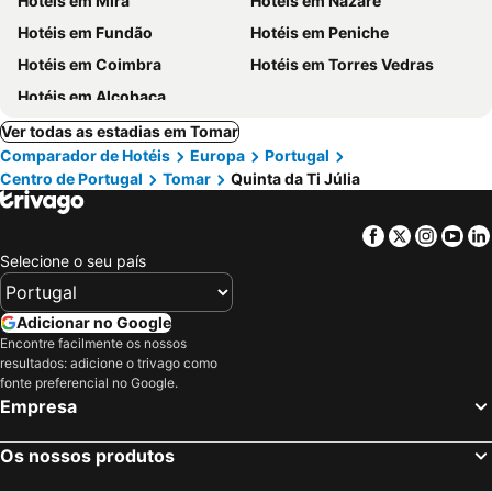
Hotéis em Mira
Hotéis em Nazaré
Hotéis em Fundão
Hotéis em Peniche
Hotéis em Coimbra
Hotéis em Torres Vedras
Hotéis em Alcobaça
Ver todas as estadias em Tomar
Comparador de Hotéis
Europa
Portugal
Centro de Portugal
Tomar
Quinta da Ti Júlia
Facebook
Twitter
Insta
Yo
Selecione o seu país
Adicionar no Google
Encontre facilmente os nossos
resultados: adicione o trivago como
fonte preferencial no Google.
Empresa
Os nossos produtos