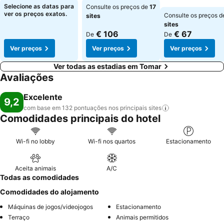
para a prática de desportos aquáticos. Pode ainda aproveitar a
Selecione as datas para
Consulte os preços de
17
proximidade a outros locais para enriquecer a sua visita: o Castelo
ver os preços exatos.
Consulte os preços 
sites
de Almourol (1 26 km), a aldeia de Dornes (a 28 km), ou o
sites
imponente Santuário de Nossa Sra de Fátima (a 38 km).
€ 106
€ 67
De
De
Ver preços
Ver preços
Ver preços
Ver todas as estadias em Tomar
Avaliações
Excelente
9,2
com base em 132 pontuações nos principais
sites
Comodidades principais do hotel
Wi-fi no lobby
Wi-fi nos quartos
Estacionamento
Aceita animais
A/C
Todas as comodidades
Comodidades do alojamento
Máquinas de jogos/videojogos
Estacionamento
Terraço
Animais permitidos