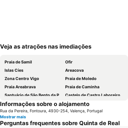
Veja as atrações nas imediações
Ampliar mapa
Praia de Samil
Ofir
Islas Cíes
Areacova
Zona Centro Vigo
Praia de Moledo
Praia Areabrava
Praia de Caminha
Santuário de São Bento da Porta Aberta
Castelo de Castro Laboreiro
Informações sobre o alojamento
Playa de Barra
Parque Nacional da Peneda-Gerês
Rua da Pereira, Fontoura, 4930-254, Valença, Portugal
Aldeia Histórica de Soajo
Praia Fluvial de Vilar da Veiga
Mostrar mais
Vila Praia de Âncora
Braga Parque
Perguntas frequentes sobre Quinta de Real