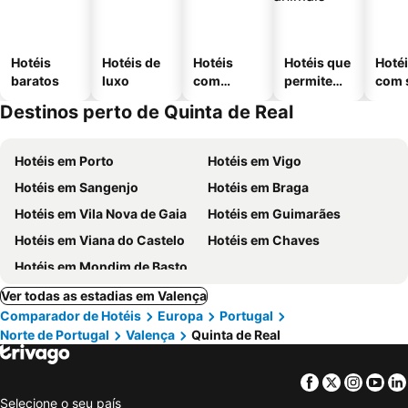
Hotéis
Hotéis de
Hotéis
Hotéis que
Hoté
baratos
luxo
com
permitem
com 
piscinas
animais
Destinos perto de Quinta de Real
Hotéis em Porto
Hotéis em Vigo
Hotéis em Sangenjo
Hotéis em Braga
Hotéis em Vila Nova de Gaia
Hotéis em Guimarães
Hotéis em Viana do Castelo
Hotéis em Chaves
Hotéis em Mondim de Basto
Ver todas as estadias em Valença
Comparador de Hotéis
Europa
Portugal
Norte de Portugal
Valença
Quinta de Real
Facebook
Twitter
Insta
Yo
Selecione o seu país