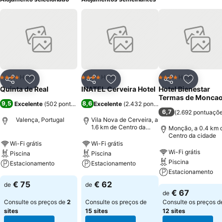
Hotel
Hotel
Hotel
4 Estrelas
4 Estrelas
4 Estrelas
Partilhar
Adicionar aos favoritos
Partilhar
Adicionar aos favoritos
Partilhar
Adicionar
Quinta de Real
INATEL Cerveira Hotel
Hotel Bienestar
Termas de Monca
9,5
8,6
Excelente
(
502 pontuações
)
Excelente
(
2.432 pontuações
)
6,7
(
2.692 pontuaçõ
Valença, Portugal
Vila Nova de Cerveira, a
1.6 km de Centro da
Monção, a 0.4 km 
cidade
Centro da cidade
Wi-Fi grátis
Wi-Fi grátis
Wi-Fi grátis
Piscina
Piscina
Piscina
Estacionamento
Estacionamento
Estacionamento
€ 75
€ 62
de
de
€ 67
de
Consulte os preços de
2
Consulte os preços de
Consulte os preços d
sites
15 sites
12 sites