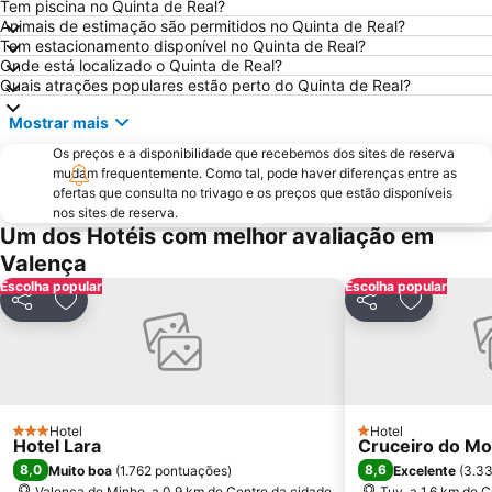
Estádio Municipal de Braga - Estádio AXA
Bom Jesus do Monte
Tem piscina no Quinta de Real?
Animais de estimação são permitidos no Quinta de Real?
Cascata do Tahiti - Ermida
do Cabedelo
Tem estacionamento disponível no Quinta de Real?
Praia Fluvial do Taboão
Termas Romanas do Alto da Cividade
Onde está localizado o Quinta de Real?
Quais atrações populares estão perto do Quinta de Real?
Estação de Caminhos de Ferro de Braga
Vigo-Guixar
Mostrar mais
Praia de Esposende
Paseo Marítimo de Baiona
Os preços e a disponibilidade que recebemos dos sites de reserva
Luz
Lago dos Cisnes
mudam frequentemente. Como tal, pode haver diferenças entre as
Da Amorosa
Barrio de Samil
ofertas que consulta no trivago e os preços que estão disponíveis
nos sites de reserva.
Recinto Ferial de Vigo
Praia da Foz do Minho
Um dos Hotéis com melhor avaliação em
América
Minho Center
Valença
Escolha popular
Patos
Puerto de Baiona
Escolha popular
Partilhar
Adicionar aos favoritos
Partilhar
Adicionar
de Castelo de Neiva
Praia Afife
Puerto de Aldán
O Tombo do Gato ou da Fonte
Elevador do Bom Jesus do Monte
Moledo
Posto de Turismo de Valença do Minho
Porto de Vigo
Hotel
Hotel
3 Estrelas
1 Estrelas
Hotel Lara
Cruceiro do Mo
Santuário de Nossa Senhora da Peneda
Praia de Panxón
8,0
8,6
Muito boa
(
1.762 pontuações
)
Excelente
(
3.33
Suave Mar Beach
Praia de Lapamán
Valenca de Minho, a 0.9 km de Centro da cidade
Tuy, a 1.6 km de 