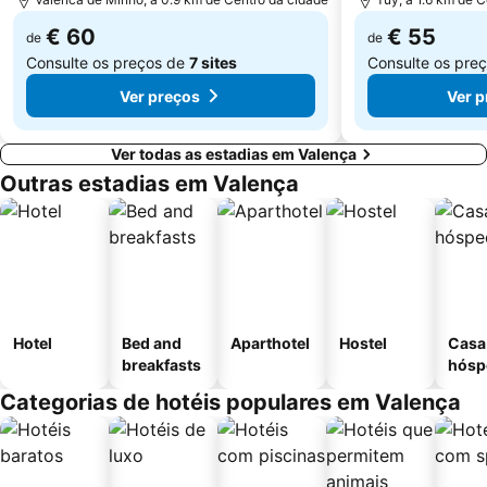
Castelo de Salvaterra
Parque Natural da Baixa Limia Serra do Xurés
€ 60
€ 55
de
de
Consulte os preços de
7 sites
Consulte os pre
Ver preços
Ver p
Ver todas as estadias em Valença
Outras estadias em Valença
Hotel
Bed and
Aparthotel
Hostel
Casa
breakfasts
hósp
Categorias de hotéis populares em Valença