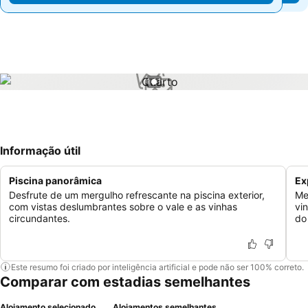
1 / 1
Informação útil
Piscina panorâmica
Ex
Desfrute de um mergulho refrescante na piscina exterior,
Me
com vistas deslumbrantes sobre o vale e as vinhas
vi
circundantes.
do
Este resumo foi criado por inteligência artificial e pode não ser 100% correto.
Comparar com estadias semelhantes
Alojamento selecionado
Alojamentos semelhantes