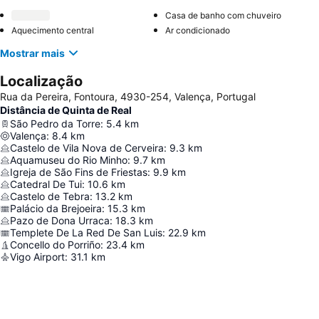
Casa de banho com chuveiro
Aquecimento central
Ar condicionado
Mostrar mais
Localização
Rua da Pereira, Fontoura, 4930-254, Valença, Portugal
Distância de Quinta de Real
São Pedro da Torre
:
5.4
km
Valença
:
8.4
km
Castelo de Vila Nova de Cerveira
:
9.3
km
Aquamuseu do Rio Minho
:
9.7
km
Igreja de São Fins de Friestas
:
9.9
km
Catedral De Tui
:
10.6
km
Castelo de Tebra
:
13.2
km
Palácio da Brejoeira
:
15.3
km
Pazo de Dona Urraca
:
18.3
km
Templete De La Red De San Luis
:
22.9
km
Concello do Porriño
:
23.4
km
Vigo Airport
:
31.1
km