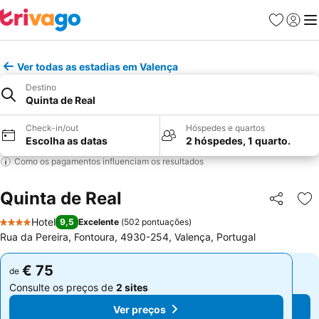
Favoritos
Iniciar
Me
Ver todas as estadias em Valença
Destino
Quinta de Real
Check-in/out
Hóspedes e quartos
Escolha as datas
2 hóspedes, 1 quarto.
Como os pagamentos influenciam os resultados
Quinta de Real
Partilhar
Ad
Hotel
9,5
Excelente
(
502 pontuações
)
4 Estrelas
Rua da Pereira, Fontoura, 4930-254, Valença, Portugal
€ 75
€ 75
de
de
Consulte os preços de
2 sites
Consulte os preços de
2 sites
Ver preços
Ver preços