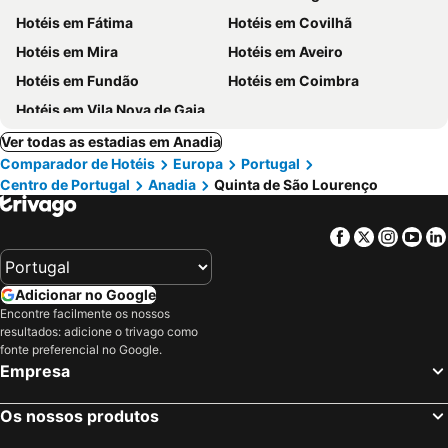
Hotéis em Fátima
Hotéis em Covilhã
Hotéis em Mira
Hotéis em Aveiro
Hotéis em Fundão
Hotéis em Coimbra
Hotéis em Vila Nova de Gaia
Ver todas as estadias em Anadia
Comparador de Hotéis
Europa
Portugal
Centro de Portugal
Anadia
Quinta de São Lourenço
Facebook
Twitter
Insta
Yo
Adicionar no Google
Encontre facilmente os nossos
resultados: adicione o trivago como
fonte preferencial no Google.
Empresa
Os nossos produtos