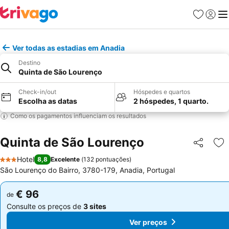
Favoritos
Iniciar
Me
Ver todas as estadias em Anadia
Destino
Quinta de São Lourenço
Check-in/out
Hóspedes e quartos
Escolha as datas
2 hóspedes, 1 quarto.
Como os pagamentos influenciam os resultados
Quinta de São Lourenço
Partilhar
Ad
Hotel
8,8
Excelente
(
132 pontuações
)
3 Estrelas
São Lourenço do Bairro, 3780-179, Anadia, Portugal
€ 96
€ 96
de
de
Consulte os preços de
3 sites
Consulte os preços de
3 sites
Ver preços
Ver preços