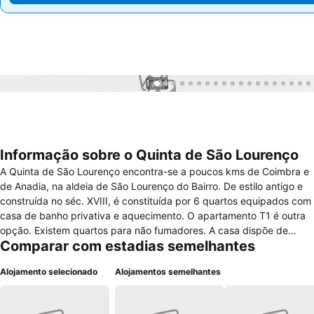
1 / 34
Informação sobre o Quinta de São Lourenço
A Quinta de São Lourenço encontra-se a poucos kms de Coimbra e
de Anadia, na aldeia de São Lourenço do Bairro. De estilo antigo e
construída no séc. XVIII, é constituída por 6 quartos equipados com
casa de banho privativa e aquecimento. O apartamento T1 é outra
opção. Existem quartos para não fumadores. A casa dispõe de
Comparar com estadias semelhantes
várias comodidades como biblioteca, sala de jantar, sala de estar,
televisão, acesso gratuito à internet wireless, lareira e sala de jogos
Alojamento selecionado
Alojamentos semelhantes
com bilhar. A piscina exterior, jardim, parque infantil e ténis de mesa
encontram-se à sua disposição para os momentos de lazer.O
pequeno almoço é servido diariamente. Também pode estacionar a