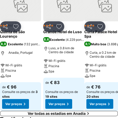
sua viatura no local gratuitamente. Aproveitando a sua estadia na
região pode visitar a mata do Buçaco e o Luso, que ficam a poucos
kms de distância da Quinta de São Lourenço.
Hotel
Hotel
Hotel
3 Estrelas
4 Estrelas
4 Estrelas
Partilhar
Adicionar aos favoritos
Partilhar
Adicionar aos favoritos
Partilhar
Adicionar
Quinta de São
Grande Hotel de Luso
Curia Palace Hotel
Lourenço
Spa
8,6
Excelente
(
4.229 pontuações
)
8,8
8,1
Excelente
(
132 pontuações
)
Muito boa
(
3.698 
Luso, a 0.8 km de
Centro da cidade
Anadia, Portugal
Curia, a 0.2 km de
Centro da cidade
Wi-Fi grátis
Wi-Fi grátis
Wi-Fi grátis
Piscina
Piscina
Piscina
Spa
Spa
Spa
€ 83
de
€ 96
€ 76
de
de
Consulte os preços de
3
Consulte os preços de
Consulte os preços d
sites
19 sites
20 sites
Ver preços
Ver preços
Ver preços
Ver todas as estadias em Anadia