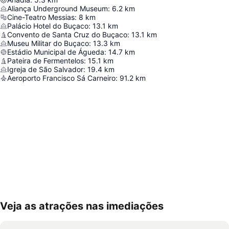
Aliança Underground Museum
:
6.2
km
Cine-Teatro Messias
:
8
km
Palácio Hotel do Buçaco
:
13.1
km
Convento de Santa Cruz do Buçaco
:
13.1
km
Museu Militar do Buçaco
:
13.3
km
Estádio Municipal de Águeda
:
14.7
km
Pateira de Fermentelos
:
15.1
km
Igreja de São Salvador
:
19.4
km
Aeroporto Francisco Sá Carneiro
:
91.2
km
Veja as atrações nas imediações
Ampliar mapa