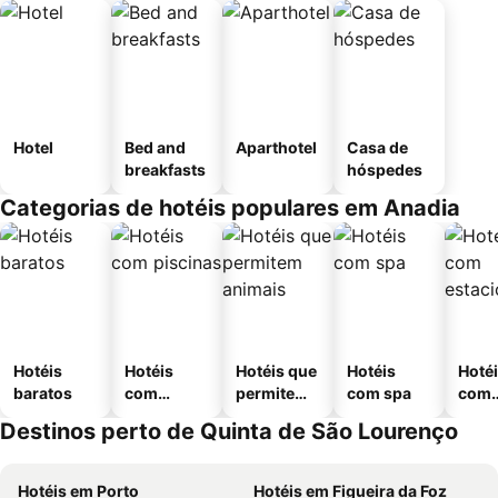
Hotel
Bed and
Aparthotel
Casa de
breakfasts
hóspedes
Categorias de hotéis populares em Anadia
Hotéis
Hotéis
Hotéis que
Hotéis
Hoté
baratos
com
permitem
com spa
com
piscinas
animais
esta
Destinos perto de Quinta de São Lourenço
ment
Hotéis em Porto
Hotéis em Figueira da Foz