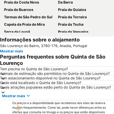
Praia da Costa Nova
Da Barra
Praia de Buarcos
Praia de Quiaios
Termas de São Pedro do Sul
Praia da Torreira
Capela da Praia de Mira
Praia da Tocha
Serra da Lousã
Praia da Vagueira
Informações sobre o alojamento
Aquapark Teimoso
Portugal dos Pequenitos
São Lourenço do Bairro, 3780-179, Anadia, Portugal
Lagoa da Pateira de Fermentelos
Praia do Areão
Mostrar mais
Barragem da Aguieira
Relógio Beach
Perguntas frequentes sobre Quinta de São
Praia do Cabedelo
Ria de Aveiro
Lourenço
Paróquia Sagrada Família da Praia da Barra
Mata do Buçaco
Tem piscina no Quinta de São Lourenço?
Animais de estimação são permitidos no Quinta de São Lourenço?
Praia Fluvial dos Olhos da Fervença
Montebelo Golfe
Tem estacionamento disponível no Quinta de São Lourenço?
Onde está localizado o Quinta de São Lourenço?
Museu Militar do Buçaco
Universidade de Coimbra
Quais atrações populares estão perto do Quinta de São Lourenço?
Universidade de Aveiro
Cova Gala Beach
Mostrar mais
Costa Nova Beach
Serra do Caramulo
Os preços e a disponibilidade que recebemos dos sites de reserva
Baixa de Coimbra
Figueira
mudam frequentemente. Como tal, pode haver diferenças entre as
ofertas que consulta no trivago e os preços que estão disponíveis
Praia Fluvial da Peneda
Dunas de Sao Jacinto