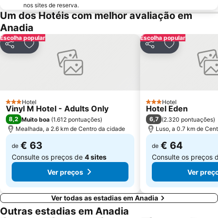
nos sites de reserva.
Gafanha da Boa Hora Beach
Porto da Figueira da Foz
Um dos Hotéis com melhor avaliação em
Anadia
Farol da Barra
Estádio Cidade de Coimbra
Escolha popular
Escolha popular
Praia da Claridade
Parque Aquático Vaga Splash
Partilhar
Adicionar aos favoritos
Partilhar
Adicionar aos
Cascata da Cabreia
Praça da República
Estação de Comboios de Coimbra A
Ruínas de Conímbriga
Piscina de Celas
Praia Fluvial das Canaveias
São Jacinto Beach
Praia Fluvial do Reconquinho
Hotel
Hotel
3 Estrelas
3 Estrelas
Vinyl M Hotel - Adults Only
Hotel Eden
Convento Santa Cruz do Buçaco
Lagoa da Barrinha de Mira
8,2
6,7
Muito boa
(
1.612 pontuações
)
(
2.320 pontuações
)
Praia da Tamargueira
Casino Oceano
Mealhada, a 2.6 km de Centro da cidade
Luso, a 0.7 km de Cent
€ 63
€ 64
de
de
Consulte os preços de
4 sites
Consulte os preços 
Ver preços
Ver preç
Ver todas as estadias em Anadia
Outras estadias em Anadia