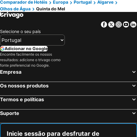
Comparador de Hotéis
Europa
Portugal
Algarve
Olhos de Água
Quinta do Mel
Facebook
Twitter
Insta
Yo
Selecione o seu país
Adicionar no Google
Encontre facilmente os nossos
resultados: adicione o trivago como
fonte preferencial no Google.
Empresa
Os nossos produtos
Termos e políticas
Suporte
Inicie sessão para desfrutar de