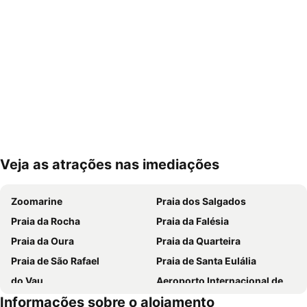
Veja as atrações nas imediações
Ampliar mapa
Zoomarine
Praia dos Salgados
Praia da Rocha
Praia da Falésia
Praia da Oura
Praia da Quarteira
Praia de São Rafael
Praia de Santa Eulália
do Vau
Aeroporto Internacional de Faro - Gago Coutinho
Informações sobre o alojamento
Praia da Galé
slide & splash