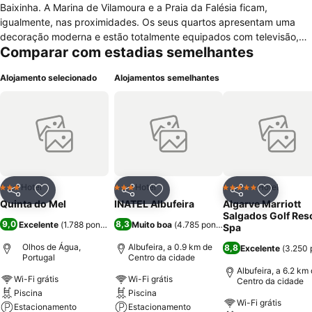
Baixinha. A Marina de Vilamoura e a Praia da Falésia ficam,
igualmente, nas proximidades. Os seus quartos apresentam uma
decoração moderna e estão totalmente equipados com televisão,
Comparar com estadias semelhantes
canais via satélite, telefone, acesso a internet, ar condicionado,
controle de temperatura e casa de banho com acessórios de banho
Alojamento selecionado
Alojamentos semelhantes
e secador de cabelo. As comodidades e serviços adicionais
compreendem posto de turismo, ar condicionado nas zonas
comuns, aquecimento, equipa multilingue, loja de presentes, acesso
para cadeira de rodas, quartos para não fumadores, serviço de
quartos, limpeza a seco, fax/fotocopiadora e estacionamento
gratuito no local. Para descontração do hóspede, o Quinta do Mel
possui jardim e piscina externa. Também é possível ao hóspede
realizar caminhadas e andar de bicicleta nos arredores.
Hotel
Hotel
Hotel
3 Estrelas
3 Estrelas
5 Estrelas
Partilhar
Adicionar aos favoritos
Partilhar
Adicionar aos favoritos
Partilhar
Adicionar
Quinta do Mel
INATEL Albufeira
Algarve Marriott
Salgados Golf Reso
9,0
8,3
Excelente
(
1.788 pontuações
Muito boa
)
(
4.785 pontuações
)
Spa
Olhos de Água,
Albufeira, a 0.9 km de
8,8
Excelente
(
3.250 
Portugal
Centro da cidade
Albufeira, a 6.2 km
Wi-Fi grátis
Wi-Fi grátis
Centro da cidade
Piscina
Piscina
Wi-Fi grátis
Estacionamento
Estacionamento