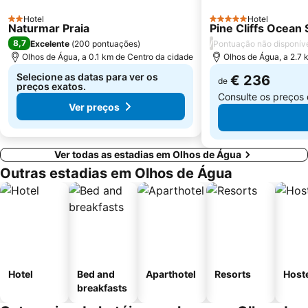
Praia do Ancão
Sesmarias
Hotel
Hotel
2 Estrelas
Aveiros
Paderne
5 Estrelas
Naturmar Praia
Pine Cliffs Ocean 
8,7
/
Excelente
(
200 pontuações
)
Pontuação não disponív
Carvoeiro
Barra da Fuseta Beach
Olhos de Água, a 0.1 km de Centro da cidade
Olhos de Água, a 2.7 
Praia Maria Luísa
Vale De Parra
Selecione as datas para ver os
€ 236
de
preços exatos.
Consulte os preços
Ver preços
Ver todas as estadias em Olhos de Água
Outras estadias em Olhos de Água
Hotel
Bed and
Aparthotel
Resorts
Host
breakfasts