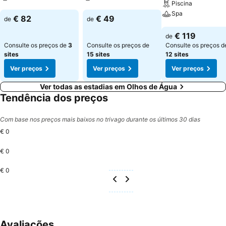
Piscina
Spa
Ver preços
Ver preços
€ 82
€ 49
de
de
Ver preços
€ 119
de
Consulte os preços de
3
Consulte os preços de
Consulte os preços d
sites
15 sites
12 sites
Ver preços
Ver preços
Ver preços
Ver todas as estadias em Olhos de Água
Tendência dos preços
Com base nos preços mais baixos no trivago durante os últimos 30 dias
€ 0
€ 0
€ 0
Avaliações