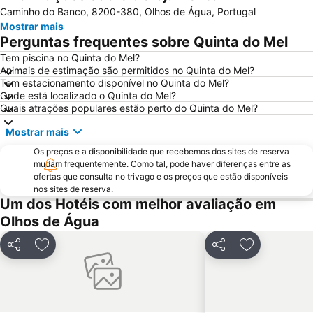
Caminho do Banco, 8200-380, Olhos de Água, Portugal
Praia dos Pescadores
Autodrómo Internacional Algarve
Mostrar mais
Vilamoura Marina
Praia da Ilha da Armona
Perguntas frequentes sobre Quinta do Mel
Balaia Golf Village
Praia da Ilha de Tavira
Tem piscina no Quinta do Mel?
Animais de estimação são permitidos no Quinta do Mel?
Praia do Barril
de Armação de Pera
Tem estacionamento disponível no Quinta do Mel?
Meia Praia
Aldeia das Açoteias
Onde está localizado o Quinta do Mel?
Quais atrações populares estão perto do Quinta do Mel?
Montechoro
Fuseta(Mar) Beach
Mostrar mais
De Vilamoura
Olhos de Água
Os preços e a disponibilidade que recebemos dos sites de reserva
Marina de Portimão
Estádio Algarve
mudam frequentemente. Como tal, pode haver diferenças entre as
Praia do Carvoeiro
Inatel Beach
ofertas que consulta no trivago e os preços que estão disponíveis
nos sites de reserva.
Marina de Albufeira
AlgarveShopping
Um dos Hotéis com melhor avaliação em
Praia da Ilha do Farol
Praia Dona Ana
Olhos de Água
Do Alvor
Ferreiras
Partilhar
Adicionar aos favoritos
Partilhar
Adicionar ao
Aqualand Algarve
Prainha
Areias de São João
Praia de Três Irmãos
Praia de Porto de Mós
Marina de Lagos