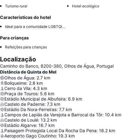
Turismo rural
Hotel ecológico
Características do hotel
Ideal para a comunidade LGBTQIA+
Para crianças
Refeições para crianças
Localização
Caminho do Banco, 8200-380, Olhos de Água, Portugal
Distância de Quinta do Mel
Olhos de Água
:
2.7
km
Boliqueime
:
2.8
km
Cerro da Vila
:
4.3
km
Praça de Touros
:
5.6
km
Estádio Municipal de Albufeira
:
6.9
km
Castelo de Paderne
:
7.3
km
Estádio Da Nora-Ferreiras
:
7.7
km
Campos de Lapiás da Varejota e Barrocal da Tôr
:
10.4
km
Castelo de Loulé
:
13.2
km
Estádio Algarve
:
16.7
km
Paisagem Protegida Local Da Rocha Da Pena
:
18.2
km
Aeroporto Gago Coutinho
:
19.3
km