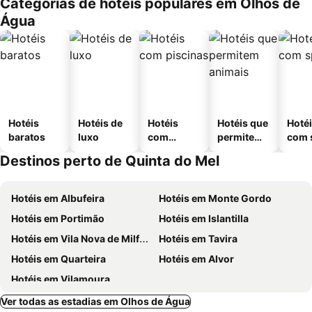
Categorias de hotéis populares em Olhos de
Água
Hotéis
Hotéis de
Hotéis
Hotéis que
Hoté
baratos
luxo
com
permitem
com 
piscinas
animais
Destinos perto de Quinta do Mel
Hotéis em Albufeira
Hotéis em Monte Gordo
Hotéis em Portimão
Hotéis em Islantilla
Hotéis em Vila Nova de Milfontes
Hotéis em Tavira
Hotéis em Quarteira
Hotéis em Alvor
Hotéis em Vilamoura
Ver todas as estadias em Olhos de Água