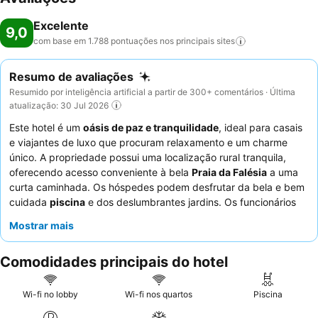
Excelente
9,0
com base em 1.788 pontuações nos principais
sites
Resumo de avaliações
Resumido por inteligência artificial a partir de 300+ comentários · Última
atualização: 30 Jul 2026
Este hotel é um
oásis de paz e tranquilidade
, ideal para casais
e viajantes de luxo que procuram relaxamento e um charme
único. A propriedade possui uma localização rural tranquila,
oferecendo acesso conveniente à bela
Praia da Falésia
a uma
curta caminhada. Os hóspedes podem desfrutar da bela e bem
cuidada
piscina
e dos deslumbrantes jardins. Os funcionários
atenciosos e simpáticos recebem elogios constantes, e os
Mostrar mais
destaques do restaurante incluem um generoso pequeno-
almoço com produtos frescos e caseiros. Para uma estadia mais
Comodidades principais do hotel
tranquila, os hóspedes devem considerar solicitar um quarto
virado para o jardim.
Wi-fi no lobby
Wi-fi nos quartos
Piscina