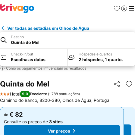
Favoritos
Iniciar
Me
Ver todas as estadias em Olhos de Água
Destino
Quinta do Mel
Check-in/out
Hóspedes e quartos
Escolha as datas
2 hóspedes, 1 quarto.
Como os pagamentos influenciam os resultados
Quinta do Mel
Partilhar
Ad
Hotel
9,0
Excelente
(
1.788 pontuações
)
3 Estrelas
Caminho do Banco, 8200-380, Olhos de Água, Portugal
€ 82
€ 82
de
de
Consulte os preços de
3 sites
Consulte os preços de
3 sites
Ver preços
Ver preços