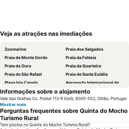
Veja as atrações nas imediações
Ampliar mapa
Zoomarine
Praia dos Salgados
Praia de Monte Gordo
Praia da Falésia
Praia da Oura
Praia da Quarteira
Praia de São Rafael
Praia de Santa Eulália
Playa Isla Canela
Aeroporto Internacional de Faro - Gago Coutinho
Informações sobre o alojamento
Praia da Galé
Praia dos Pescadores
Vale das Gralhas Cx. Postal 112-R Estói, 8005-552, Olhão, Portugal
Vilamoura Marina
Praia da Manta Rota
Mostrar mais
Praia da Ilha da Armona
Balaia Golf Village
Perguntas frequentes sobre Quinta do Mocho
Praia da Ilha de Tavira
Praia do Barril
Turismo Rural
de Armação de Pera
Aldeia das Açoteias
Tem piscina no Quinta do Mocho Turismo Rural?