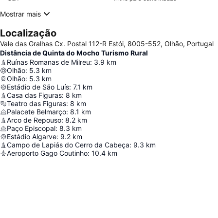
Mostrar mais
Localização
Vale das Gralhas Cx. Postal 112-R Estói, 8005-552, Olhão, Portugal
Distância de Quinta do Mocho Turismo Rural
Ruínas Romanas de Milreu
:
3.9
km
Olhão
:
5.3
km
Olhão
:
5.3
km
Estádio de São Luís
:
7.1
km
Casa das Figuras
:
8
km
Teatro das Figuras
:
8
km
Palacete Belmarço
:
8.1
km
Arco de Repouso
:
8.2
km
Paço Episcopal
:
8.3
km
Estádio Algarve
:
9.2
km
Campo de Lapiás do Cerro da Cabeça
:
9.3
km
Aeroporto Gago Coutinho
:
10.4
km