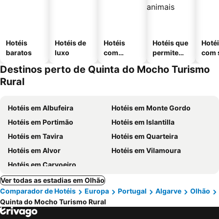
Hotéis
Hotéis de
Hotéis
Hotéis que
Hoté
baratos
luxo
com
permitem
com 
piscinas
animais
Destinos perto de Quinta do Mocho Turismo
Rural
Hotéis em Albufeira
Hotéis em Monte Gordo
Hotéis em Portimão
Hotéis em Islantilla
Hotéis em Tavira
Hotéis em Quarteira
Hotéis em Alvor
Hotéis em Vilamoura
Hotéis em Carvoeiro
Ver todas as estadias em Olhão
Comparador de Hotéis
Europa
Portugal
Algarve
Olhão
Quinta do Mocho Turismo Rural