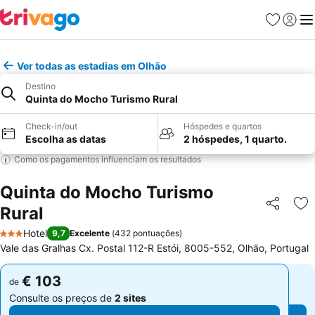
Favoritos
Iniciar
Me
Ver todas as estadias em Olhão
Destino
Quinta do Mocho Turismo Rural
Check-in/out
Hóspedes e quartos
Escolha as datas
2 hóspedes, 1 quarto.
Como os pagamentos influenciam os resultados
Quinta do Mocho Turismo
Rural
Partilhar
Ad
Hotel
9,7
Excelente
(
432 pontuações
)
3 Estrelas
Vale das Gralhas Cx. Postal 112-R Estói, 8005-552, Olhão, Portugal
€ 103
€ 103
de
de
Consulte os preços de
2 sites
Consulte os preços de
2 sites