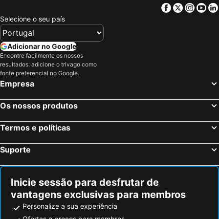
Facebook
Twitter
Insta
Yo
Selecione o seu país
Adicionar no Google
Encontre facilmente os nossos
resultados: adicione o trivago como
fonte preferencial no Google.
Empresa
Os nossos produtos
Termos e políticas
Suporte
Inicie sessão para desfrutar de
vantagens exclusivas para membros
Personalize a sua experiência
Ofertas e preços para membros