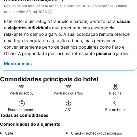
Resumido por inteligência artificial a partir de 300+ comentários · Última
atualização: 30 Jul 2026
Este hotel é um refúgio tranquilo e natural, perfeito para
casais
e
viajantes individuais
que procuram uma escapadela
relaxante no campo algarvio. A sua localização remota oferece
uma fuga tranquila da agitação urbana, mas permanece
convenientemente perto de destinos populares como Faro e
Olhão. A propriedade possui uma refrescante
piscina
e jardins
bem cuidados para relaxar. Os hóspedes elogiam
Mostrar mais
consistentemente os funcionários atenciosos e simpáticos, e o
buffet de pequeno-almoço
é um destaque, com fruta fresca,
Comodidades principais do hotel
sumo de laranja natural e itens caseiros. Para uma experiência
verdadeiramente serena, considere um quarto com varanda
para vistas panorâmicas.
Wi-fi no lobby
Wi-fi nos quartos
Piscina
Estacionamento
A/C
Bar no hotel
Todas as comodidades
Comodidades do alojamento
Café
Check-in/check-out expresso