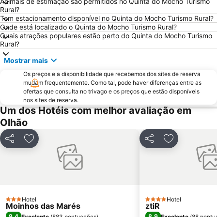
Animais de estimação são permitidos no Quinta do Mocho Turismo
Montechoro
Fuseta(Mar) Beach
Rural?
Tem estacionamento disponível no Quinta do Mocho Turismo Rural?
De Vilamoura
Olhos de Água
Onde está localizado o Quinta do Mocho Turismo Rural?
Estádio Algarve
Inatel Beach
Quais atrações populares estão perto do Quinta do Mocho Turismo
Rural?
Marina de Albufeira
AlgarveShopping
Mostrar mais
Praia da Ilha do Farol
Ferreiras
Os preços e a disponibilidade que recebemos dos sites de reserva
Praia Verde
Aqualand Algarve
mudam frequentemente. Como tal, pode haver diferenças entre as
Areias de São João
Cacela Velha Beach
ofertas que consulta no trivago e os preços que estão disponíveis
nos sites de reserva.
Praia do Ancão
Avenida Marginal de Monte Gordo
Um dos Hotéis com melhor avaliação em
Sesmarias
Aveiros
Olhão
Paderne
Punta de Moral
Partilhar
Adicionar aos favoritos
Partilhar
Adicionar aos
Barra da Fuseta Beach
Praia Maria Luísa
Vale De Parra
Galé Leste
Quinta da Balaia
Estação de Caminhos de Ferro de Faro
Ayamonte
Parque Natural da Ría Formosa
Hotel
Hotel
Praia da Rocha Baixinha
Palácio e Quinta de Estói
3 Estrelas
4 Estrelas
Moinhos das Marés
ztiR
9,4
8,9
Excelente
(
883 pontuações
)
Excelente
(
88 pontu