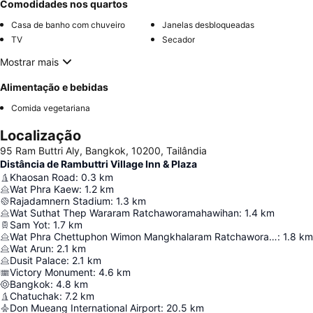
Comodidades nos quartos
Casa de banho com chuveiro
Janelas desbloqueadas
TV
Secador
Mostrar mais
Alimentação e bebidas
Comida vegetariana
Localização
95 Ram Buttri Aly, Bangkok, 10200, Tailândia
Distância de Rambuttri Village Inn & Plaza
Khaosan Road
:
0.3
km
Wat Phra Kaew
:
1.2
km
Rajadamnern Stadium
:
1.3
km
Wat Suthat Thep Wararam Ratchaworamahawihan
:
1.4
km
Sam Yot
:
1.7
km
Wat Phra Chettuphon Wimon Mangkhalaram Ratchaworamahawihan
:
1.8
km
Wat Arun
:
2.1
km
Dusit Palace
:
2.1
km
Victory Monument
:
4.6
km
Bangkok
:
4.8
km
Chatuchak
:
7.2
km
Don Mueang International Airport
:
20.5
km