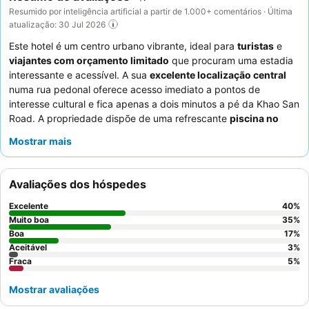
Resumido por inteligência artificial a partir de 1.000+ comentários · Última
atualização: 30 Jul 2026
Este hotel é um centro urbano vibrante, ideal para
turistas
e
viajantes com orçamento limitado
que procuram uma estadia
interessante e acessível. A sua
excelente localização central
numa rua pedonal oferece acesso imediato a pontos de
interesse cultural e fica apenas a dois minutos a pé da Khao San
Road. A propriedade dispõe de uma refrescante
piscina no
último piso
, proporcionando uma fuga perfeita após um dia de
Mostrar mais
exploração. Os hóspedes elogiam consistentemente os
funcionários excecionalmente simpáticos e prestativos, e o
extenso buffet de pequeno-almoço
que inclui cozinha
Avaliações dos hóspedes
tailandesa e ocidental. Para uma experiência mais tranquila, os
hóspedes podem solicitar quartos virados para o encantador
Excelente
40
%
pátio com um lago
.
Muito boa
35
%
Boa
17
%
Aceitável
3
%
Fraca
5
%
Mostrar avaliações