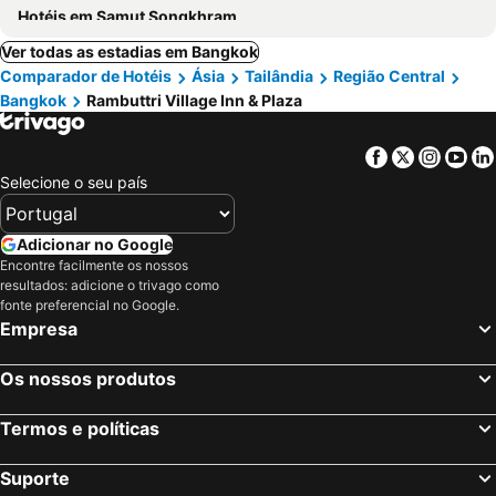
Hotéis em Samut Songkhram
Ver todas as estadias em Bangkok
Comparador de Hotéis
Ásia
Tailândia
Região Central
Bangkok
Rambuttri Village Inn & Plaza
Facebook
Twitter
Insta
Yo
Selecione o seu país
Adicionar no Google
Encontre facilmente os nossos
resultados: adicione o trivago como
fonte preferencial no Google.
Empresa
Os nossos produtos
Termos e políticas
Suporte