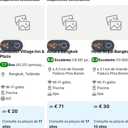
Hotel
Hotel
Hotel
3 Estrelas
5 Estrelas
4 Estrelas
Partilhar
Adicionar aos favoritos
Partilhar
Adicionar aos favoritos
Partilhar
Adicionar
Rambuttri Village Inn &
Amara Bangkok
Hotel Royal Bangk
Plaza
8,9
8,5
Excelente
(
18.591 pontuações
Excelente
)
(
10.950
7,7
Boa
(
45.251 pontuações
)
a 4.5 km de Grande
a 2.1 km de Grande
Palácio Phra Borom
Palácio Phra Boro
Bangkok, Tailândia
Wi-Fi grátis
Wi-Fi grátis
Wi-Fi grátis
Piscina
Piscina
Piscina
Spa
Spa
A/C
Ver preços
Ver preços
€ 71
€ 30
de
de
Ver preços
€ 20
de
Consulte os preços de
11
Consulte os preços de
17
Consulte os preços d
sites
sites
10 sites