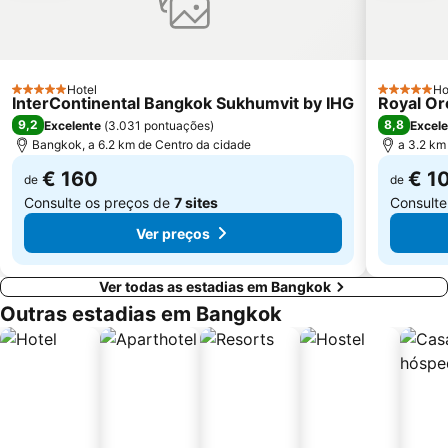
CentralPlaza Rama 3
MRT Yaek Tiwanon
Hotel
Ho
5 Estrelas
5 Estrelas
InterContinental Bangkok Sukhumvit by IHG
Royal Or
9,2
8,8
Excelente
(
3.031 pontuações
)
Excele
Bangkok, a 6.2 km de Centro da cidade
a 3.2 km
€ 160
€ 1
de
de
Consulte os preços de
7 sites
Consulte
Ver preços
Ver todas as estadias em Bangkok
Outras estadias em Bangkok