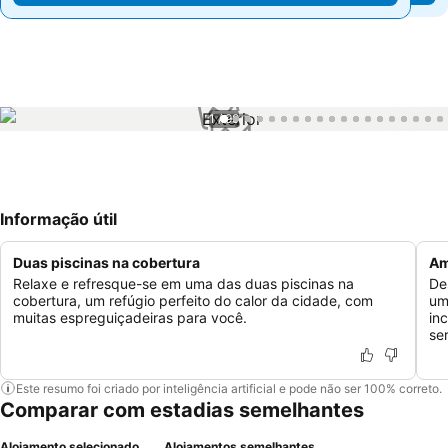
1 / 99
Informação útil
Duas piscinas na cobertura
Am
Relaxe e refresque-se em uma das duas piscinas na
De
cobertura, um refúgio perfeito do calor da cidade, com
um
muitas espreguiçadeiras para você.
in
se
Este resumo foi criado por inteligência artificial e pode não ser 100% correto.
Comparar com estadias semelhantes
Alojamento selecionado
Alojamentos semelhantes