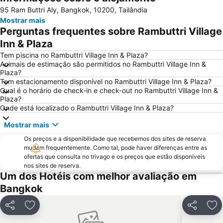
95 Ram Buttri Aly, Bangkok, 10200, Tailândia
The Platinum Fashion
BTS Nana
Mostrar mais
Bangkok's Grand Palace Complex and Wat Phra Kaew
Aeroporto Don Mueang
Perguntas frequentes sobre Rambuttri Village
Siam Square
Central World Plaza
Inn & Plaza
Grande Palácio Phra Borom
Wat Arun
Tem piscina no Rambuttri Village Inn & Plaza?
Animais de estimação são permitidos no Rambuttri Village Inn &
Chatuchak Market
Chao Phraya River and Bangkok Waterways Cruise including Wat Arun
Plaza?
Tem estacionamento disponível no Rambuttri Village Inn & Plaza?
BTS Ratchathewi
BTS Ekkamai
Qual é o horário de check-in e check-out no Rambuttri Village Inn &
MRT Bang Rak Yai
BTS Phrom Phong
Plaza?
Onde está localizado o Rambuttri Village Inn & Plaza?
Phra Pathom Chedi
Ramkhamhaeng
Mostrar mais
WEDDING EXPO
THAILAND INTERNATIONAL MOTOR EXPO
Os preços e a disponibilidade que recebemos dos sites de reserva
BTS Ari
MRT Si Lom
mudam frequentemente. Como tal, pode haver diferenças entre as
BTS Bang Wa
MRT Thailand Cultural Centre
ofertas que consulta no trivago e os preços que estão disponíveis
nos sites de reserva.
Bangkok Port
Monte Dourado Wat Saket
Um dos Hotéis com melhor avaliação em
Siam Paragon
MOLDEX
Bangkok
FOOD FESTIVAL
Sugar Asia
Partilhar
Adicionar aos favoritos
Partilhar
Adi
Baiyoke Tower II
BTS Ratchadamri