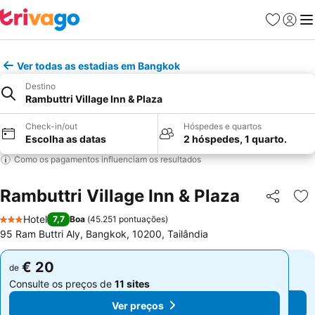
Favoritos
Iniciar
Me
Ver todas as estadias em Bangkok
Destino
Rambuttri Village Inn & Plaza
Check-in/out
Hóspedes e quartos
Escolha as datas
2 hóspedes, 1 quarto.
Como os pagamentos influenciam os resultados
Rambuttri Village Inn & Plaza
Partilhar
Ad
Hotel
7,7
Boa
(
45.251 pontuações
)
3 Estrelas
95 Ram Buttri Aly, Bangkok, 10200, Tailândia
€ 20
€ 20
de
de
Consulte os preços de
11 sites
Consulte os preços de
11 sites
Ver preços
Ver preços