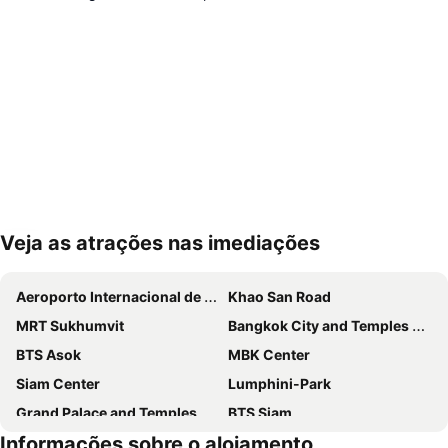
Veja as atrações nas imediações
Ampliar mapa
Aeroporto Internacional de Suvarnabhumi
Khao San Road
MRT Sukhumvit
Bangkok City and Temples Tour
BTS Asok
MBK Center
Siam Center
Lumphini-Park
Grand Palace and Temples and City Tour
BTS Siam
Informações sobre o alojamento
BTS Phaya Thai
Yaowarat