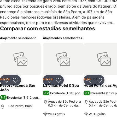
A tradicional fazenda de gado virou hotel em 1977, com 130.000 m2
privilegiados por bosques e lago, bem ao pé da Serra do Itaqueri. O
endereço é o pitoresco município de São Pedro, a 197 km de São
Paulo pelas melhores rodovias brasileiras. Além de paisagens
espetaculares, do ar puro e de diversas atividades que envolvem
Comparar com estadias semelhantes
esportes e ecologia, sua família encontrará aqui no hotel muito
conforto e uma saborosíssima gastronomia. Nos feriados e nas
Alojamento selecionado
Alojamentos semelhantes
férias, a programação de lazer com monitores ganha festas
temáticas exclusivas. Nos fins de semana e na baixa temporada,
seu stress irá desaparecer nas piscinas com vista para as
montanhas, nos passeios pela região e no ritmo tranquilo da vida no
campo dos bons tempos, que a correria da cidade levou embora.
Hotel
Hotel
Hotel
4 Estrelas
4 Estrelas
3 Estrelas
Partilhar
Adicionar aos favoritos
Partilhar
Adicionar aos favoritos
Partilhar
Adicionar
Resort Fazenda São
LS Villas Hotel & Spa
Hotel Portal das A
João
9,2
9,1
Excelente
(
1.315 pontuações
Excelente
)
(
1.199 
9,2
Excelente
(
3.612 pontuações
)
Águas de São Pedro, a
Águas de São Pedro
0.3 km de Centro da
0.1 km de Centro d
São Pedro, Brasil
cidade
cidade
Wi-Fi grátis
Wi-Fi grátis