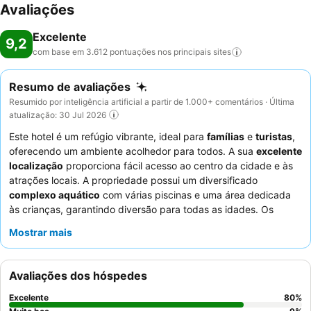
Avaliações
Excelente
9,2
com base em 3.612 pontuações nos principais
sites
Resumo de avaliações
Resumido por inteligência artificial a partir de 1.000+ comentários · Última
atualização: 30 Jul 2026
Este hotel é um refúgio vibrante, ideal para
famílias
e
turistas
,
oferecendo um ambiente acolhedor para todos. A sua
excelente
localização
proporciona fácil acesso ao centro da cidade e às
atrações locais. A propriedade possui um diversificado
complexo aquático
com várias piscinas e uma área dedicada
às crianças, garantindo diversão para todas as idades. Os
hóspedes elogiam consistentemente os
funcionários
Mostrar mais
atenciosos
e a impressionante quantidade e qualidade das
opções de comida e bebida
, especialmente o variado buffet de
pequeno-almoço e as noites temáticas de jantar. Para uma
Avaliações dos hóspedes
estadia verdadeiramente relaxante, considere um quarto num
andar superior para vistas potencialmente melhores e maior
Excelente
80
%