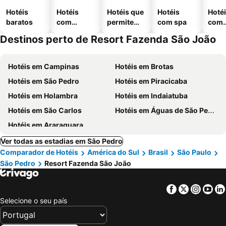
Hotéis
Hotéis
Hotéis que
Hotéis
Hoté
baratos
com
permitem
com spa
com
piscinas
animais
esta
Destinos perto de Resort Fazenda São João
ment
Hotéis em Campinas
Hotéis em Brotas
Hotéis em São Pedro
Hotéis em Piracicaba
Hotéis em Holambra
Hotéis em Indaiatuba
Hotéis em São Carlos
Hotéis em Águas de São Pedro
Hotéis em Araraquara
Ver todas as estadias em São Pedro
Comparador de Hotéis
América do Sul
Brasil
São Paulo
São Pedro
Resort Fazenda São João
Facebook
Twitter
Insta
Yo
Selecione o seu país