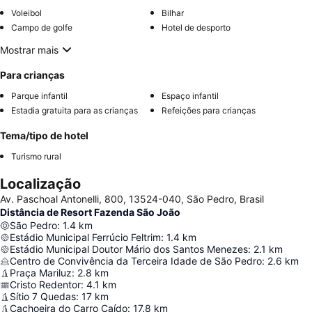
Voleibol
Bilhar
Campo de golfe
Hotel de desporto
Mostrar mais
Para crianças
Parque infantil
Espaço infantil
Estadia gratuita para as crianças
Refeições para crianças
Tema/tipo de hotel
Turismo rural
Localização
Av. Paschoal Antonelli, 800, 13524-040, São Pedro, Brasil
Distância de Resort Fazenda São João
São Pedro
:
1.4
km
Estádio Municipal Ferrúcio Feltrim
:
1.4
km
Estádio Municipal Doutor Mário dos Santos Menezes
:
2.1
km
Centro de Convivência da Terceira Idade de São Pedro
:
2.6
km
Praça Mariluz
:
2.8
km
Cristo Redentor
:
4.1
km
Sítio 7 Quedas
:
17
km
Cachoeira do Carro Caído
:
17.8
km