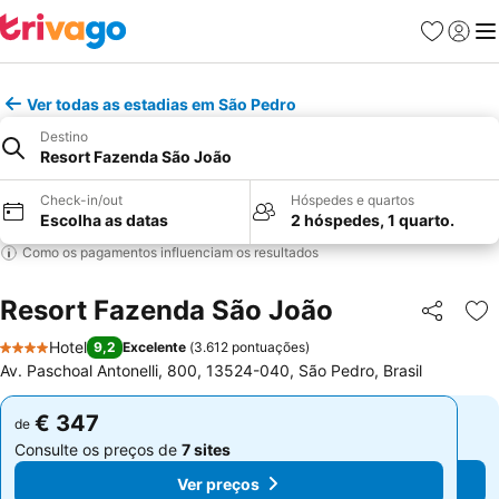
Favoritos
Iniciar
Me
Ver todas as estadias em São Pedro
Destino
Resort Fazenda São João
Check-in/out
Hóspedes e quartos
Escolha as datas
2 hóspedes, 1 quarto.
Como os pagamentos influenciam os resultados
Resort Fazenda São João
Partilhar
Ad
Hotel
9,2
Excelente
(
3.612 pontuações
)
4 Estrelas
Av. Paschoal Antonelli, 800, 13524-040, São Pedro, Brasil
€ 347
€ 347
de
de
Consulte os preços de
7 sites
Consulte os preços de
7 sites
Ver preços
Ver preços