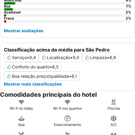
tranquilidade.
Muito boa
9
%
Boa
7
%
Aceitável
2
%
Fraca
2
%
Mostrar avaliações
Classificação acima da média para São Pedro
Serviço
•
9,4
Localização
•
9,0
Limpeza
•
8,8
Conforto do quarto
•
8,5
Boa relação preço/qualidade
•
8,1
Mostrar mais classificações
Comodidades principais do hotel
Wi-fi no lobby
Wi-fi nos quartos
Piscina
Spa
Estacionamento
A/C