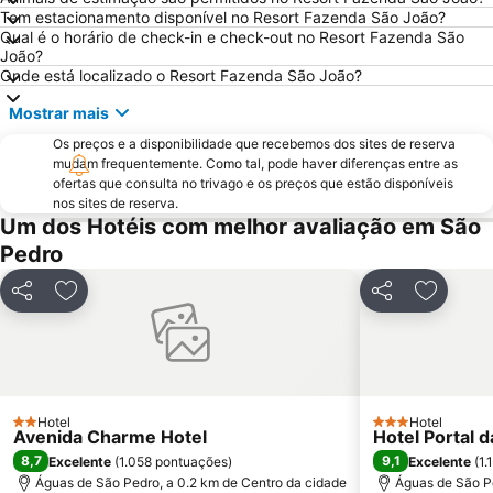
Tem estacionamento disponível no Resort Fazenda São João?
Qual é o horário de check-in e check-out no Resort Fazenda São
João?
Onde está localizado o Resort Fazenda São João?
Mostrar mais
Os preços e a disponibilidade que recebemos dos sites de reserva
mudam frequentemente. Como tal, pode haver diferenças entre as
ofertas que consulta no trivago e os preços que estão disponíveis
nos sites de reserva.
Um dos Hotéis com melhor avaliação em São
Pedro
Partilhar
Adicionar aos favoritos
Partilhar
Adiciona
Hotel
Hotel
2 Estrelas
3 Estrelas
Avenida Charme Hotel
Hotel Portal 
8,7
9,1
Excelente
(
1.058 pontuações
)
Excelente
(
1.
Águas de São Pedro, a 0.2 km de Centro da cidade
Águas de São Pe