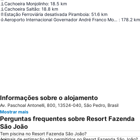
Cachoeira Monjolinho
:
18.5
km
Cachoeira Saltão
:
18.8
km
Estação Ferroviária desativada Piramboia
:
51.6
km
Aeroporto Internacional Governador André Franco Montoro
:
178.2
km
Informações sobre o alojamento
Ampliar mapa
Av. Paschoal Antonelli, 800, 13524-040, São Pedro, Brasil
Mostrar mais
Perguntas frequentes sobre Resort Fazenda
São João
Tem piscina no Resort Fazenda São João?
Animais de estimação são permitidos no Resort Fazenda São João?