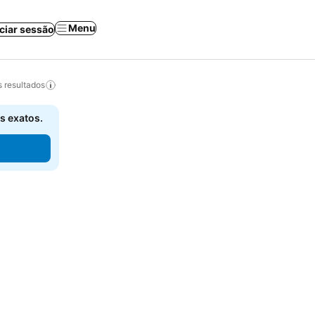
Menu
iciar sessão
 resultados
s exatos.