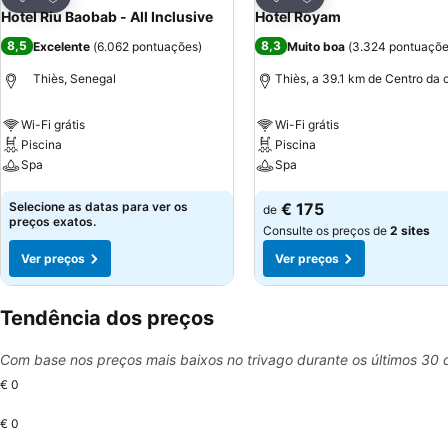
Partilhar
Partilhar
Hotel Riu Baobab - All Inclusive
Hotel Royam
8,5
8,3
Excelente
(
6.062 pontuações
)
Muito boa
(
3.324 pontuaçõ
Thiès, Senegal
Thiès, a 39.1 km de Centro da 
Wi-Fi grátis
Wi-Fi grátis
Piscina
Piscina
Spa
Spa
Ver preços
Ver preços
Selecione as datas para ver os
€ 175
de
preços exatos.
Consulte os preços de
2 sites
Ver preços
Ver preços
Tendência dos preços
Com base nos preços mais baixos no trivago durante os últimos 30 
€ 0
€ 0