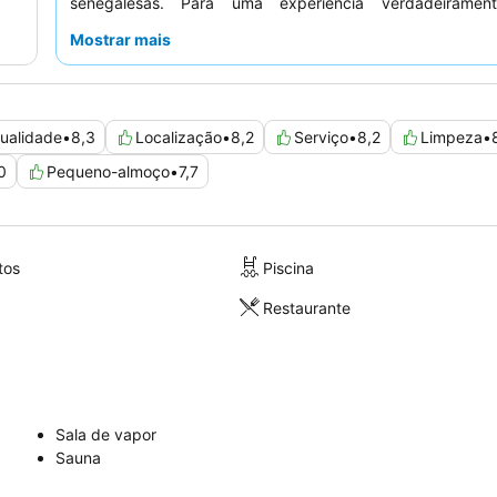
senegalesas. Para uma experiência verdadeirament
considere reservar um quarto com vista para o mar a pa
Mostrar mais
varanda.
ualidade
•
8,3
Localização
•
8,2
Serviço
•
8,2
Limpeza
•
0
Pequeno-almoço
•
7,7
tos
Piscina
Restaurante
Sala de vapor
Sauna