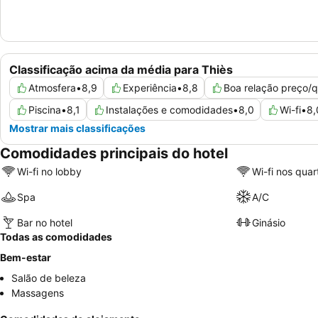
Classificação acima da média para Thiès
Atmosfera
•
8,9
Experiência
•
8,8
Boa relação preço/q
Piscina
•
8,1
Instalações e comodidades
•
8,0
Wi-fi
•
8,
Mostrar mais classificações
Comodidades principais do hotel
Wi-fi no lobby
Wi-fi nos quar
Spa
A/C
Bar no hotel
Ginásio
Todas as comodidades
Bem-estar
Salão de beleza
Massagens