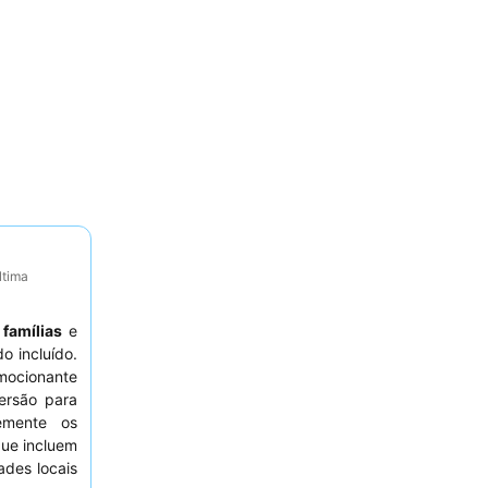
ltima
a
famílias
e
 incluído.
mocionante
ersão para
emente os
que incluem
ades locais