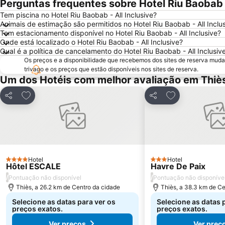
Perguntas frequentes sobre Hotel Riu Baobab -
Tem piscina no Hotel Riu Baobab - All Inclusive?
Animais de estimação são permitidos no Hotel Riu Baobab - All Inclu
Tem estacionamento disponível no Hotel Riu Baobab - All Inclusive?
Onde está localizado o Hotel Riu Baobab - All Inclusive?
Qual é a política de cancelamento do Hotel Riu Baobab - All Inclusiv
Os preços e a disponibilidade que recebemos dos sites de reserva muda
trivago e os preços que estão disponíveis nos sites de reserva.
Um dos Hotéis com melhor avaliação em Thiè
Adicionar aos favoritos
Adicionar aos f
Partilhar
Partilhar
Hotel
Hotel
4 Estrelas
3 Estrelas
Hôtel ESCALE
Havre De Paix
/
/
Pontuação não disponível
Pontuação não disponíve
Thiès, a 26.2 km de Centro da cidade
Thiès, a 38.3 km de Ce
Selecione as datas para ver os
Selecione as datas 
preços exatos.
preços exatos.
Ver preços
Ver preç