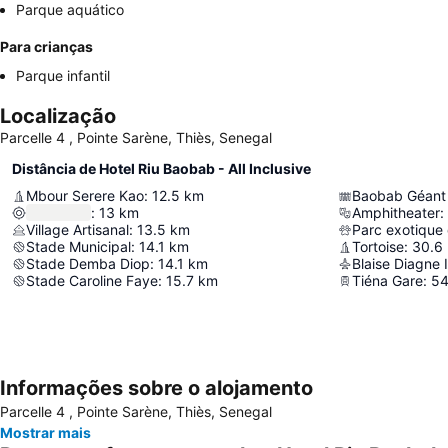
Parque aquático
Para crianças
Parque infantil
Localização
Parcelle 4 , Pointe Sarène, Thiès, Senegal
Distância de Hotel Riu Baobab - All Inclusive
Mbour Serere Kao
:
12.5
km
Baobab Géant
:
13
km
Amphitheater
:
Village Artisanal
:
13.5
km
Parc exotique
Stade Municipal
:
14.1
km
Tortoise
:
30.6
Stade Demba Diop
:
14.1
km
Blaise Diagne I
Stade Caroline Faye
:
15.7
km
Tiéna Gare
:
54
Informações sobre o alojamento
Parcelle 4 , Pointe Sarène, Thiès, Senegal
Mostrar mais