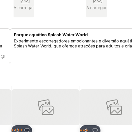
A carregar
A carregar
Parque aquático Splash Water World
Experimente escorregadores emocionantes e diversão aquát
ém
Splash Water World, que oferece atrações para adultos e cri
itos
Adicionar aos favoritos
Adicionar aos fav
Hotel
Hotel
4 Estrelas
3 Estrelas