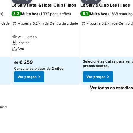
Partilhar
Partilhar
Le Saly Hotel & Hotel Club Filaos
Le Saly & Club Les Filaos
8,2
8,1
es
)
Muito boa
(
1.932 pontuações
)
Muito boa
(
1.868 pontuaç
cidade
Mbour, a 6.2 km de Centro da cidade
Mbour, a 5.2 km de Centro 
Wi-Fi grátis
Ver preços
Piscina
Spa
Ver preços
€ 259
Selecione as datas para ver 
de
preços exatos.
Consulte os preços de
2 sites
Ver preços
Ver preços
Ver todas as estadia
dias