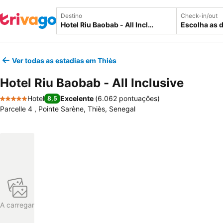
Destino
Check-in/out
Escolha as 
Ver todas as estadias em Thiès
Hotel Riu Baobab - All Inclusive
Hotel
Excelente
(
6.062 pontuações
)
8,5
5 Estrelas
Parcelle 4 , Pointe Sarène, Thiès, Senegal
A carregar