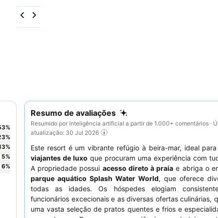
Resumo de avaliações
Resumido por inteligência artificial a partir de 1.000+ comentários · Ú
53
%
atualização: 30 Jul 2026
23
%
13
%
Este resort é um vibrante refúgio à beira-mar, ideal par
5
%
viajantes de luxo
que procuram uma experiência com tudo
6
%
A propriedade possui
acesso direto à praia
e abriga o e
parque aquático Splash Water World
, que oferece div
todas as idades. Os hóspedes elogiam consistent
funcionários excecionais e as diversas ofertas culinárias, 
uma vasta seleção de pratos quentes e frios e especialid