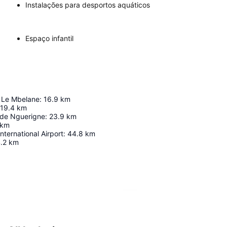
Instalações para desportos aquáticos
Espaço infantil
 Le Mbelane
:
16.9
km
19.4
km
 de Nguerigne
:
23.9
km
km
nternational Airport
:
44.8
km
.2
km
Ampliar mapa