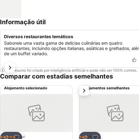
Informação útil
Diversos restaurantes temáticos
Saboreie uma vasta gama de delícias culinárias em quatro
restaurantes, incluindo opções italianas, asiáticas e grelhados, al
de um buffet variado.
Este resumo foi criado por inteligência artificial e pode não ser 100% correto.
Comparar com estadias semelhantes
Alojamento selecionado
Alojamentos semelhantes
próximo
Adicionar aos favoritos
Adicionar aos favor
Hotel
Hotel
5 Estrelas
3 Estrelas