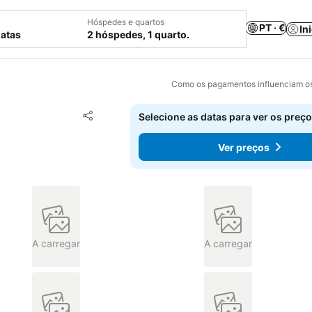
Hóspedes e quartos
PT · €
In
datas
2 hóspedes, 1 quarto.
Como os pagamentos influenciam os
Adicionar aos favoritos
Selecione as datas para ver os preço
Partilhar
Ver preços
A carregar
A carregar