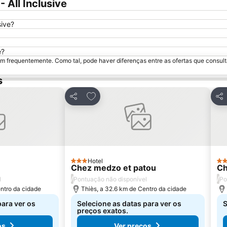
 All Inclusive
sive?
e?
m frequentemente. Como tal, pode haver diferenças entre as ofertas que consult
s
avoritos
Adicionar aos favoritos
Partilhar
Par
Hotel
3 Estrelas
3 E
Chez medzo et patou
Ch
/
/
l
Pontuação não disponível
Po
ntro da cidade
Thiès, a 32.6 km de Centro da cidade
para ver os
Selecione as datas para ver os
S
preços exatos.
os
Ver preços