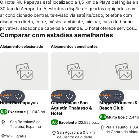
O Hotel Riu Papayas está localizado a 1,5 km da Playa del Inglês e a
30 km do Aeroporto. A estrutura dispõe de quartos equipados com
ar condicionado central, televisão via satélite/cabo, telefone com
discagem direta, cofre, música ambiente, minibar, casa de banho
privativa, secador de cabelos e varanda. O hotel oferece serviços
Comparar com estadias semelhantes
de recepção 24h, elevador, serviço de quartos, hall, ar
condicionado nas áreas públicas, hotel para não fumantes, bar,
Alojamento selecionado
Alojamentos semelhantes
snack bar, sala de televisão, sala de leitura, jardim, solário, serviço
de lavanderia, lojas de souvenirs, cabeleireiro, mini-mercado,
acesso à internet wireless com taxa adicional e parque de
estacionamento. Possui instalações completas para eventos e
conferências. Na área de lazer está à disposição do hóspede
piscina externa, bar da piscina, massagem, playground, tênis de
mesa, bilhar, quadra de tênis e entretenimento diário adulto e
infantil. O restaurante do Hotel Riu Papayas serve um buffet de café
Hotel
Hotel
Hotel
4 Estrelas
4 Estrelas
4 Estrelas
Partilhar
Adicionar aos favoritos
Partilhar
Adicionar aos favoritos
Partilhar
Adicionar
da manhã (pequeno almoço) diariamente e pratos da cozinha
Hotel Riu Papayas
Gloria Palace San
Mogan Princess &
nacional, internacional e buffet temático.
Agustín Thalasso &
Beach Club
8,9
Excelente
(
11.043 pontuações
)
Hotel
8,0
Muito boa
(
12.446
San Bartolomé de
8,6
Excelente
(
22.552 pontuações
)
Tirajana, Espanha
Praia Taurito, a 0.
de Centro da cidad
San Agustín, a 0.5 km
Wi-Fi grátis
de Centro da cidade