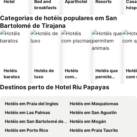
Hotel
Bed and
Aparthotel
Resorts
Casa
breakfasts
hósp
Categorias de hotéis populares em San
Bartolomé de Tirajana
Hotéis
Hotéis de
Hotéis
Hotéis que
Hoté
baratos
luxo
com
permitem
com 
piscinas
animais
Destinos perto de Hotel Riu Papayas
Hotéis em Praia del Ingles
Hotéis em Maspalomas
Hotéis em Las Palmas
Hotéis em San Agustín
Hotéis em San Bartolomé de Tirajana
Hotéis em Mogán
Hotéis em Porto Rico
Hotéis em Praia Taurito