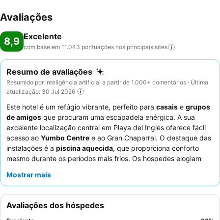
Avaliações
Excelente
8,9
com base em 11.043 pontuações nos principais
sites
Resumo de avaliações
Resumido por inteligência artificial a partir de 1.000+ comentários · Última
atualização: 30 Jul 2026
Este hotel é um refúgio vibrante, perfeito para
casais
e
grupos
de amigos
que procuram uma escapadela enérgica. A sua
excelente localização central em Playa del Inglés oferece fácil
acesso ao
Yumbo Centre
e ao Gran Chaparral. O destaque das
instalações é a
piscina aquecida
, que proporciona conforto
mesmo durante os períodos mais frios. Os hóspedes elogiam
consistentemente a
equipa de animação
e as diversas ofertas
Mostrar mais
culinárias, incluindo um extenso buffet e restaurantes
especializados asiáticos e espanhóis, tudo complementado por
um generoso pacote de bebidas com tudo incluído, que
Avaliações dos hóspedes
apresenta bebidas espirituosas premium. Para uma experiência