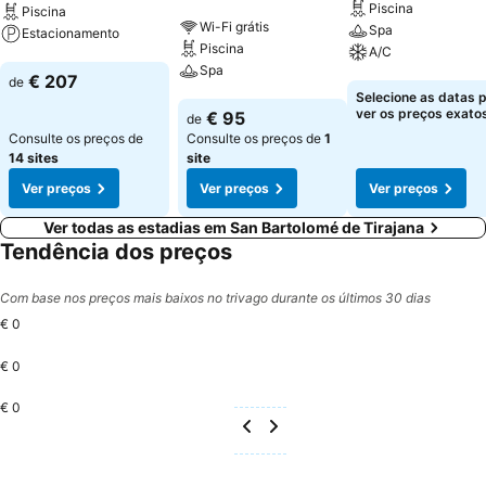
Piscina
Piscina
Wi-Fi grátis
Spa
Estacionamento
Piscina
A/C
Spa
Ver preços
€ 207
de
Ver preços
Selecione as datas 
Ver preços
ver os preços exatos
€ 95
de
Consulte os preços de
Consulte os preços de
1
14 sites
site
Ver preços
Ver preços
Ver preços
Ver todas as estadias em San Bartolomé de Tirajana
Tendência dos preços
Com base nos preços mais baixos no trivago durante os últimos 30 dias
€ 0
€ 0
€ 0