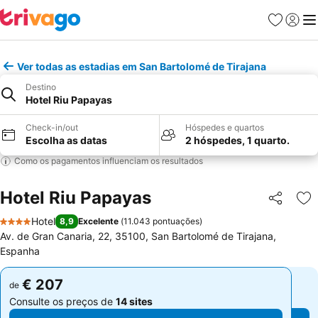
Favoritos
Iniciar
Me
Ver todas as estadias em San Bartolomé de Tirajana
Destino
Hotel Riu Papayas
Check-in/out
Hóspedes e quartos
Escolha as datas
2 hóspedes, 1 quarto.
Como os pagamentos influenciam os resultados
Hotel Riu Papayas
Partilhar
Ad
Hotel
8,9
Excelente
(
11.043 pontuações
)
4 Estrelas
Av. de Gran Canaria, 22, 35100, San Bartolomé de Tirajana,
Espanha
€ 207
€ 207
de
de
Consulte os preços de
14 sites
Consulte os preços de
14 sites