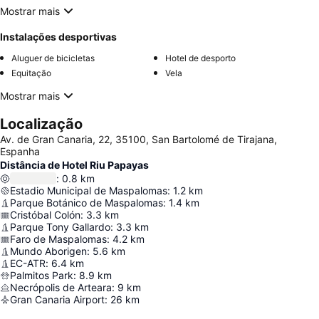
Mostrar mais
Instalações desportivas
Aluguer de bicicletas
Hotel de desporto
Equitação
Vela
Mostrar mais
Localização
Av. de Gran Canaria, 22, 35100, San Bartolomé de Tirajana,
Espanha
Distância de Hotel Riu Papayas
:
0.8
km
Estadio Municipal de Maspalomas
:
1.2
km
Parque Botánico de Maspalomas
:
1.4
km
Cristóbal Colón
:
3.3
km
Parque Tony Gallardo
:
3.3
km
Faro de Maspalomas
:
4.2
km
Mundo Aborigen
:
5.6
km
EC-ATR
:
6.4
km
Palmitos Park
:
8.9
km
Necrópolis de Arteara
:
9
km
Gran Canaria Airport
:
26
km