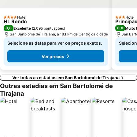
Calabria
Qué ver en tres días
Rimini
Playa de las Casillas
Hotel
Hotel
4 Estrelas
3 Estrelas
HL Rondo
Principa
Aqualand Maspalomas
Faro de Maspalomas
8,8
8,0
Excelente
(
2.095 pontuações
)
Muito 
San Bartolomé de Tirajana, a 18.1 km de Centro da cidade
San Bart
Selecione as datas para ver os preços exatos.
Selecion
Ver preços
Ver todas as estadias em San Bartolomé de Tirajana
Outras estadias em San Bartolomé de
Tirajana