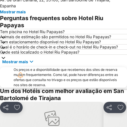
Paseo por la playa de Las Canteras
Puerto Rico Beach
Espanha
Dunas de Maspalomas
Las Palmas
Mostrar mais
Perguntas frequentes sobre Hotel Riu
Centro Bulevard Monopol
Las Palmeras Golf Sport Urban Resort
Papayas
Playa del Sol
Playa de Mogán
Tem piscina no Hotel Riu Papayas?
Lago Taurito Oasis
Vegueta
Animais de estimação são permitidos no Hotel Riu Papayas?
Tem estacionamento disponível no Hotel Riu Papayas?
Porto de Mogán
Playa de San Agustín
Qual é o horário de check-in e check-out no Hotel Riu Papayas?
Playa de las Burras
Gran Casino Costa Meloneras
Onde está localizado o Hotel Riu Papayas?
Arinaga
Melenara
Mostrar mais
Paseo De Las Canteras
Las Burras-Puerto Chico
Os preços e a disponibilidade que recebemos dos sites de reserva
Bahia Feliz
Triana
mudam frequentemente. Como tal, pode haver diferenças entre as
ofertas que consulta no trivago e os preços que estão disponíveis
Thalasso
Gay Pride
nos sites de reserva.
Um dos Hotéis com melhor avaliação em San
Agua Dulce
Playa de Tufia
Bartolomé de Tirajana
Carnaval de Las Palmas de Gran Canaria
Del Faro
Talasoterapia Canarias San Agustín
Orquídea Club Spa
Partilhar
Adicionar aos favoritos
Partilhar
Adi
Puerto de Mogan
Playa La Laja
Centro Comercial Las Ramblas Centro
Zona Comercial Calle Triana