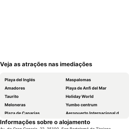
Veja as atrações nas imediações
Ampliar mapa
Playa del Inglés
Maspalomas
Amadores
Playa de Anfi del Mar
Taurito
Holiday World
Meloneras
Yumbo centrum
Plaza de Canarias
Aeropuerto Internacional de Gran Canaria
Informações sobre o alojamento
Gran Canaria Airport
As Canteras
Av. de Gran Canaria, 22, 35100, San Bartolomé de Tirajana,