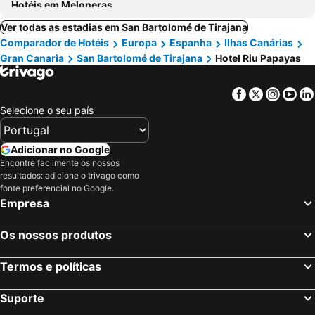
Hotéis em Meloneras
Ver todas as estadias em San Bartolomé de Tirajana
Comparador de Hotéis
Europa
Espanha
Ilhas Canárias
Gran Canaria
San Bartolomé de Tirajana
Hotel Riu Papayas
Facebook
Twitter
Insta
Yo
Selecione o seu país
Adicionar no Google
Encontre facilmente os nossos
resultados: adicione o trivago como
fonte preferencial no Google.
Empresa
Os nossos produtos
Termos e políticas
Suporte