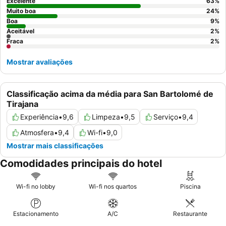
verdadeiramente única, não perca a altamente recomendada
Excelente
63
%
festa Riu de sexta-feira à noite
.
Muito boa
24
%
Boa
9
%
Aceitável
2
%
Fraca
2
%
Mostrar avaliações
Classificação acima da média para San Bartolomé de
Tirajana
Experiência
•
9,6
Limpeza
•
9,5
Serviço
•
9,4
Atmosfera
•
9,4
Wi-fi
•
9,0
Mostrar mais classificações
Comodidades principais do hotel
Wi-fi no lobby
Wi-fi nos quartos
Piscina
Estacionamento
A/C
Restaurante