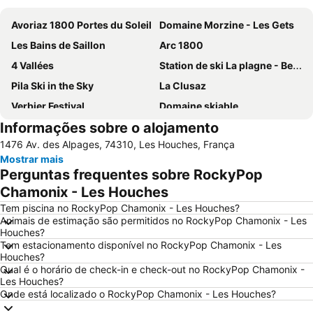
Avoriaz 1800 Portes du Soleil
Domaine Morzine - Les Gets
Les Bains de Saillon
Arc 1800
4 Vallées
Station de ski La plagne - Belle plagne
Pila Ski in the Sky
La Clusaz
Verbier Festival
Domaine skiable
Informações sobre o alojamento
Courmayeur Mont Blanc Funivie
Arêches-Beaufort
1476 Av. des Alpages, 74310, Les Houches, França
La Rosière
Les Portes du soleil
Mostrar mais
Centre Sportif
Les Houches -Prarion
Perguntas frequentes sobre RockyPop
Valle D'Aosta Festival
Cassino de Chamonix
Chamonix - Les Houches
Glaciar Mar de Gelo - Mer de Glace
Funivie del Monte Bianco
Tem piscina no RockyPop Chamonix - Les Houches?
Animais de estimação são permitidos no RockyPop Chamonix - Les
Terme di Pré
Labyrinthe Aventure
Houches?
Tem estacionamento disponível no RockyPop Chamonix - Les
Houches?
Qual é o horário de check-in e check-out no RockyPop Chamonix -
Les Houches?
Onde está localizado o RockyPop Chamonix - Les Houches?