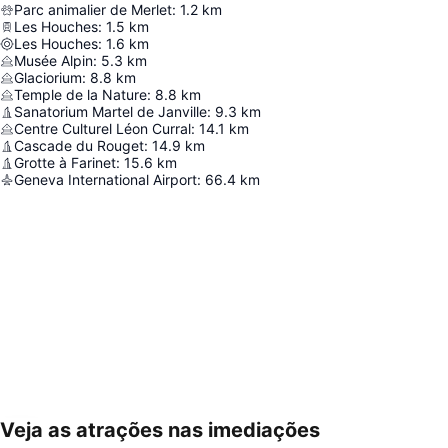
Parc animalier de Merlet
:
1.2
km
Les Houches
:
1.5
km
Les Houches
:
1.6
km
Musée Alpin
:
5.3
km
Glaciorium
:
8.8
km
Temple de la Nature
:
8.8
km
Sanatorium Martel de Janville
:
9.3
km
Centre Culturel Léon Curral
:
14.1
km
Cascade du Rouget
:
14.9
km
Grotte à Farinet
:
15.6
km
Geneva International Airport
:
66.4
km
Veja as atrações nas imediações
Ampliar mapa