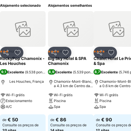
Alojamento selecionado
Alojamentos semelhantes
Hotel
Hotel
Hotel
3 Estrelas
4 Estrelas
4 Estrelas
Partilhar
Adicionar aos favoritos
Partilhar
Adicionar aos favoritos
Partilhar
Adicionar
RockyPop Chamonix -
Big Sky Hôtel & SPA
Chalet Hotel Le Pr
Les Houches
Chamonix
& Spa
9,1
8,9
8,7
Excelente
(
9.538 pontuações
Excelente
)
(
5.539 pontuações
Excelente
)
(
5.746 
Les Houches, França
Chamonix-Mont-Blanc,
Chamonix-Mont-Bl
a 4.3 km de Centro da
a 0.6 km de Centro
cidade
cidade
Wi-Fi grátis
Wi-Fi grátis
Wi-Fi grátis
Estacionamento
Piscina
Piscina
A/C
Spa
Spa
Ver preços
Ver preços
Ver preços
€ 50
€ 86
€ 90
de
de
de
Consulte os preços de
Consulte os preços de
Consulte os preços d
20 sites
14 sites
12 sites