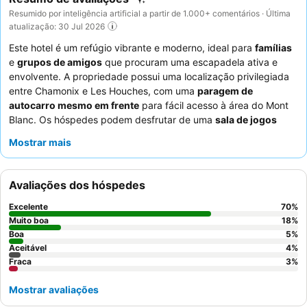
Resumido por inteligência artificial a partir de 1.000+ comentários · Última
atualização: 30 Jul 2026
Este hotel é um refúgio vibrante e moderno, ideal para
famílias
e
grupos de amigos
que procuram uma escapadela ativa e
envolvente. A propriedade possui uma localização privilegiada
entre Chamonix e Les Houches, com uma
paragem de
autocarro mesmo em frente
para fácil acesso à área do Mont
Blanc. Os hóspedes podem desfrutar de uma
sala de jogos
dedicada e de um
parque infantil
exterior, garantindo
Mostrar mais
entretenimento para todas as idades. O
staff
recebe
consistentemente elogios pelo seu serviço caloroso e atencioso,
complementando o delicioso e variado
buffet de pequeno-
Avaliações dos hóspedes
almoço
e as diversas opções de jantar. Para uma experiência
verdadeiramente relaxante, considere reservar um quarto
Excelente
70
%
virado para o jardim para uma estadia mais tranquila.
Muito boa
18
%
Boa
5
%
Aceitável
4
%
Fraca
3
%
Mostrar avaliações