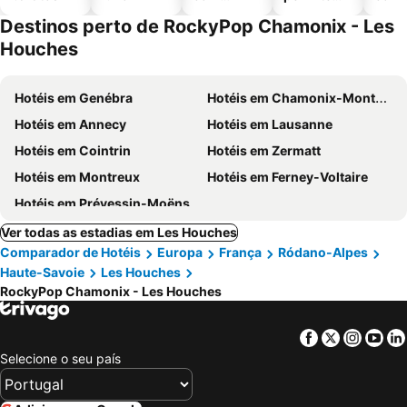
piscinas
animais
Destinos perto de RockyPop Chamonix - Les
Houches
Hotéis em Genébra
Hotéis em Chamonix-Mont-Blanc
Hotéis em Annecy
Hotéis em Lausanne
Hotéis em Cointrin
Hotéis em Zermatt
Hotéis em Montreux
Hotéis em Ferney-Voltaire
Hotéis em Prévessin-Moëns
Ver todas as estadias em Les Houches
Comparador de Hotéis
Europa
França
Ródano-Alpes
Haute-Savoie
Les Houches
RockyPop Chamonix - Les Houches
Facebook
Twitter
Insta
Yo
Selecione o seu país