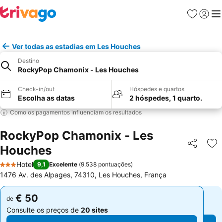
Favoritos
Iniciar
Me
Ver todas as estadias em Les Houches
Destino
RockyPop Chamonix - Les Houches
Check-in/out
Hóspedes e quartos
Escolha as datas
2 hóspedes, 1 quarto.
Como os pagamentos influenciam os resultados
RockyPop Chamonix - Les
Houches
Partilhar
Ad
Hotel
9,1
Excelente
(
9.538 pontuações
)
3 Estrelas
1476 Av. des Alpages, 74310, Les Houches, França
€ 50
€ 50
de
de
Consulte os preços de
20 sites
Consulte os preços de
20 sites