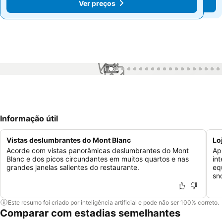
Ver preços
Ver preços
1 / 62
Informação útil
Vistas deslumbrantes do Mont Blanc
Lo
Acorde com vistas panorâmicas deslumbrantes do Mont
Ap
Blanc e dos picos circundantes em muitos quartos e nas
in
grandes janelas salientes do restaurante.
eq
sn
Este resumo foi criado por inteligência artificial e pode não ser 100% correto.
Comparar com estadias semelhantes