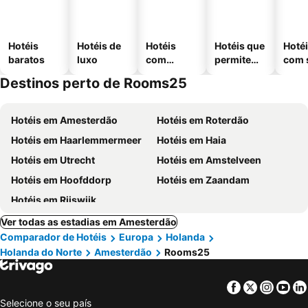
Hotéis
Hotéis de
Hotéis
Hotéis que
Hoté
baratos
luxo
com
permitem
com 
piscinas
animais
Destinos perto de Rooms25
Hotéis em Amesterdão
Hotéis em Roterdão
Hotéis em Haarlemmermeer
Hotéis em Haia
Hotéis em Utrecht
Hotéis em Amstelveen
Hotéis em Hoofddorp
Hotéis em Zaandam
Hotéis em Rijswijk
Ver todas as estadias em Amesterdão
Comparador de Hotéis
Europa
Holanda
Holanda do Norte
Amesterdão
Rooms25
Facebook
Twitter
Insta
Yo
Selecione o seu país