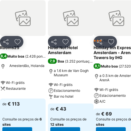
Hotel
Hotel
Hotel
3 Estrelas
Partilhar
Adicionar aos favoritos
Partilhar
Adicionar aos favoritos
Partilhar
Adicionar
Rooms25
Hotel Not Hotel
Holiday Inn Expre
Amsterdam
Amsterdam - Aren
8,4
Muito boa
(
2.426 pontuações
)
Towers by IHG
7,9
Boa
(
3.252 pontuações
)
Amesterdão, Holanda
8,1
Muito boa
(
27.520
a 1.6 km de Van Gogh
Museum
a 0.5 km de Amste
ArenA
Wi-Fi grátis
Wi-Fi grátis
Restaurante
Wi-Fi grátis
Estacionamento
Estacionamento
Bar no hotel
A/C
€ 113
de
€ 43
de
€ 69
de
Consulte os preços de
6
Consulte os preços de
Consulte os preços 
sites
12 sites
sites