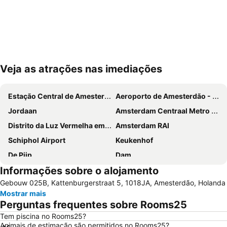
Veja as atrações nas imediações
Ampliar mapa
Estação Central de Amesterdão
Aeroporto de Amesterdão - Schiphol
Jordaan
Amsterdam Centraal Metro Station
Distrito da Luz Vermelha em Amesterdão
Amsterdam RAI
Schiphol Airport
Keukenhof
De Pijp
Dam
Informações sobre o alojamento
Amsterdam ArenA
Ziggo Dome
Gebouw 025B, Kattenburgerstraat 5, 1018JA, Amesterdão, Holanda
Anne Frank Museum
Utrecht Centraal Station
Mostrar mais
Sloterdijk
Leidseplein
Perguntas frequentes sobre Rooms25
Van Gogh Museum
Oud-Zuid
Tem piscina no Rooms25?
Animais de estimação são permitidos no Rooms25?