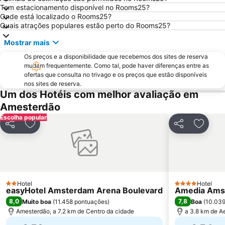
Jaarbeurs Utrecht
Haven Amsterdam
Tem estacionamento disponível no Rooms25?
Stadium Galgenwaard
Cruzeiros Internacionais pelos Canais da Holanda
Onde está localizado o Rooms25?
Quais atrações populares estão perto do Rooms25?
Grachtengordel
Amsterdam Museum
Mostrar mais
Noord
Amstel Metro Station
Os preços e a disponibilidade que recebemos dos sites de reserva
Zandvoort Beach
Oud-West
mudam frequentemente. Como tal, pode haver diferenças entre as
Oost
Bijlmer ArenA Metro Station
ofertas que consulta no trivago e os preços que estão disponíveis
nos sites de reserva.
Zaanse Schans
Haarlemmerstraat
Um dos Hotéis com melhor avaliação em
Mercado das flores
Vondelpark
Amesterdão
Escolha popular
De Wallen - o Bairro da Luz Vermelha
Geuzenveld-Slotermeer
Partilhar
Adicionar aos favoritos
Partilhar
Adicio
Zuidoost
Paradiso
Museu Rijks
AFAS Live
Rembrandtplein
Heineken Experience
Zuid Metro Station
Sloterdijk Metro Station
Hotel
Hotel
2 Estrelas
4 Estrelas
easyHotel Amsterdam Arena Boulevard
Amedia Amst
Hoofddorp center
Bloemencorso Bollenstreek
8,0
7,8
Muito boa
(
11.458 pontuações
)
Boa
(
10.039
Mercatorplein Metro Station
Seventeenth-century canal ring area of Amsterdam inside the Singelgracht
Amesterdão, a 7.2 km de Centro da cidade
a 3.8 km de A
Madame Tussauds Amsterdam
Melkweg