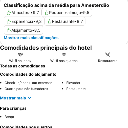
Classificação acima da média para Amesterdão
Atmosfera
•
9,7
Pequeno-almoço
•
9,5
Experiência
•
9,3
Restaurante
•
8,7
Alojamento
•
8,5
Mostrar mais classificações
Comodidades principais do hotel
Wi-fi no lobby
Wi-fi nos quartos
Restaurante
Todas as comodidades
Comodidades do alojamento
Check-in/check-out expresso
Elevador
Quarto para não fumadores
Restaurante
Mostrar mais
Para crianças
Berço
Comodidades nos quartos