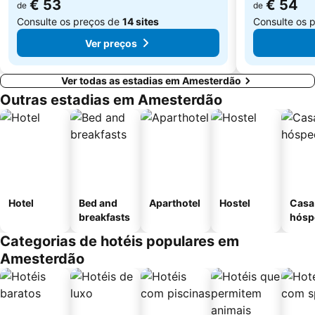
€ 53
€ 54
de
de
Consulte os preços de
14 sites
Consulte os 
Ver preços
Ver todas as estadias em Amesterdão
Outras estadias em Amesterdão
Hotel
Bed and
Aparthotel
Hostel
Casa
breakfasts
hósp
Categorias de hotéis populares em
Amesterdão