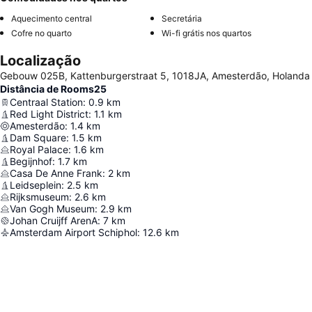
Aquecimento central
Secretária
Cofre no quarto
Wi-fi grátis nos quartos
Localização
Gebouw 025B, Kattenburgerstraat 5, 1018JA, Amesterdão, Holanda
Distância de Rooms25
Centraal Station
:
0.9
km
Red Light District
:
1.1
km
Amesterdão
:
1.4
km
Dam Square
:
1.5
km
Royal Palace
:
1.6
km
Begijnhof
:
1.7
km
Casa De Anne Frank
:
2
km
Leidseplein
:
2.5
km
Rijksmuseum
:
2.6
km
Van Gogh Museum
:
2.9
km
Johan Cruijff ArenA
:
7
km
Amsterdam Airport Schiphol
:
12.6
km