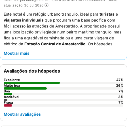
atualização: 30 Jul 2026
Este hotel é um refúgio urbano tranquilo, ideal para
turistas
e
viajantes individuais
que procuram uma base pacífica com
fácil acesso às atrações de Amesterdão. A propriedade possui
uma localização privilegiada num bairro marítimo tranquilo, mas
fica a uma agradável caminhada ou a uma curta viagem de
elétrico da
Estação Central de Amesterdão
. Os hóspedes
beneficiam de um conveniente
cacifo
para guardar bagagem,
Mostrar mais
perfeito para maximizar o tempo de exploração. O
staff
atencioso e simpático recebe elogios constantes, e o
buffet de
pequeno-almoço
é um destaque, oferecendo opções frescas e
Avaliações dos hóspedes
variadas. Para a melhor experiência, considere pedir um quarto
com
vista para o canal
para uma estadia pitoresca.
Excelente
47
%
Muito boa
36
%
Boa
7
%
Aceitável
3
%
Fraca
7
%
Mostrar avaliações