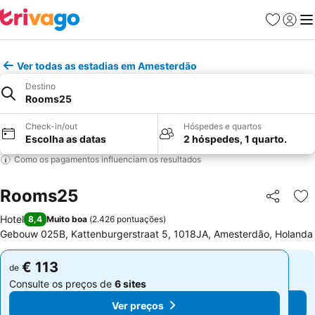
Favoritos
Iniciar
Me
Ver todas as estadias em Amesterdão
Destino
Rooms25
Check-in/out
Hóspedes e quartos
Escolha as datas
2 hóspedes, 1 quarto.
Como os pagamentos influenciam os resultados
Rooms25
Partilhar
Ad
Hotel
8,4
Muito boa
(
2.426 pontuações
)
Gebouw 025B, Kattenburgerstraat 5, 1018JA, Amesterdão, Holanda
€ 113
€ 113
de
de
Consulte os preços de
6 sites
Consulte os preços de
6 sites
Ver preços
Ver preços