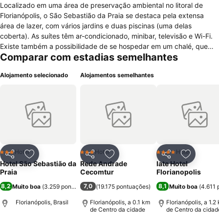
Localizado em uma área de preservação ambiental no litoral de
Florianópolis, o São Sebastião da Praia se destaca pela extensa
área de lazer, com vários jardins e duas piscinas (uma delas
coberta). As suítes têm ar-condicionado, minibar, televisão e Wi-Fi.
Existe também a possibilidade de se hospedar em um chalé, que
Comparar com estadias semelhantes
inclui copa e acomoda até cinco pessoas. Os donos de bichos de
estimação podem levá-los mediante pedido, sem custo adicional. A
Alojamento selecionado
Alojamentos semelhantes
propriedade ainda disponibiliza estacionamento gratuito e espaço
com churrasqueira, parquinho infantil e mesas de jogos. As diárias
incluem o café da manhã, e o São Sebastião da Praia está a cerca
de cinco minutos a pé do Ponto X Lanchonete e Restaurante. Outra
opção gastronômica é o Pequeno Príncipe, a aproximadamente dois
quilômetros, onde os visitantes podem degustar peixes e frutos do
mar enquanto observam o mar. A extensa faixa de areia do
Campeche fica a menos de dez minutos a pé da hospedagem. Já o
Hotel
Hotel
Hotel
3 Estrelas
3 Estrelas
4 Estrelas
Partilhar
Adicionar aos favoritos
Partilhar
Adicionar aos favoritos
Partilhar
Adicionar
Morro do Lampião está a aproximadamente dois quilômetros.
Hotel São Sebastião da
Rede Andrade
Iate Hotel
Praia
Cecomtur
Florianopolis
8,2
7,0
8,1
Muito boa
(
3.259 pontuações
)
(
19.175 pontuações
)
Muito boa
(
4.611
Florianópolis, Brasil
Florianópolis, a 0.1 km
Florianópolis, a 1.2
de Centro da cidade
de Centro da cidad