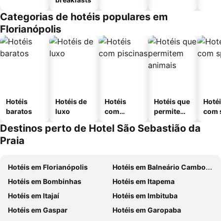
Categorias de hotéis populares em
Florianópolis
Hotéis
Hotéis de
Hotéis
Hotéis que
Hoté
baratos
luxo
com
permitem
com 
piscinas
animais
Destinos perto de Hotel São Sebastião da
Praia
Hotéis em Florianópolis
Hotéis em Balneário Camboriú
Hotéis em Bombinhas
Hotéis em Itapema
Hotéis em Itajaí
Hotéis em Imbituba
Hotéis em Gaspar
Hotéis em Garopaba