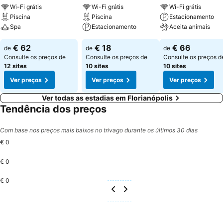
Wi-Fi grátis
Wi-Fi grátis
Wi-Fi grátis
Piscina
Piscina
Estacionamento
Spa
Estacionamento
Aceita animais
€ 62
€ 18
€ 66
de
de
de
Consulte os preços de
Consulte os preços de
Consulte os preços d
12 sites
10 sites
10 sites
Ver preços
Ver preços
Ver preços
Ver todas as estadias em Florianópolis
Tendência dos preços
Com base nos preços mais baixos no trivago durante os últimos 30 dias
€ 0
€ 0
€ 0