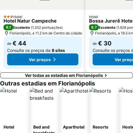
Hotel
Hotel
3 Estrelas
Hotel Natur Campeche
Bossa Jurerê Hote
9,1
8,7
Excelente
(
1.352 pontuações
)
Excelente
(
1.928 po
Florianópolis, a 11.2 km de Centro da cidade
Florianópolis, a 18.5 
€ 44
€ 30
de
de
Consulte os preços de
8 sites
Consulte os preços 
Ver preços
Ver preç
Ver todas as estadias em Florianópolis
Outras estadias em Florianópolis
Hotel
Bed and
Aparthotel
Resorts
Host
breakfasts