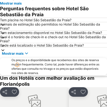
Mostrar mais
Santo Antônio de Lisboa
de Palmas
Perguntas frequentes sobre Hotel São
Ribeirão da Ilha
Costa da Lagoa
Sebastião da Praia
Parque Municipal da Lagoa do Peri
Praça XV de Novembro
Tem piscina no Hotel São Sebastião da Praia?
Animais de estimação são permitidos no Hotel São Sebastião da
Lagoinha do Leste
Orlando Scarpelli
Praia?
Tem estacionamento disponível no Hotel São Sebastião da Praia?
Mole
Galheta
Qual é o horário de check-in e check-out no Hotel São Sebastião da
Catedral Metropolitana
Moçambique
Praia?
Onde está localizado o Hotel São Sebastião da Praia?
Mercado Público
Fortaleza de São José da Ponta Grossa
Mostrar mais
Museu Arqueológico Ar-livre Costão do Santinho
Centro Integrado de Cultura
Os preços e a disponibilidade que recebemos dos sites de reserva
Museu do Homem do Sambaqui
Brava
mudam frequentemente. Como tal, pode haver diferenças entre as
ofertas que consulta no trivago e os preços que estão disponíveis
nos sites de reserva.
Um dos Hotéis com melhor avaliação em
Florianópolis
Partilhar
Adicionar aos favoritos
Partilhar
Adicionar aos