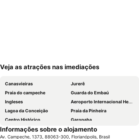
Veja as atrações nas imediações
Ampliar mapa
Canasvieiras
Jurerê
Praia do campeche
Guarda do Embaú
Ingleses
Aeroporto Internacional Hercílio Luz
Lagoa da Conceição
Praia da Pinheira
Centro Histórico
Garopaba
Informações sobre o alojamento
Praia da Ferrugem
Joaquina
Av. Campeche, 1373, 88063-300, Florianópolis, Brasil
Ponta das Canas
Ilha do Campeche