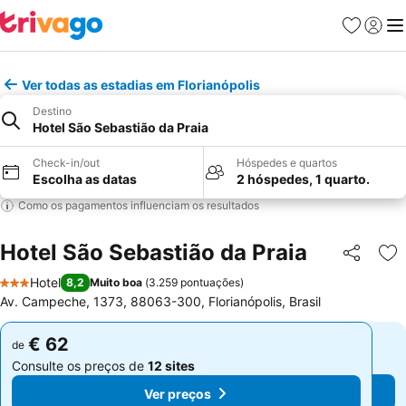
Favoritos
Iniciar
Me
Ver todas as estadias em Florianópolis
Destino
Hotel São Sebastião da Praia
Check-in/out
Hóspedes e quartos
Escolha as datas
2 hóspedes, 1 quarto.
Como os pagamentos influenciam os resultados
Hotel São Sebastião da Praia
Partilhar
Ad
Hotel
8,2
Muito boa
(
3.259 pontuações
)
3 Estrelas
Av. Campeche, 1373, 88063-300, Florianópolis, Brasil
€ 62
€ 62
de
de
Consulte os preços de
12 sites
Consulte os preços de
12 sites
Ver preços
Ver preços