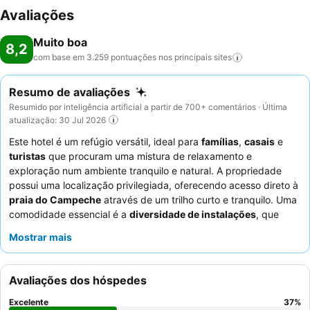
Avaliações
Muito boa
8,2
com base em 3.259 pontuações nos principais
sites
Resumo de avaliações
Resumido por inteligência artificial a partir de 700+ comentários · Última
atualização: 30 Jul 2026
Este hotel é um refúgio versátil, ideal para
famílias
,
casais
e
turistas
que procuram uma mistura de relaxamento e
exploração num ambiente tranquilo e natural. A propriedade
possui uma localização privilegiada, oferecendo acesso direto à
praia do Campeche
através de um trilho curto e tranquilo. Uma
comodidade essencial é a
diversidade de instalações
, que
inclui uma piscina exterior e uma piscina interior aquecida,
Mostrar mais
juntamente com um parque infantil dedicado aos hóspedes mais
jovens. Os hóspedes elogiam consistentemente o
staff
atencioso e cordial
, particularmente a equipa do restaurante, e
Avaliações dos hóspedes
o
extenso e variado buffet de pequeno-almoço
. Para uma
experiência verdadeiramente melhorada, considere solicitar um
Excelente
37
%