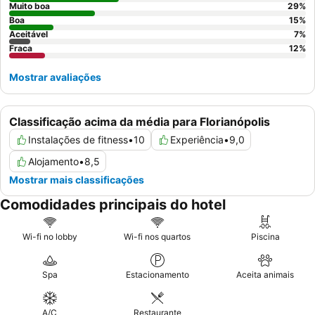
quarto recentemente renovado para desfrutar de uma
Muito boa
29
%
decoração atualizada e maior conforto.
Boa
15
%
Aceitável
7
%
Fraca
12
%
Mostrar avaliações
Classificação acima da média para Florianópolis
Instalações de fitness
•
10
Experiência
•
9,0
Alojamento
•
8,5
Mostrar mais classificações
Comodidades principais do hotel
Wi-fi no lobby
Wi-fi nos quartos
Piscina
Spa
Estacionamento
Aceita animais
A/C
Restaurante