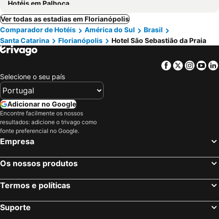
Hotéis em Palhoça
Ver todas as estadias em Florianópolis
Comparador de Hotéis
América do Sul
Brasil
Santa Catarina
Florianópolis
Hotel São Sebastião da Praia
Facebook
Twitter
Insta
Yo
Selecione o seu país
Adicionar no Google
Encontre facilmente os nossos
resultados: adicione o trivago como
fonte preferencial no Google.
Empresa
Os nossos produtos
Termos e políticas
Suporte