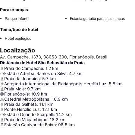
Para crianças
Parque infantil
Estadia gratuita para as crianças
Tema/tipo de hotel
Hotel ecológico
Localização
Av. Campeche, 1373, 88063-300, Florianópolis, Brasil
Distância de Hotel São Sebastião da Praia
Praia do Campeche
:
1.2
km
Estádio Aderbal Ramos da Silva
:
4.7
km
Praia da Joaquina
:
5.7
km
Aeroporto Internacional de Florianópolis Hercílio Luz
:
5.8
km
Praia Mole
:
9.7
km
Florianópolis
:
10.9
km
Catedral Metropolitana
:
10.9
km
Praia da Galheta
:
11.1
km
Ponte Hercílio Luz
:
12.1
km
Estádio Orlando Scarpelli
:
14.2
km
Praia do Moçambique
:
18.2
km
Estação Capivari de Baixo
:
98.5
km