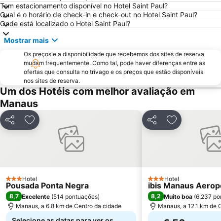
Tem estacionamento disponível no Hotel Saint Paul?
Qual é o horário de check-in e check-out no Hotel Saint Paul?
Onde está localizado o Hotel Saint Paul?
Mostrar mais
Os preços e a disponibilidade que recebemos dos sites de reserva
mudam frequentemente. Como tal, pode haver diferenças entre as
ofertas que consulta no trivago e os preços que estão disponíveis
nos sites de reserva.
Um dos Hotéis com melhor avaliação em
Manaus
Partilhar
Adicionar aos favoritos
Partilhar
Adicionar aos
Hotel
Hotel
3 Estrelas
3 Estrelas
Pousada Ponta Negra
ibis Manaus Aerop
8,7
8,2
Excelente
(
514 pontuações
)
Muito boa
(
6.237 po
Manaus, a 6.8 km de Centro da cidade
Manaus, a 12.1 km de 
Selecione as datas para ver os