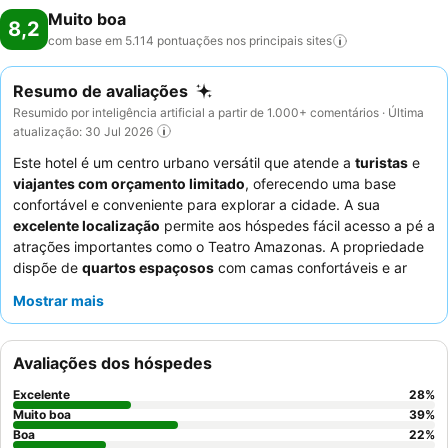
Muito boa
8,2
com base em 5.114 pontuações nos principais
sites
Resumo de avaliações
Resumido por inteligência artificial a partir de 1.000+ comentários · Última
atualização: 30 Jul 2026
Este hotel é um centro urbano versátil que atende a
turistas
e
viajantes com orçamento limitado
, oferecendo uma base
confortável e conveniente para explorar a cidade. A sua
excelente localização
permite aos hóspedes fácil acesso a pé a
atrações importantes como o Teatro Amazonas. A propriedade
dispõe de
quartos espaçosos
com camas confortáveis e ar
condicionado eficaz, garantindo uma estadia relaxante. Os
Mostrar mais
hóspedes elogiam consistentemente a
atitude excecional
dos
funcionários e o variado buffet de pequeno-almoço, que
frequentemente inclui cozinha regional. Para a melhor
Avaliações dos hóspedes
experiência, considere solicitar um quarto num andar superior
para vistas da cidade e para minimizar o potencial ruído da rua.
Excelente
28
%
Muito boa
39
%
Boa
22
%