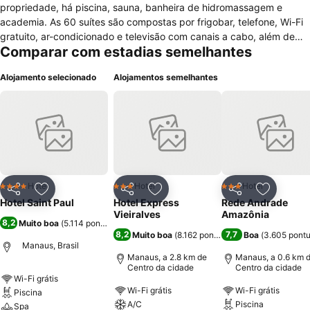
propriedade, há piscina, sauna, banheira de hidromassagem e
academia. As 60 suítes são compostas por frigobar, telefone, Wi-Fi
gratuito, ar-condicionado e televisão com canais a cabo, além de
Comparar com estadias semelhantes
secador de cabelos. Elas podem receber até três pessoas. O
estacionamento deve ser pago à parte, e a recepção do Hotel Saint
Alojamento selecionado
Alojamentos semelhantes
Paul é 24 horas. O estabelecimento apresenta também depósito de
bagagens, sala de eventos e um espaço com computador, além de
lavanderia. Algumas taxas extras podem ser aplicadas. O bufê de
café da manhã está incluso em algumas diárias. O restaurante Sun
Grill serve pratos da gastronomia local nas demais refeições. A
caminhada até a Praça da Saudade demora pouco mais de cinco
minutos. Já até o Relógio Municipal são cerca de 15. O Museu Paço
da Liberdade fica a cerca de um quilômetro dali.
Hotel
Hotel
Hotel
4 Estrelas
3 Estrelas
3 Estrelas
Partilhar
Adicionar aos favoritos
Partilhar
Adicionar aos favoritos
Partilhar
Adicionar
Hotel Saint Paul
Hotel Express
Rede Andrade
Vieiralves
Amazônia
8,2
Muito boa
(
5.114 pontuações
)
8,2
7,7
Muito boa
(
8.162 pontuações
Boa
)
(
3.605 pont
Manaus, Brasil
Manaus, a 2.8 km de
Manaus, a 0.6 km 
Centro da cidade
Centro da cidade
Wi-Fi grátis
Wi-Fi grátis
Wi-Fi grátis
Piscina
A/C
Piscina
Spa