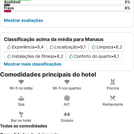
Aceitável
5
%
Fraca
6
%
Mostrar avaliações
Classificação acima da média para Manaus
Experiência
•
9,4
Localização
•
9,1
Limpeza
•
8,2
Instalações de fitness
•
8,2
Conforto do quarto
•
8,1
Mostrar mais classificações
Comodidades principais do hotel
Wi-fi no lobby
Wi-fi nos quartos
Piscina
Spa
A/C
Restaurante
Bar no hotel
Ginásio
Todas as comodidades