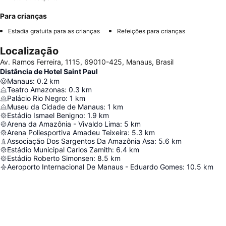
Para crianças
Estadia gratuita para as crianças
Refeições para crianças
Localização
Av. Ramos Ferreira, 1115, 69010-425, Manaus, Brasil
Distância de Hotel Saint Paul
Manaus
:
0.2
km
Teatro Amazonas
:
0.3
km
Palácio Rio Negro
:
1
km
Museu da Cidade de Manaus
:
1
km
Estádio Ismael Benigno
:
1.9
km
Arena da Amazônia - Vivaldo Lima
:
5
km
Arena Poliesportiva Amadeu Teixeira
:
5.3
km
Associação Dos Sargentos Da Amazônia Asa
:
5.6
km
Estádio Municipal Carlos Zamith
:
6.4
km
Estádio Roberto Simonsen
:
8.5
km
Aeroporto Internacional De Manaus - Eduardo Gomes
:
10.5
km