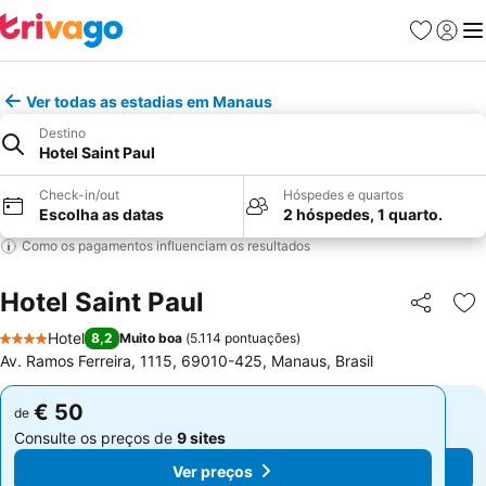
Favoritos
Iniciar
Me
Ver todas as estadias em Manaus
Destino
Hotel Saint Paul
Check-in/out
Hóspedes e quartos
Escolha as datas
2 hóspedes, 1 quarto.
Como os pagamentos influenciam os resultados
Hotel Saint Paul
Partilhar
Ad
Hotel
8,2
Muito boa
(
5.114 pontuações
)
4 Estrelas
Av. Ramos Ferreira, 1115, 69010-425, Manaus, Brasil
€ 50
€ 50
de
de
Consulte os preços de
9 sites
Consulte os preços de
9 sites
Ver preços
Ver preços