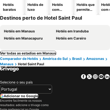
Hotéis
Hotéis de
Hotéis
Hotéis que
Hoté
baratos
luxo
com
permitem
com 
piscinas
animais
Destinos perto de Hotel Saint Paul
Hotéis em Manaus
Hotéis em Iranduba
Hotéis em Manacapuru
Hotéis em Careiro
Ver todas as estadias em Manaus
Comparador de Hotéis
América do Sul
Brasil
Amazonas
Manaus
Hotel Saint Paul
Facebook
Twitter
Insta
Yo
Selecione o seu país
Adicionar no Google
Encontre facilmente os nossos
resultados: adicione o trivago como
fonte preferencial no Google.