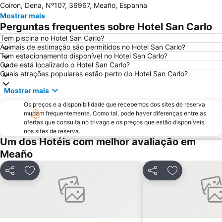
Coiron, Dena, Nº107, 36967, Meaño, Espanha
Luz
Barrio de Samil
Mostrar mais
Recinto Ferial de Vigo
América
Perguntas frequentes sobre Hotel San Carlo
Raxó
Patos
Tem piscina no Hotel San Carlo?
Animais de estimação são permitidos no Hotel San Carlo?
Puerto de Baiona
Montalvo
Tem estacionamento disponível no Hotel San Carlo?
Puerto de Aldán
O Tombo do Gato ou da Fonte
Onde está localizado o Hotel San Carlo?
Quais atrações populares estão perto do Hotel San Carlo?
Moledo
Praia de Baltar
Mostrar mais
Posto de Turismo de Valença do Minho
Porto de Vigo
Os preços e a disponibilidade que recebemos dos sites de reserva
Puerto O Grove
Areas
mudam frequentemente. Como tal, pode haver diferenças entre as
Praia de Panxón
Praia de Lapamán
ofertas que consulta no trivago e os preços que estão disponíveis
nos sites de reserva.
Paxariñas
Castelo de Salvaterra
Um dos Hotéis com melhor avaliação em
do Vao
Bueu
Meaño
Areal
Praia de Carnota
Partilhar
Adicionar aos favoritos
Partilhar
Adicionar aos
Monasterio da Armenteira
Canelas
Praia da Punta
Puerto de Panxón
Estación de Tren de Vigo
Plaza de América