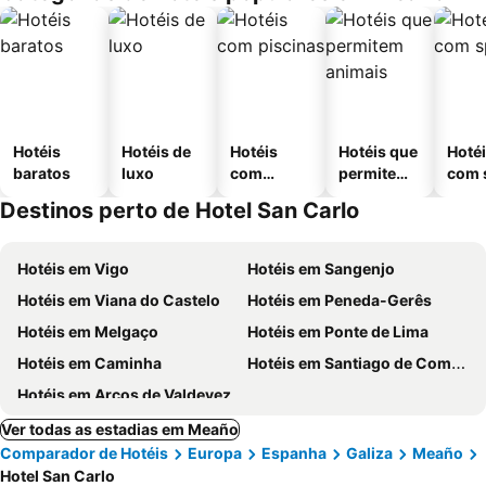
Hotéis
Hotéis de
Hotéis
Hotéis que
Hoté
baratos
luxo
com
permitem
com 
piscinas
animais
Destinos perto de Hotel San Carlo
Hotéis em Vigo
Hotéis em Sangenjo
Hotéis em Viana do Castelo
Hotéis em Peneda-Gerês
Hotéis em Melgaço
Hotéis em Ponte de Lima
Hotéis em Caminha
Hotéis em Santiago de Compostela
Hotéis em Arcos de Valdevez
Ver todas as estadias em Meaño
Comparador de Hotéis
Europa
Espanha
Galiza
Meaño
Hotel San Carlo