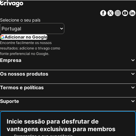
Facebook
Twitter
Insta
Yo
Selecione o seu país
Adicionar no Google
Encontre facilmente os nossos
resultados: adicione o trivago como
fonte preferencial no Google.
Empresa
Os nossos produtos
Termos e políticas
Suporte
Inicie sessão para desfrutar de
vantagens exclusivas para membros