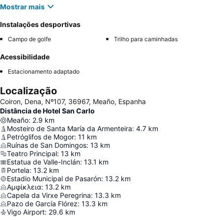
Mostrar mais
Instalações desportivas
Campo de golfe
Trilho para caminhadas
Acessibilidade
Estacionamento adaptado
Localização
Coiron, Dena, Nº107, 36967, Meaño, Espanha
Distância de Hotel San Carlo
Meaño
:
2.9
km
Mosteiro de Santa María da Armenteira
:
4.7
km
Petróglifos de Mogor
:
11
km
Ruínas de San Domingos
:
13
km
Teatro Principal
:
13
km
Estatua de Valle-Inclán
:
13.1
km
Portela
:
13.2
km
Estadio Municipal de Pasarón
:
13.2
km
Αμφίκλεια
:
13.2
km
Capela da Virxe Peregrina
:
13.3
km
Pazo de García Flórez
:
13.3
km
Vigo Airport
:
29.6
km