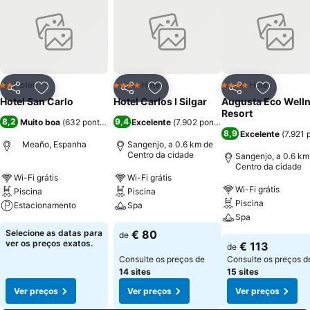
Hotel
Hotel
Hotel
2 Estrelas
4 Estrelas
4 Estrelas
Partilhar
Adicionar aos favoritos
Partilhar
Adicionar aos favoritos
Partilhar
Adicionar
Hotel San Carlo
Hotel Carlos I Silgar
Augusta Eco Well
Resort
8,2
9,4
Muito boa
(
632 pontuações
)
Excelente
(
7.902 pontuações
)
8,9
Excelente
(
7.921 
Meaño, Espanha
Sangenjo, a 0.6 km de
Centro da cidade
Sangenjo, a 0.6 km
Centro da cidade
Wi-Fi grátis
Wi-Fi grátis
Wi-Fi grátis
Piscina
Piscina
Piscina
Estacionamento
Spa
Spa
Selecione as datas para
€ 80
de
ver os preços exatos.
€ 113
de
Consulte os preços de
Consulte os preços d
14 sites
15 sites
Ver preços
Ver preços
Ver preços