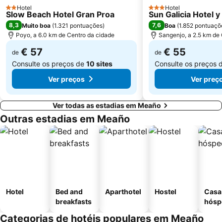
Praia de Aguete
Nerga
Hotel
Hotel
2 Estrelas
3 Estrelas
Slow Beach Hotel Gran Proa
Sun Galicia Hotel 
Real Club Náutico de Sanxenxo
Centro Príncipe
8,3
7,6
Muito boa
(
1.321 pontuações
)
Boa
(
1.852 pontuaçõ
Bus Station
Playa de Mogor
Poyo, a 6.0 km de Centro da cidade
Sangenjo, a 2.5 km de
Caneliñas
Freixeiro
€ 57
€ 55
de
de
Consulte os preços de
10 sites
Consulte os preços 
Ver preços
Ver preç
Ver todas as estadias em Meaño
Outras estadias em Meaño
Hotel
Bed and
Aparthotel
Hostel
Casa
breakfasts
hósp
Categorias de hotéis populares em Meaño