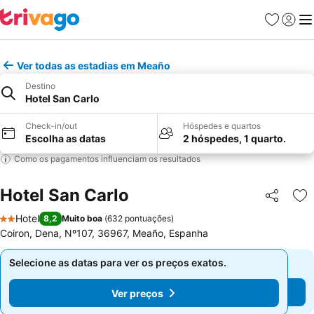
Favoritos
Iniciar
Me
Ver todas as estadias em Meaño
Destino
Hotel San Carlo
Check-in/out
Hóspedes e quartos
Escolha as datas
2 hóspedes, 1 quarto.
Como os pagamentos influenciam os resultados
Hotel San Carlo
Partilhar
Ad
Hotel
8,2
Muito boa
(
632 pontuações
)
2 Estrelas
Coiron, Dena, Nº107, 36967, Meaño, Espanha
Selecione as datas para ver os preços exatos.
Selecione as datas para ver os preços exatos.
Ver preços
Ver preços