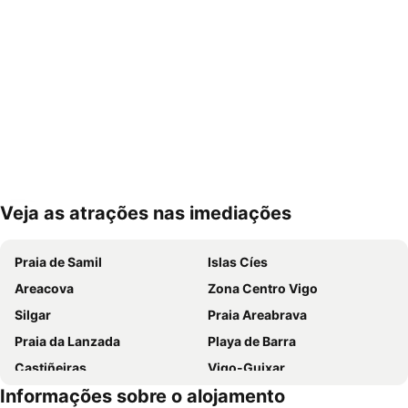
Veja as atrações nas imediações
Ampliar mapa
Praia de Samil
Islas Cíes
Areacova
Zona Centro Vigo
Silgar
Praia Areabrava
Praia da Lanzada
Playa de Barra
Castiñeiras
Vigo-Guixar
Informações sobre o alojamento
A Lanzada- O Espiñeiro
Paseo Marítimo de Baiona