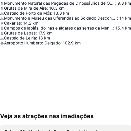
Monumento Natural das Pegadas de Dinossáurios de Ourém/Torres Novas
:
9.3
km
Grutas de Mira de Aire
:
10.3
km
Castelo de Porto de Mós
:
13.3
km
Monumento e Museu das Oferendas ao Soldado Desconhecido
:
14
km
Caxarias
:
14.2
km
Campos de lapiás, dolinas e algares das serras da Mendiga e S. Bento
:
15.4
km
Grutas de Lapas
:
17.9
km
Castelo de Leiria
:
18
km
Aeroporto Humberto Delgado
:
102.9
km
Veja as atrações nas imediações
Ampliar mapa