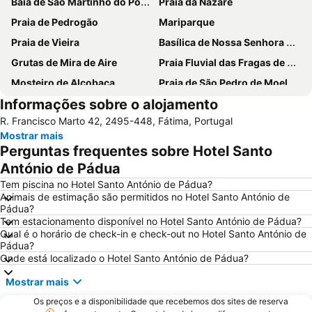
Baía de São Martinho do Porto
Praia da Nazaré
Praia de Pedrogão
Mariparque
Praia de Vieira
Basílica de Nossa Senhora do Rosário de Fátima
Grutas de Mira de Aire
Praia Fluvial das Fragas de S. Simão
Mosteiro de Alcobaça
Praia de São Pedro de Moel
Informações sobre o alojamento
Salir do Porto
Torre Pentagonal de Dornes
R. Francisco Marto 42, 2495-448, Fátima, Portugal
Paredes de Vitória
Capela das Apariçoes
Mostrar mais
Sítio da Nazaré
Estádio Municipal de Leiria
Perguntas frequentes sobre Hotel Santo
Fluvial da Aldeia do Mato
Barragem de Castelo de Bode
António de Pádua
Fluvial do Penedo Furado
Praia Fluvial de Fernandaires
Tem piscina no Hotel Santo António de Pádua?
Animais de estimação são permitidos no Hotel Santo António de
Osso da Baleia
Castelo de Almourol
Pádua?
Tem estacionamento disponível no Hotel Santo António de Pádua?
Estação Rodoviária de Fátima
Museu da Fábrica de Cimento Maceira-Lis
Qual é o horário de check-in e check-out no Hotel Santo António de
Igreja Paroquial de Pataias
Praia de Pedra do Ouro
Pádua?
Onde está localizado o Hotel Santo António de Pádua?
Praia Norte
Praia Fluvial da Zaboeira
Mostrar mais
Praia Fluvial de Aldeia Ana de Aviz
Quinta Pedagógica do Cuco
Os preços e a disponibilidade que recebemos dos sites de reserva
Praia Fluvial Fragas de São Simão
Parque Vale do Ribeiro de São Pedro de Moel