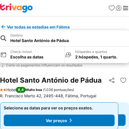
Favoritos
Iniciar
Me
Ver todas as estadias em Fátima
Destino
Hotel Santo António de Pádua
Check-in/out
Hóspedes e quartos
Escolha as datas
2 hóspedes, 1 quarto.
Como os pagamentos influenciam os resultados
Hotel Santo António de Pádua
Partilhar
Ad
Hotel
8,4
Muito boa
(
1.036 pontuações
)
2 Estrelas
R. Francisco Marto 42, 2495-448, Fátima, Portugal
Selecione as datas para ver os preços exatos.
Selecione as datas para ver os preços exatos.
Ver preços
Ver preços