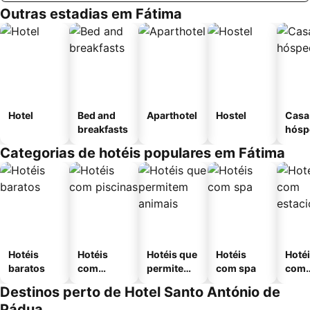
Outras estadias em Fátima
Hotel
Bed and
Aparthotel
Hostel
Casa
breakfasts
hósp
Categorias de hotéis populares em Fátima
Hotéis
Hotéis
Hotéis que
Hotéis
Hoté
baratos
com
permitem
com spa
com
piscinas
animais
esta
Destinos perto de Hotel Santo António de
ment
Pádua