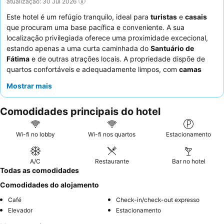
atualização: 30 Jul 2026
Este hotel é um refúgio tranquilo, ideal para
turistas
e
casais
que procuram uma base pacífica e conveniente. A sua
localização privilegiada oferece uma proximidade excecional,
estando apenas a uma curta caminhada do
Santuário de
Fátima
e de outras atrações locais. A propriedade dispõe de
quartos confortáveis e adequadamente limpos, com
camas
confortáveis
e ar condicionado eficiente. Os hóspedes elogiam
Mostrar mais
consistentemente os funcionários atenciosos e acolhedores, e
os destaques incluem as ofertas de pequeno-almoço fresco e
Comodidades principais do hotel
de qualidade. Para uma estadia mais tranquila, os hóspedes
devem considerar solicitar um quarto virado para o jardim.
Wi-fi no lobby
Wi-fi nos quartos
Estacionamento
A/C
Restaurante
Bar no hotel
Todas as comodidades
Comodidades do alojamento
Café
Check-in/check-out expresso
Elevador
Estacionamento