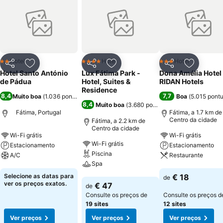
Hotel
Hotel
Hotel
2 Estrelas
4 Estrelas
3 Estrelas
Partilhar
Adicionar aos favoritos
Partilhar
Adicionar aos favoritos
Partilhar
Adicionar
Hotel Santo António
Lux Fátima Park -
Dona Amélia Hotel
de Pádua
Hotel, Suites &
RIDAN Hotels
Residence
8,4
7,7
Muito boa
(
1.036 pontuações
)
Boa
(
5.015 pont
8,4
Muito boa
(
3.680 pontuações
)
Fátima, Portugal
Fátima, a 1.7 km de
Centro da cidade
Fátima, a 2.2 km de
Centro da cidade
Wi-Fi grátis
Wi-Fi grátis
Wi-Fi grátis
Estacionamento
Estacionamento
Piscina
A/C
Restaurante
Spa
Ver preços
Ver preços
Selecione as datas para
€ 18
de
Ver preços
ver os preços exatos.
€ 47
de
Consulte os preços de
Consulte os preços d
19 sites
12 sites
Ver preços
Ver preços
Ver preços