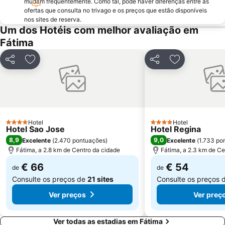
mudam frequentemente. Como tal, pode haver diferenças entre as
Estação de Caminhos de Ferro do Entroncamento
Praça de Touros de Almeirim
ofertas que consulta no trivago e os preços que estão disponíveis
nos sites de reserva.
Mosteiro da Batalha
Estação comboios de Leiria
Um dos Hotéis com melhor avaliação em
Monumento ao Peregrino em Fátima
Praia do Salgado
Fátima
Estação de Caminhos de Ferro de Santarém
Complexo Municipal de Piscinas de Leiria
Partilhar
Adicionar aos favoritos
Partilhar
Adicionar aos
Pia do Urso
Praia de Vale Furado
Pelourinho de Alfeizerão
Complexo Desportivo Municipal de Tomar
Lagoa da Ervideira
Portas do Sol e o Núcleo Alcáçova
Forno Medieval de Avelar
Estação Ferroviária de Caldas da Rainha
Hotel
Hotel
Museu Casal de Monte Redondo
Castelo e Convento de Cristo
4 Estrelas
4 Estrelas
Hotel Sao Jose
Hotel Regina
8,9
9,0
Excelente
(
2.470 pontuações
)
Excelente
(
1.733 po
Fátima, a 2.8 km de Centro da cidade
Fátima, a 2.3 km de Ce
€ 66
€ 54
de
de
Consulte os preços de
21 sites
Consulte os preços 
Ver preços
Ver preç
Ver todas as estadias em Fátima