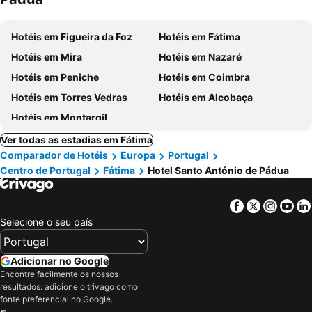
Hotéis em Figueira da Foz
Hotéis em Fátima
Hotéis em Mira
Hotéis em Nazaré
Hotéis em Peniche
Hotéis em Coimbra
Hotéis em Torres Vedras
Hotéis em Alcobaça
Hotéis em Montargil
Ver todas as estadias em Fátima
Comparador de Hotéis
Europa
Portugal
Centro de Portugal
Fátima
Hotel Santo António de Pádua
Facebook
Twitter
Insta
Yo
Selecione o seu país
Adicionar no Google
Encontre facilmente os nossos
resultados: adicione o trivago como
fonte preferencial no Google.