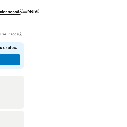
Menu
iciar sessão
 resultados
s exatos.