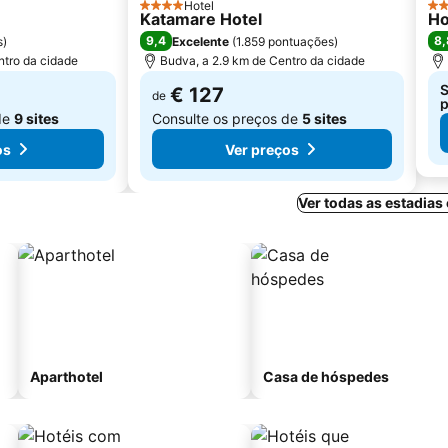
Hotel
4 Estrelas
3 E
Katamare Hotel
Ho
9,4
8,
s
)
Excelente
(
1.859 pontuações
)
ntro da cidade
Budva, a 2.9 km de Centro da cidade
S
€ 127
de
p
de
9 sites
Consulte os preços de
5 sites
os
Ver preços
Ver todas as estadia
Aparthotel
Casa de hóspedes