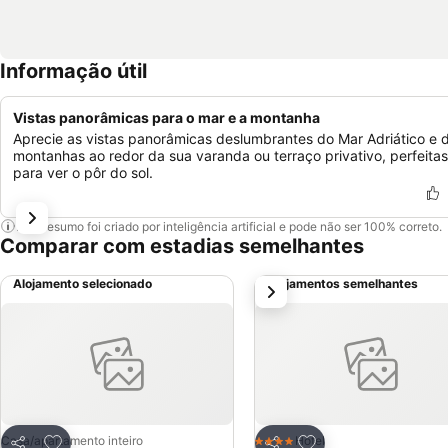
Informação útil
Vistas panorâmicas para o mar e a montanha
Aprecie as vistas panorâmicas deslumbrantes do Mar Adriático e 
montanhas ao redor da sua varanda ou terraço privativo, perfeitas
para ver o pôr do sol.
Este resumo foi criado por inteligência artificial e pode não ser 100% correto.
Comparar com estadias semelhantes
Alojamento selecionado
Alojamentos semelhantes
próximo
Adicionar aos favoritos
Adicionar aos favor
Casa/apartamento inteiro
Hotel
4 Estrelas