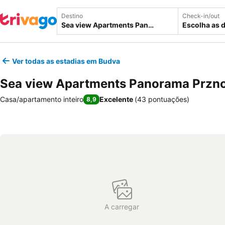
Destino
Check-in/out
Escolha as 
Ver todas as estadias em Budva
Sea view Apartments Panorama Przn
Casa/apartamento inteiro
Excelente
(
43 pontuações
)
8,9
A carregar