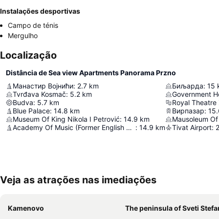
Instalações desportivas
Campo de ténis
Mergulho
Localização
Distância de Sea view Apartments Panorama Przno
Манастир Војнићи
:
2.7
km
Биљарда
:
15
Tvrđava Kosmač
:
5.2
km
Budva
:
5.7
km
Royal Theatre
Blue Palace
:
14.8
km
Вирпазар
:
15.
Museum Of King Nikola I Petrović
:
14.9
km
Mausoleum Of
Academy Of Music (Former English Embassy)
:
14.9
km
Tivat Airport
:
2
Veja as atrações nas imediações
Kamenovo
The peninsula of Sveti Stefa