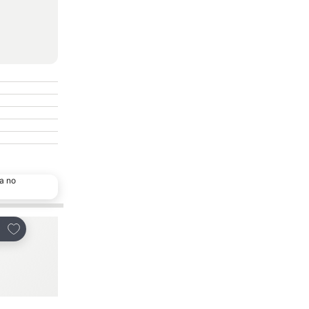
a no
Adicionar aos favoritos
Adicionar aos favor
tilhar
Partilhar