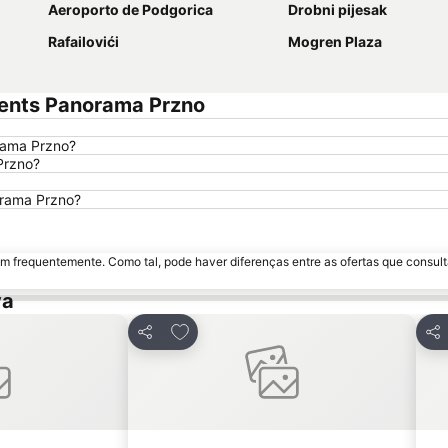
Aeroporto de Podgorica
Drobni pijesak
Rafailovići
Mogren Plaza
ments Panorama Przno
rama Przno?
Przno?
orama Przno?
m frequentemente. Como tal, pode haver diferenças entre as ofertas que consult
va
avoritos
Adicionar aos favoritos
Partilhar
Par