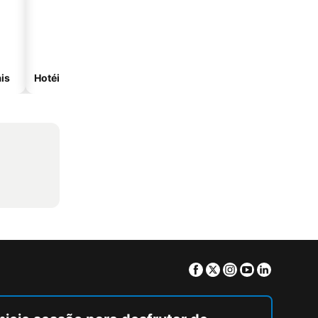
is
Hotéis com spa
Hotéis na praia
Facebook
Twitter
Instagram
Youtube
Linkedin