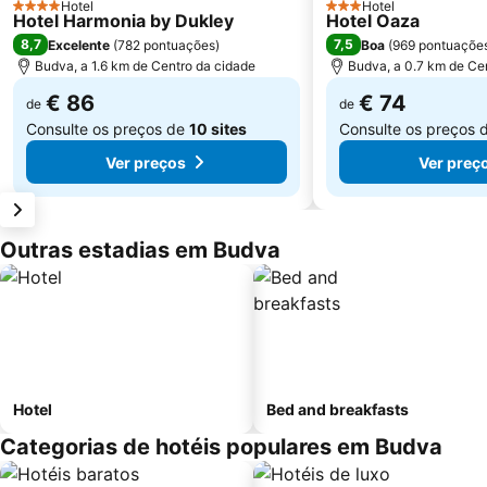
Hotel
Hotel
4 Estrelas
3 Estrelas
Hotel Harmonia by Dukley
Hotel Oaza
8,7
7,5
Excelente
(
782 pontuações
)
Boa
(
969 pontuaçõe
Budva, a 1.6 km de Centro da cidade
Budva, a 0.7 km de Ce
€ 86
€ 74
de
de
Consulte os preços de
10 sites
Consulte os preços 
Ver preços
Ver preç
Outras estadias em Budva
Hotel
Bed and breakfasts
Categorias de hotéis populares em Budva