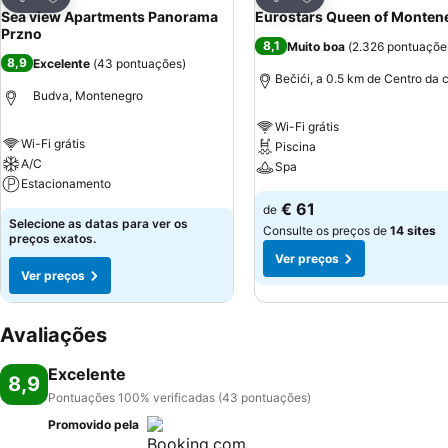
Partilhar
Partilhar
Sea view Apartments Panorama
Eurostars Queen of Monten
Przno
8,1
Muito boa
(
2.326 pontuaçõe
8,9
Excelente
(
43 pontuações
)
Bečići, a 0.5 km de Centro da 
Budva, Montenegro
Wi-Fi grátis
Wi-Fi grátis
Piscina
A/C
Spa
Estacionamento
€ 61
de
Selecione as datas para ver os
Consulte os preços de
14 sites
preços exatos.
Ver preços
Ver preços
Avaliações
Excelente
8,9
Pontuações 100% verificadas (43 pontuações)
Promovido pela