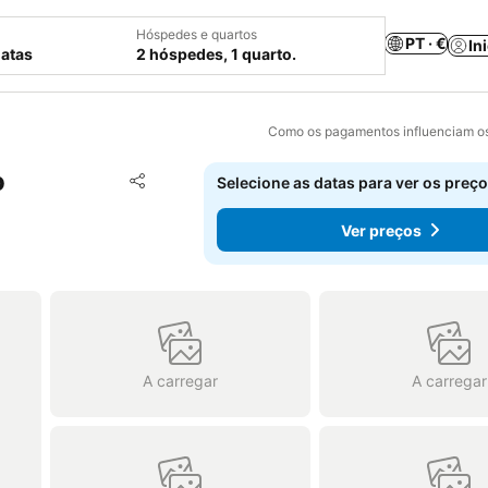
Hóspedes e quartos
PT · €
In
datas
2 hóspedes, 1 quarto.
Como os pagamentos influenciam os
o
Adicionar aos favoritos
Selecione as datas para ver os preço
Partilhar
Ver preços
A carregar
A carregar