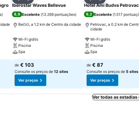
Partilhar
Partilhar
egro
Iberostar Waves Bellevue
Hotel Ami Budva Petrovac
8,9
9,2
s
)
Excelente
(
13.269 pontuações
)
Excelente
(
1.517 pontuaç
cidade
Bečići, a 1.2 km de Centro da cidade
Petrovac, a 0.2 km de Centr
cidade
Wi-Fi grátis
Wi-Fi grátis
Piscina
Piscina
Spa
Spa
€ 103
€ 87
de
de
Consulte os preços de
12 sites
Consulte os preços de
5 sites
Ver preços
Ver preços
Ver todas as estadia