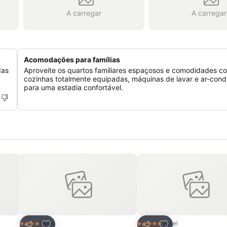
A carregar
A carregar
Acomodações para famílias
das
Aproveite os quartos familiares espaçosos e comodidades c
cozinhas totalmente equipadas, máquinas de lavar e ar-cond
para uma estadia confortável.
itos
Adicionar aos favoritos
Adicionar aos fav
Hotel
Hotel
4 Estrelas
5 Estrelas