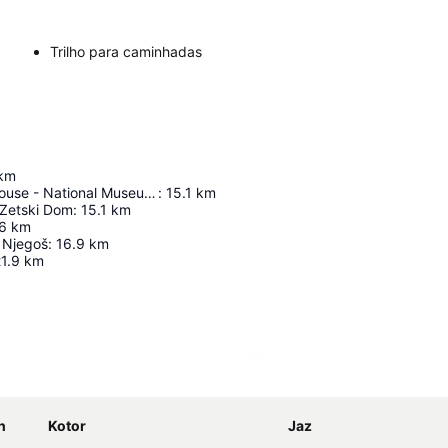
Trilho para caminhadas
km
Government House - National Museum Of Montenegro
:
15.1
km
 Zetski Dom
:
15.1
km
6
km
 Njegoš
:
16.9
km
1.9
km
Ampliar mapa
n
Kotor
Jaz