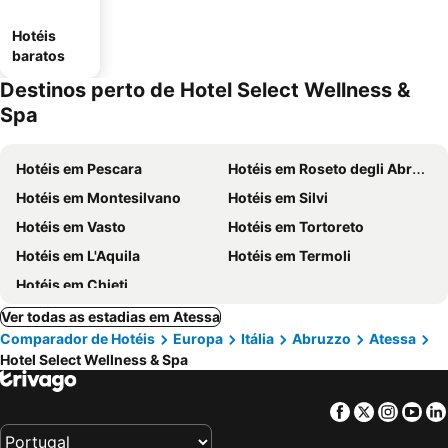
Hotéis
baratos
Destinos perto de Hotel Select Wellness &
Spa
Hotéis em Pescara
Hotéis em Roseto degli Abruzzi
Hotéis em Montesilvano
Hotéis em Silvi
Hotéis em Vasto
Hotéis em Tortoreto
Hotéis em L'Aquila
Hotéis em Termoli
Hotéis em Chieti
Ver todas as estadias em Atessa
Comparador de Hotéis
Europa
Itália
Abruzzo
Atessa
Hotel Select Wellness & Spa
Facebook
Twitter
Insta
Yo