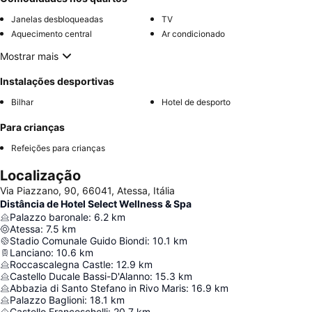
Janelas desbloqueadas
TV
Aquecimento central
Ar condicionado
Mostrar mais
Instalações desportivas
Bilhar
Hotel de desporto
Para crianças
Refeições para crianças
Localização
Via Piazzano, 90, 66041, Atessa, Itália
Distância de Hotel Select Wellness & Spa
Palazzo baronale
:
6.2
km
Atessa
:
7.5
km
Stadio Comunale Guido Biondi
:
10.1
km
Lanciano
:
10.6
km
Roccascalegna Castle
:
12.9
km
Castello Ducale Bassi-D'Alanno
:
15.3
km
Abbazia di Santo Stefano in Rivo Maris
:
16.9
km
Palazzo Baglioni
:
18.1
km
Castello Franceschelli
:
20.7
km