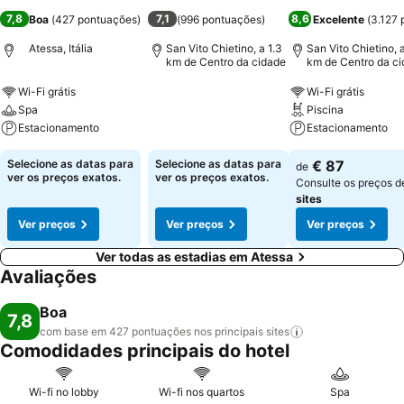
7,8
7,1
8,6
Boa
(
427 pontuações
)
(
996 pontuações
)
Excelente
(
3.127 
Atessa, Itália
San Vito Chietino, a 1.3
San Vito Chietino, 
km de Centro da cidade
km de Centro da c
Wi-Fi grátis
Wi-Fi grátis
Spa
Piscina
Estacionamento
Estacionamento
Selecione as datas para
Selecione as datas para
€ 87
de
ver os preços exatos.
ver os preços exatos.
Consulte os preços 
sites
Ver preços
Ver preços
Ver preços
Ver todas as estadias em Atessa
Avaliações
Boa
7,8
com base em 427 pontuações nos principais
sites
Comodidades principais do hotel
Wi-fi no lobby
Wi-fi nos quartos
Spa