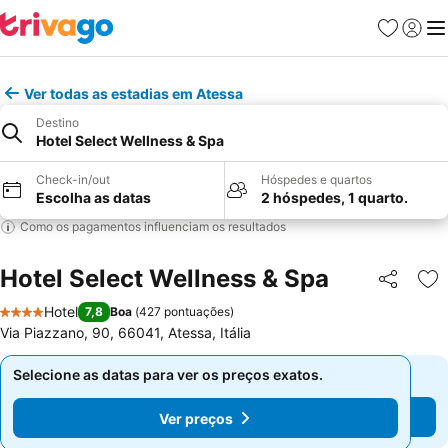
Favoritos
Iniciar
Me
Ver todas as estadias em Atessa
Destino
Hotel Select Wellness & Spa
Check-in/out
Hóspedes e quartos
Escolha as datas
2 hóspedes, 1 quarto.
Como os pagamentos influenciam os resultados
Hotel Select Wellness & Spa
Partilhar
Ad
Hotel
7,8
Boa
(
427 pontuações
)
4 Estrelas
Via Piazzano, 90, 66041, Atessa, Itália
Selecione as datas para ver os preços exatos.
Selecione as datas para ver os preços exatos.
Ver preços
Ver preços