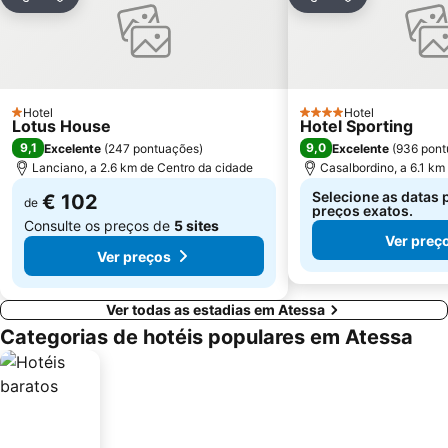
Partilhar
Adicionar aos favoritos
Partilhar
Adicionar aos
Hotel
Hotel
1 Estrelas
4 Estrelas
Lotus House
Hotel Sporting
9,1
9,0
Excelente
(
247 pontuações
)
Excelente
(
936 pont
Lanciano, a 2.6 km de Centro da cidade
Casalbordino, a 6.1 km
Selecione as datas 
€ 102
de
preços exatos.
Consulte os preços de
5 sites
Ver preç
Ver preços
Ver todas as estadias em Atessa
Categorias de hotéis populares em Atessa