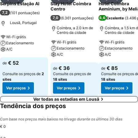
Partilhar
Adicionar aos favoritos
Partilhar
Adicionar aos favoritos
Partilhar
Adicionar
Serpins Estação Al
Stay Hotel Coimbra
Hotel Coimbra
Centro
Aeminium, by Meli
7,2
(
101 pontuações
)
7,0
8,6
(
6.361 pontuações
)
Excelente
(
3.496 
Lousã, Portugal
Coimbra, a 2.0 km de
Coimbra, a 1.5 km 
Centro da cidade
Centro da cidade
Wi-Fi grátis
Wi-Fi grátis
Wi-Fi grátis
Estacionamento
Estacionamento
Estacionamento
A/C
A/C
A/C
Ver preços
€ 52
de
Ver preços
Ver preços
€ 36
€ 85
de
de
Consulte os preços de
2
Consulte os preços de
Consulte os preços d
sites
18 sites
18 sites
Ver preços
Ver preços
Ver preços
Ver todas as estadias em Lousã
Tendência dos preços
Com base nos preços mais baixos no trivago durante os últimos 30 dias
€ 0