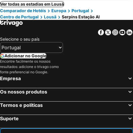
Ver todas as estadias em Lousã
Comparador de Hotéis
Europa
Portugal
Centro de Portugal
Lousã
Serpins Estação Al
Facebook
Twitter
Insta
Yo
Selecione o seu país
Adicionar no Google
Encontre facilmente os nossos
resultados: adicione o trivago como
fonte preferencial no Google.
Empresa
Os nossos produtos
Termos e políticas
Suporte