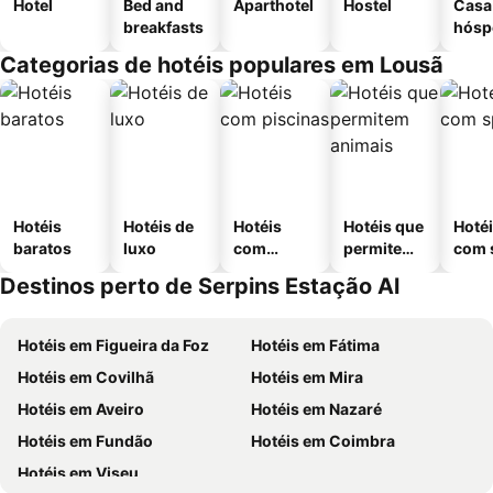
Hotel
Bed and
Aparthotel
Hostel
Casa
breakfasts
hósp
Categorias de hotéis populares em Lousã
Hotéis
Hotéis de
Hotéis
Hotéis que
Hoté
baratos
luxo
com
permitem
com 
piscinas
animais
Destinos perto de Serpins Estação Al
Hotéis em Figueira da Foz
Hotéis em Fátima
Hotéis em Covilhã
Hotéis em Mira
Hotéis em Aveiro
Hotéis em Nazaré
Hotéis em Fundão
Hotéis em Coimbra
Hotéis em Viseu