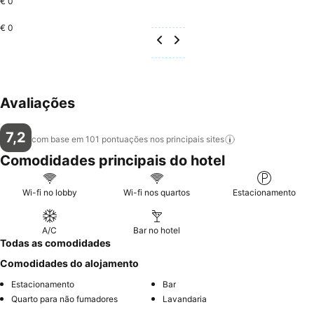
€ 0
€ 0
Avaliações
7,2
com base em 101 pontuações nos principais
sites
Comodidades principais do hotel
Wi-fi no lobby
Wi-fi nos quartos
Estacionamento
A/C
Bar no hotel
Todas as comodidades
Comodidades do alojamento
Estacionamento
Bar
Quarto para não fumadores
Lavandaria