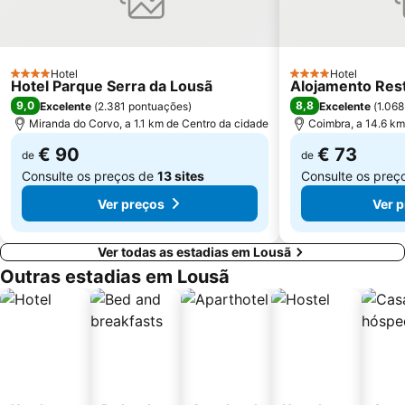
Praia Fluvial do Troviscal
Piscina Flutuante da Barragem do Cabril
Jardim Botânico da Universidade de Coimbra
Capela da Misericórdia de Alvorge
Eiras Retail Park
Quinta da Paiva
Hotel
Hotel
4 Estrelas
4 Estrelas
Hotel Parque Serra da Lousã
Alojamento Res
Obelisco da Batalha do Buçaco
Barragem do Cabril
9,0
8,8
Excelente
(
2.381 pontuações
)
Excelente
(
1.068
Miranda do Corvo, a 1.1 km de Centro da cidade
Coimbra, a 14.6 km
€ 90
€ 73
de
de
Consulte os preços de
13 sites
Consulte os preç
Ver preços
Ver 
Ver todas as estadias em Lousã
Outras estadias em Lousã