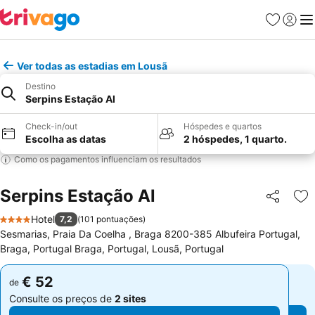
Favoritos
Iniciar
Me
Ver todas as estadias em Lousã
Destino
Serpins Estação Al
Check-in/out
Hóspedes e quartos
Escolha as datas
2 hóspedes, 1 quarto.
Como os pagamentos influenciam os resultados
Serpins Estação Al
Partilhar
Ad
Hotel
7,2
(
101 pontuações
)
4 Estrelas
Sesmarias, Praia Da Coelha , Braga 8200-385 Albufeira Portugal,
Braga, Portugal Braga, Portugal, Lousã, Portugal
€ 52
€ 52
de
de
Consulte os preços de
2 sites
Consulte os preços de
2 sites