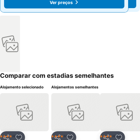
Ver preços
Ver preços
Comparar com estadias semelhantes
Alojamento selecionado
Alojamentos semelhantes
Hotel
Hotel
Hotel
4 Estrelas
4 Estrelas
4 Estrelas