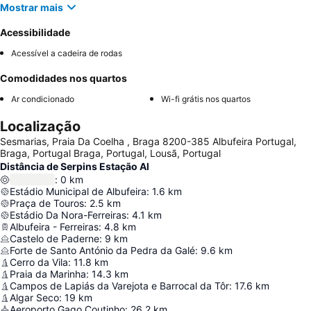
Mostrar mais
Acessibilidade
Acessível a cadeira de rodas
Comodidades nos quartos
Ar condicionado
Wi-fi grátis nos quartos
Localização
Sesmarias, Praia Da Coelha , Braga 8200-385 Albufeira Portugal,
Braga, Portugal Braga, Portugal, Lousã, Portugal
Distância de Serpins Estação Al
:
0
km
Estádio Municipal de Albufeira
:
1.6
km
Praça de Touros
:
2.5
km
Estádio Da Nora-Ferreiras
:
4.1
km
Albufeira - Ferreiras
:
4.8
km
Castelo de Paderne
:
9
km
Forte de Santo António da Pedra da Galé
:
9.6
km
Cerro da Vila
:
11.8
km
Praia da Marinha
:
14.3
km
Campos de Lapiás da Varejota e Barrocal da Tôr
:
17.6
km
Algar Seco
:
19
km
Aeroporto Gago Coutinho
:
26.2
km