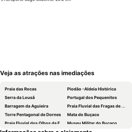
Veja as atrações nas imediações
Ampliar mapa
Praia das Rocas
Piodão -Aldeia Histórica
Serra da Lousã
Portugal dos Pequenitos
Barragem da Aguieira
Praia Fluvial das Fragas de S. Simão
Torre Pentagonal de Dornes
Mata do Buçaco
Praia Fluvial dos Olhos da Fervença
Museu Militar do Buçaco
Universidade de Coimbra
Praia Fluvial de Fernandaires