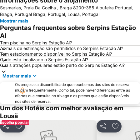
Informações sobre o alojamento
Sesmarias, Praia Da Coelha , Braga 8200-385 Albufeira Portugal,
Serra do Caramulo
Baixa de Coimbra
Braga, Portugal Braga, Portugal, Lousã, Portugal
Praia Fluvial Pego das Cancelas
Praia Fluvial da Peneda
Mostrar mais
Perguntas frequentes sobre Serpins Estação
Praia Fluvial do Mosteiro
Estádio Cidade de Coimbra
Al
Fluvial de Avô
Praia Fluvial de Aldeia Ana de Aviz
Tem piscina no Serpins Estação Al?
Praça da República
Estação de Comboios de Coimbra A
Animais de estimação são permitidos no Serpins Estação Al?
Tem estacionamento disponível no Serpins Estação Al?
Ruínas de Conímbriga
Piscina de Celas
Onde está localizado o Serpins Estação Al?
Praia Fluvial das Canaveias
Praia Fluvial Fragas de São Simão
Quais atrações populares estão perto do Serpins Estação Al?
Praia Fluvial do Reconquinho
Convento Santa Cruz do Buçaco
Mostrar mais
Praia Fluvial do Poço de Corga
Estação de Caminhos de Ferro de Coimbra B
Os preços e a disponibilidade que recebemos dos sites de reserva
Ecomuseu da Serra da Lousã
Vila de Avô
mudam frequentemente. Como tal, pode haver diferenças entre as
ofertas que consulta no trivago e os preços que estão disponíveis
Praia Fluvial de Palheiros e Zorro
Complexo de Piscinas Rui Abreu
nos sites de reserva.
Um dos Hotéis com melhor avaliação em
Fraga da Pena
Forno Medieval de Avelar
Lousã
Arco romano da Bobadela
Praia Fluvial São João do Monte
Escolha popular
Pavilhão Gimnodesportivo de Serpins
Praia Fluvial Ribeira Grande
Partilhar
Adicionar aos favoritos
Partilhar
Adicionar 
Quinta Vale do Pousado
Estádio Universitário de Coimbra