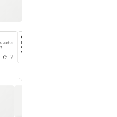
Piscina de raia na cobertura
 quartos
Desfrute de um mergulho refrescante na piscina de raia
ra
metros, que oferece um oásis de paz com vistas panor
cidade e muitas espreguiçadeiras.