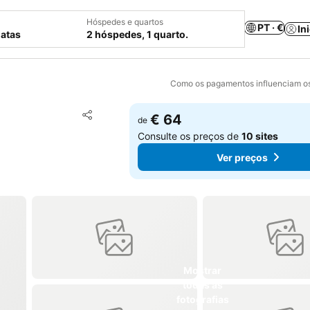
Hóspedes e quartos
PT · €
In
datas
2 hóspedes, 1 quarto.
Como os pagamentos influenciam os
Adicionar aos favoritos
€ 64
de
Partilhar
Consulte os preços de
10 sites
Ver preços