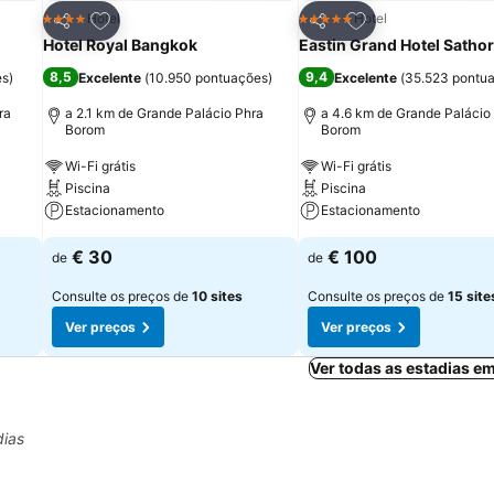
itos
Adicionar aos favoritos
Adicionar aos fav
Hotel
Hotel
4 Estrelas
5 Estrelas
Partilhar
Partilhar
Hotel Royal Bangkok
Eastin Grand Hotel Satho
8,5
9,4
es
)
Excelente
(
10.950 pontuações
)
Excelente
(
35.523 pontu
ra
a 2.1 km de Grande Palácio Phra
a 4.6 km de Grande Palácio
Borom
Borom
Wi-Fi grátis
Wi-Fi grátis
Piscina
Piscina
Estacionamento
Estacionamento
€ 30
€ 100
de
de
Consulte os preços de
10 sites
Consulte os preços de
15 site
Ver preços
Ver preços
Ver todas as estadias e
dias