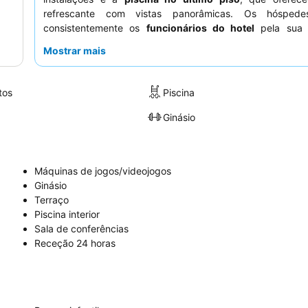
refrescante com vistas panorâmicas. Os hóspede
consistentemente os
funcionários do hotel
pela sua 
prestabilidade e a qualidade geral da
comida
, com resol
Mostrar mais
de quaisquer problemas no pequeno-almoço. Para uma es
tranquila, considere pedir um quarto virado para o jardim.
tos
Piscina
Ginásio
Máquinas de jogos/videojogos
Ginásio
Terraço
Piscina interior
Sala de conferências
Receção 24 horas