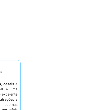
ma
s
,
casais
e
nal e uma
e excelente
 atrações a
s modernas
e um oásis