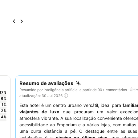
Resumo de avaliações
Resumido por inteligência artificial a partir de 90+ comentários · Últi
87
%
atualização: 30 Jul 2026
6
%
1
%
Este hotel é um centro urbano versátil, ideal para
família
2
%
viajantes de luxo
que procuram um valor excecio
4
%
atmosfera vibrante. A sua localização conveniente oferec
acessibilidade ao Emporium e a várias lojas, com muitas
uma curta distância a pé. O destaque entre as sua
instalações é a
piscina no último piso
, que oferec