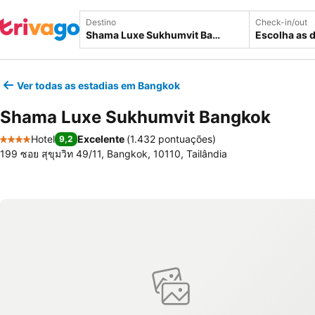
Destino
Check-in/out
Escolha as 
Ver todas as estadias em Bangkok
Shama Luxe Sukhumvit Bangkok
Hotel
Excelente
(
1.432 pontuações
)
9,2
4 Estrelas
199 ซอย สุขุมวิท 49/11, Bangkok, 10110, Tailândia