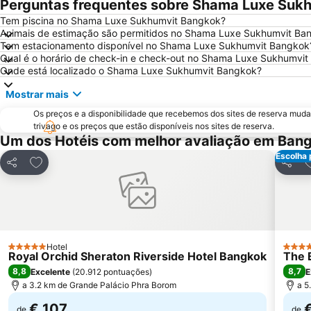
Perguntas frequentes sobre Shama Luxe Suk
Tem piscina no Shama Luxe Sukhumvit Bangkok?
Animais de estimação são permitidos no Shama Luxe Sukhumvit Ba
Tem estacionamento disponível no Shama Luxe Sukhumvit Bangkok
Qual é o horário de check-in e check-out no Shama Luxe Sukhumvi
Onde está localizado o Shama Luxe Sukhumvit Bangkok?
Mostrar mais
Os preços e a disponibilidade que recebemos dos sites de reserva muda
trivago e os preços que estão disponíveis nos sites de reserva.
Um dos Hotéis com melhor avaliação em Ban
Escolha 
Adicionar aos favoritos
A
Partilhar
Partil
Hotel
5 Estrelas
5 Estr
Royal Orchid Sheraton Riverside Hotel Bangkok
The 
8,8
8,7
Excelente
(
20.912 pontuações
)
E
a 3.2 km de Grande Palácio Phra Borom
a 5
€ 107
de
de