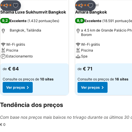
Adicionar aos favoritos
Adicionar aos favor
Hotel
Hotel
4 Estrelas
5 Estrelas
Partilhar
Partilhar
Shama Luxe Sukhumvit Bangkok
Amara Bangkok
9,2
8,9
Excelente
(
1.432 pontuações
)
Excelente
(
18.591 pontuaçõ
Bangkok, Tailândia
a 4.5 km de Grande Palácio Ph
Borom
Wi-Fi grátis
Wi-Fi grátis
Piscina
Piscina
Estacionamento
Spa
€ 64
€ 71
de
de
Consulte os preços de
10 sites
Consulte os preços de
16 sites
Ver preços
Ver preços
Tendência dos preços
Com base nos preços mais baixos no trivago durante os últimos 30 
€ 0