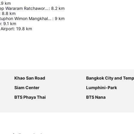
.9
km
Wat Suthat Thep Wararam Ratchaworamahawihan
:
8.2
km
:
8.8
km
Wat Phra Chettuphon Wimon Mangkhalaram Ratchaworamahawihan
:
9
km
w
:
9.1
km
Airport
:
19.8
km
Ampliar mapa
Khao San Road
Bangkok City and Temp
Siam Center
Lumphini-Park
BTS Phaya Thai
BTS Nana