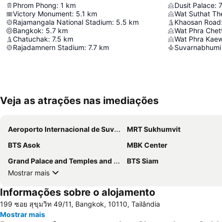
Phrom Phong
:
1
km
Dusit Palace
:
7
Victory Monument
:
5.1
km
Rajamangala National Stadium
:
5.5
km
Khaosan Road
Bangkok
:
5.7
km
Chatuchak
:
7.5
km
Wat Phra Kae
Rajadamnern Stadium
:
7.7
km
Suvarnabhumi 
Veja as atrações nas imediações
Aeroporto Internacional de Suvarnabhumi
MRT Sukhumvit
BTS Asok
MBK Center
Grand Palace and Temples and City Tour
BTS Siam
Mostrar mais
Informações sobre o alojamento
199 ซอย สุขุมวิท 49/11, Bangkok, 10110, Tailândia
Mostrar mais