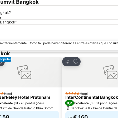
humvit Bangkok
ngkok?
?
t Bangkok?
m frequentemente. Como tal, pode haver diferenças entre as ofertas que consult
gkok
popular
dicionar aos favoritos
Adicionar aos favorito
har
Partilhar
Hotel
Hotel
elas
5 Estrelas
Berkeley Hotel Pratunam
InterContinental Bangko
9,2
xcelente
(
81.770 pontuações
)
Excelente
(
3.031 pontuações
.3 km de Grande Palácio Phra Borom
Bangkok, a 6.2 km de Centro da
€ 58
€ 160
de