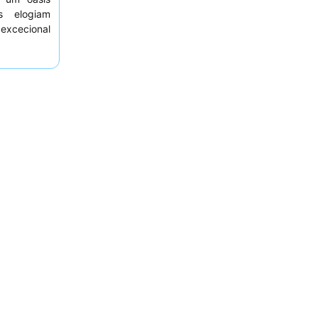
s elogiam
excecional
ução rápida
tadia mais