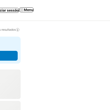
Menu
iciar sessão
 resultados