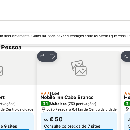
m frequentemente. Como tal, pode haver diferenças entre as ofertas que consult
o Pessoa
avoritos
Adicionar aos favoritos
Partilhar
Par
Hotel
3 Estrelas
3 E
ort
Nobile Inn Cabo Branco
Ho
8,1
8,
ntuações
)
Muito boa
(
753 pontuações
)
 de Centro da cidade
João Pessoa, a 6.4 km de Centro da cidade
€ 50
de
d
de
9 sites
Consulte os preços de
7 sites
C