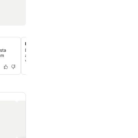
Piscina de borda infinita na cobertura
sta
Descubra uma experiência de natação deslumbrante no
um
andar, com uma borda infinita que se funde perfeitame
vistas do Oceano Atlântico.