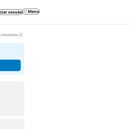
Menu
iciar sessão
 resultados