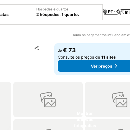
Hóspedes e quartos
PT · €
In
datas
2 hóspedes, 1 quarto.
Como os pagamentos influenciam os
Adicionar aos favoritos
€ 73
de
Partilhar
Consulte os preços de
11 sites
Ver preços