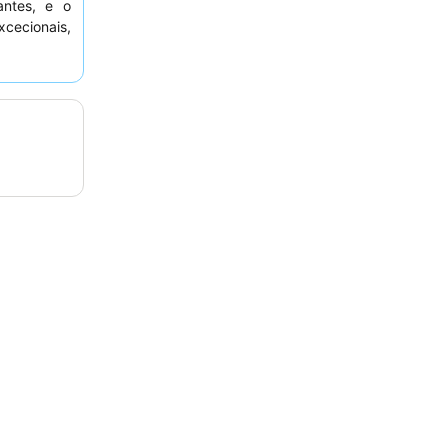
antes, e o
cecionais,
a a melhor
ara vistas