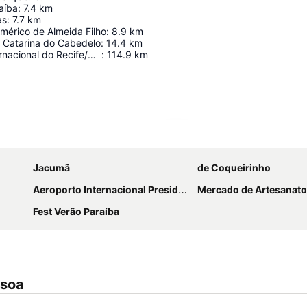
aíba
:
7.4
km
as
:
7.7
km
mérico de Almeida Filho
:
8.9
km
a Catarina do Cabedelo
:
14.4
km
Aeroporto Internacional do Recife/Guararapes - Gilberto Freyre
:
114.9
km
Ampliar mapa
Jacumã
de Coqueirinho
Aeroporto Internacional Presidente Castro Pinto
Mercado de Artesanato
Fest Verão Paraíba
ssoa