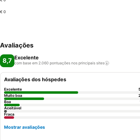
€ 0
Avaliações
Excelente
8,7
com base em 2.060 pontuações nos principais
sites
Avaliações dos hóspedes
Excelente
Muito boa
Boa
Aceitável
Fraca
Mostrar avaliações