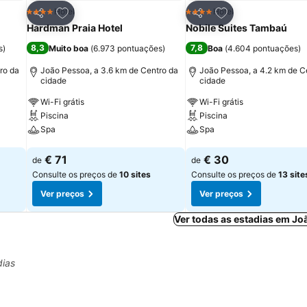
itos
Adicionar aos favoritos
Adicionar aos fav
Hotel
Hotel
4 Estrelas
4 Estrelas
Partilhar
Partilhar
Hardman Praia Hotel
Nobile Suites Tambaú
8,3
7,8
s
)
Muito boa
(
6.973 pontuações
)
Boa
(
4.604 pontuações
)
ro da
João Pessoa, a 3.6 km de Centro da
João Pessoa, a 4.2 km de C
cidade
cidade
Wi-Fi grátis
Wi-Fi grátis
Piscina
Piscina
Spa
Spa
Ver preços
Ver preços
€ 71
€ 30
de
de
Consulte os preços de
10 sites
Consulte os preços de
13 site
Ver preços
Ver preços
Ver todas as estadias em J
dias