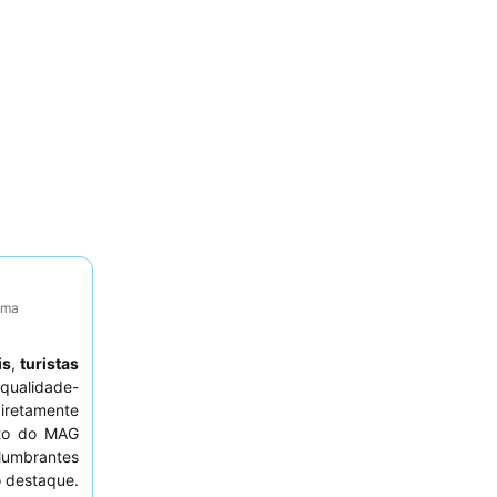
tima
is
,
turistas
qualidade-
diretamente
to do MAG
lumbrantes
o destaque.