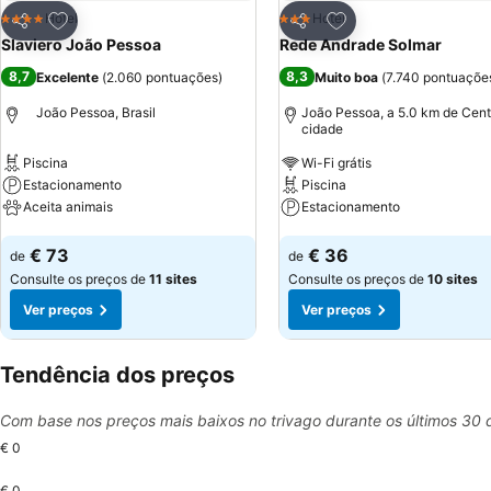
Adicionar aos favoritos
Adicionar aos favor
Hotel
Hotel
4 Estrelas
3 Estrelas
Partilhar
Partilhar
Slaviero João Pessoa
Rede Andrade Solmar
8,7
8,3
Excelente
(
2.060 pontuações
)
Muito boa
(
7.740 pontuaçõe
João Pessoa, Brasil
João Pessoa, a 5.0 km de Cent
cidade
Piscina
Wi-Fi grátis
Estacionamento
Piscina
Aceita animais
Estacionamento
Ver preços
Ver preços
€ 73
€ 36
de
de
Consulte os preços de
11 sites
Consulte os preços de
10 sites
Ver preços
Ver preços
Tendência dos preços
Com base nos preços mais baixos no trivago durante os últimos 30 
€ 0
€ 0