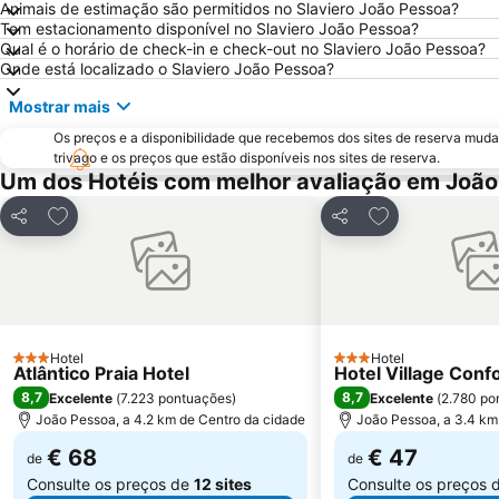
Animais de estimação são permitidos no Slaviero João Pessoa?
Tem estacionamento disponível no Slaviero João Pessoa?
Qual é o horário de check-in e check-out no Slaviero João Pessoa?
Onde está localizado o Slaviero João Pessoa?
Mostrar mais
Os preços e a disponibilidade que recebemos dos sites de reserva muda
trivago e os preços que estão disponíveis nos sites de reserva.
Um dos Hotéis com melhor avaliação em Joã
Adicionar aos favoritos
Adicionar aos f
Partilhar
Partilhar
Hotel
Hotel
3 Estrelas
3 Estrelas
Atlântico Praia Hotel
Hotel Village Conf
8,7
8,7
Excelente
(
7.223 pontuações
)
Excelente
(
2.780 po
João Pessoa, a 4.2 km de Centro da cidade
João Pessoa, a 3.4 km
€ 68
€ 47
de
de
Consulte os preços de
12 sites
Consulte os preços 