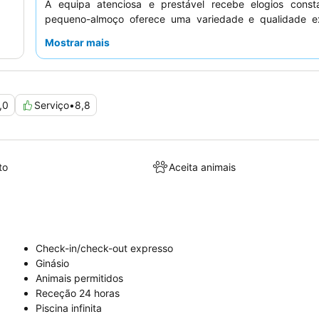
A equipa atenciosa e prestável recebe elogios const
pequeno-almoço oferece uma variedade e qualidade ex
incluindo tapiocas e omeletes feitas na hora. Par
Mostrar mais
experiência, considere um quarto num andar superior p
privilegiadas.
,0
Serviço
•
8,8
to
Aceita animais
Check-in/check-out expresso
Ginásio
Animais permitidos
Receção 24 horas
Piscina infinita