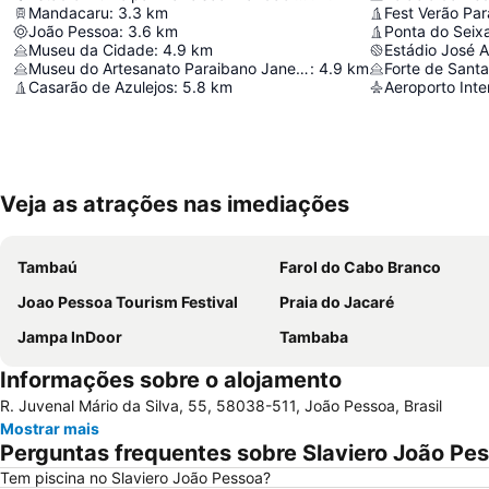
Mandacaru
:
3.3
km
Fest Verão Par
João Pessoa
:
3.6
km
Ponta do Seix
Museu da Cidade
:
4.9
km
Estádio José A
Museu do Artesanato Paraibano Janete Costa
:
4.9
km
Forte de Sant
Casarão de Azulejos
:
5.8
km
Veja as atrações nas imediações
Tambaú
Farol do Cabo Branco
Joao Pessoa Tourism Festival
Praia do Jacaré
Jampa InDoor
Tambaba
Informações sobre o alojamento
R. Juvenal Mário da Silva, 55, 58038-511, João Pessoa, Brasil
Mostrar mais
Perguntas frequentes sobre Slaviero João Pe
Tem piscina no Slaviero João Pessoa?