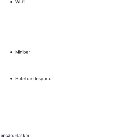
Wi-fi
Minibar
Hotel de desporto
denção
:
6.2
km