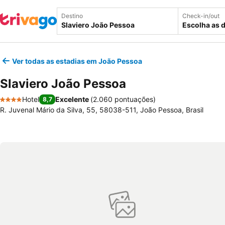
Destino
Check-in/out
Escolha as 
Ver todas as estadias em João Pessoa
Slaviero João Pessoa
Hotel
Excelente
(
2.060 pontuações
)
8,7
4 Estrelas
R. Juvenal Mário da Silva, 55, 58038-511, João Pessoa, Brasil