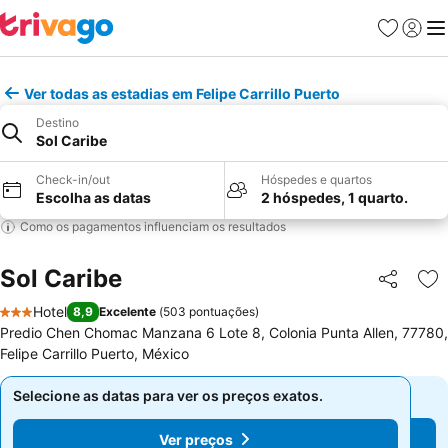
Favoritos
Iniciar
Me
Ver todas as estadias em Felipe Carrillo Puerto
Destino
Sol Caribe
Check-in/out
Hóspedes e quartos
Escolha as datas
2 hóspedes, 1 quarto.
Como os pagamentos influenciam os resultados
Sol Caribe
Partilhar
Ad
Hotel
8,9
Excelente
(
503 pontuações
)
3 Estrelas
Predio Chen Chomac Manzana 6 Lote 8, Colonia Punta Allen, 77780,
Felipe Carrillo Puerto, México
Selecione as datas para ver os preços exatos.
Selecione as datas para ver os preços exatos.
Ver preços
Ver preços