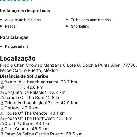
Instalações desportivas
Aluguer de bicicletas
Trilho para caminhadas
Pesca
Snorkeling
Para crianças
Parque infantil
Localização
Predio Chen Chomac Manzana 6 Lote 8, Colonia Punta Allen, 77780,
Felipe Carrillo Puerto, México
Distância de Sol Caribe
free public beach entrance
:
28.7
km
:
42.8
km
Conjunto De Palacios
:
42.8
km
Temple Of The Sea
:
42.8
km
Tulum Archaeological Zone
:
42.9
km
Oratory
:
42.9
km
House Of The Cenote
:
43.1
km
House Of The Northwest
:
43.1
km
Great Platform
:
43.1
km
Gran Cenote
:
46.3
km
Estación Felipe Carrillo Puerto
:
68.6
km