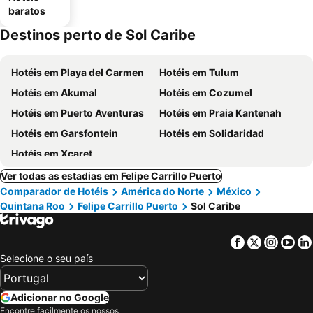
baratos
Destinos perto de Sol Caribe
Hotéis em Playa del Carmen
Hotéis em Tulum
Hotéis em Akumal
Hotéis em Cozumel
Hotéis em Puerto Aventuras
Hotéis em Praia Kantenah
Hotéis em Garsfontein
Hotéis em Solidaridad
Hotéis em Xcaret
Ver todas as estadias em Felipe Carrillo Puerto
Comparador de Hotéis
América do Norte
México
Quintana Roo
Felipe Carrillo Puerto
Sol Caribe
Facebook
Twitter
Insta
Yo
Selecione o seu país
Adicionar no Google
Encontre facilmente os nossos