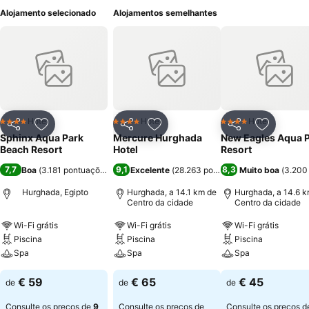
Alojamento selecionado
Alojamentos semelhantes
Hotel
Hotel
Hotel
4 Estrelas
4 Estrelas
4 Estrelas
Partilhar
Adicionar aos favoritos
Partilhar
Adicionar aos favoritos
Partilhar
Adicionar
Sphinx Aqua Park
Mercure Hurghada
New Eagles Aqua 
Beach Resort
Hotel
Resort
7,7
9,1
8,3
Boa
(
3.181 pontuações
)
Excelente
(
28.263 pontuações
Muito boa
)
(
3.200
Hurghada, Egipto
Hurghada, a 14.1 km de
Hurghada, a 14.6 k
Centro da cidade
Centro da cidade
Wi-Fi grátis
Wi-Fi grátis
Wi-Fi grátis
Piscina
Piscina
Piscina
Spa
Spa
Spa
€ 59
€ 65
€ 45
de
de
de
Consulte os preços de
9
Consulte os preços de
Consulte os preços 