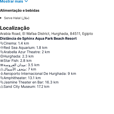
Mostrar mais
Alimentação e bebidas
Serve Halal (حلال)
Localização
Arabia Road, El Wafaa District, Hurghada, 84511, Egipto
Distância de Sphinx Aqua Park Beach Resort
Cinema
:
1.4
km
Red Sea Aquarium
:
1.8
km
Arabella Azur Theatre
:
2
km
Hurghada
:
2.3
km
Star Fish
:
2.8
km
ميدان العروسة
:
3.5
km
متحف الأسماك
:
7
km
Aeroporto Internacional De Hurghada
:
9
km
Amphitheater
:
13.1
km
Jasmine Theater en Bar
:
16.3
km
Sand City Museum
:
17.2
km