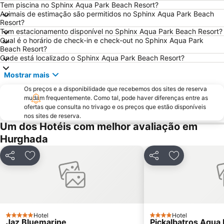
Tem piscina no Sphinx Aqua Park Beach Resort?
Animais de estimação são permitidos no Sphinx Aqua Park Beach
Resort?
Tem estacionamento disponível no Sphinx Aqua Park Beach Resort?
Qual é o horário de check-in e check-out no Sphinx Aqua Park
Beach Resort?
Onde está localizado o Sphinx Aqua Park Beach Resort?
Mostrar mais
Os preços e a disponibilidade que recebemos dos sites de reserva
mudam frequentemente. Como tal, pode haver diferenças entre as
ofertas que consulta no trivago e os preços que estão disponíveis
nos sites de reserva.
Um dos Hotéis com melhor avaliação em
Hurghada
Partilhar
Adicionar aos favoritos
Partilhar
Adicionar aos
Hotel
Hotel
5 Estrelas
4 Estrelas
Jaz Bluemarine
Pickalbatros Aqua 