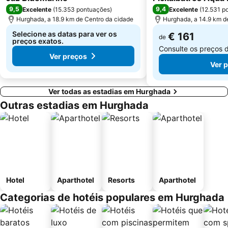
9,5
9,4
Excelente
(
15.353 pontuações
)
Excelente
(
12.531 p
Hurghada, a 18.9 km de Centro da cidade
Hurghada, a 14.9 km d
Selecione as datas para ver os
€ 161
de
preços exatos.
Consulte os preços 
Ver preços
Ver 
Ver todas as estadias em Hurghada
Outras estadias em Hurghada
Hotel
Aparthotel
Resorts
Aparthotel
Categorias de hotéis populares em Hurghada