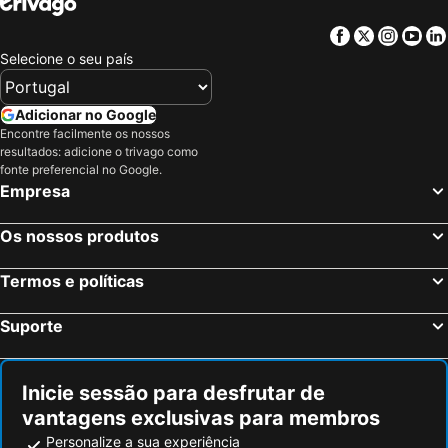
Facebook
Twitter
Insta
Yo
Selecione o seu país
Adicionar no Google
Encontre facilmente os nossos
resultados: adicione o trivago como
fonte preferencial no Google.
Empresa
Os nossos produtos
Termos e políticas
Suporte
Inicie sessão para desfrutar de
vantagens exclusivas para membros
Personalize a sua experiência