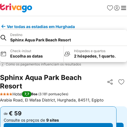
Favoritos
Iniciar
Me
Ver todas as estadias em Hurghada
Destino
Sphinx Aqua Park Beach Resort
Check-in/out
Hóspedes e quartos
Escolha as datas
2 hóspedes, 1 quarto.
Como os pagamentos influenciam os resultados
Sphinx Aqua Park Beach
Resort
Partilhar
Ad
Hotel
7,7
Boa
(
3.181 pontuações
)
4 Estrelas
Arabia Road, El Wafaa District, Hurghada, 84511, Egipto
€ 59
€ 59
de
de
Consulte os preços de
9 sites
Consulte os preços de
9 sites