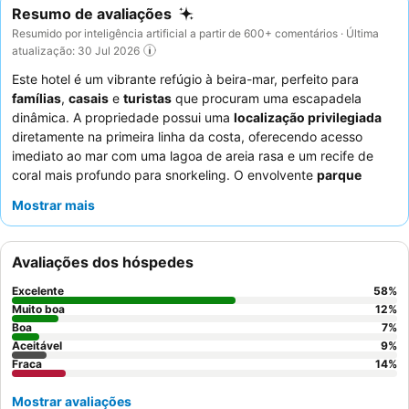
Resumo de avaliações
Resumido por inteligência artificial a partir de 600+ comentários · Última
atualização: 30 Jul 2026
Este hotel é um vibrante refúgio à beira-mar, perfeito para
famílias
,
casais
e
turistas
que procuram uma escapadela
dinâmica. A propriedade possui uma
localização privilegiada
diretamente na primeira linha da costa, oferecendo acesso
imediato ao mar com uma lagoa de areia rasa e um recife de
coral mais profundo para snorkeling. O envolvente
parque
aquático
destaca-se como uma comodidade chave,
Mostrar mais
proporcionando diversão para todas as idades. Os hóspedes
elogiam consistentemente os
funcionários simpáticos e
atenciosos
, com destaques que incluem as omeletes frescas ao
Avaliações dos hóspedes
pequeno-almoço e os diversos espetáculos noturnos
organizados pela equipa de animação. Para a melhor
Excelente
58
%
experiência, considere um quarto com
vista para o mar ou para
Muito boa
12
%
a piscina
Boa
para desfrutar da agradável paisagem.
7
%
Aceitável
9
%
Fraca
14
%
Mostrar avaliações