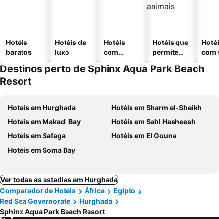
Hotéis
Hotéis de
Hotéis
Hotéis que
Hoté
baratos
luxo
com
permitem
com 
piscinas
animais
Destinos perto de Sphinx Aqua Park Beach
Resort
Hotéis em Hurghada
Hotéis em Sharm el-Sheikh
Hotéis em Makadi Bay
Hotéis em Sahl Hasheesh
Hotéis em Safaga
Hotéis em El Gouna
Hotéis em Soma Bay
Ver todas as estadias em Hurghada
Comparador de Hotéis
África
Egipto
Red Sea Governorate
Hurghada
Sphinx Aqua Park Beach Resort