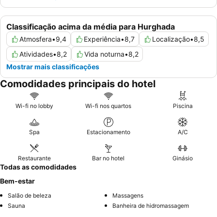
Classificação acima da média para Hurghada
Atmosfera
•
9,4
Experiência
•
8,7
Localização
•
8,5
Atividades
•
8,2
Vida noturna
•
8,2
Mostrar mais classificações
Comodidades principais do hotel
Wi-fi no lobby
Wi-fi nos quartos
Piscina
Spa
Estacionamento
A/C
Restaurante
Bar no hotel
Ginásio
Todas as comodidades
Bem-estar
Salão de beleza
Massagens
Sauna
Banheira de hidromassagem