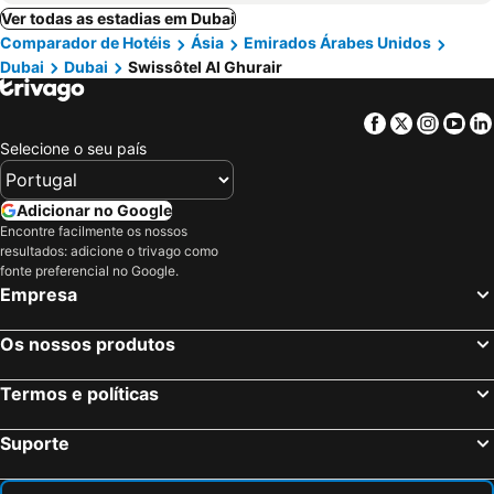
Ver todas as estadias em Dubai
Comparador de Hotéis
Ásia
Emirados Árabes Unidos
Dubai
Dubai
Swissôtel Al Ghurair
Facebook
Twitter
Insta
Yo
Selecione o seu país
Adicionar no Google
Encontre facilmente os nossos
resultados: adicione o trivago como
fonte preferencial no Google.
Empresa
Os nossos produtos
Termos e políticas
Suporte