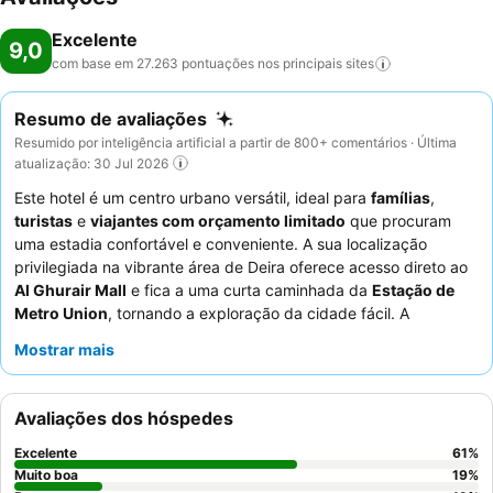
Excelente
9,0
com base em 27.263 pontuações nos principais
sites
Resumo de avaliações
Resumido por inteligência artificial a partir de 800+ comentários · Última
atualização: 30 Jul 2026
Este hotel é um centro urbano versátil, ideal para
famílias
,
turistas
e
viajantes com orçamento limitado
que procuram
uma estadia confortável e conveniente. A sua localização
privilegiada na vibrante área de Deira oferece acesso direto ao
Al Ghurair Mall
e fica a uma curta caminhada da
Estação de
Metro Union
, tornando a exploração da cidade fácil. A
propriedade dispõe de um
centro de fitness 24 horas
bem
Mostrar mais
equipado e um spa tranquilo, atendendo tanto a hóspedes
ativos quanto àqueles que procuram relaxamento. Os hóspedes
elogiam consistentemente os funcionários excecionalmente
Avaliações dos hóspedes
simpáticos e prestativos, e o diversificado
buffet de pequeno-
almoço
no Restaurante Liwan é um destaque, oferecendo uma
Excelente
61
%
vasta gama de cozinhas internacionais e asiáticas. Para uma
Muito boa
19
%