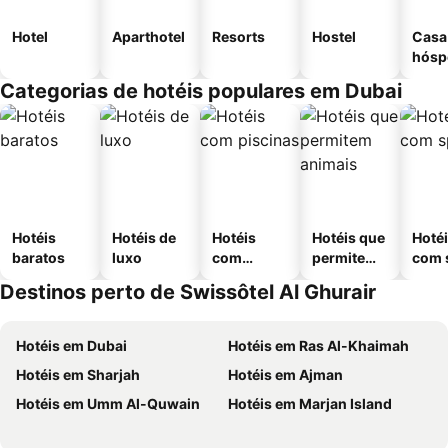
Hotel
Aparthotel
Resorts
Hostel
Casa
hósp
Categorias de hotéis populares em Dubai
Hotéis
Hotéis de
Hotéis
Hotéis que
Hoté
baratos
luxo
com
permitem
com 
piscinas
animais
Destinos perto de Swissôtel Al Ghurair
Hotéis em Dubai
Hotéis em Ras Al-Khaimah
Hotéis em Sharjah
Hotéis em Ajman
Hotéis em Umm Al-Quwain
Hotéis em Marjan Island