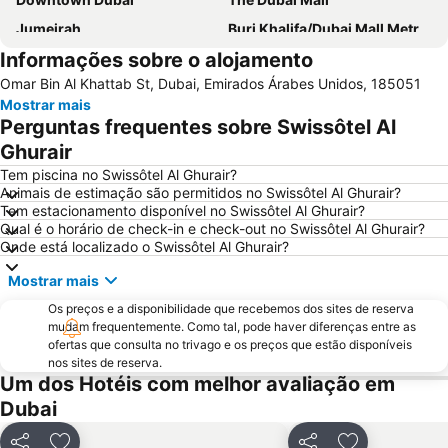
Jumeirah
Burj Khalifa/Dubai Mall Metro Station
Informações sobre o alojamento
Dubai World Trade Centre
Al Barsha Dubai
Omar Bin Al Khattab St, Dubai, Emirados Árabes Unidos, 185051
Business Bay
Dubai Festival City
Mostrar mais
Deira City Centre Metro Station
Sheikh Zayed Road
Perguntas frequentes sobre Swissôtel Al
Deira City Center Mall
Jumeirah Beach Residence
Ghurair
Bur Dubai
Burj KhalifaDubai Mall Metro Station
Tem piscina no Swissôtel Al Ghurair?
Animais de estimação são permitidos no Swissôtel Al Ghurair?
Dubai Metro
Al Rigga
Tem estacionamento disponível no Swissôtel Al Ghurair?
Qual é o horário de check-in e check-out no Swissôtel Al Ghurair?
Dubai Creek
GULFOOD EXHIBITION
Onde está localizado o Swissôtel Al Ghurair?
Airport Terminal 3 Metro Station
Al Qusais
Mostrar mais
Sharjah City Center
Jumeirah Emirates Towers
Os preços e a disponibilidade que recebemos dos sites de reserva
DMCC Metro Station
DUBAI INTERNATIONAL BOAT SHOW
mudam frequentemente. Como tal, pode haver diferenças entre as
ofertas que consulta no trivago e os preços que estão disponíveis
Business Bay Metro Station
Mall of the Emirates
nos sites de reserva.
Dubai Marina Mall
Dubai Museum
Um dos Hotéis com melhor avaliação em
Dubai
World Trade Centre Metro Station
Dubai Aquarium & Underwater Zoo
Dubai Media City
Al Maktoum International Airport