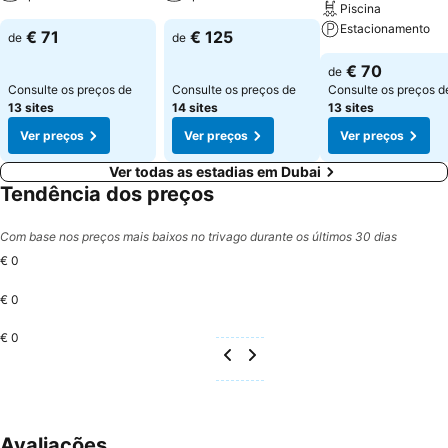
Piscina
Estacionamento
€ 71
€ 125
de
de
€ 70
de
Consulte os preços de
Consulte os preços de
Consulte os preços d
13 sites
14 sites
13 sites
Ver preços
Ver preços
Ver preços
Ver todas as estadias em Dubai
Tendência dos preços
Com base nos preços mais baixos no trivago durante os últimos 30 dias
€ 0
€ 0
€ 0
Avaliações