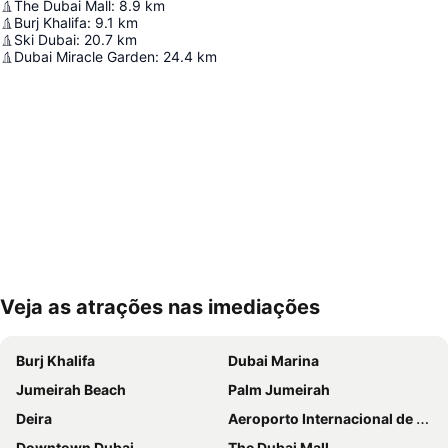
The Dubai Mall
:
8.9
km
Burj Khalifa
:
9.1
km
Ski Dubai
:
20.7
km
Dubai Miracle Garden
:
24.4
km
Veja as atrações nas imediações
Ampliar mapa
Burj Khalifa
Dubai Marina
Jumeirah Beach
Palm Jumeirah
Deira
Aeroporto Internacional de Dubai
Downtown Dubai
The Dubai Mall