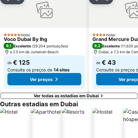
Partilhar
Adicionar aos favoritos
Partilhar
Adicionar aos
The Dubai Fountain
Wild Wadi Waterpark
Souk Madinat Jumeirah
Aquaventure Waterpark
Souq de Ouro
Airport Terminal 1 Metro Station
Dubai Silicon Oasis
Umm Suqeim
Hotel
Hotel
5 Estrelas
4 Estrelas
Voco Dubai By Ihg
Grand Mercure Dub
Dubai Investment Park
Union Metro Station
9,1
9,2
Excelente
(
29.204 pontuações
)
Excelente
(
11.630 p
Oud Metha
Dubai Tennis Stadium
a 2.5 km de Jumeirah Beach
Dubai, a 7.3 km de Cen
€ 125
€ 43
de
de
Consulte os preços de
14 sites
Consulte os preços 
Ver preços
Ver preç
Ver todas as estadias em Dubai
Outras estadias em Dubai