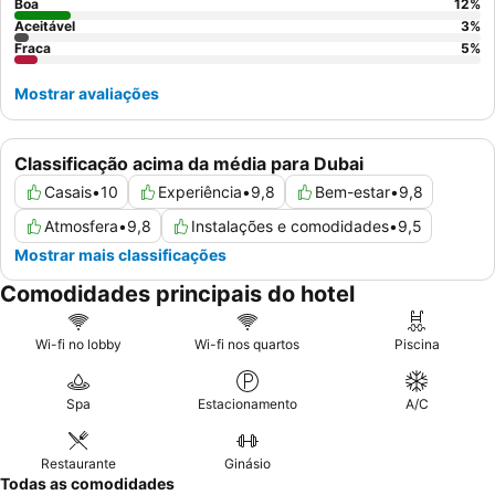
experiência mais tranquila, considere solicitar um quarto virado
Boa
12
%
Aceitável
3
%
para longe do centro comercial.
Fraca
5
%
Mostrar avaliações
Classificação acima da média para Dubai
Casais
•
10
Experiência
•
9,8
Bem-estar
•
9,8
Atmosfera
•
9,8
Instalações e comodidades
•
9,5
Mostrar mais classificações
Comodidades principais do hotel
Wi-fi no lobby
Wi-fi nos quartos
Piscina
Spa
Estacionamento
A/C
Restaurante
Ginásio
Todas as comodidades