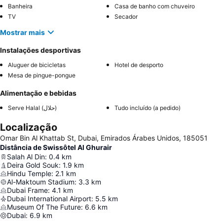
Banheira
Casa de banho com chuveiro
TV
Secador
Mostrar mais
Instalações desportivas
Aluguer de bicicletas
Hotel de desporto
Mesa de pingue-pongue
Alimentação e bebidas
Serve Halal (حلال)
Tudo incluído (a pedido)
Localização
Omar Bin Al Khattab St, Dubai, Emirados Árabes Unidos, 185051
Distância de Swissôtel Al Ghurair
Salah Al Din
:
0.4
km
Deira Gold Souk
:
1.9
km
Hindu Temple
:
2.1
km
Al-Maktoum Stadium
:
3.3
km
Dubai Frame
:
4.1
km
Dubai International Airport
:
5.5
km
Museum Of The Future
:
6.6
km
Dubai
:
6.9
km