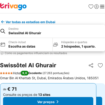
Favoritos
Iniciar
Me
Ver todas as estadias em Dubai
Destino
Swissôtel Al Ghurair
Check-in/out
Hóspedes e quartos
Escolha as datas
2 hóspedes, 1 quarto.
Como os pagamentos influenciam os resultados
Swissôtel Al Ghurair
Partilhar
Ad
Hotel
9,0
Excelente
(
27.263 pontuações
)
5 Estrelas
Omar Bin Al Khattab St, Dubai, Emirados Árabes Unidos, 185051
€ 71
€ 71
de
de
Consulte os preços de
13 sites
Consulte os preços de
13 sites
Ver preços
Ver preços