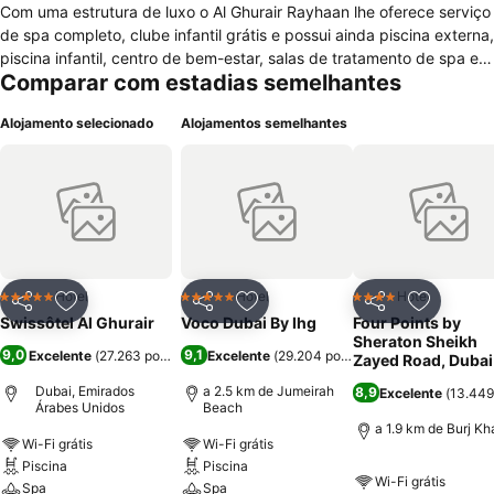
Com uma estrutura de luxo o Al Ghurair Rayhaan lhe oferece serviço
de spa completo, clube infantil grátis e possui ainda piscina externa,
piscina infantil, centro de bem-estar, salas de tratamento de spa e
Comparar com estadias semelhantes
sauna a vapor. Oferece buffet de café da manhã além de contar
com 3 restaurantes e uma cafeteria. Possui rede de internet sem fio
Alojamento selecionado
Alojamentos semelhantes
Wi-Fi gratuito. Os quartos são bem amplos e oferecem muito
conforto com minibar, máquina de café, TV de tela plana e banheiro
privativo com banheira de imersão.
Hotel
Hotel
Hotel
5 Estrelas
5 Estrelas
4 Estrelas
Partilhar
Adicionar aos favoritos
Partilhar
Adicionar aos favoritos
Partilhar
Adicionar
Swissôtel Al Ghurair
Voco Dubai By Ihg
Four Points by
Sheraton Sheikh
9,0
9,1
Excelente
(
27.263 pontuações
Excelente
)
(
29.204 pontuações
)
Zayed Road, Dubai
Dubai, Emirados
a 2.5 km de Jumeirah
8,9
Excelente
(
13.449
Árabes Unidos
Beach
a 1.9 km de Burj Kha
Wi-Fi grátis
Wi-Fi grátis
Piscina
Piscina
Wi-Fi grátis
Spa
Spa