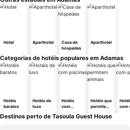
Hotel
Aparthotel
Casa de
Aparthotel
hóspedes
Categorias de hotéis populares em Adamas
Hotéis
Hotéis de
Hotéis
Hotéis que
Hoté
baratos
luxo
com
permitem
com 
piscinas
animais
Destinos perto de Tasoula Guest House