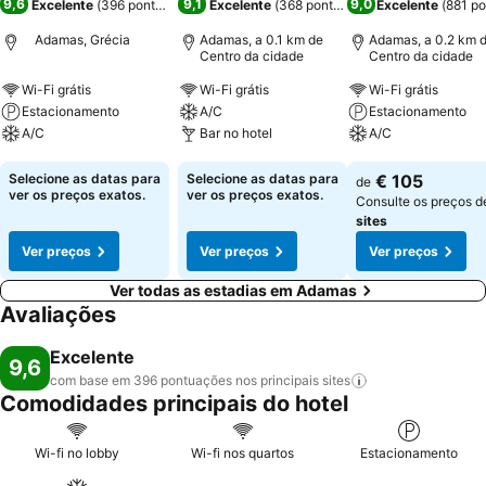
9,6
9,1
9,0
Excelente
(
396 pontuações
)
Excelente
(
368 pontuações
Excelente
)
(
881 p
Adamas, Grécia
Adamas, a 0.1 km de
Adamas, a 0.2 km 
Centro da cidade
Centro da cidade
Wi-Fi grátis
Wi-Fi grátis
Wi-Fi grátis
Estacionamento
A/C
Estacionamento
A/C
Bar no hotel
A/C
Ver preços
Ver preços
Ver preços
Selecione as datas para
Selecione as datas para
€ 105
de
ver os preços exatos.
ver os preços exatos.
Consulte os preços 
sites
Ver preços
Ver preços
Ver preços
Ver todas as estadias em Adamas
Avaliações
Excelente
9,6
com base em 396 pontuações nos principais
sites
Comodidades principais do hotel
Wi-fi no lobby
Wi-fi nos quartos
Estacionamento