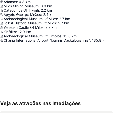
Adamas
:
0.3
km
Milos Mining Museum
:
0.9
km
Catacombs Of Trypiti
:
2.2
km
Αρχαίο Θέατρο Μήλου
:
2.4
km
Archaeological Museum Of Milos
:
2.7
km
Folk & Historic Museum Of Milos
:
2.7
km
Venetian Castle Of Milos
:
2.9
km
Kleftiko
:
12.9
km
Archaeological Museum Of Kimolos
:
13.8
km
Chania International Airport "Ioannis Daskalogiannis"
:
135.8
km
Veja as atrações nas imediações
Ampliar mapa