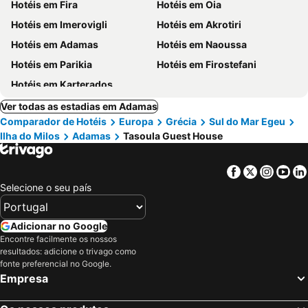
Hotéis em Fira
Hotéis em Oia
Hotéis em Imerovigli
Hotéis em Akrotiri
Hotéis em Adamas
Hotéis em Naoussa
Hotéis em Parikia
Hotéis em Firostefani
Hotéis em Karterados
Ver todas as estadias em Adamas
Comparador de Hotéis
Europa
Grécia
Sul do Mar Egeu
Ilha do Milos
Adamas
Tasoula Guest House
Facebook
Twitter
Insta
Yo
Selecione o seu país
Adicionar no Google
Encontre facilmente os nossos
resultados: adicione o trivago como
fonte preferencial no Google.
Empresa