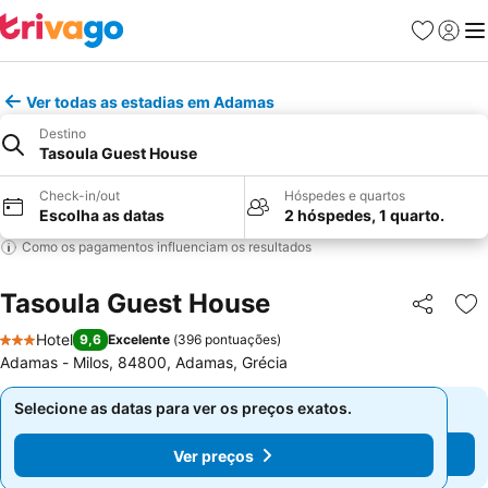
Favoritos
Iniciar
Me
Ver todas as estadias em Adamas
Destino
Tasoula Guest House
Check-in/out
Hóspedes e quartos
Escolha as datas
2 hóspedes, 1 quarto.
Como os pagamentos influenciam os resultados
Tasoula Guest House
Partilhar
Ad
Hotel
9,6
Excelente
(
396 pontuações
)
3 Estrelas
Adamas - Milos, 84800, Adamas, Grécia
Selecione as datas para ver os preços exatos.
Selecione as datas para ver os preços exatos.
Ver preços
Ver preços