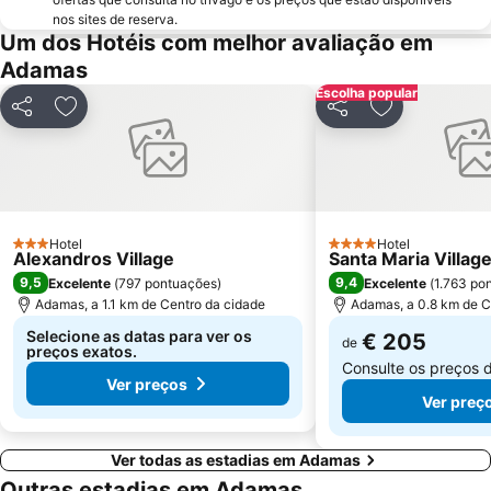
nos sites de reserva.
Um dos Hotéis com melhor avaliação em
Adamas
Escolha popular
Partilhar
Adicionar aos favoritos
Partilhar
Adicionar aos
Hotel
Hotel
3 Estrelas
4 Estrelas
Alexandros Village
Santa Maria Villag
9,5
9,4
Excelente
(
797 pontuações
)
Excelente
(
1.763 po
Adamas, a 1.1 km de Centro da cidade
Adamas, a 0.8 km de C
Selecione as datas para ver os
€ 205
de
preços exatos.
Consulte os preços 
Ver preços
Ver preç
Ver todas as estadias em Adamas
Outras estadias em Adamas