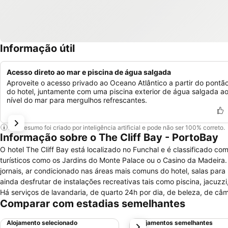
Informação útil
Acesso direto ao mar e piscina de água salgada
Aproveite o acesso privado ao Oceano Atlântico a partir do pontã
do hotel, juntamente com uma piscina exterior de água salgada a
nível do mar para mergulhos refrescantes.
Este resumo foi criado por inteligência artificial e pode não ser 100% correto.
Informação sobre o The Cliff Bay - PortoBay
O hotel The Cliff Bay está localizado no Funchal e é classificado co
turísticos como os Jardins do Monte Palace ou o Casino da Madeira. O
jornais, ar condicionado nas áreas mais comuns do hotel, salas par
ainda desfrutar de instalações recreativas tais como piscina, jacuzz
Há serviços de lavandaria, de quarto 24h por dia, de beleza, de c
Comparar com estadias semelhantes
internet sem fios. No interior dos quartos de hotel existe TV com cana
objectos para uso na casa de banho, são limpos todos os dias e as 
Alojamento selecionado
Alojamentos semelhantes
próximo