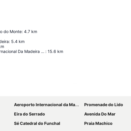
to do Monte
:
4.7
km
deira
:
5.4
km
km
Aeroporto Internacional Da Madeira - Cristiano Ronaldo
:
15.6
km
Ampliar mapa
Aeroporto Internacional da Madeira Cristiano Ronaldo
Promenade do Lido
Eira do Serrado
Avenida Do Mar
Sé Catedral do Funchal
Praia Machico