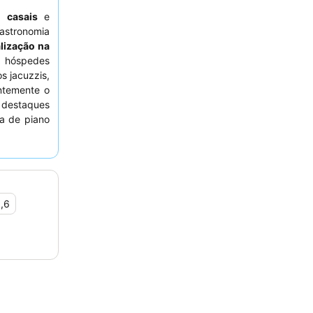
ra
casais
e
stronomia
lização na
 hóspedes
os jacuzzis,
ntemente o
s destaques
a de piano
a Michelin.
ista para o
ivada.
,6