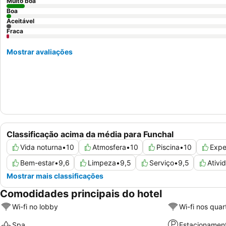
Muito boa
Boa
Aceitável
Fraca
Mostrar avaliações
Classificação acima da média para Funchal
Vida noturna
•
10
Atmosfera
•
10
Piscina
•
10
Expe
Bem-estar
•
9,6
Limpeza
•
9,5
Serviço
•
9,5
Ativi
Mostrar mais classificações
Comodidades principais do hotel
Wi-fi no lobby
Wi-fi nos quar
Spa
Estacionamen