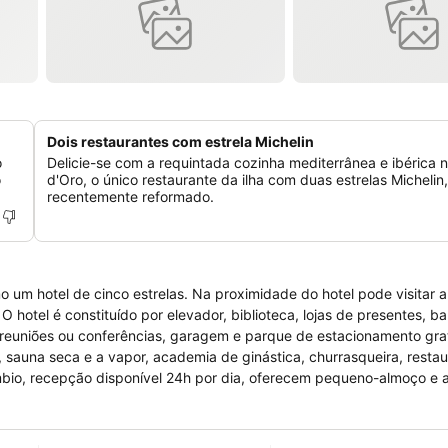
Dois restaurantes com estrela Michelin
o
Delicie-se com a requintada cozinha mediterrânea e ibérica no
o
d'Oro, o único restaurante da ilha com duas estrelas Michelin,
recentemente reformado.
mo um hotel de cinco estrelas. Na proximidade do hotel pode visitar a
 hotel é constituído por elevador, biblioteca, lojas de presentes, b
a reuniões ou conferências, garagem e parque de estacionamento gra
i, sauna seca e a vapor, academia de ginástica, churrasqueira, restau
âmbio, recepção disponível 24h por dia, oferecem pequeno-almoço e 
is por satélite, telefone, ar condicionado, cafeteira, varanda, janela
chaves dos quartos são electrónicas.