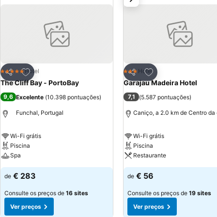
Adicionar aos favoritos
Adicionar aos favor
Hotel
Hotel
5 Estrelas
3 Estrelas
Partilhar
Partilhar
The Cliff Bay - PortoBay
Garajau Madeira Hotel
9,6
7,1
Excelente
(
10.398 pontuações
)
(
5.587 pontuações
)
Funchal, Portugal
Caniço, a 2.0 km de Centro da
Wi-Fi grátis
Wi-Fi grátis
Piscina
Piscina
Spa
Restaurante
€ 283
€ 56
de
de
Consulte os preços de
16 sites
Consulte os preços de
19 sites
Ver preços
Ver preços