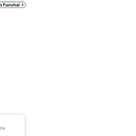
em Funchal
tima