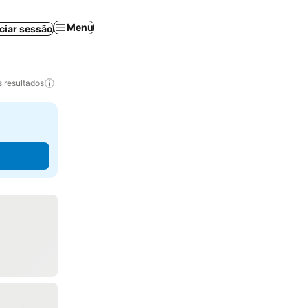
Menu
iciar sessão
 resultados