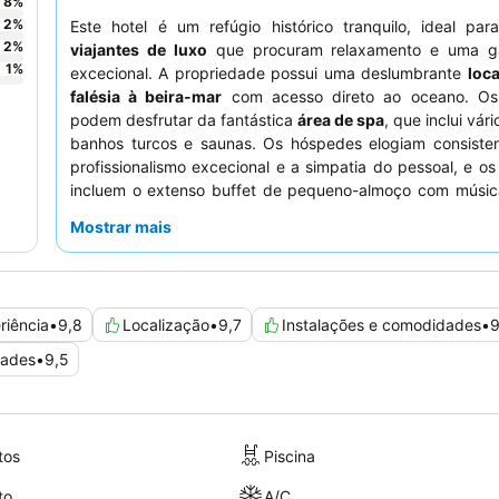
8
%
2
%
Este hotel é um refúgio histórico tranquilo, ideal pa
2
%
viajantes de luxo
que procuram relaxamento e uma ga
1
%
excecional. A propriedade possui uma deslumbrante
loca
falésia à beira-mar
com acesso direto ao oceano. Os
podem desfrutar da fantástica
área de spa
, que inclui vári
banhos turcos e saunas. Os hóspedes elogiam consiste
profissionalismo excecional e a simpatia do pessoal, e o
incluem o extenso buffet de pequeno-almoço com músic
ao vivo e o aclamado restaurante Il Gallo d'Oro, com estrel
Mostrar mais
Para a melhor experiência, considere um quarto com
v
mar ou para a Baía do Funchal
a partir de uma varanda pr
riência
•
9,8
Localização
•
9,7
Instalações e comodidades
•
9
dades
•
9,5
tos
Piscina
to
A/C