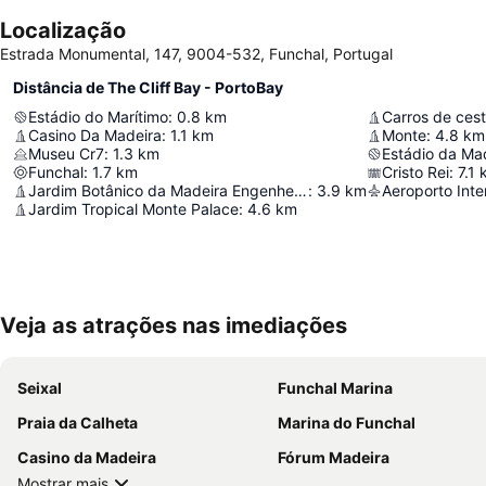
Localização
Estrada Monumental, 147, 9004-532, Funchal, Portugal
Distância de The Cliff Bay - PortoBay
Estádio do Marítimo
:
0.8
km
Carros de ces
Casino Da Madeira
:
1.1
km
Monte
:
4.8
km
Museu Cr7
:
1.3
km
Estádio da Ma
Funchal
:
1.7
km
Cristo Rei
:
7.1
Jardim Botânico da Madeira Engenheiro Rui Vieira
:
3.9
km
Jardim Tropical Monte Palace
:
4.6
km
Veja as atrações nas imediações
Seixal
Funchal Marina
Praia da Calheta
Marina do Funchal
Casino da Madeira
Fórum Madeira
Mostrar mais