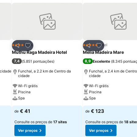
itos
Adicionar aos favoritos
Adicionar aos fav
Hotel
Hotel
4 Estrelas
5 Estrelas
Partilhar
Partilhar
Muthu Raga Madeira Hotel
Melia Madeira Mare
7,4
8,9
(
5.851 pontuações
)
Excelente
(
8.345 pontua
 cidade
Funchal, a 2.2 km de Centro da
Funchal, a 2.4 km de Centro
cidade
cidade
Wi-Fi grátis
Wi-Fi grátis
Piscina
Piscina
Spa
Spa
€ 41
€ 123
de
de
Consulte os preços de
17 sites
Consulte os preços de
18 site
Ver preços
Ver preços