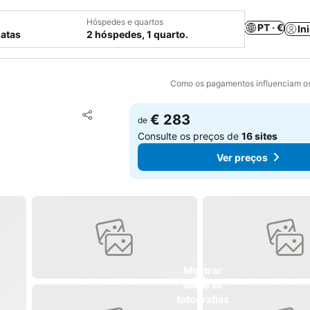
Hóspedes e quartos
PT · €
In
datas
2 hóspedes, 1 quarto.
Como os pagamentos influenciam os
Adicionar aos favoritos
€ 283
de
Partilhar
Consulte os preços de
16 sites
Ver preços