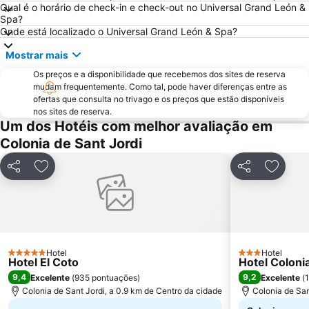
Qual é o horário de check-in e check-out no Universal Grand León &
Cala Blanca - Platja de Palmanova
Cala Gran
Spa?
Onde está localizado o Universal Grand León & Spa?
Cala Esmeralda
Paseo Marítimo
Mostrar mais
S´Illot - Cala Moreja
Placa Major
Os preços e a disponibilidade que recebemos dos sites de reserva
Ballonfahrt mit All in One Mallorca
Cala Santanyi
mudam frequentemente. Como tal, pode haver diferenças entre as
Santa Catalina
Aqualand
ofertas que consulta no trivago e os preços que estão disponíveis
nos sites de reserva.
Les Meravelles
Centro Comercial Porto Pi
Um dos Hotéis com melhor avaliação em
Cala Pi' de Llucmajor
S´Arenal
Colonia de Sant Jordi
San Sebastián
Playa de Cala Mondragò
Partilhar
Adicionar aos favoritos
Partilhar
Adicion
Pabisa Beach Club
Sant Jordi
Club Marítim San Antonio de la Playa
Portals Vells
Mega Park
Palma Aquarium
Portixol
Catedral de Sa Seu
Hotel
Hotel
Centre
Ses Covetes
5 Estrelas
3 Estrelas
Hotel El Coto
Hotel Colonia
9,4
9,2
Excelente
(
935 pontuações
)
Excelente
(
Colonia de Sant Jordi, a 0.9 km de Centro da cidade
Colonia de San