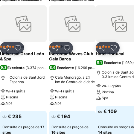
Hotel
Hotel
Hotel
5 Estrelas
4 Estrelas
5 Estrelas
Partilhar
Adicionar aos favoritos
Partilhar
Adicionar aos favoritos
Partilhar
Adicionar
Universal Grand León
Iberostar Waves Club
Hotel Honucai
& Spa
Cala Barca
9,1
Excelente
(
1.989 
9,3
8,6
Excelente
(
3.374 pontuações
Excelente
)
(
16.266 pontuações
)
Colonia de Sant Jor
0.3 km de Centro d
Colonia de Sant Jordi,
Cala Mondragó, a 2.1
cidade
Espanha
km de Centro da cidade
Wi-Fi grátis
Wi-Fi grátis
Wi-Fi grátis
Piscina
Piscina
Piscina
Spa
Spa
Spa
Ver preços
€ 109
de
Ver preços
Ver preços
€ 235
€ 194
de
de
Consulte os preços de
17
Consulte os preços de
Consulte os preços d
sites
16 sites
14 sites