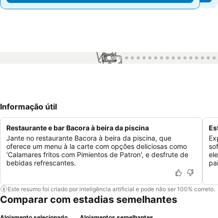
1 / 99
Informação útil
Restaurante e bar Bacora à beira da piscina
Es
Jante no restaurante Bacora à beira da piscina, que
Ex
oferece um menu à la carte com opções deliciosas como
so
'Calamares fritos com Pimientos de Patron', e desfrute de
el
bebidas refrescantes.
pa
Este resumo foi criado por inteligência artificial e pode não ser 100% correto.
Comparar com estadias semelhantes
Alojamento selecionado
Alojamentos semelhantes