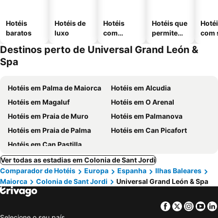
Hotéis
Hotéis de
Hotéis
Hotéis que
Hoté
baratos
luxo
com
permitem
com 
piscinas
animais
Destinos perto de Universal Grand León &
Spa
Hotéis em Palma de Maiorca
Hotéis em Alcudia
Hotéis em Magaluf
Hotéis em O Arenal
Hotéis em Praia de Muro
Hotéis em Palmanova
Hotéis em Praia de Palma
Hotéis em Can Picafort
Hotéis em Can Pastilla
Ver todas as estadias em Colonia de Sant Jordi
Comparador de Hotéis
Europa
Espanha
Ilhas Baleares
Maiorca
Colonia de Sant Jordi
Universal Grand León & Spa
Facebook
Twitter
Insta
Yo
Selecione o seu país