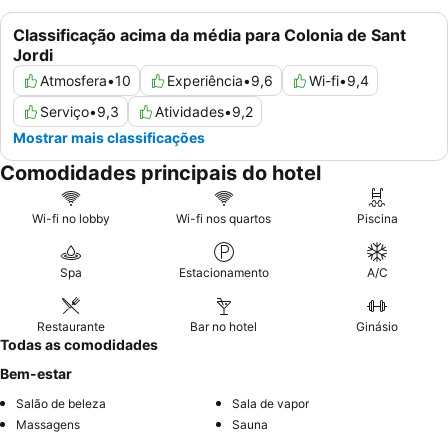
Classificação acima da média para Colonia de Sant
Jordi
Atmosfera
•
10
Experiência
•
9,6
Wi-fi
•
9,4
Serviço
•
9,3
Atividades
•
9,2
Mostrar mais classificações
Comodidades principais do hotel
Wi-fi no lobby
Wi-fi nos quartos
Piscina
Spa
Estacionamento
A/C
Restaurante
Bar no hotel
Ginásio
Todas as comodidades
Bem-estar
Salão de beleza
Sala de vapor
Massagens
Sauna