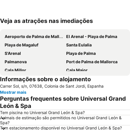
Veja as atrações nas imediações
Ampliar mapa
Aeroporto de Palma de Mallorca
El Arenal - Playa de Palma
Playa de Magaluf
Santa Eulalia
S'Arenal
Playa de Palma
Palmanova
Port de Palma de Mallorca
Cala Millor
Cala Major
Informações sobre o alojamento
Can Pastilla
Platja de Sa Coma
Carrer Sol, s/n, 07638, Colonia de Sant Jordi, Espanha
Es Trenc
Cala Llombards
Mostrar mais
Santa Ponça
Cala d'Or
Perguntas frequentes sobre Universal Grand
Polígono de Levante
Cala Marçal
León & Spa
Riu Centre Palace
Platja de Palma
Tem piscina no Universal Grand León & Spa?
Animais de estimação são permitidos no Universal Grand León &
Cala Comtessa
Cala Antena
Spa?
Tem estacionamento disponível no Universal Grand León & Spa?
House of Katmandu
Parc Natural de s'Albufera de Mallorca