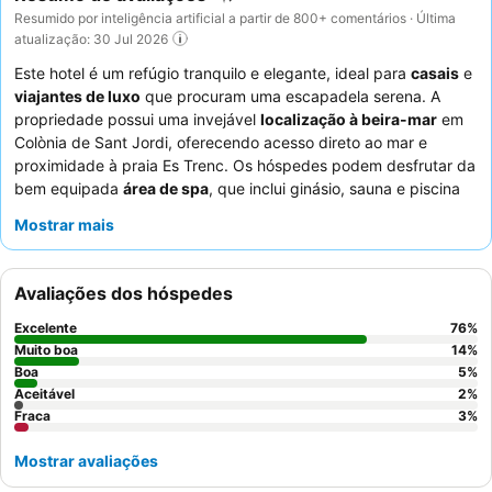
Resumido por inteligência artificial a partir de 800+ comentários · Última
atualização: 30 Jul 2026
Este hotel é um refúgio tranquilo e elegante, ideal para
casais
e
viajantes de luxo
que procuram uma escapadela serena. A
propriedade possui uma invejável
localização à beira-mar
em
Colònia de Sant Jordi, oferecendo acesso direto ao mar e
proximidade à praia Es Trenc. Os hóspedes podem desfrutar da
bem equipada
área de spa
, que inclui ginásio, sauna e piscina
interior para relaxamento máximo. O
staff
atencioso e
Mostrar mais
profissional recebe elogios constantes, e o
excecional buffet de
pequeno-almoço
com produtos frescos, locais e artesanais é
um destaque. Para uma experiência verdadeiramente especial,
Avaliações dos hóspedes
considere reservar um quarto com piscina privada ou cama de
dia.
Excelente
76
%
Muito boa
14
%
Boa
5
%
Aceitável
2
%
Fraca
3
%
Mostrar avaliações