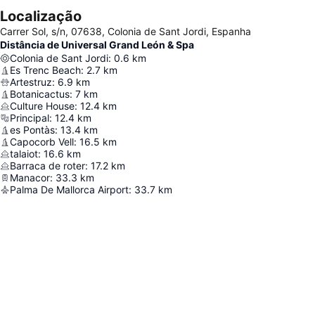
Localização
Carrer Sol, s/n, 07638, Colonia de Sant Jordi, Espanha
Distância de Universal Grand León & Spa
Colonia de Sant Jordi
:
0.6
km
Es Trenc Beach
:
2.7
km
Artestruz
:
6.9
km
Botanicactus
:
7
km
Culture House
:
12.4
km
Principal
:
12.4
km
es Pontàs
:
13.4
km
Capocorb Vell
:
16.5
km
talaiot
:
16.6
km
Barraca de roter
:
17.2
km
Manacor
:
33.3
km
Palma De Mallorca Airport
:
33.7
km