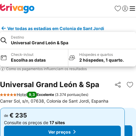
Favoritos
Iniciar
Me
Ver todas as estadias em Colonia de Sant Jordi
Destino
Universal Grand León & Spa
Check-in/out
Hóspedes e quartos
Escolha as datas
2 hóspedes, 1 quarto.
Como os pagamentos influenciam os resultados
Universal Grand León & Spa
Partilhar
Ad
Hotel
9,3
Excelente
(
3.374 pontuações
)
5 Estrelas
Carrer Sol, s/n, 07638, Colonia de Sant Jordi, Espanha
€ 235
€ 235
de
de
Consulte os preços de
17 sites
Consulte os preços de
17 sites
Ver preços
Ver preços