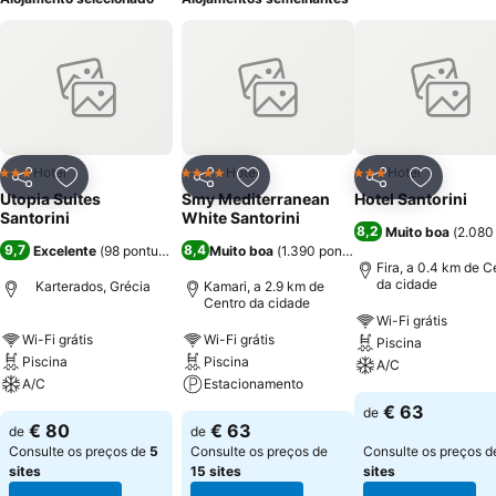
Hotel
Hotel
Hotel
3 Estrelas
4 Estrelas
3 Estrelas
Partilhar
Adicionar aos favoritos
Partilhar
Adicionar aos favoritos
Partilhar
Adicionar
Utopia Suites
Smy Mediterranean
Hotel Santorini
Santorini
White Santorini
8,2
Muito boa
(
2.080
9,7
8,4
Excelente
(
98 pontuações
)
Muito boa
(
1.390 pontuações
)
Fira, a 0.4 km de C
da cidade
Karterados, Grécia
Kamari, a 2.9 km de
Centro da cidade
Wi-Fi grátis
Wi-Fi grátis
Wi-Fi grátis
Piscina
Piscina
Piscina
A/C
A/C
Estacionamento
€ 63
de
€ 80
€ 63
de
de
Consulte os preços de
5
Consulte os preços de
Consulte os preços 
sites
15 sites
sites