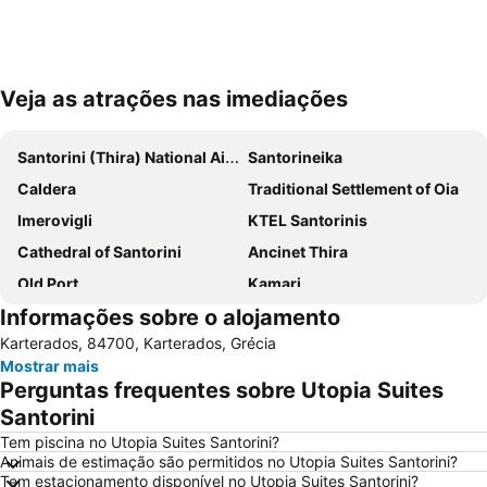
Veja as atrações nas imediações
Ampliar mapa
Santorini (Thira) National Airport
Santorineika
Caldera
Traditional Settlement of Oia
Imerovigli
KTEL Santorinis
Cathedral of Santorini
Ancinet Thira
Old Port
Kamari
Informações sobre o alojamento
Perissa Beach
Armeni
Karterados, 84700, Karterados, Grécia
Kokkini Paralia - Red Beach
Mylopotas Beach
Mostrar mais
Traditional Settlement of Thira
Monolithos Beach
Perguntas frequentes sobre Utopia Suites
Athinios Fery Port
Spiaggia di Perivolos
Santorini
Tem piscina no Utopia Suites Santorini?
Animais de estimação são permitidos no Utopia Suites Santorini?
Tem estacionamento disponível no Utopia Suites Santorini?