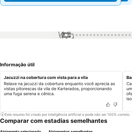
1 / 64
Informação útil
Jacuzzi na cobertura com vista para a vila
Ba
Relaxe na jacuzzi da cobertura enquanto você aprecia as
Ca
vistas pitorescas da vila de Karterados, proporcionando
um
uma fuga serena e cênica.
of
is
Este resumo foi criado por inteligência artificial e pode não ser 100% correto.
Comparar com estadias semelhantes
Alojamento selecionado
Alojamentos semelhantes