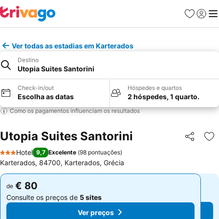
Favoritos
Iniciar
Me
Ver todas as estadias em Karterados
Destino
Utopia Suites Santorini
Check-in/out
Hóspedes e quartos
Escolha as datas
2 hóspedes, 1 quarto.
Como os pagamentos influenciam os resultados
Utopia Suites Santorini
Partilhar
Ad
Hotel
9,7
Excelente
(
98 pontuações
)
3 Estrelas
Karterados, 84700, Karterados, Grécia
€ 80
€ 80
de
de
Consulte os preços de
5 sites
Consulte os preços de
5 sites
Ver preços
Ver preços