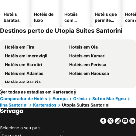
Hotéis
Hotéis de
Hotéis
Hotéis que
Hoté
baratos
luxo
com
permitem
com 
piscinas
animais
Destinos perto de Utopia Suites Santorini
Hotéis em Fira
Hotéis em Oia
Hotéis em Imerovigli
Hotéis em Kamari
Hotéis em Akrotiri
Hotéis em Perissa
Hotéis em Adamas
Hotéis em Naoussa
Hotéis em Parikia
Ver todas as estadias em Karterados
Comparador de Hotéis
Europa
Grécia
Sul do Mar Egeu
Ilha Santorini
Karterados
Utopia Suites Santorini
Facebook
Twitter
Insta
Yo
Selecione o seu país