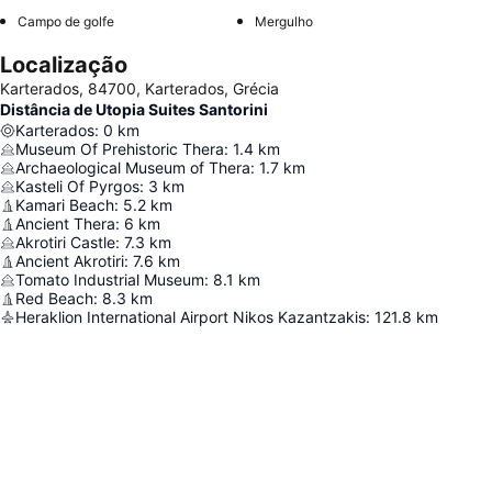
Campo de golfe
Mergulho
Localização
Karterados, 84700, Karterados, Grécia
Distância de Utopia Suites Santorini
Karterados
:
0
km
Museum Of Prehistoric Thera
:
1.4
km
Archaeological Museum of Thera
:
1.7
km
Kasteli Of Pyrgos
:
3
km
Kamari Beach
:
5.2
km
Ancient Thera
:
6
km
Akrotiri Castle
:
7.3
km
Ancient Akrotiri
:
7.6
km
Tomato Industrial Museum
:
8.1
km
Red Beach
:
8.3
km
Heraklion International Airport Nikos Kazantzakis
:
121.8
km