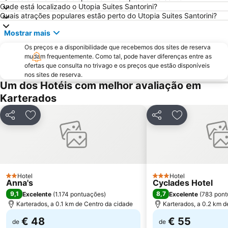
Onde está localizado o Utopia Suites Santorini?
Quais atrações populares estão perto do Utopia Suites Santorini?
Mostrar mais
Os preços e a disponibilidade que recebemos dos sites de reserva
mudam frequentemente. Como tal, pode haver diferenças entre as
ofertas que consulta no trivago e os preços que estão disponíveis
nos sites de reserva.
Um dos Hotéis com melhor avaliação em
Karterados
Partilhar
Adicionar aos favoritos
Partilhar
Adicionar aos
Hotel
Hotel
2 Estrelas
3 Estrelas
Anna's
Cyclades Hotel
9,1
8,7
Excelente
(
1.174 pontuações
)
Excelente
(
783 pont
Karterados, a 0.1 km de Centro da cidade
Karterados, a 0.2 km d
€ 48
€ 55
de
de