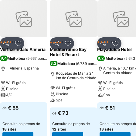
Hotel
Hotel
Hotel
4 Estrelas
4 Estrelas
4 Estrelas
Partilhar
Adicionar aos favoritos
Partilhar
Adicionar aos favoritos
Partilhar
Adicionar
Vértice Indalo Almería
Mediterraneo Bay
Playadulce Hotel
Hotel & Resort
8,4
8,2
Muito boa
(
9.667 pontuações
)
Muito boa
(
5.643
8,2
Muito boa
(
6.739 pontuações
)
Almeria, Espanha
Almeria, a 10.7 km 
Centro da cidade
Roquetas de Mar, a 2.1
km de Centro da cidade
Wi-Fi grátis
Wi-Fi grátis
Wi-Fi grátis
Piscina
Piscina
Piscina
A/C
Spa
Spa
€ 55
€ 51
de
de
€ 73
de
Consulte os preços de
Consulte os preços de
Consulte os preços d
18 sites
12 sites
13 sites