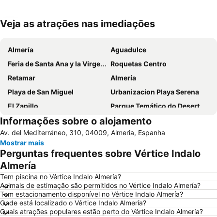
Veja as atrações nas imediações
Ampliar mapa
Almería
Aguadulce
Feria de Santa Ana y la Virgen del Carmen
Roquetas Centro
Retamar
Almería
Playa de San Miguel
Urbanizacion Playa Serena
El Zapillo
Parque Temático do Deserto de Tabernas
Informações sobre o alojamento
Playa de los Genoveses
Parque Natural Cabo de Gata
Av. del Mediterráneo, 310, 04009, Almeria, Espanha
Urbanización Roquetas de Mar
Monsúl
Mostrar mais
Palacio Municipal de los Juegos Mediterráneos
Puerto de Roquetas de Mar
Perguntas frequentes sobre Vértice Indalo
Balerma
Tagarete
Almería
San Telmo
Zapillo
Tem piscina no Vértice Indalo Almería?
Animais de estimação são permitidos no Vértice Indalo Almería?
Agua Amarga
Los Almendros
Tem estacionamento disponível no Vértice Indalo Almería?
Onde está localizado o Vértice Indalo Almería?
Torrecárdenas
El Faro
Quais atrações populares estão perto do Vértice Indalo Almería?