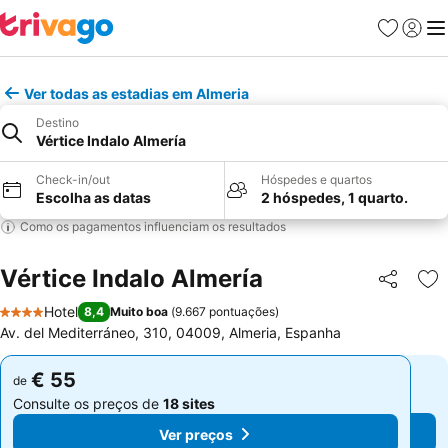
Favoritos
Iniciar
Me
Ver todas as estadias em Almeria
Destino
Vértice Indalo Almería
Check-in/out
Hóspedes e quartos
Escolha as datas
2 hóspedes, 1 quarto.
Como os pagamentos influenciam os resultados
Vértice Indalo Almería
Partilhar
Ad
Hotel
8,4
Muito boa
(
9.667 pontuações
)
4 Estrelas
Av. del Mediterráneo, 310, 04009, Almeria, Espanha
€ 55
€ 55
de
de
Consulte os preços de
18 sites
Consulte os preços de
18 sites
Ver preços
Ver preços