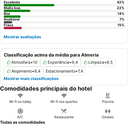
Excelente
42
%
Muito boa
22
%
Boa
14
%
Aceitável
7
%
Fraca
15
%
Mostrar avaliações
Classificação acima da média para Almeria
Atmosfera
•
10
Experiência
•
9,4
Limpeza
•
8,5
Alojamento
•
8,4
Estacionamento
•
7,4
Mostrar mais classificações
Comodidades principais do hotel
Wi-fi no lobby
Wi-fi nos quartos
Piscina
A/C
Restaurante
Ginásio
Todas as comodidades