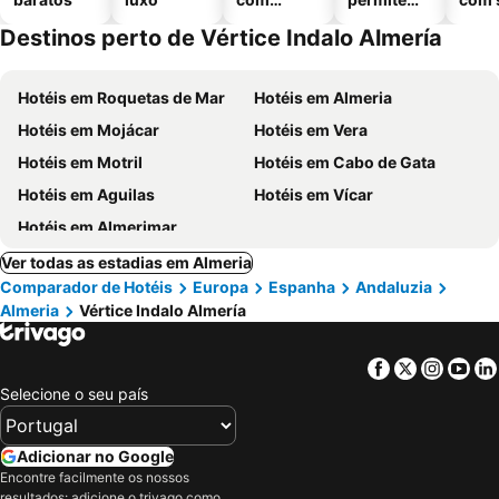
piscinas
animais
Destinos perto de Vértice Indalo Almería
Hotéis em Roquetas de Mar
Hotéis em Almeria
Hotéis em Mojácar
Hotéis em Vera
Hotéis em Motril
Hotéis em Cabo de Gata
Hotéis em Aguilas
Hotéis em Vícar
Hotéis em Almerimar
Ver todas as estadias em Almeria
Comparador de Hotéis
Europa
Espanha
Andaluzia
Almeria
Vértice Indalo Almería
Facebook
Twitter
Insta
Yo
Selecione o seu país
Adicionar no Google
Encontre facilmente os nossos
resultados: adicione o trivago como