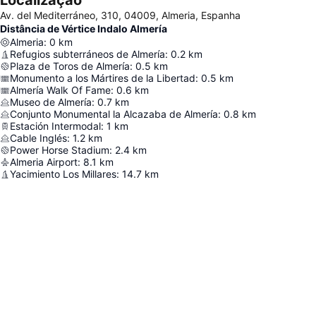
Localização
Av. del Mediterráneo, 310, 04009, Almeria, Espanha
Distância de Vértice Indalo Almería
Almeria
:
0
km
Refugios subterráneos de Almería
:
0.2
km
Plaza de Toros de Almería
:
0.5
km
Monumento a los Mártires de la Libertad
:
0.5
km
Almería Walk Of Fame
:
0.6
km
Museo de Almería
:
0.7
km
Conjunto Monumental la Alcazaba de Almería
:
0.8
km
Estación Intermodal
:
1
km
Cable Inglés
:
1.2
km
Power Horse Stadium
:
2.4
km
Almeria Airport
:
8.1
km
Yacimiento Los Millares
:
14.7
km