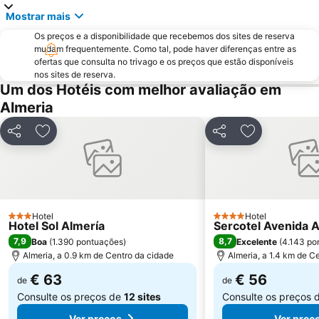
El Puerto-Las Lomas
San Miguel de Cabo de Gata
Mostrar mais
Las Marinas-El Solanillo
Punta Entinas - Sabinar
Os preços e a disponibilidade que recebemos dos sites de reserva
Puerto Deportivo Almerimar
mudam frequentemente. Como tal, pode haver diferenças entre as
ofertas que consulta no trivago e os preços que estão disponíveis
nos sites de reserva.
Um dos Hotéis com melhor avaliação em
Almeria
Partilhar
Adicionar aos favoritos
Partilhar
Adicionar aos
Hotel
Hotel
3 Estrelas
4 Estrelas
Hotel Sol Almería
Sercotel Avenida 
7,9
8,7
Boa
(
1.390 pontuações
)
Excelente
(
4.143 po
Almeria, a 0.9 km de Centro da cidade
Almeria, a 1.4 km de C
€ 63
€ 56
de
de
Consulte os preços de
12 sites
Consulte os preços 
Ver preços
Ver preç