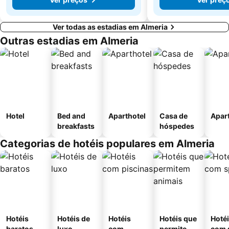
Ver todas as estadias em Almeria
Outras estadias em Almeria
Hotel
Bed and
Aparthotel
Casa de
Apar
breakfasts
hóspedes
Categorias de hotéis populares em Almeria
Hotéis
Hotéis de
Hotéis
Hotéis que
Hoté
baratos
luxo
com
permitem
com 