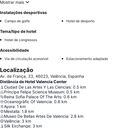
Mostrar mais
Instalações desportivas
Campo de golfe
Hotel de desporto
Tema/tipo de hotel
Hotel de congressos
Acessibilidade
Via de circulação acessível
Estacionamento adaptado
Localização
Av. de França, 33, 46023, Valência, Espanha
Distância de Hotel Valencia Center
Ciudad De Las Artes Y Las Ciencias
:
0.5
km
Príncipe Felipe Science Museum
:
0.5
km
Reina Sofia Palace Of The Arts
:
0.6
km
Oceanogràfic Of Valencia
:
0.8
km
Ayora
:
1
km
Mestalla
:
1.8
km
Museo De Bellas Artes De Valencia
:
2.8
km
Valência
:
3
km
Silk Exchange
:
3
km