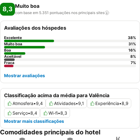
Muito boa
8,3
com base em 5.351 pontuações nos principais
sites
Avaliações dos hóspedes
Excelente
38
%
Muito boa
31
%
Boa
16
%
Aceitável
8
%
Fraca
7
%
Mostrar avaliações
Classificação acima da média para Valência
Atmosfera
•
9,4
Atividades
•
9,1
Experiência
•
8,9
Serviço
•
8,4
Wi-fi
•
8,3
Mostrar mais classificações
Comodidades principais do hotel