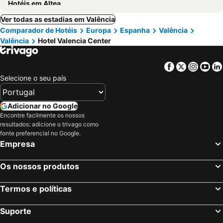
Hotéis em Altea
Ver todas as estadias em Valência
Comparador de Hotéis
Europa
Espanha
Valência
Valência
Hotel Valencia Center
Facebook
Twitter
Insta
Yo
Selecione o seu país
Adicionar no Google
Encontre facilmente os nossos
resultados: adicione o trivago como
fonte preferencial no Google.
Empresa
Os nossos produtos
Termos e políticas
Suporte