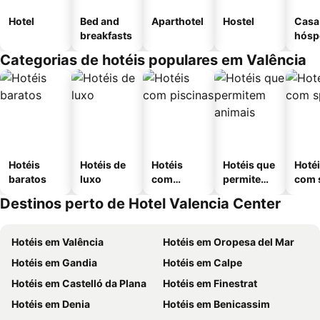
Hotel
Bed and
Aparthotel
Hostel
Casa
breakfasts
hósp
Categorias de hotéis populares em Valência
Hotéis
Hotéis de
Hotéis
Hotéis que
Hoté
baratos
luxo
com
permitem
com 
piscinas
animais
Destinos perto de Hotel Valencia Center
Hotéis em Valência
Hotéis em Oropesa del Mar
Hotéis em Gandia
Hotéis em Calpe
Hotéis em Castelló da Plana
Hotéis em Finestrat
Hotéis em Denia
Hotéis em Benicassim