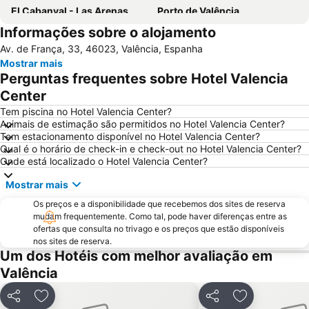
El Cabanyal - Las Arenas
Porto de Valência
Informações sobre o alojamento
Circuit Ricardo Tormo
Bairro histórico
Av. de França, 33, 46023, Valência, Espanha
Catedral de Valencia
Eixample
Mostrar mais
L'Oceanogràfic
Entradas Oceanografic Ciudad de las Artes
Perguntas frequentes sobre Hotel Valencia
Mercado Central
Metrô de Valência
Center
De la Patacona
Racó de Mar
Tem piscina no Hotel Valencia Center?
Animais de estimação são permitidos no Hotel Valencia Center?
El Saler
Palau de Congressos València
Tem estacionamento disponível no Hotel Valencia Center?
Qual é o horário de check-in e check-out no Hotel Valencia Center?
Norte
Puerto Sagunto
Onde está localizado o Hotel Valencia Center?
Quatre Carreres
Camins al Grau
Mostrar mais
Malilla
Mestalla Camp del Valencia
Os preços e a disponibilidade que recebemos dos sites de reserva
Port Saplaya Sur
Cap Blanc
mudam frequentemente. Como tal, pode haver diferenças entre as
ofertas que consulta no trivago e os preços que estão disponíveis
Museu das Ciências Príncipe Felipe
La Punta
nos sites de reserva.
9 d'Octubre
Benimaclet
Um dos Hotéis com melhor avaliação em
Valência
Calle de Colón
Jardin Botànico
Pinedo
Torrefiel
Partilhar
Adicionar aos favoritos
Partilhar
Adicionar aos