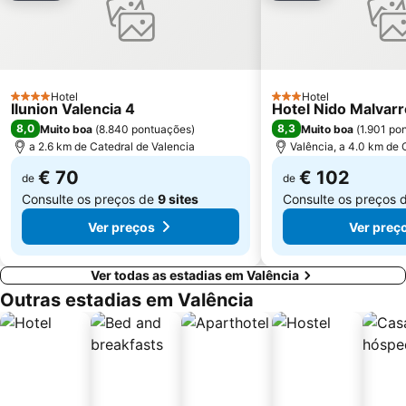
L'Umbracle
Cabañal - Cañamelar
Las Fallas
Extramurs
Corte Inglés Avenida de Francia
Calle Jorge Juan
Exposició
Calle Don Juan de Austria
Hotel
Hotel
4 Estrelas
3 Estrelas
Ilunion Valencia 4
Turia River Gardens - Gulliver Park
Sant Antoni
Hotel Nido Malvar
8,0
8,3
Muito boa
(
8.840 pontuações
)
Muito boa
(
1.901 po
Patraix
Campanar
a 2.6 km de Catedral de Valencia
Valência, a 4.0 km de 
€ 70
€ 102
de
de
Consulte os preços de
9 sites
Consulte os preços 
Ver preços
Ver preç
Ver todas as estadias em Valência
Outras estadias em Valência