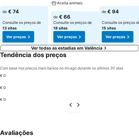
Aceita animais
Ver preços
Ver preços
€ 74
€ 94
de
de
Ver preços
€ 66
de
Consulte os preços de
Consulte os preços de
Consulte os preços d
13 sites
18 sites
15 sites
Ver preços
Ver preços
Ver preços
Ver todas as estadias em Valência
Tendência dos preços
Com base nos preços mais baixos no trivago durante os últimos 30 dias
€ 0
€ 0
€ 0
Avaliações