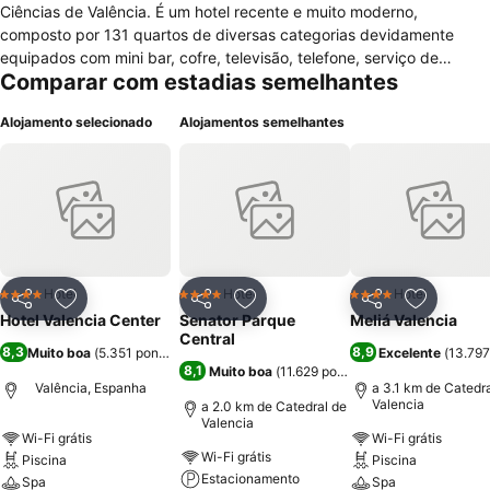
Ciências de Valência. É um hotel recente e muito moderno,
composto por 131 quartos de diversas categorias devidamente
equipados com mini bar, cofre, televisão, telefone, serviço de
Comparar com estadias semelhantes
despertar, área de estar, ar condicionado, aquecimento, casa de
banho com banheira, duche, secador de cabelo e artigos de higiene
Alojamento selecionado
Alojamentos semelhantes
pessoal, tv satélite, internet e mesa de escritório. No seu magnífico
interior também encontrará restaurante, bar, recepção com jornais e
revistas, jardins, oportunidade de optar por quartos para não
fumadores, elevador, cofre, sala de bagagem, ambiente gay
friendly, serviços de quarto, centro financeiro, salão de conferências
para reuniões, condições para receber crianças e bebés,
lavandaria, engomadeira, suíte nupcial, quartos VIP, oportunidade
de alugar viatura e estacionamento privado pago. Aqui também
Hotel
Hotel
Hotel
4 Estrelas
4 Estrelas
4 Estrelas
Partilhar
Adicionar aos favoritos
Partilhar
Adicionar aos favoritos
Partilhar
Adicionar
encontrará oportunidade de fazer sauna, exercitar em seu centro
Hotel Valencia Center
Senator Parque
Meliá Valencia
fitness e passar bons momentos de lazer na sua agradável piscina
Central
8,3
8,9
Muito boa
(
5.351 pontuações
)
Excelente
(
13.797
exterior. Hotel ideal para ficar alojado na visita a esta bonita cidade
8,1
Muito boa
(
11.629 pontuações
)
com muitas praias e outras atracções.
Valência, Espanha
a 3.1 km de Catedr
Valencia
a 2.0 km de Catedral de
Valencia
Wi-Fi grátis
Wi-Fi grátis
Wi-Fi grátis
Piscina
Piscina
Estacionamento
Spa
Spa