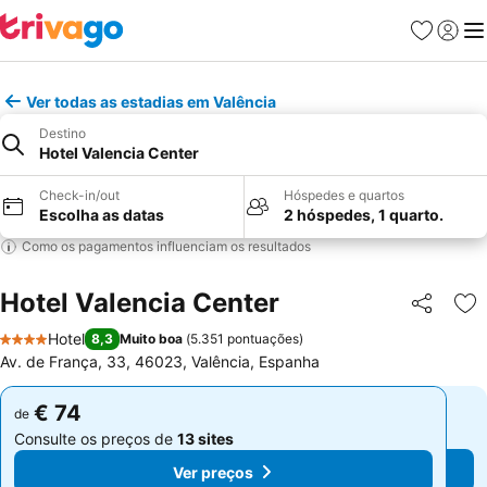
Favoritos
Iniciar
Me
Ver todas as estadias em Valência
Destino
Hotel Valencia Center
Check-in/out
Hóspedes e quartos
Escolha as datas
2 hóspedes, 1 quarto.
Como os pagamentos influenciam os resultados
Hotel Valencia Center
Partilhar
Ad
Hotel
8,3
Muito boa
(
5.351 pontuações
)
4 Estrelas
Av. de França, 33, 46023, Valência, Espanha
€ 74
€ 74
de
de
Consulte os preços de
13 sites
Consulte os preços de
13 sites
Ver preços
Ver preços