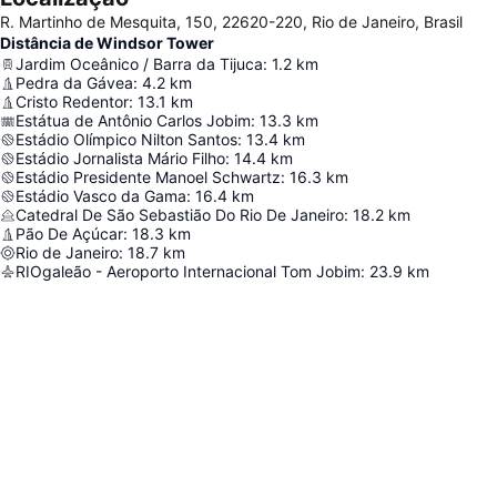
R. Martinho de Mesquita, 150, 22620-220, Rio de Janeiro, Brasil
Distância de Windsor Tower
Jardim Oceânico / Barra da Tijuca
:
1.2
km
Pedra da Gávea
:
4.2
km
Cristo Redentor
:
13.1
km
Estátua de Antônio Carlos Jobim
:
13.3
km
Estádio Olímpico Nilton Santos
:
13.4
km
Estádio Jornalista Mário Filho
:
14.4
km
Estádio Presidente Manoel Schwartz
:
16.3
km
Estádio Vasco da Gama
:
16.4
km
Catedral De São Sebastião Do Rio De Janeiro
:
18.2
km
Pão De Açúcar
:
18.3
km
Rio de Janeiro
:
18.7
km
RIOgaleão - Aeroporto Internacional Tom Jobim
:
23.9
km