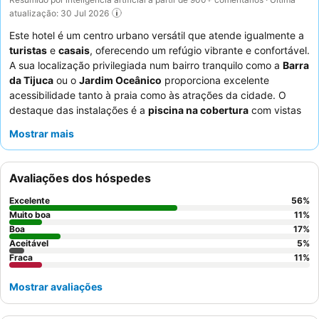
atualização: 30 Jul 2026
Este hotel é um centro urbano versátil que atende igualmente a
turistas
e
casais
, oferecendo um refúgio vibrante e confortável.
A sua localização privilegiada num bairro tranquilo como a
Barra
da Tijuca
ou o
Jardim Oceânico
proporciona excelente
acessibilidade tanto à praia como às atrações da cidade. O
destaque das instalações é a
piscina na cobertura
com vistas
incríveis, perfeita para relaxar após um dia de exploração. Os
Mostrar mais
hóspedes elogiam consistentemente os funcionários atenciosos
e prestativos, e o
buffet de pequeno-almoço
recebe altas
classificações pela sua vasta variedade e qualidade. Para uma
Avaliações dos hóspedes
experiência aprimorada, considere aproveitar o
passeio pela
cidade
altamente recomendado e promovido na receção.
Excelente
56
%
Muito boa
11
%
Boa
17
%
Aceitável
5
%
Fraca
11
%
Mostrar avaliações