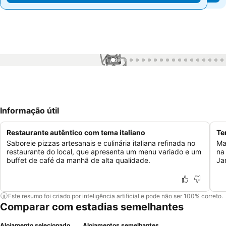
1 / 37
Informação útil
Restaurante autêntico com tema italiano
Te
Saboreie pizzas artesanais e culinária italiana refinada no
Ma
restaurante do local, que apresenta um menu variado e um
na
buffet de café da manhã de alta qualidade.
Ja
Este resumo foi criado por inteligência artificial e pode não ser 100% correto.
Comparar com estadias semelhantes
Alojamento selecionado
Alojamentos semelhantes