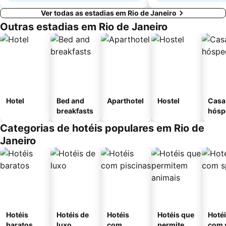
Ver todas as estadias em Rio de Janeiro
Outras estadias em Rio de Janeiro
Hotel
Bed and
Aparthotel
Hostel
Casa
breakfasts
hósp
Categorias de hotéis populares em Rio de
Janeiro
Hotéis
Hotéis de
Hotéis
Hotéis que
Hoté
baratos
luxo
com
permitem
com 