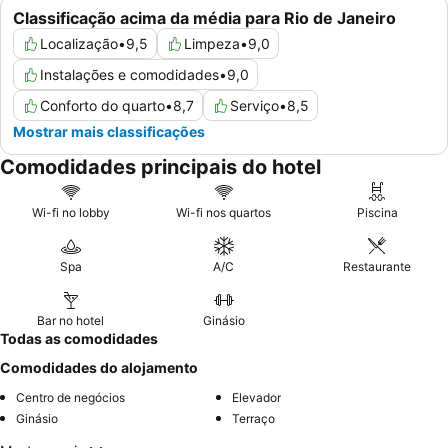
Classificação acima da média para Rio de Janeiro
Localização
•
9,5
Limpeza
•
9,0
Instalações e comodidades
•
9,0
Conforto do quarto
•
8,7
Serviço
•
8,5
Mostrar mais classificações
Comodidades principais do hotel
Wi-fi no lobby
Wi-fi nos quartos
Piscina
Spa
A/C
Restaurante
Bar no hotel
Ginásio
Todas as comodidades
Comodidades do alojamento
Centro de negócios
Elevador
Ginásio
Terraço