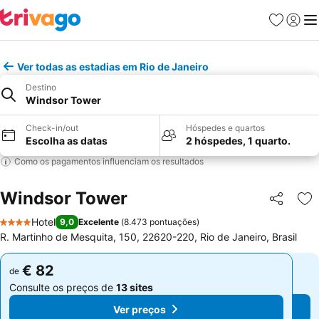
Favoritos
Iniciar
Me
Ver todas as estadias em Rio de Janeiro
Destino
Windsor Tower
Check-in/out
Hóspedes e quartos
Escolha as datas
2 hóspedes, 1 quarto.
Como os pagamentos influenciam os resultados
Windsor Tower
Partilhar
Ad
Hotel
9,0
Excelente
(
8.473 pontuações
)
4 Estrelas
R. Martinho de Mesquita, 150, 22620-220, Rio de Janeiro, Brasil
€ 82
€ 82
de
de
Consulte os preços de
13 sites
Consulte os preços de
13 sites
Ver preços
Ver preços