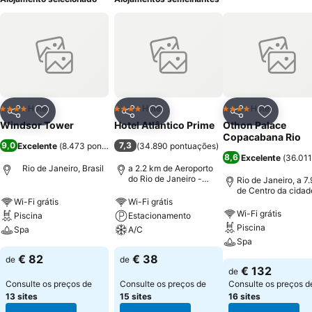
Hotel
Hotel
Hotel
4 Estrelas
4 Estrelas
4 Estrelas
Partilhar
Adicionar aos favoritos
Partilhar
Adicionar aos favoritos
Partilhar
Adicionar
Windsor Tower
Hotel Atlântico Prime
Othon Palace
Copacabana Rio
9,0
7,3
Excelente
(
8.473 pontuações
)
(
34.890 pontuações
)
8,6
Excelente
(
36.011
Rio de Janeiro, Brasil
a 2.2 km de Aeroporto
do Rio de Janeiro -
Rio de Janeiro, a 7
Santos Dumont
de Centro da cidad
Wi-Fi grátis
Wi-Fi grátis
Wi-Fi grátis
Piscina
Estacionamento
Piscina
Spa
A/C
Spa
€ 82
€ 38
de
de
€ 132
de
Consulte os preços de
Consulte os preços de
Consulte os preços d
13 sites
15 sites
16 sites