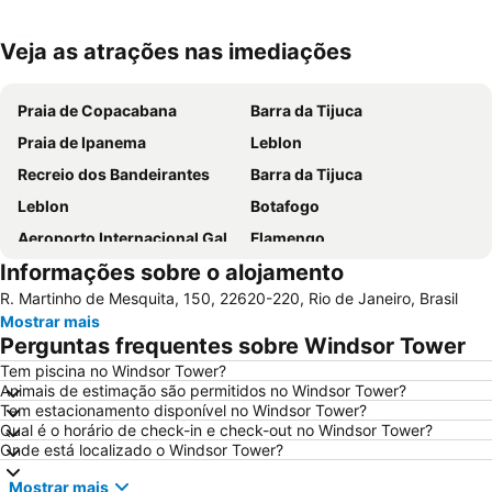
Veja as atrações nas imediações
Ampliar mapa
Praia de Copacabana
Barra da Tijuca
Praia de Ipanema
Leblon
Recreio dos Bandeirantes
Barra da Tijuca
Leblon
Botafogo
Aeroporto Internacional Galeão - Antônio Carlos Jobim
Flamengo
Informações sobre o alojamento
Lapa
Aeroporto do Rio de Janeiro - Santos Dumont
R. Martinho de Mesquita, 150, 22620-220, Rio de Janeiro, Brasil
Arpoador
Catete
Mostrar mais
Parque Olímpico
Avenida Atlântica
Perguntas frequentes sobre Windsor Tower
Centro
Rock in Rio - Cidade do Rock
Tem piscina no Windsor Tower?
Animais de estimação são permitidos no Windsor Tower?
Praia do Leme
Consulado Geral dos Estados Unidos
Tem estacionamento disponível no Windsor Tower?
Estádio Mário Filho ou Maracanã
Laranjeiras
Qual é o horário de check-in e check-out no Windsor Tower?
Onde está localizado o Windsor Tower?
Praia do Recreio
Praia de Icaraí
Mostrar mais