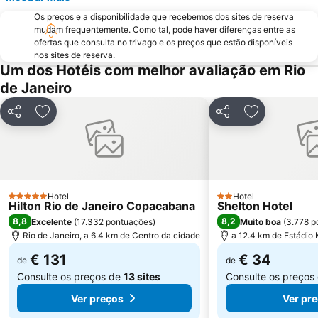
Leme
Glória
Os preços e a disponibilidade que recebemos dos sites de reserva
Terminal Rodoviário Novo Rio
Praia do Flamengo
mudam frequentemente. Como tal, pode haver diferenças entre as
Ilha de Paquetá
Praia de São Conrado
ofertas que consulta no trivago e os preços que estão disponíveis
nos sites de reserva.
Rio Centro
Santa Teresa
Um dos Hotéis com melhor avaliação em Rio
Riocentro Convention Centre
Urca
de Janeiro
Corcovado - Cristo Redentor
Arcos da Lapa
Partilhar
Adicionar aos favoritos
Partilhar
Adicionar ao
Centro Olímpico de Tênis
Norte Shopping
Praia de Itacoatiara
Sambódromo
Praia de Camboinhas
Praia de Botafogo
Praia do Pepê
Jockey Club Brasileiro - Hipódromo da Gávea
Hotel
Hotel
5 Estrelas
2 Estrelas
Hilton Rio de Janeiro Copacabana
Shelton Hotel
Jardim Botânico
Central do Brasil
8,8
8,2
Excelente
(
17.332 pontuações
)
Muito boa
(
3.778 p
AquaRio
Voo de Asa Delta
Rio de Janeiro, a 6.4 km de Centro da cidade
a 12.4 km de Estádio
Engenhão
Maracanã Metro Station
€ 131
€ 34
de
de
Consulte os preços de
13 sites
Consulte os preços
Ver preços
Ver pr