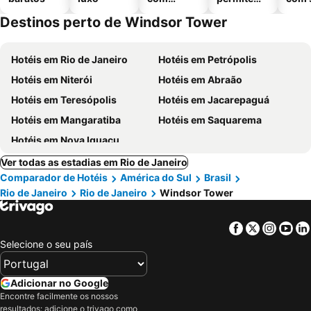
piscinas
animais
Destinos perto de Windsor Tower
Hotéis em Rio de Janeiro
Hotéis em Petrópolis
Hotéis em Niterói
Hotéis em Abraão
Hotéis em Teresópolis
Hotéis em Jacarepaguá
Hotéis em Mangaratiba
Hotéis em Saquarema
Hotéis em Nova Iguaçu
Ver todas as estadias em Rio de Janeiro
Comparador de Hotéis
América do Sul
Brasil
Rio de Janeiro
Rio de Janeiro
Windsor Tower
Facebook
Twitter
Insta
Yo
Selecione o seu país
Adicionar no Google
Encontre facilmente os nossos
resultados: adicione o trivago como