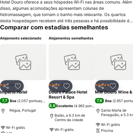
Hotel Douro oferece a seus hóspedes Wi-Fi nas áreas comuns. Além
disso, algumas acomodações apresentam colunas de
hidromassagem, que tornam o banho mais relaxante. Os quartos
desta hospedagem recebem até três pessoas e há possibilidade de
Comparar com estadias semelhantes
se acrescentar um berço. As unidades são equipadas com cofre,
secador de cabelos, ar-condicionado e televisão. Quem faz questão
Alojamento selecionado
Alojamentos semelhantes
de se exercitar pode utilizar a academia do local, e para que os
turistas possam interagir e relaxar, uma sala de TV está à
disposição. O estacionamento é cortesia. Os restaurantes O Maleiro
e Castas e Pratos servem almoço e jantar a aproximadamente 500
metros de distância do Imperio Hotel Douro. O café da manhã está
incluso em algumas diárias. Andando, em dez minutos o viajante
chega a pontos de interesse como o Museu do Douro e a ponte de
pedestres.
Hotel
Hotel
Hotel
2 Estrelas
4 Estrelas
5 Estrelas
Partilhar
Adicionar aos favoritos
Partilhar
Adicionar aos favoritos
Partilhar
Adicionar
Imperio Hotel
Douro Palace Hotel
MW Douro Wine &
Resort & Spa
7,7
7,6
Boa
(
2.057 pontuações
)
Boa
(
2.957 pont
8,8
Excelente
(
4.962 pontuações
)
Régua, Portugal
Santa Marta de
Penaguião, a 5.3 k
Baião, a 6.3 km de
Centro da cidade
Centro da cidade
Wi-Fi grátis
Wi-Fi grátis
Wi-Fi grátis
Piscina