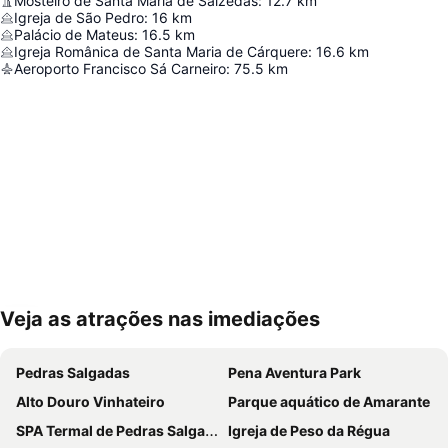
Mosteiro de Santa Maria de Salzedas
:
12.7
km
Igreja de São Pedro
:
16
km
Palácio de Mateus
:
16.5
km
Igreja Românica de Santa Maria de Cárquere
:
16.6
km
Aeroporto Francisco Sá Carneiro
:
75.5
km
Veja as atrações nas imediações
Ampliar mapa
Pedras Salgadas
Pena Aventura Park
Alto Douro Vinhateiro
Parque aquático de Amarante
SPA Termal de Pedras Salgadas
Igreja de Peso da Régua