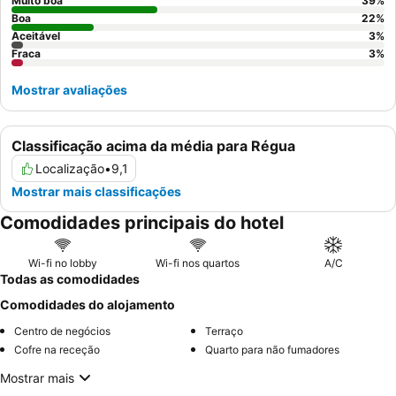
Muito boa
39
%
Boa
22
%
Aceitável
3
%
Fraca
3
%
Mostrar avaliações
Classificação acima da média para Régua
Localização
•
9,1
Mostrar mais classificações
Comodidades principais do hotel
Wi-fi no lobby
Wi-fi nos quartos
A/C
Todas as comodidades
Comodidades do alojamento
Centro de negócios
Terraço
Cofre na receção
Quarto para não fumadores
Mostrar mais