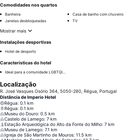
Comodidades nos quartos
Banheira
Casa de banho com chuveiro
Janelas desbloqueadas
TV
Mostrar mais
Instalações desportivas
Hotel de desporto
Características do hotel
Ideal para a comunidade LGBTQIA+
Localização
R. José Vasques Osório 364, 5050-280, Régua, Portugal
Distância de Imperio Hotel
Régua
:
0.1
km
Régua
:
0.1
km
Museu do Douro
:
0.5
km
Castelo de Lamego
:
7
km
Estação Arqueológica do Alto da Fonte do Milho
:
7
km
Museu de Lamego
:
7.1
km
Igreja de São Martinho de Mouros
:
11.5
km