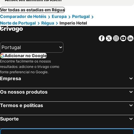
Hotéis em Mondim de Basto
Ver todas as estadias em Régua
Comparador de Hotéis
Europa
Portugal
Norte de Portugal
Régua
Imperio Hotel
Facebook
Twitter
Insta
Yo
Adicionar no Google
Encontre facilmente os nossos
resultados: adicione o trivago como
fonte preferencial no Google.
Empresa
Os nossos produtos
Termos e políticas
Suporte