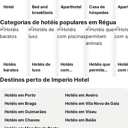
Hotel
Bed and
Aparthotel
Casa de
Apar
breakfasts
hóspedes
Categorias de hotéis populares em Régua
Hotéis
Hotéis de
Hotéis
Hotéis que
Hoté
baratos
luxo
com
permitem
com 
piscinas
animais
Destinos perto de Imperio Hotel
Hotéis em Porto
Hotéis em Aveiro
Hotéis em Braga
Hotéis em Vila Nova de Gaia
Hotéis em Guimarães
Hotéis em Viseu
Hotéis em Chaves
Hotéis em Baião