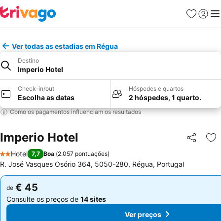
Favoritos
Iniciar
Me
Ver todas as estadias em Régua
Destino
Imperio Hotel
Check-in/out
Hóspedes e quartos
Escolha as datas
2 hóspedes, 1 quarto.
Como os pagamentos influenciam os resultados
Imperio Hotel
Partilhar
Ad
Hotel
7,7
Boa
(
2.057 pontuações
)
2 Estrelas
R. José Vasques Osório 364, 5050-280, Régua, Portugal
€ 45
€ 45
de
de
Consulte os preços de
14 sites
Consulte os preços de
14 sites
Ver preços
Ver preços