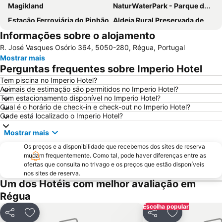
Magikland
NaturWaterPark - Parque de Diversões do Douro
Estação Ferroviária do Pinhão
Aldeia Rural Preservada de Quintandona
Informações sobre o alojamento
Aquático de Fafe
Azurara Parque Aventura
R. José Vasques Osório 364, 5050-280, Régua, Portugal
Estação Ferroviária de Régua
Igreja Matriz da Lixa
Mostrar mais
Ponte e Torre de Ucanha
Aldeia da Pena
Perguntas frequentes sobre Imperio Hotel
Cascata de Fisgas de Ermelo
Parque Natural do Alvão
Tem piscina no Imperio Hotel?
Animais de estimação são permitidos no Imperio Hotel?
Castelo de Lamego
Núcleo Ferroviário de Arco de Baúlhe
Tem estacionamento disponível no Imperio Hotel?
Mosteiro de São Pedro de Cête
Vila da Longra
Qual é o horário de check-in e check-out no Imperio Hotel?
Onde está localizado o Imperio Hotel?
Santuário de Nossa Senhora da Graça
Praia Fluvial da Folgosa
Mostrar mais
Convento e Igreja de São Gonçalo
Solar do Vinho do Porto
Os preços e a disponibilidade que recebemos dos sites de reserva
Praia Fluvial de Fornelos
Aeródromo de Viseu
mudam frequentemente. Como tal, pode haver diferenças entre as
Praia de Cepães
Aeródromo de Vila Real
ofertas que consulta no trivago e os preços que estão disponíveis
nos sites de reserva.
Dolce Vita Douro
Caldas de Carlão
Um dos Hotéis com melhor avaliação em
Miradouro de São Leonardo da Galafura
Santuário de Santo António de Mixões da Serra
Régua
Igreja de São Paulo ou Capela Nova
Aldeia de Vila Maior
Escolha popular
Partilhar
Adicionar aos favoritos
Partilhar
Adicionar aos
Igreja de São Pedro de Ferreira
Igreja Matriz do Divino Salvador