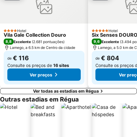
Hotel
Hotel
4 Estrelas
5 Estrelas
Vila Gale Collection Douro
Six Senses DOURO
8,8
9,6
Excelente
(
2.681 pontuações
)
Excelente
(
3.494 po
Lamego, a 6.5 km de Centro da cidade
Lamego, a 5.0 km de C
€ 116
€ 804
de
de
Consulte os preços de
16 sites
Consulte os preços 
Ver preços
Ver preç
Ver todas as estadias em Régua
Outras estadias em Régua