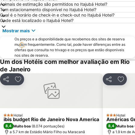
Animais de estimação são permitidos no Itajubá Hotel?
Praia do Leme
Consulado Geral dos Estados Unidos
Tem estacionamento disponível no Itajubá Hotel?
Estádio Mário Filho ou Maracanã
Laranjeiras
Qual é o horário de check-in e check-out no Itajubá Hotel?
Onde está localizado o Itajubá Hotel?
Praia do Recreio
Praia de Icaraí
Mostrar mais
Leme
Glória
Os preços e a disponibilidade que recebemos dos sites de reserva
Terminal Rodoviário Novo Rio
Praia do Flamengo
mudam frequentemente. Como tal, pode haver diferenças entre as
Ilha de Paquetá
Praia de São Conrado
ofertas que consulta no trivago e os preços que estão disponíveis
nos sites de reserva.
Rio Centro
Santa Teresa
Um dos Hotéis com melhor avaliação em Rio
Urca
Riocentro Convention Centre
de Janeiro
Corcovado - Cristo Redentor
Arcos da Lapa
Partilhar
Adicionar aos favoritos
Partilhar
Adicio
Centro Olímpico de Tênis
Norte Shopping
Praia de Itacoatiara
Sambódromo
Praia de Camboinhas
Praia de Botafogo
Jockey Club Brasileiro - Hipódromo da Gávea
Praia do Pepê
Hotel
Hotel
3 Estrelas
3 Estrelas
ibis budget Rio de Janeiro Nova America
Américas G
Palácio de Cristal
Jardim Botânico
8,4
8,4
Muito boa
(
8.074 pontuações
)
Muito boa
Central do Brasil
AquaRio
a 5.7 km de Estádio Mário Filho ou Maracanã
a 1.9 km de 