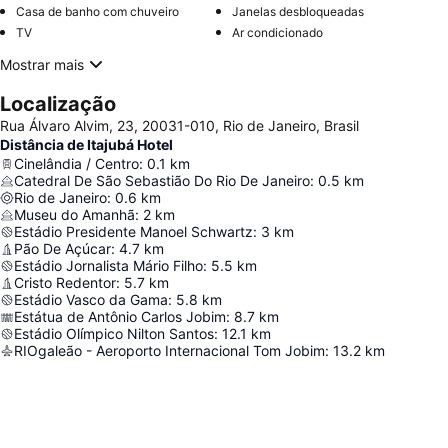
Casa de banho com chuveiro
Janelas desbloqueadas
TV
Ar condicionado
Mostrar mais
Localização
Rua Álvaro Alvim, 23, 20031-010, Rio de Janeiro, Brasil
Distância de Itajubá Hotel
Cinelândia / Centro
:
0.1
km
Catedral De São Sebastião Do Rio De Janeiro
:
0.5
km
Rio de Janeiro
:
0.6
km
Museu do Amanhã
:
2
km
Estádio Presidente Manoel Schwartz
:
3
km
Pão De Açúcar
:
4.7
km
Estádio Jornalista Mário Filho
:
5.5
km
Cristo Redentor
:
5.7
km
Estádio Vasco da Gama
:
5.8
km
Estátua de Antônio Carlos Jobim
:
8.7
km
Estádio Olímpico Nilton Santos
:
12.1
km
RIOgaleão - Aeroporto Internacional Tom Jobim
:
13.2
km