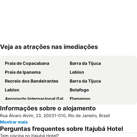
Veja as atrações nas imediações
Ampliar mapa
Praia de Copacabana
Barra da Tijuca
Praia de Ipanema
Leblon
Recreio dos Bandeirantes
Barra da Tijuca
Leblon
Botafogo
Aeroporto Internacional Galeão - Antônio Carlos Jobim
Flamengo
Informações sobre o alojamento
Lapa
Aeroporto do Rio de Janeiro - Santos Dumont
Rua Álvaro Alvim, 23, 20031-010, Rio de Janeiro, Brasil
Arpoador
Catete
Mostrar mais
Parque Olímpico
Avenida Atlântica
Perguntas frequentes sobre Itajubá Hotel
Centro
Rock in Rio - Cidade do Rock
Tem piscina no Itajubá Hotel?