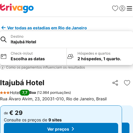
Favoritos
Iniciar
Me
Ver todas as estadias em Rio de Janeiro
Destino
Itajubá Hotel
Check-in/out
Hóspedes e quartos
Escolha as datas
2 hóspedes, 1 quarto.
Como os pagamentos influenciam os resultados
Itajubá Hotel
Partilhar
Ad
Hotel
7,7
Boa
(
12.984 pontuações
)
3 Estrelas
Rua Álvaro Alvim, 23, 20031-010, Rio de Janeiro, Brasil
€ 29
€ 29
de
de
Consulte os preços de
9 sites
Consulte os preços de
9 sites
Ver preços
Ver preços