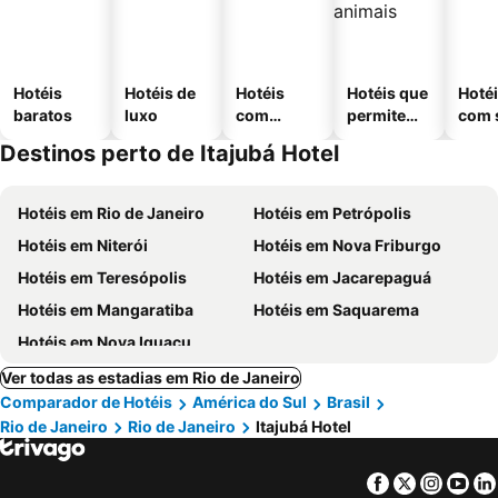
Hotéis
Hotéis de
Hotéis
Hotéis que
Hoté
baratos
luxo
com
permitem
com 
piscinas
animais
Destinos perto de Itajubá Hotel
Hotéis em Rio de Janeiro
Hotéis em Petrópolis
Hotéis em Niterói
Hotéis em Nova Friburgo
Hotéis em Teresópolis
Hotéis em Jacarepaguá
Hotéis em Mangaratiba
Hotéis em Saquarema
Hotéis em Nova Iguaçu
Ver todas as estadias em Rio de Janeiro
Comparador de Hotéis
América do Sul
Brasil
Rio de Janeiro
Rio de Janeiro
Itajubá Hotel
Facebook
Twitter
Insta
Yo