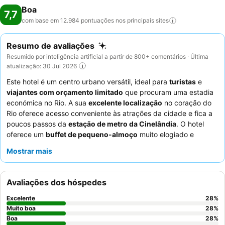
Boa
7,7
com base em 12.984 pontuações nos principais
sites
Resumo de avaliações
Resumido por inteligência artificial a partir de 800+ comentários · Última
atualização: 30 Jul 2026
Este hotel é um centro urbano versátil, ideal para
turistas
e
viajantes com orçamento limitado
que procuram uma estadia
económica no Rio. A sua
excelente localização
no coração do
Rio oferece acesso conveniente às atrações da cidade e fica a
poucos passos da
estação de metro da Cinelândia
. O hotel
oferece um
buffet de pequeno-almoço
muito elogiado e
variado, frequentemente destacado pela sua qualidade e
Mostrar mais
seleção diversificada de pães, bolos e frutas. Os hóspedes
elogiam consistentemente os
funcionários e o serviço
pela sua
cordialidade, atenção e capacidade de resolução de problemas.
Avaliações dos hóspedes
Para uma experiência mais tranquila, os hóspedes podem
preferir quartos que não estejam virados para a rua.
Excelente
28
%
Muito boa
28
%
Boa
28
%