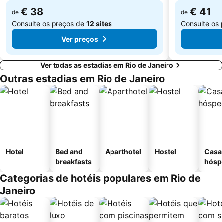
Bauernfest - Festa do Colono Alemão
Maracanã Metro Station
€ 38
€ 41
de
de
Consulte os preços de
12 sites
Consulte os
Ver preços
Ver todas as estadias em Rio de Janeiro
Outras estadias em Rio de Janeiro
Hotel
Bed and
Aparthotel
Hostel
Casa
breakfasts
hósp
Categorias de hotéis populares em Rio de
Janeiro