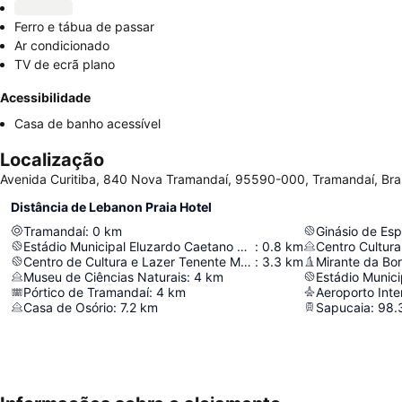
Ferro e tábua de passar
Ar condicionado
TV de ecrã plano
Acessibilidade
Casa de banho acessível
Localização
Avenida Curitiba, 840 Nova Tramandaí, 95590-000, Tramandaí, Bras
Distância de Lebanon Praia Hotel
Tramandaí
:
0
km
Ginásio de Esp
Estádio Municipal Eluzardo Caetano da Silva
:
0.8
km
Centro Cultura
Centro de Cultura e Lazer Tenente Marino Dias de Oliveira
:
3.3
km
Mirante da Bor
Museu de Ciências Naturais
:
4
km
Pórtico de Tramandaí
:
4
km
Aeroporto Inte
Casa de Osório
:
7.2
km
Sapucaia
:
98.