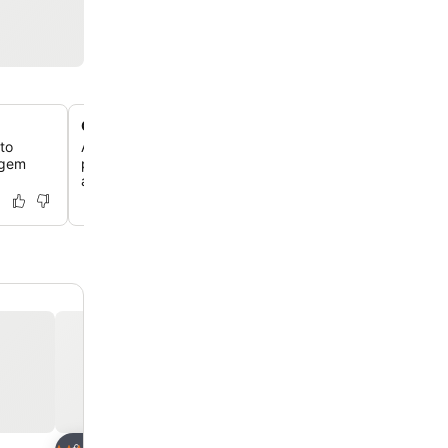
Quartos com varanda ou pátio privativo
to
Alguns quartos oferecem uma varanda ou pátio privativ
agem
proporcionando a você um espaço ao ar livre para relax
aproveitar o ambiente.