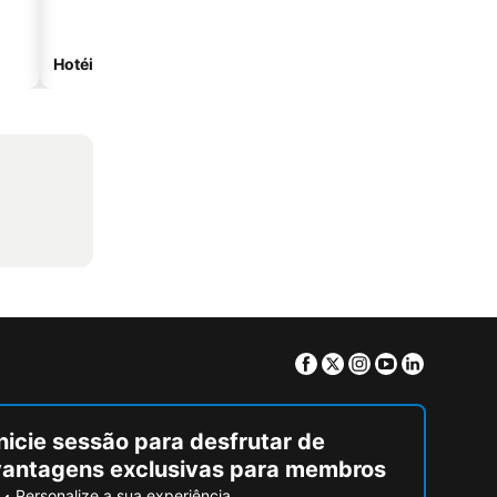
Hotéis na praia
Hotéis com estacionam
Facebook
Twitter
Instagram
Youtube
Linkedin
nicie sessão para desfrutar de
vantagens exclusivas para membros
Personalize a sua experiência