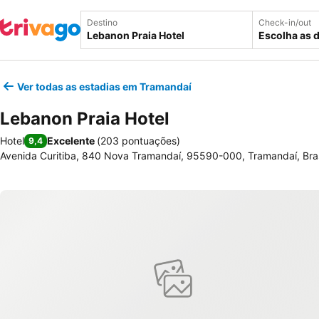
Destino
Check-in/out
Escolha as 
Ver todas as estadias em Tramandaí
Lebanon Praia Hotel
Hotel
Excelente
(
203 pontuações
)
9,4
Avenida Curitiba, 840 Nova Tramandaí, 95590-000, Tramandaí, Bras