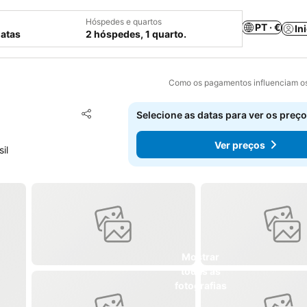
Hóspedes e quartos
PT · €
In
datas
2 hóspedes, 1 quarto.
Como os pagamentos influenciam os
Adicionar aos favoritos
Selecione as datas para ver os preço
Partilhar
Ver preços
il