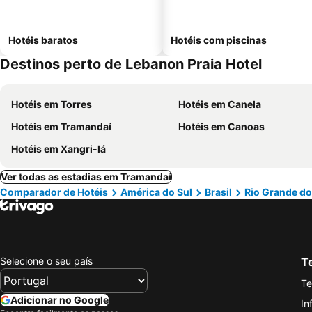
Hotéis baratos
Hotéis com piscinas
Destinos perto de Lebanon Praia Hotel
Hotéis em Torres
Hotéis em Canela
Hotéis em Tramandaí
Hotéis em Canoas
Hotéis em Xangri-lá
Ver todas as estadias em Tramandaí
Comparador de Hotéis
América do Sul
Brasil
Rio Grande do
Selecione o seu país
Te
Te
Adicionar no Google
In