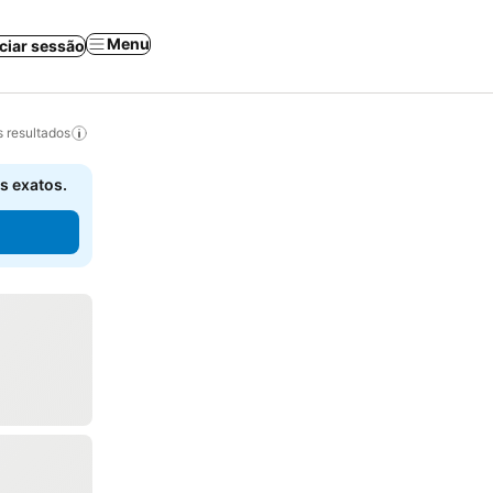
Menu
iciar sessão
 resultados
s exatos.