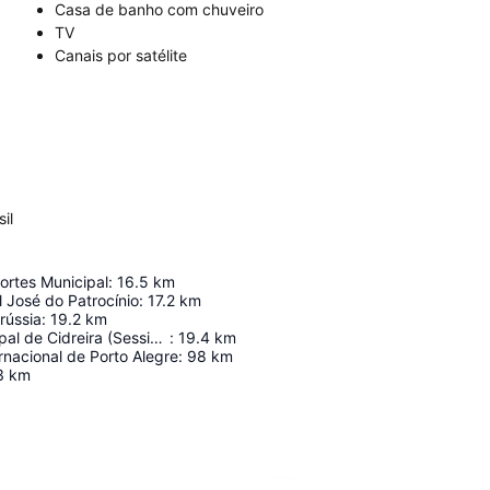
Casa de banho com chuveiro
TV
Canais por satélite
il
ortes Municipal
:
16.5
km
l José do Patrocínio
:
17.2
km
rússia
:
19.2
km
Estádio Municipal de Cidreira (Sessinzão)
:
19.4
km
rnacional de Porto Alegre
:
98
km
3
km