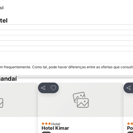
Ampliar mapa
il
tel
m frequentemente. Como tal, pode haver diferenças entre as ofertas que consult
mandaí
avoritos
Adicionar aos favoritos
Partilhar
Par
Hotel
3 Estrelas
2 E
Hotel Kimar
Po