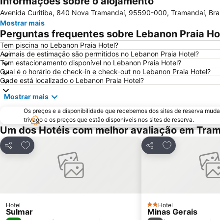
Informações sobre o alojamento
Avenida Curitiba, 840 Nova Tramandaí, 95590-000, Tramandaí, Bras
Mostrar mais
Perguntas frequentes sobre Lebanon Praia Ho
Tem piscina no Lebanon Praia Hotel?
Animais de estimação são permitidos no Lebanon Praia Hotel?
Tem estacionamento disponível no Lebanon Praia Hotel?
Qual é o horário de check-in e check-out no Lebanon Praia Hotel?
Onde está localizado o Lebanon Praia Hotel?
Mostrar mais
Os preços e a disponibilidade que recebemos dos sites de reserva muda
trivago e os preços que estão disponíveis nos sites de reserva.
Um dos Hotéis com melhor avaliação em Tra
Adicionar aos favoritos
Adicionar aos f
Partilhar
Partilhar
Hotel
Hotel
2 Estrelas
Sulmar
Minas Gerais