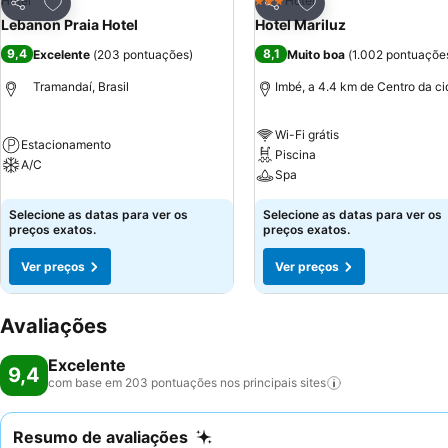
Adicionar aos favoritos
Adicionar aos favor
Hotel
Hotel
3 Estrelas
Partilhar
Partilhar
Lebanon Praia Hotel
Hotel Mariluz
9,4
8,1
Excelente
(
203 pontuações
)
Muito boa
(
1.002 pontuaçõe
Tramandaí, Brasil
Imbé, a 4.4 km de Centro da c
Wi-Fi grátis
Estacionamento
Piscina
A/C
Spa
Selecione as datas para ver os
Selecione as datas para ver os
preços exatos.
preços exatos.
Ver preços
Ver preços
Avaliações
Excelente
9,4
com base em 203 pontuações nos principais
sites
Resumo de avaliações