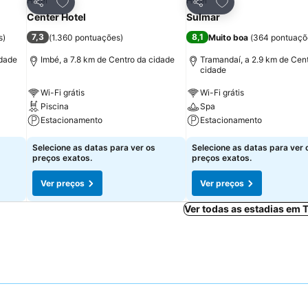
itos
Adicionar aos favoritos
Adicionar aos fav
Hotel
Hotel
Partilhar
Partilhar
Center Hotel
Sulmar
7,3
8,1
s
)
(
1.360 pontuações
)
Muito boa
(
364 pontuaçõ
idade
Imbé, a 7.8 km de Centro da cidade
Tramandaí, a 2.9 km de Cen
cidade
Wi-Fi grátis
Wi-Fi grátis
Piscina
Spa
Estacionamento
Estacionamento
Selecione as datas para ver os
Selecione as datas para ver 
preços exatos.
preços exatos.
Ver preços
Ver preços
Ver todas as estadias em