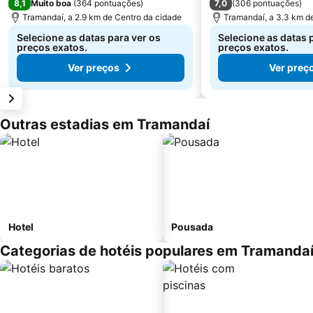
8,1
7,0
Muito boa
(
364 pontuações
)
(
306 pontuações
)
Tramandaí, a 2.9 km de Centro da cidade
Tramandaí, a 3.3 km d
Selecione as datas para ver os
Selecione as datas 
preços exatos.
preços exatos.
Ver preços
Ver preç
Outras estadias em Tramandaí
Hotel
Pousada
Categorias de hotéis populares em Tramanda