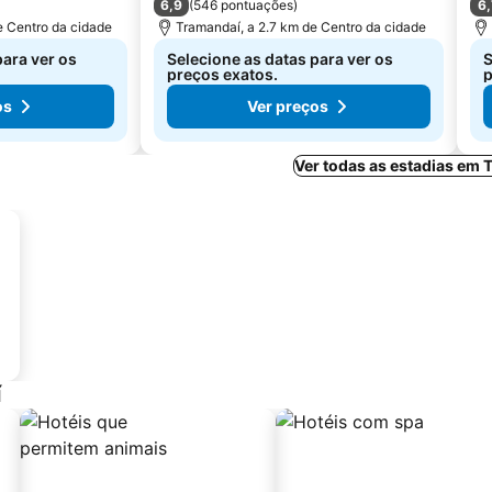
6,9
6,
(
546 pontuações
)
e Centro da cidade
Tramandaí, a 2.7 km de Centro da cidade
para ver os
Selecione as datas para ver os
S
preços exatos.
p
os
Ver preços
Ver todas as estadias em
í