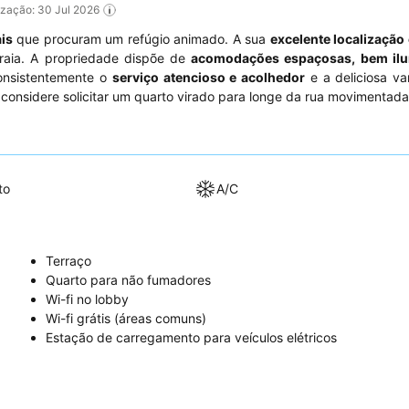
lização: 30 Jul 2026
is
que procuram um refúgio animado. A sua
excelente localização 
praia. A propriedade dispõe de
acomodações espaçosas, bem ilu
onsistentemente o
serviço atencioso e acolhedor
e a deliciosa va
, considere solicitar um quarto virado para longe da rua movimentada
to
A/C
Terraço
Quarto para não fumadores
Wi-fi no lobby
Wi-fi grátis (áreas comuns)
Estação de carregamento para veículos elétricos