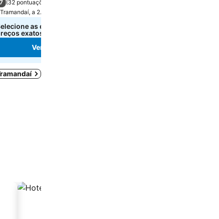
7
8,1
(
32 pontuações
)
Muito boa
(
1.002 pontuaç
Tramandaí, a 2.9 km de Centro da cidade
Imbé, a 4.4 km de Centro da
elecione as datas para ver os
Selecione as datas para 
reços exatos.
preços exatos.
Ver preços
Ver preços
 Tramandaí