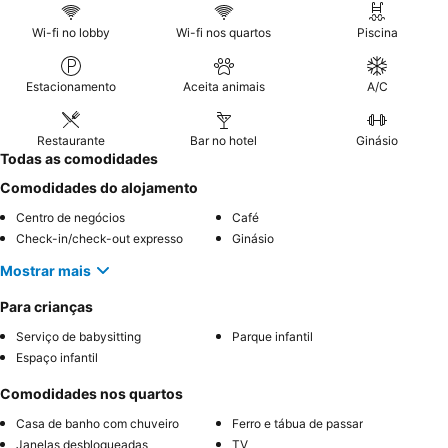
Wi-fi no lobby
Wi-fi nos quartos
Piscina
Estacionamento
Aceita animais
A/C
Restaurante
Bar no hotel
Ginásio
Todas as comodidades
Comodidades do alojamento
Centro de negócios
Café
Check-in/check-out expresso
Ginásio
Mostrar mais
Para crianças
Serviço de babysitting
Parque infantil
Espaço infantil
Comodidades nos quartos
Casa de banho com chuveiro
Ferro e tábua de passar
Janelas desbloqueadas
TV