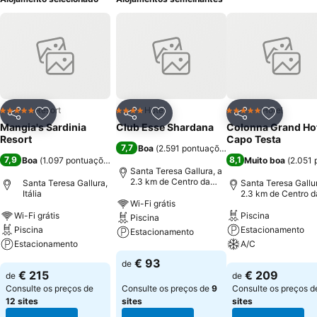
Resort
Hotel
Hotel
5 Estrelas
4 Estrelas
5 Estrelas
Partilhar
Adicionar aos favoritos
Partilhar
Adicionar aos favoritos
Partilhar
Adicionar
Mangia's Sardinia
Club Esse Shardana
Colonna Grand Ho
Resort
Capo Testa
7,7
Boa
(
2.591 pontuações
)
7,9
8,1
Boa
(
1.097 pontuações
)
Muito boa
(
2.051 
Santa Teresa Gallura, a
2.3 km de Centro da
Santa Teresa Gallura,
Santa Teresa Gallur
cidade
Itália
2.3 km de Centro d
Wi-Fi grátis
cidade
Wi-Fi grátis
Piscina
Piscina
Piscina
Estacionamento
Estacionamento
Estacionamento
A/C
Ver preços
€ 93
de
Ver preços
Ver preços
€ 215
€ 209
de
de
Consulte os preços de
Consulte os preços de
9
Consulte os preços 
12 sites
sites
sites