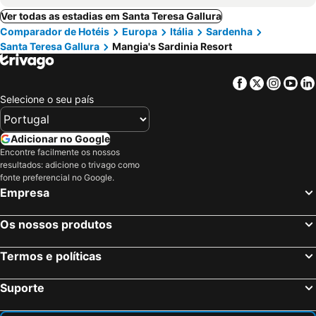
Ver todas as estadias em Santa Teresa Gallura
Comparador de Hotéis
Europa
Itália
Sardenha
Santa Teresa Gallura
Mangia's Sardinia Resort
Facebook
Twitter
Insta
Yo
Selecione o seu país
Adicionar no Google
Encontre facilmente os nossos
resultados: adicione o trivago como
fonte preferencial no Google.
Empresa
Os nossos produtos
Termos e políticas
Suporte