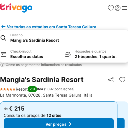
Favoritos
Iniciar
Me
Ver todas as estadias em Santa Teresa Gallura
Destino
Mangia's Sardinia Resort
Check-in/out
Hóspedes e quartos
Escolha as datas
2 hóspedes, 1 quarto.
Como os pagamentos influenciam os resultados
Mangia's Sardinia Resort
Partilhar
Ad
Resort
7,9
Boa
(
1.097 pontuações
)
5 Estrelas
La Marmorata, 07028, Santa Teresa Gallura, Itália
€ 215
€ 215
de
de
Consulte os preços de
12 sites
Consulte os preços de
12 sites
Ver preços
Ver preços