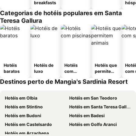
breakfasts
hósp
Categorias de hotéis populares em Santa
Teresa Gallura
Hotéis
Hotéis de
Hotéis
Hotéis que
Hoté
baratos
luxo
com
permitem
com 
piscinas
animais
Destinos perto de Mangia's Sardinia Resort
Hotéis em Olbia
Hotéis em San Teodoro
Hotéis em Stintino
Hotéis em Santa Teresa Gallura
Hotéis em Budoni
Hotéis em Badesi
Hotéis em Castelsardo
Hotéis em Golfo Aranci
Hotéis em Arzachena