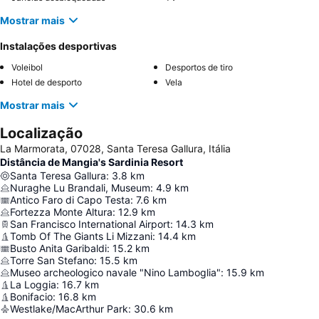
Mostrar mais
Instalações desportivas
Voleibol
Desportos de tiro
Hotel de desporto
Vela
Mostrar mais
Localização
La Marmorata, 07028, Santa Teresa Gallura, Itália
Distância de Mangia's Sardinia Resort
Santa Teresa Gallura
:
3.8
km
Nuraghe Lu Brandali, Museum
:
4.9
km
Antico Faro di Capo Testa
:
7.6
km
Fortezza Monte Altura
:
12.9
km
San Francisco International Airport
:
14.3
km
Tomb Of The Giants Li Mizzani
:
14.4
km
Busto Anita Garibaldi
:
15.2
km
Torre San Stefano
:
15.5
km
Museo archeologico navale "Nino Lamboglia"
:
15.9
km
La Loggia
:
16.7
km
Bonifacio
:
16.8
km
Westlake/MacArthur Park
:
30.6
km