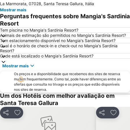
La Marmorata, 07028, Santa Teresa Gallura, Itália
Le Saline
Rena Bianca
Mostrar mais
Santa Teresa di Gallura
Spiaggia del Piccolo Pevero
Perguntas frequentes sobre Mangia's Sardinia
Spiaggia Capriccioli
Cala Lunga
Resort
Caprera: Relitto
Passeggiata
Tem piscina no Mangia's Sardinia Resort?
Animais de estimação são permitidos no Mangia's Sardinia Resort?
Sos Aranzos
Porto Pollo
Tem estacionamento disponível no Mangia's Sardinia Resort?
Qual é o horário de check-in e check-out no Mangia's Sardinia
Praia La Sciumara
Marina di Porto Cervo
Resort?
Spiaggia Bianca
Centro Storico
Onde está localizado o Mangia's Sardinia Resort?
Murta Maria
Porto Pozzo
Mostrar mais
Isola di Santa Maria
Capo d'Orso
Os preços e a disponibilidade que recebemos dos sites de reserva
mudam frequentemente. Como tal, pode haver diferenças entre as
Parque Nacional do Arquipélado de La Maddalena
Cala Granu
ofertas que consulta no trivago e os preços que estão disponíveis
Spiaggia di Cala Sarraina
Strada panoramica di Costa Smeralda
nos sites de reserva.
Um dos Hotéis com melhor avaliação em
Aeroporto de Figari-Sud Corse
Spiaggia Capriccioli
Santa Teresa Gallura
La Marinedda
Partilhar
Adicionar aos favoritos
Partilhar
Adicion