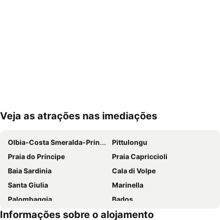
Veja as atrações nas imediações
Ampliar mapa
Olbia-Costa Smeralda-Prince Karim Aga Khan IV Airport
Pittulongu
Praia do Príncipe
Praia Capriccioli
Baia Sardinia
Cala di Volpe
Santa Giulia
Marinella
Palombaggia
Bados
Informações sobre o alojamento
Baia delle Mimose
Punta Tegge