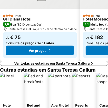
Hotel
Hotel
4 Estrelas
4 Estrelas
GH Diana Hotel
Hotel Mores
7,8
8,1
Boa
(
1.010 pontuações
)
Muito boa
(
1
Santa Teresa Gallura, a 0.7 km de Centro da cidade
Santa Teresa G
€ 75
€ 182
de
de
Consulte os preços de
11 sites
Consulte os p
Ver preços
Ver todas as estadias em Santa Teresa Gallura
Outras estadias em Santa Teresa Gallura
Hotel
Bed and
Aparthotel
Resorts
Casa