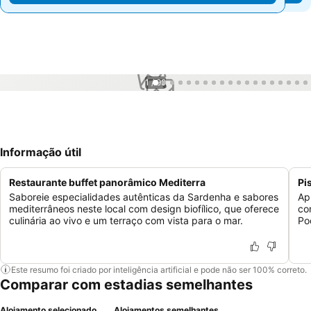
1 / 99
Informação útil
Restaurante buffet panorâmico Mediterra
Pi
Saboreie especialidades autênticas da Sardenha e sabores
Ap
mediterrâneos neste local com design biofílico, que oferece
co
culinária ao vivo e um terraço com vista para o mar.
Po
Este resumo foi criado por inteligência artificial e pode não ser 100% correto.
Comparar com estadias semelhantes
Alojamento selecionado
Alojamentos semelhantes