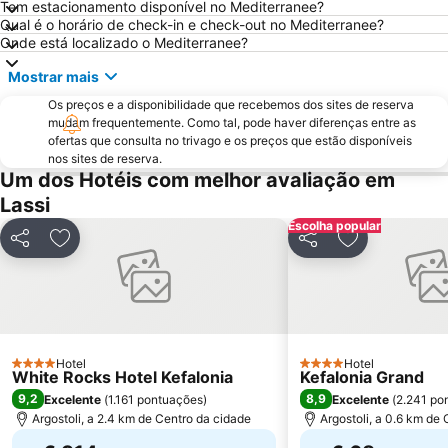
Tem estacionamento disponível no Mediterranee?
Qual é o horário de check-in e check-out no Mediterranee?
Onde está localizado o Mediterranee?
Mostrar mais
Os preços e a disponibilidade que recebemos dos sites de reserva
mudam frequentemente. Como tal, pode haver diferenças entre as
ofertas que consulta no trivago e os preços que estão disponíveis
nos sites de reserva.
Um dos Hotéis com melhor avaliação em
Lassi
Escolha popular
Partilhar
Adicionar aos favoritos
Partilhar
Adicionar aos
Hotel
Hotel
4 Estrelas
4 Estrelas
White Rocks Hotel Kefalonia
Kefalonia Grand
9,2
8,9
Excelente
(
1.161 pontuações
)
Excelente
(
2.241 po
Argostoli, a 2.4 km de Centro da cidade
Argostoli, a 0.6 km de