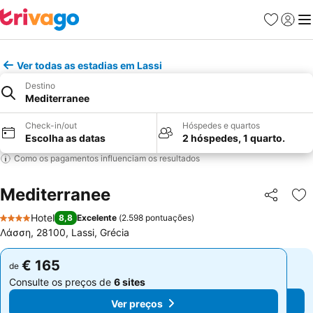
Favoritos
Iniciar
Me
Ver todas as estadias em Lassi
Destino
Mediterranee
Check-in/out
Hóspedes e quartos
Escolha as datas
2 hóspedes, 1 quarto.
Como os pagamentos influenciam os resultados
Mediterranee
Partilhar
Ad
Hotel
8,8
Excelente
(
2.598 pontuações
)
4 Estrelas
Λάσση, 28100, Lassi, Grécia
€ 165
€ 165
de
de
Consulte os preços de
6 sites
Consulte os preços de
6 sites
Ver preços
Ver preços