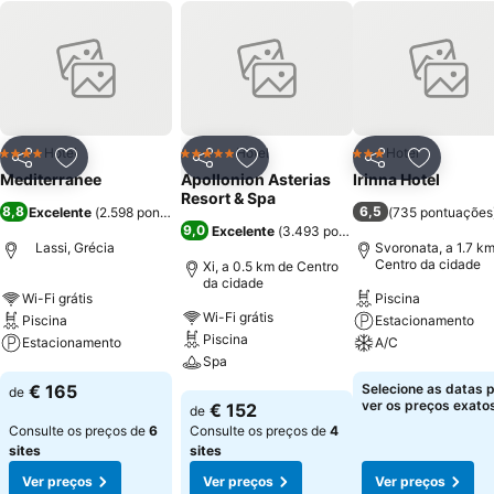
Hotel
Hotel
Hotel
4 Estrelas
5 Estrelas
3 Estrelas
Partilhar
Adicionar aos favoritos
Partilhar
Adicionar aos favoritos
Partilhar
Adicionar
Mediterranee
Apollonion Asterias
Irinna Hotel
Resort & Spa
8,8
6,5
Excelente
(
2.598 pontuações
)
(
735 pontuações
9,0
Excelente
(
3.493 pontuações
)
Lassi, Grécia
Svoronata, a 1.7 k
Centro da cidade
Xi, a 0.5 km de Centro
da cidade
Wi-Fi grátis
Piscina
Wi-Fi grátis
Piscina
Estacionamento
Piscina
Estacionamento
A/C
Spa
Ver preços
Ver preços
€ 165
Selecione as datas 
de
Ver preços
ver os preços exatos
€ 152
de
Consulte os preços de
6
Consulte os preços de
4
sites
sites
Ver preços
Ver preços
Ver preços