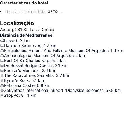
Características do hotel
Ideal para a comunidade LGBTQIA+
Localização
Λάσση, 28100, Lassi, Grécia
Distância de Mediterranee
Lassi
:
0.3
km
Πλατεία Καμπάνας
:
1.7
km
Korgialeneio Historic And Folklore Museum Of Argostoli
:
1.9
km
Archaeological Museum Of Argostoli
:
2
km
Bust Of Sir Charles Napier
:
2
km
De Bosset Bridge Obelisk
:
2.1
km
Radical's Memorial
:
2.6
km
The Katavothres Sea Mills
:
3.7
km
Byron's Rock
:
5.1
km
Kefalonia Castle
:
6.8
km
Zakynthos International Airport "Dionysios Solomos"
:
57.8
km
Σταμνά
:
81.4
km