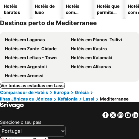
Hotéis
Hotéis de
Hotéis
Hotéis que
Hoté
baratos
luxo
com
permitem
com 
piscinas
animais
Destinos perto de Mediterranee
Hotéis em Laganas
Hotéis em Planos-Tsilivi
Hotéis em Zante-Cidade
Hotéis em Kastro
Hotéis em Lefkas - Town
Hotéis em Kalamaki
Hotéis em Argostoli
Hotéis em Alikanas
Hotéis em Argassi
Ver todas as estadias em Lassi
Comparador de Hotéis
Europa
Grécia
Ilhas Jônicas ou Jónicas
Kefalonia
Lassi
Mediterranee
Facebook
Twitter
Insta
Yo
Selecione o seu país