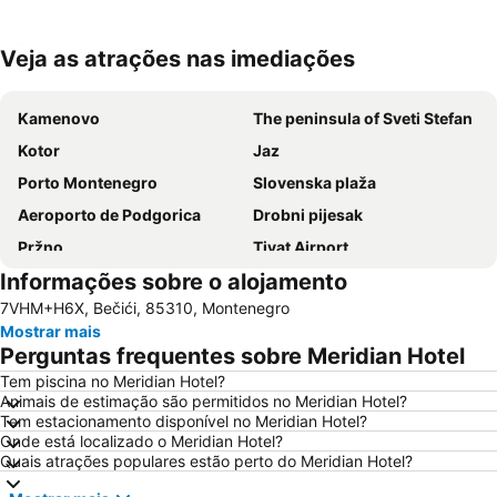
Veja as atrações nas imediações
Ampliar mapa
Kamenovo
The peninsula of Sveti Stefan
Kotor
Jaz
Porto Montenegro
Slovenska plaža
Aeroporto de Podgorica
Drobni pijesak
Pržno
Tivat Airport
Informações sobre o alojamento
Rafailovići
Mogren Plaza
7VHM+H6X, Bečići, 85310, Montenegro
Rijeka Crnojevića
Plavi Horizont
Mostrar mais
Porto
Stari Bar
Perguntas frequentes sobre Meridian Hotel
Žanjice
Tem piscina no Meridian Hotel?
Animais de estimação são permitidos no Meridian Hotel?
Tem estacionamento disponível no Meridian Hotel?
Onde está localizado o Meridian Hotel?
Quais atrações populares estão perto do Meridian Hotel?