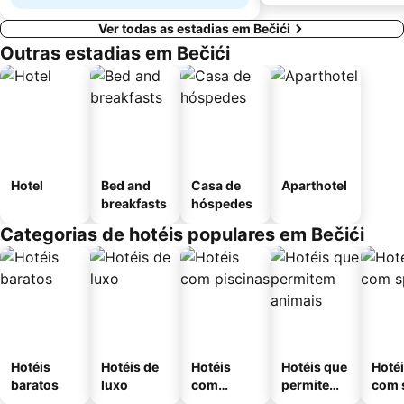
Ver todas as estadias em Bečići
Outras estadias em Bečići
Hotel
Bed and
Casa de
Aparthotel
breakfasts
hóspedes
Categorias de hotéis populares em Bečići
Hotéis
Hotéis de
Hotéis
Hotéis que
Hoté
baratos
luxo
com
permitem
com 
piscinas
animais