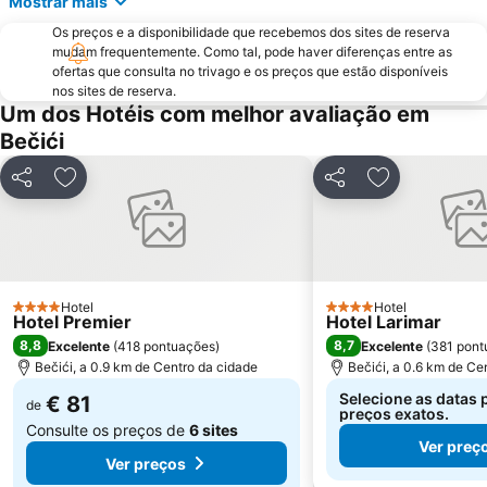
Mostrar mais
Os preços e a disponibilidade que recebemos dos sites de reserva
mudam frequentemente. Como tal, pode haver diferenças entre as
ofertas que consulta no trivago e os preços que estão disponíveis
nos sites de reserva.
Um dos Hotéis com melhor avaliação em
Bečići
Partilhar
Adicionar aos favoritos
Partilhar
Adicionar aos
Hotel
Hotel
4 Estrelas
4 Estrelas
Hotel Premier
Hotel Larimar
8,8
8,7
Excelente
(
418 pontuações
)
Excelente
(
381 pont
Bečići, a 0.9 km de Centro da cidade
Bečići, a 0.6 km de Ce
Selecione as datas 
€ 81
de
preços exatos.
Consulte os preços de
6 sites
Ver preç
Ver preços