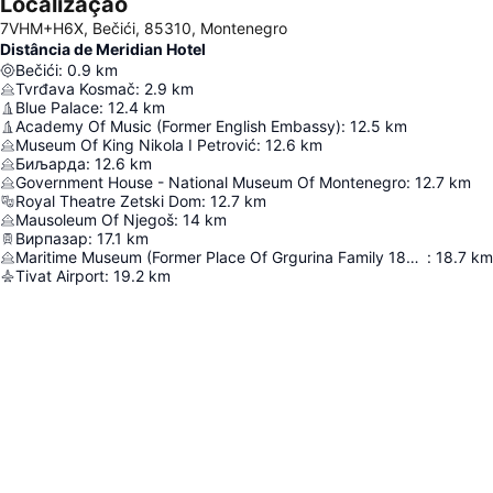
Localização
7VHM+H6X, Bečići, 85310, Montenegro
Distância de Meridian Hotel
Bečići
:
0.9
km
Tvrđava Kosmač
:
2.9
km
Blue Palace
:
12.4
km
Academy Of Music (Former English Embassy)
:
12.5
km
Museum Of King Nikola I Petrović
:
12.6
km
Биљарда
:
12.6
km
Government House - National Museum Of Montenegro
:
12.7
km
Royal Theatre Zetski Dom
:
12.7
km
Mausoleum Of Njegoš
:
14
km
Вирпазар
:
17.1
km
Maritime Museum (Former Place Of Grgurina Family 18Th Century)
:
18.7
km
Tivat Airport
:
19.2
km