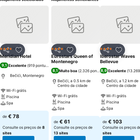
Hotel
Hotel
Hotel
4 Estrelas
4 Estrelas
4 Estrelas
Partilhar
Adicionar aos favoritos
Partilhar
Adicionar aos favoritos
Partilhar
Adicionar
Meridian Hotel
Eurostars Queen of
Iberostar Waves
Montenegro
Bellevue
9,1
Excelente
(
919 pontuações
)
8,1
8,9
Muito boa
(
2.326 pontuações
Excelente
)
(
13.269
Bečići, Montenegro
Bečići, a 0.5 km de
Bečići, a 1.2 km de
Centro da cidade
Centro da cidade
Wi-Fi grátis
Wi-Fi grátis
Wi-Fi grátis
Piscina
Piscina
Piscina
Spa
Spa
Spa
€ 78
de
€ 61
€ 103
de
de
Consulte os preços de
8
Consulte os preços de
Consulte os preços 
sites
13 sites
sites