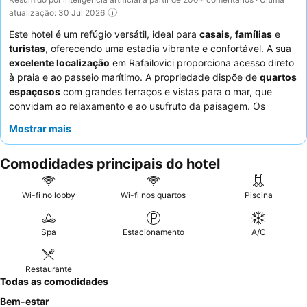
atualização: 30 Jul 2026
Este hotel é um refúgio versátil, ideal para
casais
,
famílias
e
turistas
, oferecendo uma estadia vibrante e confortável. A sua
excelente localização
em Rafailovici proporciona acesso direto
à praia e ao passeio marítimo. A propriedade dispõe de
quartos
espaçosos
com grandes terraços e vistas para o mar, que
convidam ao relaxamento e ao usufruto da paisagem. Os
hóspedes elogiam consistentemente os
funcionários
Mostrar mais
excecionais
e o
pequeno-almoço
delicioso e variado, com
opções preparadas na hora. Para a melhor experiência,
Comodidades principais do hotel
considere reservar um quarto num andar superior para vistas
ideais e utilize o conveniente
estacionamento no último piso
se viajar de carro.
Wi-fi no lobby
Wi-fi nos quartos
Piscina
Spa
Estacionamento
A/C
Restaurante
Todas as comodidades
Bem-estar