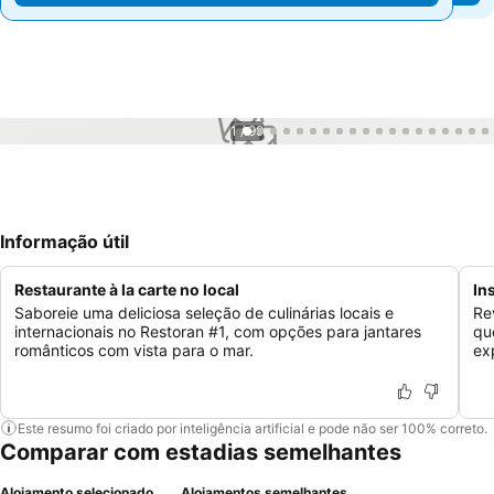
1 / 99
Informação útil
Restaurante à la carte no local
In
Saboreie uma deliciosa seleção de culinárias locais e
Re
internacionais no Restoran #1, com opções para jantares
qu
românticos com vista para o mar.
ex
Este resumo foi criado por inteligência artificial e pode não ser 100% correto.
Comparar com estadias semelhantes
Alojamento selecionado
Alojamentos semelhantes