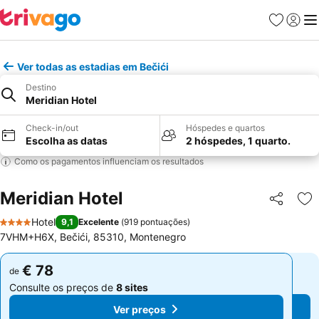
Favoritos
Iniciar
Me
Ver todas as estadias em Bečići
Destino
Meridian Hotel
Check-in/out
Hóspedes e quartos
Escolha as datas
2 hóspedes, 1 quarto.
Como os pagamentos influenciam os resultados
Meridian Hotel
Partilhar
Ad
Hotel
9,1
Excelente
(
919 pontuações
)
4 Estrelas
7VHM+H6X, Bečići, 85310, Montenegro
€ 78
€ 78
de
de
Consulte os preços de
8 sites
Consulte os preços de
8 sites
Ver preços
Ver preços