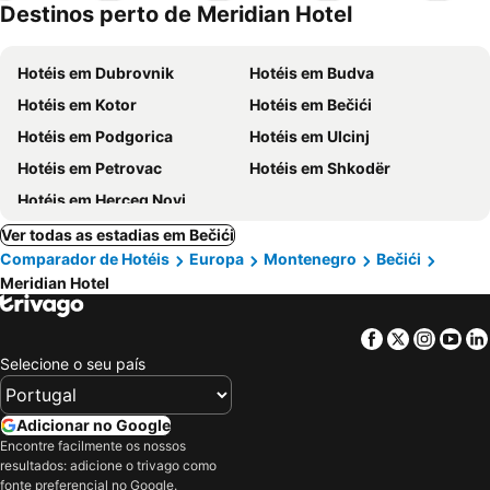
Destinos perto de Meridian Hotel
Hotéis em Dubrovnik
Hotéis em Budva
Hotéis em Kotor
Hotéis em Bečići
Hotéis em Podgorica
Hotéis em Ulcinj
Hotéis em Petrovac
Hotéis em Shkodër
Hotéis em Herceg Novi
Ver todas as estadias em Bečići
Comparador de Hotéis
Europa
Montenegro
Bečići
Meridian Hotel
Facebook
Twitter
Insta
Yo
Selecione o seu país
Adicionar no Google
Encontre facilmente os nossos
resultados: adicione o trivago como
fonte preferencial no Google.