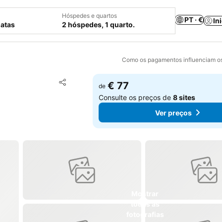
Hóspedes e quartos
PT · €
In
datas
2 hóspedes, 1 quarto.
Como os pagamentos influenciam os
Adicionar aos favoritos
€ 77
de
Partilhar
Consulte os preços de
8 sites
Ver preços