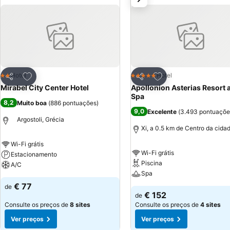
Adicionar aos favoritos
Adicionar aos favor
Hotel
Hotel
2 Estrelas
5 Estrelas
Partilhar
Partilhar
Mirabel City Center Hotel
Apollonion Asterias Resort 
Spa
8,2
Muito boa
(
886 pontuações
)
9,0
Excelente
(
3.493 pontuaçõe
Argostoli, Grécia
Xi, a 0.5 km de Centro da cida
Wi-Fi grátis
Wi-Fi grátis
Estacionamento
Piscina
A/C
Spa
€ 77
de
€ 152
de
Consulte os preços de
8 sites
Consulte os preços de
4 sites
Ver preços
Ver preços