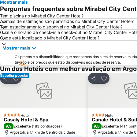
Mostrar mais
Perguntas frequentes sobre Mirabel City Cent
Tem piscina no Mirabel City Center Hotel?
Animais de estimação são permitidos no Mirabel City Center Hotel?
Tem estacionamento disponível no Mirabel City Center Hotel?
Qual é o horário de check-in e check-out no Mirabel City Center Hote
Onde está localizado o Mirabel City Center Hotel?
Mostrar mais
Os preços e a disponibilidade que recebemos dos sites de reserva muda
trivago e os preços que estão disponíveis nos sites de reserva.
Um dos Hotéis com melhor avaliação em Argos
Escolha popular
Adicionar aos favoritos
Adicionar aos f
Partilhar
Partilhar
Hotel
Hotel
5 Estrelas
4 Estrelas
Casaly Hotel & Spa
Canale Hotel & Sui
9,9
9,8
Excelente
(
183 pontuações
)
Excelente
(
414 pont
Argostoli, a 1.1 km de Centro da cidade
Argostoli, a 1.1 km de 