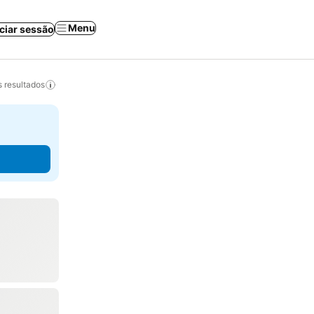
Menu
iciar sessão
 resultados