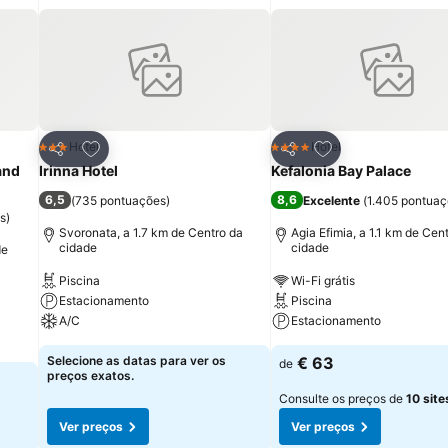
itos
Adicionar aos favoritos
Adicionar aos fav
Hotel
Hotel
3 Estrelas
4 Estrelas
Partilhar
Partilhar
and
Irinna Hotel
Kefalonia Bay Palace
6,5
8,6
(
735 pontuações
)
Excelente
(
1.405 pontua
s
)
Svoronata, a 1.7 km de Centro da
Agia Efimia, a 1.1 km de Cen
cidade
cidade
de
Piscina
Wi-Fi grátis
Estacionamento
Piscina
A/C
Estacionamento
Selecione as datas para ver os
€ 63
de
preços exatos.
Consulte os preços de
10 site
Ver preços
Ver preços