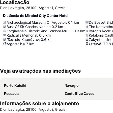
Localização
Dion Layragka, 28100, Argostoli, Grécia
Distância de Mirabel City Center Hotel
Archaeological Museum Of Argostoli
:
0.1
km
De Bosset Bri
Bust Of Sir Charles Napier
:
0.2
km
The Katavothre
Korgialeneio Historic And Folklore Museum Of Argostoli
:
0.3
km
Byron's Rock
:
Radical's Memorial
:
0.5
km
Kefalonia Cast
Πλατεία Καμπάνας
:
0.6
km
Argostoli
:
0.7
km
Σταμνά
:
79.8
Veja as atrações nas imediações
Porto Katsiki
Navagio
Pessada
Zante Blue Caves
Informações sobre o alojamento
Dion Layragka, 28100, Argostoli, Grécia