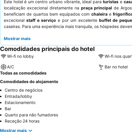
Este hotel é um centro urbano vibrante, ideal para
turistas
e
cas
localização excecional diretamente na
praça principal
de Argost
beneficiam de quartos bem equipados com
chaleira
e
frigorífic
excecional
staff e serviço
e por um excelente
buffet de pequ
caseiras. Para uma experiência mais tranquila, os hóspedes devem 
Mostrar mais
Comodidades principais do hotel
Wi-fi no lobby
Wi-fi nos quar
A/C
Bar no hotel
Todas as comodidades
Comodidades do alojamento
Centro de negócios
Entrada/lobby
Estacionamento
Bar
Quarto para não fumadores
Receção 24 horas
Mostrar mais