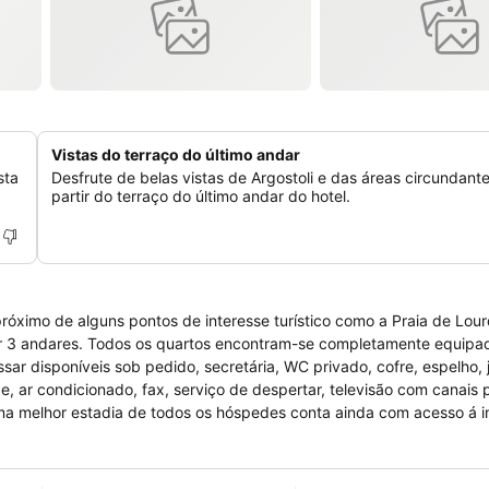
Vistas do terraço do último andar
sta
Desfrute de belas vistas de Argostoli e das áreas circundant
.
partir do terraço do último andar do hotel.
próximo de alguns pontos de interesse turístico como a Praia de Lour
s por 3 andares. Todos os quartos encontram-se completamente equip
sar disponíveis sob pedido, secretária, WC privado, cofre, espelho,
e, ar condicionado, fax, serviço de despertar, televisão com canais p
uma melhor estadia de todos os hóspedes conta ainda com acesso á i
agagens, cofre na recepção e serviço de quarto com atendimento 24
 de e para o aeroporto. Para momentos de lazer disponibiliza bar lo
 local. É autorizada a entrada de animais de pequeno porte.