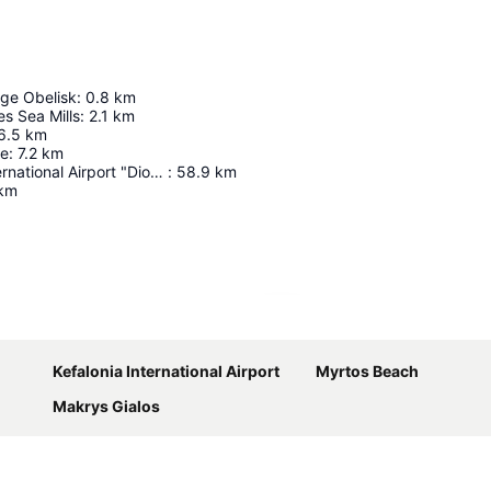
dge Obelisk
:
0.8
km
s Sea Mills
:
2.1
km
6.5
km
le
:
7.2
km
Zakynthos International Airport "Dionysios Solomos"
:
58.9
km
km
Ampliar mapa
Kefalonia International Airport
Myrtos Beach
Makrys Gialos