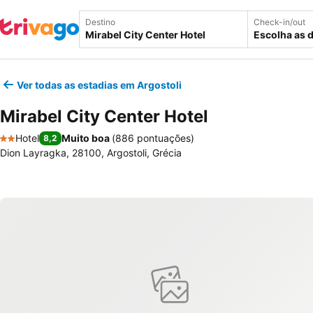
Destino
Check-in/out
Escolha as 
Ver todas as estadias em Argostoli
Mirabel City Center Hotel
Hotel
Muito boa
(
886 pontuações
)
8,2
2 Estrelas
Dion Layragka, 28100, Argostoli, Grécia