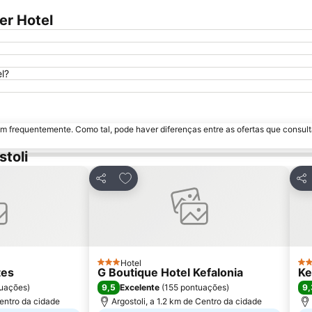
er Hotel
l?
m frequentemente. Como tal, pode haver diferenças entre as ofertas que consult
toli
avoritos
Adicionar aos favoritos
Partilhar
Par
Hotel
3 Estrelas
2 E
tes
G Boutique Hotel Kefalonia
Ke
9,5
9,
uações
)
Excelente
(
155 pontuações
)
Centro da cidade
Argostoli, a 1.2 km de Centro da cidade