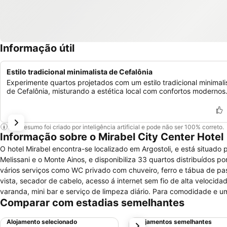
Informação útil
Estilo tradicional minimalista de Cefalônia
Experimente quartos projetados com um estilo tradicional minimali
de Cefalônia, misturando a estética local com confortos modernos
Este resumo foi criado por inteligência artificial e pode não ser 100% correto.
Informação sobre o Mirabel City Center Hotel
O hotel Mirabel encontra-se localizado em Argostoli, e está situado 
Melissani e o Monte Ainos, e disponibiliza 33 quartos distribuído
vários serviços como WC privado com chuveiro, ferro e tábua de pas
vista, secador de cabelo, acesso á internet sem fio de alta velocidad
varanda, mini bar e serviço de limpeza diário. Para comodidade e 
Comparar com estadias semelhantes
fio e ar condicionado nas zonas comuns, elevador, depósito para b
assistência turística, estacionamento nas proximidades e transporte
Alojamento selecionado
Alojamentos semelhantes
próximo
lobby, cafetaria, e jornais. Está disponível o aluguer de veículos no