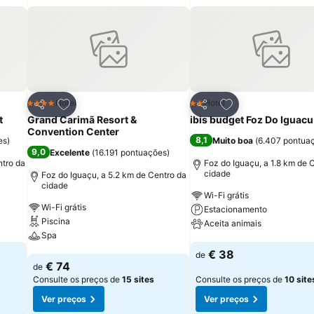
itos
Adicionar aos favoritos
Adicionar aos fav
Hotel
Hotel
4 Estrelas
2 Estrelas
Partilhar
Partilhar
t
Grand Carimã Resort &
ibis budget Foz Do Iguacu
Convention Center
8,1
es
)
Muito boa
(
6.407 pontua
9,0
Excelente
(
16.191 pontuações
)
ntro da
Foz do Iguaçu, a 1.8 km de 
cidade
Foz do Iguaçu, a 5.2 km de Centro da
cidade
Wi-Fi grátis
Wi-Fi grátis
Estacionamento
Piscina
Aceita animais
Spa
Ver preços
€ 38
de
Ver preços
€ 74
de
Consulte os preços de
15 sites
Consulte os preços de
10 site
Ver preços
Ver preços