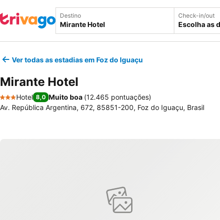
Destino
Check-in/out
Escolha as 
Ver todas as estadias em Foz do Iguaçu
Mirante Hotel
Hotel
Muito boa
(
12.465 pontuações
)
8,0
3 Estrelas
Av. República Argentina, 672, 85851-200, Foz do Iguaçu, Brasil