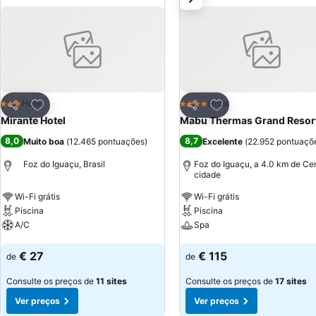
Adicionar aos favoritos
Adicionar aos favor
Hotel
Hotel
3 Estrelas
4 Estrelas
Partilhar
Partilhar
Mirante Hotel
Mabu Thermas Grand Resor
8,0
8,7
Muito boa
(
12.465 pontuações
)
Excelente
(
22.952 pontuaçõ
Foz do Iguaçu, Brasil
Foz do Iguaçu, a 4.0 km de Ce
cidade
Wi-Fi grátis
Wi-Fi grátis
Piscina
Piscina
A/C
Spa
Ver preços
Ver preços
€ 27
€ 115
de
de
Consulte os preços de
11 sites
Consulte os preços de
17 sites
Ver preços
Ver preços