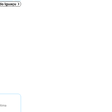
 do Iguaçu
ltima