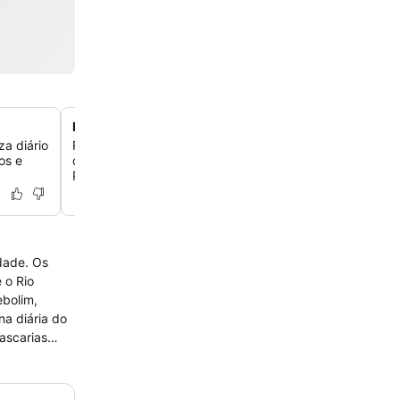
Piscina panorâmica na cobertura
a diário
Relaxe na piscina ao ar livre do quarto andar, que ofer
os e
de água profunda e vistas cativantes da Ponte da Amiz
Paraná.
de. Os
 o Rio
ascarias