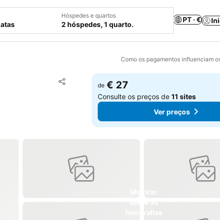
Hóspedes e quartos
PT · €
In
datas
2 hóspedes, 1 quarto.
Como os pagamentos influenciam os
Adicionar aos favoritos
€ 27
de
Partilhar
Consulte os preços de
11 sites
Ver preços