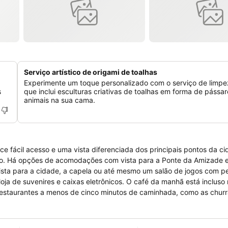
Serviço artístico de origami de toalhas
Experimente um toque personalizado com o serviço de limpez
s
que inclui esculturas criativas de toalhas em forma de pássar
animais na sua cama.
e fácil acesso e uma vista diferenciada dos principais pontos da cida
rio. Há opções de acomodações com vista para a Ponte da Amizade e
eletrônicos. O café da manhã está incluso na diária do
 restaurantes a menos de cinco minutos de caminhada, como as churr
inal de
 Nacional do Iguaçu.