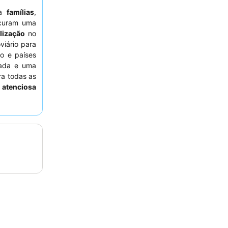
 a
famílias
,
curam uma
lização
no
viário para
to e países
iada e uma
ra todas as
 atenciosa
abundante
.
r um quarto