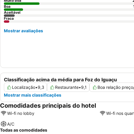
Muito boa
Boa
Aceitável
Fraca
Mostrar avaliações
Classificação acima da média para Foz do Iguaçu
Localização
•
9,3
Restaurante
•
9,1
Boa relação preço
Mostrar mais classificações
Comodidades principais do hotel
Wi-fi no lobby
Wi-fi nos quar
A/C
Todas as comodidades