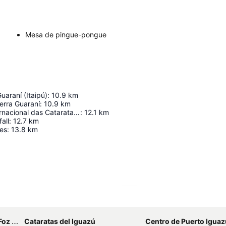
Mesa de pingue-pongue
uaraní (Itaipú)
:
10.9
km
erra Guaraní
:
10.9
km
Aeroporto Internacional das Cataratas de Foz do Iguaçu
:
12.1
km
all
:
12.7
km
es
:
13.8
km
Ampliar mapa
aratas
Cataratas del Iguazú
Centro de Puerto Iguaz