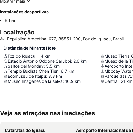
Mostrar mais
Instalações desportivas
Bilhar
Localização
Av. República Argentina, 672, 85851-200, Foz do Iguaçu, Brasil
Distância de Mirante Hotel
Foz do Iguaçu
:
1.4
km
Museo Tierra G
Estadio Antonio Oddone Sarubbi
:
2.6
km
Mueso de la Ti
Saltos del Monday
:
5.5
km
Templo Budista Chen Tien
:
6.7
km
Mbocay Waterf
Ecomuseu de Itaipu
:
8.8
km
Parque das Av
Museo Imágenes de la selva
:
10.9
km
Central
:
21
km
Veja as atrações nas imediações
Cataratas do Iguaçu
Aeroporto Internacional de Foz do Iguaçu - Cat