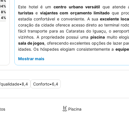
26
%
14
%
Este hotel é um
centro urbano versátil
que atende
8
%
turistas
e
viajantes com orçamento limitado
que pro
4
%
estadia confortável e conveniente. A sua
excelente loca
coração da cidade oferece acesso direto ao terminal rodo
fácil transporte para as Cataratas do Iguaçu, o aeropor
vizinhos. A propriedade possui uma
piscina
muito elog
sala de jogos
, oferecendo excelentes opções de lazer pa
idades. Os hóspedes elogiam consistentemente a
equipe
e prestativa
e o
buffet de pequeno-almoço variado e 
Mostrar mais
Para uma experiência mais tranquila, considere solicita
longe dos elevadores.
/qualidade
•
8,4
Conforto
•
6,4
tos
Piscina