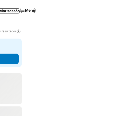
Menu
iciar sessão
 resultados