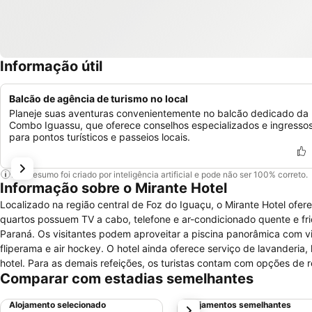
Informação útil
Balcão de agência de turismo no local
Planeje suas aventuras convenientemente no balcão dedicado da
Combo Iguassu, que oferece conselhos especializados e ingresso
para pontos turísticos e passeios locais.
Este resumo foi criado por inteligência artificial e pode não ser 100% correto.
Informação sobre o Mirante Hotel
Localizado na região central de Foz do Iguaçu, o Mirante Hotel oferec
quartos possuem TV a cabo, telefone e ar-condicionado quente e f
Paraná. Os visitantes podem aproveitar a piscina panorâmica com vista para a cidade, a capela ou até mesmo um salão de jogos com pebolim,
fliperama e air hockey. O hotel ainda oferece serviço de lavanderia, loja de suvenires e caixas 
hotel. Para as demais refeições, os turistas contam com opções de
Comparar com estadias semelhantes
Bufalo Branco e do Gaúcho, ou o restaurante vegetariano Cheiro Verde. O Mirante Hotel está a menos de cinco minutos de caminhada do Term
Transporte Urbano da cidade, e a vinte minutos de carro do Parque
Alojamento selecionado
Alojamentos semelhantes
próximo