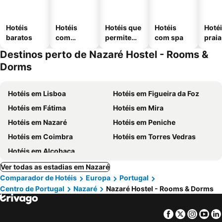
Hotéis
Hotéis
Hotéis que
Hotéis
Hotéi
baratos
com
permitem
com spa
praia
piscinas
animais
Destinos perto de Nazaré Hostel - Rooms &
Dorms
Hotéis em Lisboa
Hotéis em Figueira da Foz
Hotéis em Fátima
Hotéis em Mira
Hotéis em Nazaré
Hotéis em Peniche
Hotéis em Coimbra
Hotéis em Torres Vedras
Hotéis em Alcobaça
Ver todas as estadias em Nazaré
Comparador de Hotéis
Europa
Portugal
Centro de Portugal
Nazaré
Nazaré Hostel - Rooms & Dorms
Facebook
Twitter
Insta
Yo