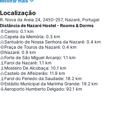
Mostrar mais
Localização
R. Nova da Areia 24, 2450-257, Nazaré, Portugal
Distância de Nazaré Hostel - Rooms & Dorms
Centro
:
0.1
km
Capela da Memória
:
0.3
km
Santuário de Nossa Senhora da Nazaré
:
0.4
km
Praça de Touros da Nazaré
:
0.4
km
Nazaré
:
0.9
km
Forte de São Miguel Arcanjo
:
1.1
km
Farol da Nazaré
:
1.1
km
Mosteiro De Alcobaça
:
10.1
km
Castelo de Alfeizerão
:
11.9
km
Farol do Penedo da Saudade
:
18.2
km
Estádio Municipal da Marinha Grande
:
19.2
km
Aeroporto Humberto Delgado
:
92.1
km