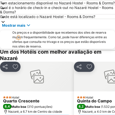
Tem estacionamento disponível no Nazaré Hostel - Rooms & Dorms?
Sítio da Nazaré
Praia d'el Rey
Qual é o horário de check-in e check-out no Nazaré Hostel - Rooms
Estádio Municipal de Leiria
Da Foz do Arelho
& Dorms?
Onde está localizado o Nazaré Hostel - Rooms & Dorms?
Bom Sucesso
Osso da Baleia
Mostrar mais
Estação Rodoviária de Fátima
Museu da Fábrica de Cimento Maceira-Lis
Os preços e a disponibilidade que recebemos dos sites de reserva
Reserva Natural das Ilhas Berlengas
Igreja Paroquial de Pataias
mudam frequentemente. Como tal, pode haver diferenças entre as
Praia de Pedra do Ouro
Praia Norte
ofertas que consulta no trivago e os preços que estão disponíveis
nos sites de reserva.
Praia do Bom Sucesso
Quinta Pedagógica do Cuco
Um dos Hotéis com melhor avaliação em
de Porto Dinheiro
Porto das Barcas
Nazaré
Parque Vale do Ribeiro de São Pedro de Moel
Touril de Atouguia da Baleia
Partilhar
Adicionar aos favoritos
Partilhar
Adicionar aos
Mosteiro da Batalha
Estação comboios de Leiria
Praia do Salgado
Monumento ao Peregrino em Fátima
Complexo Municipal de Piscinas de Leiria
Pia do Urso
Praia de Vale Furado
Pelourinho de Alfeizerão
Hotel
Hotel
3 Estrelas
3 Estrelas
Quarto Crescente
Quinta do Campo
Praia de São Bernardino
Olhos d'Água de Olho Marinho
8,4
8,2
Muito boa
(
310 pontuações
)
Muito boa
(
1.532 po
Nazaré, a 6.7 km de Centro da cidade
Nazaré, a 4.0 km de C