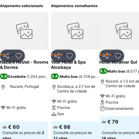
Alojamento selecionado
Alojamentos semelhantes
Hostel
Hotel
Hotel
2 Estrelas
4 Estrelas
4 Estrelas
Partilhar
Adicionar aos favoritos
Partilhar
Adicionar aos favoritos
Partilhar
Adicionar
Nazaré Hostel - Rooms
Your Hotel & Spa
Hotel Miramar Sul
& Dorms
Alcobaça
8,3
Muito boa
(
8.077 
8,6
8,4
Excelente
(
1.204 pontuações
)
Muito boa
(
4.708 pontuações
)
Nazaré, a 1.3 km d
Centro da cidade
Nazaré, Portugal
Alcobaça, a 2.7 km de
Centro da cidade
Wi-Fi grátis
Wi-Fi grátis
Piscina
Wi-Fi grátis
Piscina
Estacionamento
Spa
€ 76
de
€ 60
€ 98
de
de
Consulte os preços de
2
Consulte os preços de
Consulte os preços d
sites
12 sites
18 sites