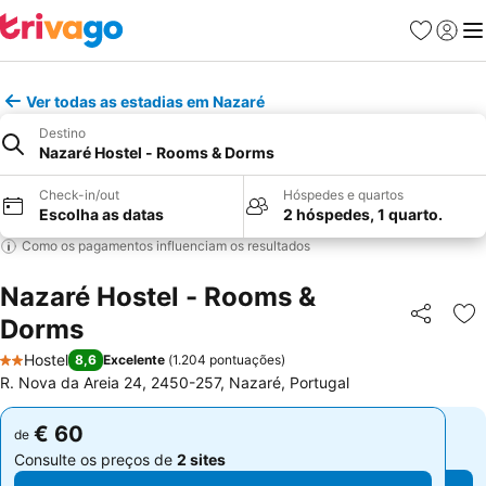
Favoritos
Iniciar
Me
Ver todas as estadias em Nazaré
Destino
Nazaré Hostel - Rooms & Dorms
Check-in/out
Hóspedes e quartos
Escolha as datas
2 hóspedes, 1 quarto.
Como os pagamentos influenciam os resultados
Nazaré Hostel - Rooms &
Dorms
Partilhar
Ad
Hostel
8,6
Excelente
(
1.204 pontuações
)
2 Estrelas
R. Nova da Areia 24, 2450-257, Nazaré, Portugal
€ 60
€ 60
de
de
Consulte os preços de
2 sites
Consulte os preços de
2 sites