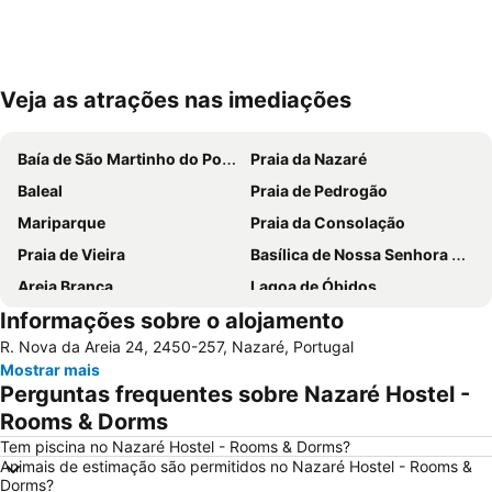
Veja as atrações nas imediações
Ampliar mapa
Baía de São Martinho do Porto
Praia da Nazaré
Baleal
Praia de Pedrogão
Mariparque
Praia da Consolação
Praia de Vieira
Basílica de Nossa Senhora do Rosário de Fátima
Areia Branca
Lagoa de Óbidos
Informações sobre o alojamento
Praia d'El Rey Golf & CC
Foz do Arelho
R. Nova da Areia 24, 2450-257, Nazaré, Portugal
Grutas de Mira de Aire
Mosteiro de Alcobaça
Mostrar mais
Buddha Eden Garden - Jardim da Paz
Praia de São Pedro de Moel
Perguntas frequentes sobre Nazaré Hostel -
Praia das Berlengas
Serra do Montejunto
Rooms & Dorms
Salir do Porto
Castelo de Óbidos
Tem piscina no Nazaré Hostel - Rooms & Dorms?
Animais de estimação são permitidos no Nazaré Hostel - Rooms &
Paredes de Vitória
Capela das Apariçoes
Dorms?