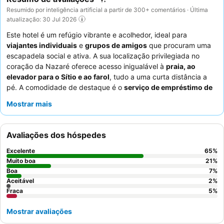
Resumido por inteligência artificial a partir de 300+ comentários · Última
atualização: 30 Jul 2026
Este hotel é um refúgio vibrante e acolhedor, ideal para
viajantes individuais
e
grupos de amigos
que procuram uma
escapadela social e ativa. A sua localização privilegiada no
coração da Nazaré oferece acesso inigualável à
praia, ao
elevador para o Sítio e ao farol
, tudo a uma curta distância a
pé. A comodidade de destaque é o
serviço de empréstimo de
pranchas de surf
, que complementa perfeitamente a cultura de
Mostrar mais
surf local. Os hóspedes elogiam consistentemente o
staff
excecionalmente simpático e prestável
e apreciam a
conveniência das instalações de cozinha bem equipadas para
Avaliações dos hóspedes
self-catering. Para aqueles que procuram uma experiência mais
tranquila, recomenda-se solicitar um quarto virado para o
Excelente
65
%
jardim.
Muito boa
21
%
Boa
7
%
Aceitável
2
%
Fraca
5
%
Mostrar avaliações