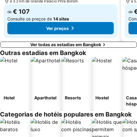
a 3.2 km de Grande Palácio Phra Borom
a 5
€ 107
de
de
Consulte os preços de
14 sites
Con
Ver preços
Ver todas as estadias em Bangkok
Outras estadias em Bangkok
Hotel
Aparthotel
Resorts
Hostel
Casa
hósp
Categorias de hotéis populares em Bangkok