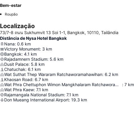
Bem-estar
Roupão
Localização
73/7-8 ถนน Sukhumvit 13 Soi 1-1, Bangkok, 10110, Tailândia
Distância de Nysa Hotel Bangkok
Nana
:
0.6
km
Victory Monument
:
3
km
Bangkok
:
4.1
km
Rajadamnern Stadium
:
5.6
km
Dusit Palace
:
5.8
km
Chatuchak
:
6.1
km
Wat Suthat Thep Wararam Ratchaworamahawihan
:
6.2
km
Khaosan Road
:
6.7
km
Wat Phra Chettuphon Wimon Mangkhalaram Ratchaworamahawihan
:
7
km
Wat Phra Kaew
:
7.1
km
Rajamangala National Stadium
:
7.1
km
Don Mueang International Airport
:
19.3
km