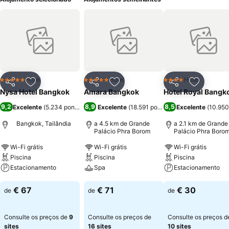
Hotel
Hotel
Hotel
5 Estrelas
5 Estrelas
4 Estrelas
Partilhar
Adicionar aos favoritos
Partilhar
Adicionar aos favoritos
Partilhar
Adicionar
Nysa Hotel Bangkok
Amara Bangkok
Hotel Royal Bangk
9,2
8,9
8,5
Excelente
(
5.234 pontuações
Excelente
)
(
18.591 pontuações
Excelente
)
(
10.950
Bangkok, Tailândia
a 4.5 km de Grande
a 2.1 km de Grande
Palácio Phra Borom
Palácio Phra Boro
Wi-Fi grátis
Wi-Fi grátis
Wi-Fi grátis
Piscina
Piscina
Piscina
Estacionamento
Spa
Estacionamento
Ver preços
Ver preços
Ver preços
€ 67
€ 71
€ 30
de
de
de
Consulte os preços de
9
Consulte os preços de
Consulte os preços d
sites
16 sites
10 sites