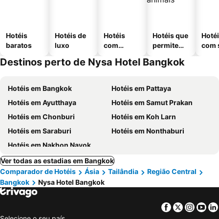
Hotéis
Hotéis de
Hotéis
Hotéis que
Hoté
baratos
luxo
com
permitem
com 
piscinas
animais
Destinos perto de Nysa Hotel Bangkok
Hotéis em Bangkok
Hotéis em Pattaya
Hotéis em Ayutthaya
Hotéis em Samut Prakan
Hotéis em Chonburi
Hotéis em Koh Larn
Hotéis em Saraburi
Hotéis em Nonthaburi
Hotéis em Nakhon Nayok
Ver todas as estadias em Bangkok
Comparador de Hotéis
Ásia
Tailândia
Região Central
Bangkok
Nysa Hotel Bangkok
Facebook
Twitter
Insta
Yo
Selecione o seu país