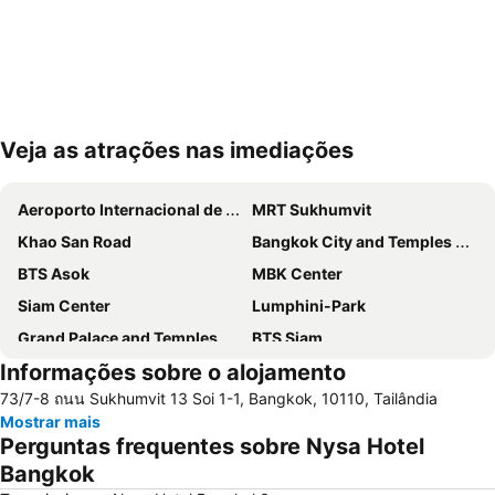
Veja as atrações nas imediações
Ampliar mapa
Aeroporto Internacional de Suvarnabhumi
MRT Sukhumvit
Khao San Road
Bangkok City and Temples Tour
BTS Asok
MBK Center
Siam Center
Lumphini-Park
Grand Palace and Temples and City Tour
BTS Siam
Informações sobre o alojamento
BTS Phaya Thai
BTS Nana
73/7-8 ถนน Sukhumvit 13 Soi 1-1, Bangkok, 10110, Tailândia
The Platinum Fashion
Yaowarat
Mostrar mais
Bangkok's Grand Palace Complex and Wat Phra Kaew
Aeroporto Don Mueang
Perguntas frequentes sobre Nysa Hotel
Central World Plaza
Siam Square
Bangkok