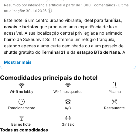
Resumido por inteligência artificial a partir de 1.000+ comentários · Última
atualização: 30 Jul 2026
Este hotel é um centro urbano vibrante, ideal para
famílias
,
casais
e
turistas
que procuram uma experiência de luxo
acessível. A sua localização central privilegiada no animado
bairro de Sukhumvit Soi 11 oferece um refúgio tranquilo,
estando apenas a uma curta caminhada ou a um passeio de
shuttle gratuito do
Terminal 21
e da
estação BTS de Nana
. A
ampla
piscina
é um destaque, proporcionando um oásis
Mostrar mais
luxuoso para relaxamento e diversão em família. Os hóspedes
elogiam consistentemente os funcionários calorosos e
Comodidades principais do hotel
atenciosos, e o buffet de pequeno-almoço recebe altas
classificações pela sua variedade e qualidade excecionais. Para
uma estadia verdadeiramente confortável, considere reservar
Wi-fi no lobby
Wi-fi nos quartos
Piscina
um quarto num andar superior para maior tranquilidade.
Estacionamento
A/C
Restaurante
Bar no hotel
Ginásio
Todas as comodidades