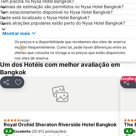
Chatuchak Market
Grande Palácio Phra Borom
Tem piscina no Nysa Hotel Bangkok?
Animais de estimação são permitidos no Nysa Hotel Bangkok?
Wat Arun
Chao Phraya River and Bangkok Waterways Cruise including Wat Arun
Tem estacionamento disponível no Nysa Hotel Bangkok?
Onde está localizado o Nysa Hotel Bangkok?
BTS Ratchathewi
BTS Ekkamai
Quais atrações populares estão perto do Nysa Hotel Bangkok?
MRT Bang Rak Yai
BTS Phrom Phong
Mostrar mais
MRT Thailand Cultural Centre
MRT Si Lom
Os preços e a disponibilidade que recebemos dos sites de reserva
BTS Ari
Ramkhamhaeng
mudam frequentemente. Como tal, pode haver diferenças entre as
ofertas que consulta no trivago e os preços que estão disponíveis
WEDDING EXPO
THAILAND INTERNATIONAL MOTOR EXPO
nos sites de reserva.
Bangkok Port
BTS Bang Wa
Um dos Hotéis com melhor avaliação em
Bangkok
Baiyoke Tower II
BTS Ratchadamri
Escolha 
Siam Paragon
MOLDEX
Partilhar
Adicionar aos favoritos
Partil
FOOD FESTIVAL
Sugar Asia
Monte Dourado Wat Saket
CentralPlaza Rama 3
MRT Yaek Tiwanon
Hotel
5 Estrelas
5 Estr
Royal Orchid Sheraton Riverside Hotel Bangkok
The 
8,8
8,7
Excelente
(
20.912 pontuações
)
E