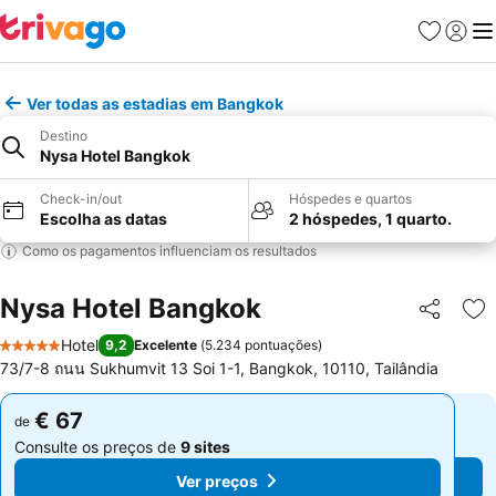
Favoritos
Iniciar
Me
Ver todas as estadias em Bangkok
Destino
Nysa Hotel Bangkok
Check-in/out
Hóspedes e quartos
Escolha as datas
2 hóspedes, 1 quarto.
Como os pagamentos influenciam os resultados
Nysa Hotel Bangkok
Partilhar
Ad
Hotel
9,2
Excelente
(
5.234 pontuações
)
5 Estrelas
73/7-8 ถนน Sukhumvit 13 Soi 1-1, Bangkok, 10110, Tailândia
€ 67
€ 67
de
de
Consulte os preços de
9 sites
Consulte os preços de
9 sites
Ver preços
Ver preços