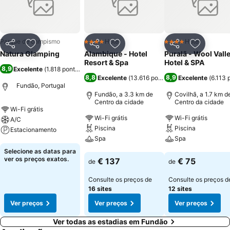
direto com a biodiversidade do território, realizar actividades ao ar
livre, conhecer os trilhos, o património, a gastronomia e os costumes
da região. O nosso empreendimento encontra-se a cerca de 925 m
de altitude, numa localização privilegiada da Serra da Gardunha,
Parque de campismo
Hotel
Hotel
4 Estrelas
4 Estrelas
Partilhar
Adicionar aos favoritos
Partilhar
Adicionar aos favoritos
Partilhar
Adicionar
virado a norte, com uma vista esplendorosa sobre a Cova da Beira e
Natura Glamping
Alambique - Hotel
Puralã - Wool Vall
a Serra da Estrela, devidamente integrado no meio envolvente e
Resort & Spa
Hotel & SPA
8,9
Excelente
(
1.818 pontuações
)
vocacionado para um Turismo de Natureza de elevada qualidade.
8,8
8,9
Excelente
(
13.616 pontuações
Excelente
)
(
6.113 
Fundão, Portugal
Fundão, a 3.3 km de
Covilhã, a 1.7 km d
Centro da cidade
Centro da cidade
Wi-Fi grátis
Wi-Fi grátis
Wi-Fi grátis
A/C
Piscina
Piscina
Estacionamento
Spa
Spa
Ver preços
Selecione as datas para
Ver preços
Ver preços
ver os preços exatos.
€ 137
€ 75
de
de
Consulte os preços de
Consulte os preços d
16 sites
12 sites
Ver preços
Ver preços
Ver preços
Ver todas as estadias em Fundão