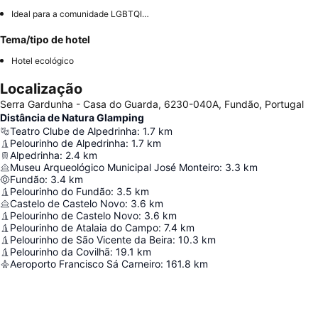
Ideal para a comunidade LGBTQIA+
Tema/tipo de hotel
Hotel ecológico
Localização
Serra Gardunha - Casa do Guarda, 6230-040A, Fundão, Portugal
Distância de Natura Glamping
Teatro Clube de Alpedrinha
:
1.7
km
Pelourinho de Alpedrinha
:
1.7
km
Alpedrinha
:
2.4
km
Museu Arqueológico Municipal José Monteiro
:
3.3
km
Fundão
:
3.4
km
Pelourinho do Fundão
:
3.5
km
Castelo de Castelo Novo
:
3.6
km
Pelourinho de Castelo Novo
:
3.6
km
Pelourinho de Atalaia do Campo
:
7.4
km
Pelourinho de São Vicente da Beira
:
10.3
km
Pelourinho da Covilhã
:
19.1
km
Aeroporto Francisco Sá Carneiro
:
161.8
km