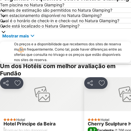
Fraga da Pena
Arco romano da Bobadela
Tem piscina no Natura Glamping?
Animais de estimação são permitidos no Natura Glamping?
Museu do Pão
Piscina Municipal da Covilhã
Tem estacionamento disponível no Natura Glamping?
Fluvial da Fróia
Funicular de Santo André
Qual é o horário de check-in e check-out no Natura Glamping?
Onde está localizado o Natura Glamping?
Castelo de Sortelha
Castelo de Linhares da Beira
Mostrar mais
Barragem Marechal Carmona
Os preços e a disponibilidade que recebemos dos sites de reserva
mudam frequentemente. Como tal, pode haver diferenças entre as
ofertas que consulta no trivago e os preços que estão disponíveis
nos sites de reserva.
Um dos Hotéis com melhor avaliação em
Fundão
Partilhar
Adicionar aos favoritos
Partilhar
Adicionar aos
Hotel
Hotel
4 Estrelas
4 Estrelas
Hotel Principe da Beira
Cherry Sculpture 
/
8,7
Pontuação não disponível
Excelente
(
1.766 po