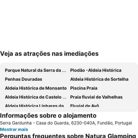
Veja as atrações nas imediações
Ampliar mapa
Parque Natural da Serra da Estrela
Piodão -Aldeia Histórica
Penhas Douradas
Aldeia Histórica de Sortelha
Aldeia Histórica de Monsanto
Piscina Praia
Aldeia Histórica de Castelo Novo
Praia fluvial de Valhelhas
Aldeia Histórica Linhares da Beira
Fluvial de Avô
Informações sobre o alojamento
Castelo de Penha Garcia
Parque de Campismo Curral do Negro Gouveia
Serra Gardunha - Casa do Guarda, 6230-040A, Fundão, Portugal
Aldeia Histórica de Idanha-a-Velha
Praia Fluvial da Meimoa
Mostrar mais
Reserva Natural da Serra da Malcata
Vila de Avô
Perguntas frequentes sobre Natura Glamping