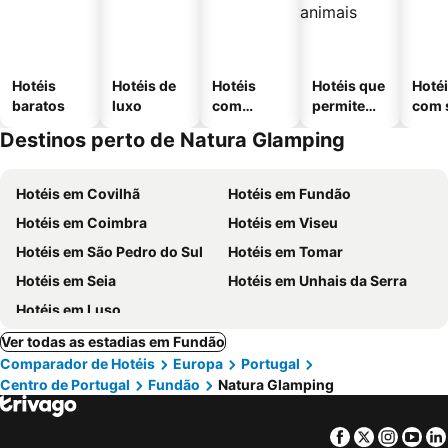
Hotéis
Hotéis de
Hotéis
Hotéis que
Hoté
baratos
luxo
com
permitem
com 
piscinas
animais
Destinos perto de Natura Glamping
Hotéis em Covilhã
Hotéis em Fundão
Hotéis em Coimbra
Hotéis em Viseu
Hotéis em São Pedro do Sul
Hotéis em Tomar
Hotéis em Seia
Hotéis em Unhais da Serra
Hotéis em Luso
Ver todas as estadias em Fundão
Comparador de Hotéis
Europa
Portugal
Centro de Portugal
Fundão
Natura Glamping
Facebook
Twitter
Insta
Yo