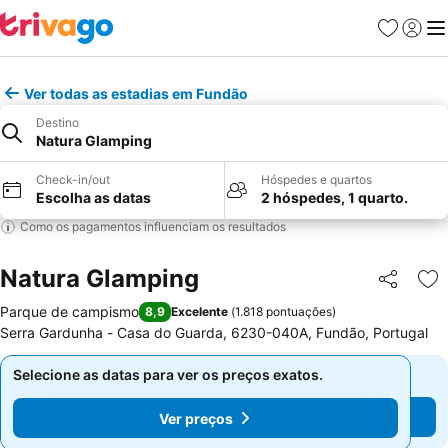
Favoritos
Iniciar
Me
Ver todas as estadias em Fundão
Destino
Natura Glamping
Check-in/out
Hóspedes e quartos
Escolha as datas
2 hóspedes, 1 quarto.
Como os pagamentos influenciam os resultados
Natura Glamping
Partilhar
Ad
Parque de campismo
8,9
Excelente
(
1.818 pontuações
)
Serra Gardunha - Casa do Guarda, 6230-040A, Fundão, Portugal
Selecione as datas para ver os preços exatos.
Selecione as datas para ver os preços exatos.
Ver preços
Ver preços