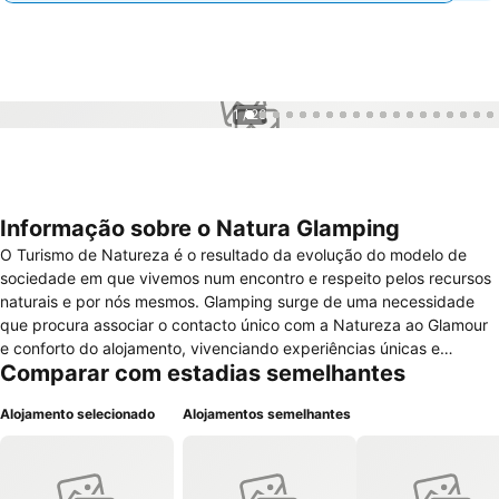
1 / 26
Informação sobre o Natura Glamping
O Turismo de Natureza é o resultado da evolução do modelo de
sociedade em que vivemos num encontro e respeito pelos recursos
naturais e por nós mesmos. Glamping surge de uma necessidade
que procura associar o contacto único com a Natureza ao Glamour
e conforto do alojamento, vivenciando experiências únicas e
Comparar com estadias semelhantes
diversificadas. O Natura Glamping pretende dar resposta a um
cliente exigente que procura a autenticidade dos destinos através
Alojamento selecionado
Alojamentos semelhantes
da diversidade e singularidade de experiências, de enriquecimento
cultural, e que aprecia também o conforto de um espaço
sofisticado. Os nossos hóspedes poderão assim contemplar e
vivenciar a Natureza em pleno, num respeito mútuo e contacto