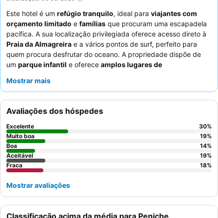
Este hotel é um
refúgio tranquilo
, ideal para
viajantes com
orçamento limitado
e
famílias
que procuram uma escapadela
pacífica. A sua localização privilegiada oferece acesso direto à
Praia da Almagreira
e a vários pontos de surf, perfeito para
quem procura desfrutar do oceano. A propriedade dispõe de
um
parque infantil
e oferece
amplos lugares de
estacionamento
, atendendo tanto às necessidades de lazer
Mostrar mais
como às práticas. Os hóspedes elogiam consistentemente os
funcionários simpáticos e prestativos
, que contribuem para
uma atmosfera agradável e acolhedora. Para uma estadia mais
Avaliações dos hóspedes
confortável, considere solicitar um bungalow com
ar
condicionado
eficaz para mitigar qualquer potencial humidade.
Excelente
30
%
Muito boa
19
%
Boa
14
%
Aceitável
19
%
Fraca
18
%
Mostrar avaliações
Classificação acima da média para Peniche