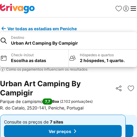
Favoritos
Iniciar
Me
Ver todas as estadias em Peniche
Destino
Urban Art Camping By Campigir
Check-in/out
Hóspedes e quartos
Escolha as datas
2 hóspedes, 1 quarto.
Como os pagamentos influenciam os resultados
Urban Art Camping By
Campigir
Partilhar
Ad
Parque de campismo
7,7
Boa
(
2.102 pontuações
)
R. do Catalo, 2520-141, Peniche, Portugal
Consulte os preços de
7 sites
Consulte os preços de
7 sites
De
De
Ver preços
Ver preços
€ 22
€ 22