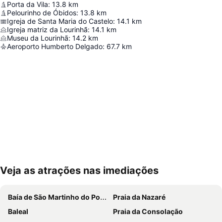
Porta da Vila
:
13.8
km
Pelourinho de Óbidos
:
13.8
km
Igreja de Santa Maria do Castelo
:
14.1
km
Igreja matriz da Lourinhã
:
14.1
km
Museu da Lourinhã
:
14.2
km
Aeroporto Humberto Delgado
:
67.7
km
Veja as atrações nas imediações
Ampliar mapa
Baía de São Martinho do Porto
Praia da Nazaré
Baleal
Praia da Consolação