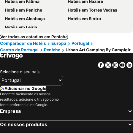
Hotéis em Fátima
Hotéis em Nazaré
Hotéis em Peniche
Hotéis em Torres Vedras
Hotéis em Alcobaça
Hotéis em Sintra
Hotéis em Leiria
Ver todas as estadias em Peniche
Comparador de Hotéis
Europa
Portugal
Centro de Portugal
Peniche
Urban Art Camping By Campigir
Facebook
Twitter
Insta
Yo
Selecione o seu país
Adicionar no Google
Encontre facilmente os nossos
resultados: adicione o trivago como
fonte preferencial no Google.
Empresa
Os nossos produtos