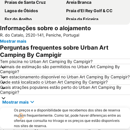
Praias de Santa Cruz
Areia Branca
Lagoa de Óbidos
Praia d'El Rey Golf & CC
Foz do Arelho
Praia da Ericeira
Informações sobre o alojamento
Monumento Comemorativo da Batalha do Vimeiro
Mosteiro de Alcobaça
R. do Catalo, 2520-141, Peniche, Portugal
Buddha Eden Garden - Jardim da Paz
Praia de São Pedro de Moel
Mostrar mais
Praia das Berlengas
Serra do Montejunto
Perguntas frequentes sobre Urban Art
Salir do Porto
Porto Novo Beach
Camping By Campigir
Castelo de Óbidos
Paredes de Vitória
Tem piscina no Urban Art Camping By Campigir?
Animais de estimação são permitidos no Urban Art Camping By
Sítio da Nazaré
Praia d'el Rey
Campigir?
Tem estacionamento disponível no Urban Art Camping By Campigir?
Campo Real Golf Course
Da Foz do Arelho
Onde está localizado o Urban Art Camping By Campigir?
Bom Sucesso
Reserva Natural das Ilhas Berlengas
Quais atrações populares estão perto do Urban Art Camping By
Campigir?
Igreja Paroquial de Pataias
Praia de Pedra do Ouro
Mostrar mais
Praia Norte
Praia do Bom Sucesso
Os preços e a disponibilidade que recebemos dos sites de reserva
Quinta Pedagógica do Cuco
de Porto Dinheiro
mudam frequentemente. Como tal, pode haver diferenças entre as
Porto das Barcas
Foz do Lizandro Beach
ofertas que consulta no trivago e os preços que estão disponíveis
nos sites de reserva.
Parque Vale do Ribeiro de São Pedro de Moel
Touril de Atouguia da Baleia