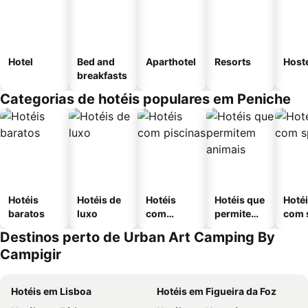
Hotel
Bed and
Aparthotel
Resorts
Host
breakfasts
Categorias de hotéis populares em Peniche
Hotéis
Hotéis de
Hotéis
Hotéis que
Hoté
baratos
luxo
com
permitem
com 
piscinas
animais
Destinos perto de Urban Art Camping By
Campigir
Hotéis em Lisboa
Hotéis em Figueira da Foz