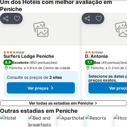
Um dos Hotéis com melhor avaliação em
Praia do Sul-Praia da Baleia
Palácio e Convento de Mafra
Peniche
Praia do Salgado
Praia de São Bernardino
Partilhar
Adicionar aos favoritos
Partilhar
Adicionar aos
Pelourinho de Alfeizerão
Praia de Vale Furado
Olhos d'Água de Olho Marinho
Pelos Caminhos da Batalha do Vimeiro
Paisagem Protegida da Serra de Montejunto
Forte São João Baptista - Berlengas
Assenta - Porto Barril
Estação Ferroviária de Caldas da Rainha
Hotel
Hotel
4 Estrelas
3 Estrelas
Surfers Lodge Peniche
D. Antonia
Centro da Juventude das Caldas da Rainha
Norpark
8,9
7,7
Excelente
(
950 pontuações
)
Boa
(
49 pontuações
Peniche, a 4.8 km de Centro da cidade
Peniche, a 0.3 km de 
Selecione as datas 
Consulte os preços de
2 sites
preços exatos.
De
Ver preços
Ver preç
€ 128
Ver todas as estadias em Peniche
Outras estadias em Peniche