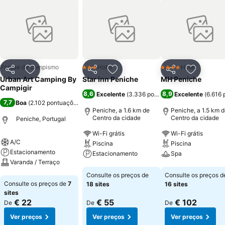
Parque de campismo
Hotel
Hotel
3 Estrelas
4 Estrelas
Partilhar
Adicionar aos favoritos
Partilhar
Adicionar aos favoritos
Partilhar
Adicionar
Urban Art Camping By
Star inn Peniche
MH Peniche
Campigir
8,6
8,9
Excelente
(
3.336 pontuações
Excelente
)
(
6.616 
7,7
Boa
(
2.102 pontuações
)
Peniche, a 1.6 km de
Peniche, a 1.5 km 
Centro da cidade
Centro da cidade
Peniche, Portugal
Wi-Fi grátis
Wi-Fi grátis
A/C
Piscina
Piscina
Estacionamento
Estacionamento
Spa
Varanda / Terraço
Ver preços
Ver preços
Consulte os preços de
Consulte os preços d
Ver preços
Consulte os preços de
7
18 sites
16 sites
sites
€ 22
€ 55
€ 102
De
De
De
Ver preços
Ver preços
Ver preços